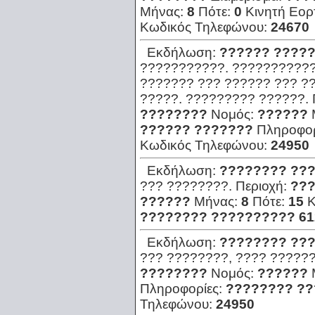
Μήνας:
8
Πότε:
0
Κινητή Εορ
Κωδικός Τηλεφώνου:
24670
Εκδήλωση:
?????? ????
???????????. ???????????
??????? ??? ?????? ??? ?
?????. ????????? ??????.
????????
Νομός:
??????
?????? ???????
Πληροφορ
Κωδικός Τηλεφώνου:
24950
Εκδήλωση:
???????? ???
??? ????????.
Περιοχή:
??
??????
Μήνας:
8
Πότε:
15
Κ
???????? ?????????? 61
Εκδήλωση:
???????? ???
??? ????????, ???? ??????
????????
Νομός:
??????
Πληροφορίες:
???????? ??
Τηλεφώνου:
24950