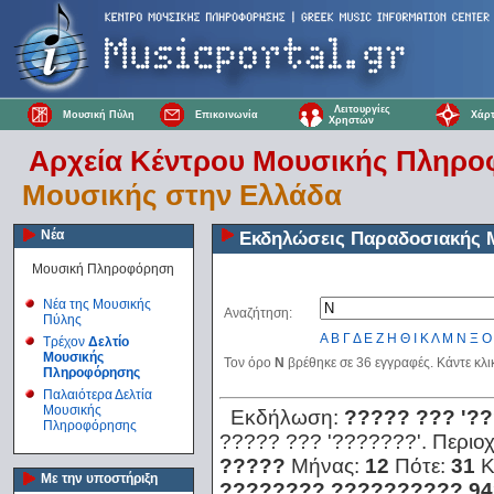
Λειτουργίες
Μουσική Πύλη
Επικοινωνία
Χάρτ
Χρηστών
Αρχεία Κέντρου Μουσικής Πληρ
Μουσικής στην Ελλάδα
Νέα
Εκδηλώσεις Παραδοσιακής 
Μουσική Πληροφόρηση
Νέα της Μουσικής
Αναζήτηση:
Πύλης
Α
Β
Γ
Δ
Ε
Ζ
Η
Θ
Ι
Κ
Λ
Μ
Ν
Ξ
Ο
Τρέχον
Δελτίο
Μουσικής
Τον όρο
N
βρέθηκε σε 36 εγγραφές. Κάντε κλι
Πληροφόρησης
Παλαιότερα Δελτία
Μουσικής
Εκδήλωση:
????? ??? '??
Πληροφόρησης
????? ??? '???????'.
Περιο
?????
Μήνας:
12
Πότε:
31
Κ
Με την υποστήριξη
???????? ?????????? 94