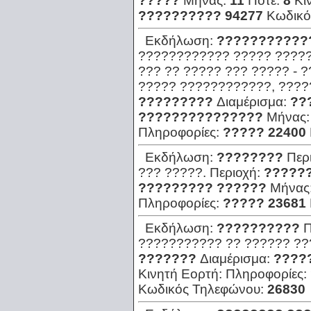
?????
Μήνας:
11
Πότε:
8
Κι
?????????? 94277
Κωδικό
Εκδήλωση:
???????????
???????????? ????? ?????
??? ?? ????? ??? ????? - 
????? ????????????, ????
?????????
Διαμέρισμα:
??
???????????????
Μήνας
Πληροφορίες:
????? 22400
Εκδήλωση:
????????
Περ
??? ?????.
Περιοχή:
?????
????????? ??????
Μήνας
Πληροφορίες:
????? 23681
Εκδήλωση:
??????????
Π
??????????? ?? ?????? ??
???????
Διαμέρισμα:
????
Κινητή Εορτή:
Πληροφορίες:
Κωδικός Τηλεφώνου:
26830