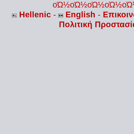
οΏ½οΏ½οΏ½οΏ½οΏ
Hellenic
-
English
-
Επικοι
Πολιτική Προστασ