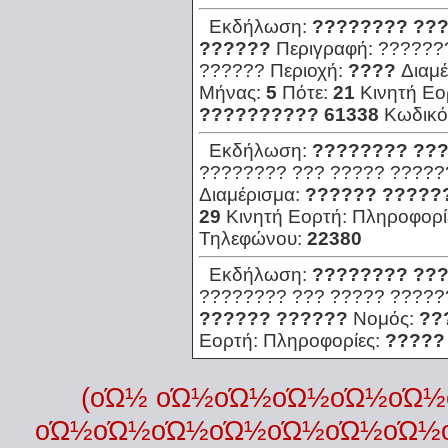
Εκδήλωση:
???????? ???
??????
Περιγραφή:
??????
??????
Περιοχή:
????
Διαμ
Μήνας:
5
Πότε:
21
Κινητή Εο
?????????? 61338
Κωδικό
Εκδήλωση:
???????? ???
???????? ??? ????? ?????
Διαμέρισμα:
?????? ?????
29
Κινητή Εορτή:
Πληροφορί
Τηλεφώνου:
22380
Εκδήλωση:
???????? ???
???????? ??? ????? ????
?????? ??????
Νομός:
??
Εορτή:
Πληροφορίες:
?????
(οΏ½ οΏ½οΏ½οΏ½οΏ½οΏ
οΏ½οΏ½οΏ½οΏ½οΏ½οΏ½οΏ½