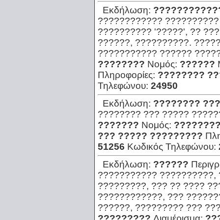
Εκδήλωση:
???????????
???????????? ?????????? 
?????????? '?????', ?? ??
??????, ??????????. ????
??????????? ?????? ????
????????
Νομός:
??????
Πληροφορίες:
???????? ??
Τηλεφώνου:
24950
Εκδήλωση:
???????? ???
???????? ??? ????? ?????
???????
Νομός:
???????
??? ????? ?????????
Πλ
51256
Κωδικός Τηλεφώνου:
Εκδήλωση:
??????
Περιγ
??????????? ??????????, 
?????????, ??? ?? ???? ?
????????????, ??? ??????
??????, ????????? ??? ??
?????????
Διαμέρισμα:
??