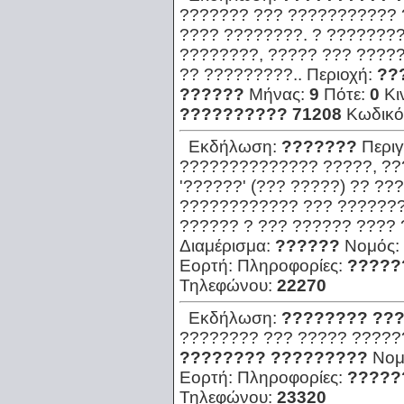
??????? ??? ??????????? 
???? ????????. ? ???????
????????, ????? ??? ????
?? ?????????..
Περιοχή:
??
??????
Μήνας:
9
Πότε:
0
Κι
?????????? 71208
Κωδικό
Εκδήλωση:
???????
Περι
?????????????? ?????, ??
'??????' (??? ?????) ?? ?
???????????? ??? ???????
?????? ? ??? ?????? ???? 
Διαμέρισμα:
??????
Νομός:
Εορτή:
Πληροφορίες:
?????
Τηλεφώνου:
22270
Εκδήλωση:
???????? ???
???????? ??? ????? ?????
???????? ?????????
Νομ
Εορτή:
Πληροφορίες:
?????
Τηλεφώνου:
23320