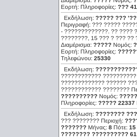
Διαμέρισμα:
?????
Νομός:
?
Εορτή:
Πληροφορίες:
??? 4
Εκδήλωση:
????? ??? '?
Περιγραφή:
??? ????? ?????
- ?????????????. ?? ???? 
????????, 15 ??? ? ??? ??
Διαμέρισμα:
?????
Νομός:
?
Εορτή:
Πληροφορίες:
?????
Τηλεφώνου:
25330
Εκδήλωση:
???????????
???????????? ?????????? 
????????????? ?????? ???
???????????? ????????
Π
??????????
Νομός:
????
Πληροφορίες:
????? 22337
Εκδήλωση:
???????? ???
??? ????????
Περιοχή:
???
???????
Μήνας:
8
Πότε:
15
???????? ?????????? 61