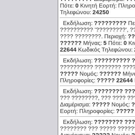
Πότε:
0
Κινητή Εορτή:
Πληρο
Τηλεφώνου:
24250
Εκδήλωση:
?????????
Πε
?????????? '?????????', ?
???? ????????.
Περιοχή:
??
??????
Μήνας:
5
Πότε:
0
Κι
22644
Κωδικός Τηλεφώνου:
Εκδήλωση:
?????????? 
?????????? ???????? ????
?????
Νομός:
??????
Μήν
Πληροφορίες:
????? 22644
Εκδήλωση:
???????? ???
??? ????????, ??? ???? ??
Διαμέρισμα:
?????
Νομός:
?
Εορτή:
Πληροφορίες:
?????
Εκδήλωση:
???????? ???
???????? ??? ????? ????