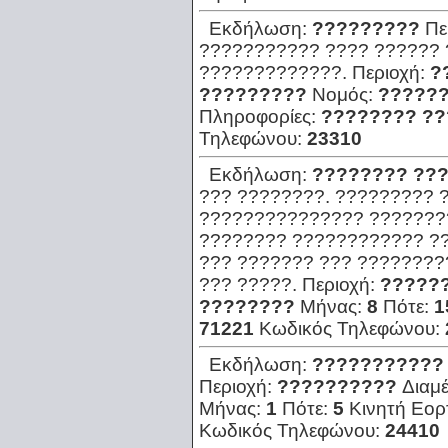
Εκδήλωση:
?????????
Πε
??????????? ???? ?????? 
?????????????.
Περιοχή:
?
?????????
Νομός:
?????
Πληροφορίες:
???????? ??
Τηλεφώνου:
23310
Εκδήλωση:
???????? ???
??? ????????. ????????? 
??????????????? ????????
???????? ???????????? ??
??? ??????? ??? ????????
??? ?????.
Περιοχή:
?????
????????
Μήνας:
8
Πότε:
1
71221
Κωδικός Τηλεφώνου:
Εκδήλωση:
???????????
Περιοχή:
??????????
Διαμ
Μήνας:
1
Πότε:
5
Κινητή Εορ
Κωδικός Τηλεφώνου:
24410