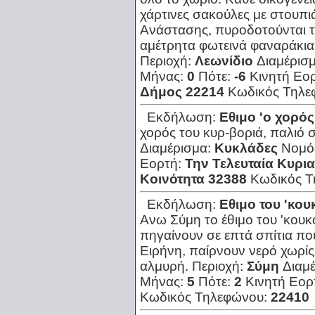
χάρτινες σακούλες με στουπι
Ανάστασης, πυροδοτούνται τα
αμέτρητα φωτεινά φαναράκια.
Περιοχή:
Λεωνίδιο
Διαμέρισ
Μήνας:
0
Πότε:
-6
Κινητή Εο
Δήμος 22214
Κωδικός Τηλε
Εκδήλωση:
Εθιμο 'ο χορός
χορός του κυρ-βοριά, παλιό σ
Διαμέρισμα:
Κυκλάδες
Νομό
Εορτή:
Την Τελευταία Κυρι
Κοινότητα 32388
Κωδικός 
Εκδήλωση:
Εθιμο του 'κου
Ανω Σύμη το έθιμο του 'κου
πηγαίνουν σε επτά σπίτια πο
Ειρήνη, παίρνουν νερό χωρίς
αλμυρή.
Περιοχή:
Σύμη
Διαμ
Μήνας:
5
Πότε:
2
Κινητή Εορ
Κωδικός Τηλεφώνου:
22410