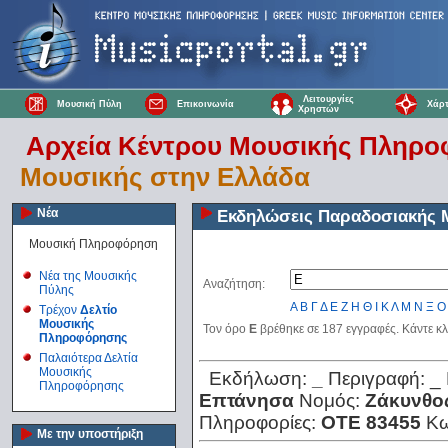
Λειτουργίες
Μουσική Πύλη
Επικοινωνία
Χάρτ
Χρηστών
Αρχεία Κέντρου Μουσικής Πληρ
Μουσικής στην Ελλάδα
Νέα
Εκδηλώσεις Παραδοσιακής 
Μουσική Πληροφόρηση
Νέα της Μουσικής
Αναζήτηση:
Πύλης
Α
Β
Γ
Δ
Ε
Ζ
Η
Θ
Ι
Κ
Λ
Μ
Ν
Ξ
Ο
Τρέχον
Δελτίο
Μουσικής
Τον όρο
Ε
βρέθηκε σε 187 εγγραφές. Κάντε κλ
Πληροφόρησης
Παλαιότερα Δελτία
Μουσικής
Εκδήλωση:
_
Περιγραφή:
_
Πληροφόρησης
Επτάνησα
Νομός:
Ζάκυνθο
Πληροφορίες:
ΟΤΕ 83455
Κω
Με την υποστήριξη