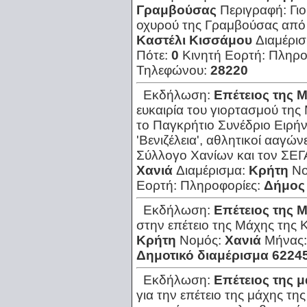
Γραμβούσας
Περιγραφή:
Γι
οχυρού της Γραμβούσας από 
Καστέλι Κισσάμου
Διαμέρι
Πότε:
0
Κινητή Εορτή:
Πληρο
Τηλεφώνου:
28220
Εκδήλωση:
Επέτειος της 
ευκαιρία του γιορτασμού της
το Παγκρήτιο Συνέδριο Ειρήνης
'Βενιζέλεια', αθλητικοί ααγώ
Σύλλογο Χανίων και τον ΣΕΓΑ
Χανιά
Διαμέρισμα:
Κρήτη
Νο
Εορτή:
Πληροφορίες:
Δήμος
Εκδήλωση:
Επέτειος της 
στην επέτειο της Μάχης της 
Κρήτη
Νομός:
Χανιά
Μήνας
Δημοτικό διαμέρισμα 6224
Εκδήλωση:
Επέτειος της 
για την επέτειο της μάχης της