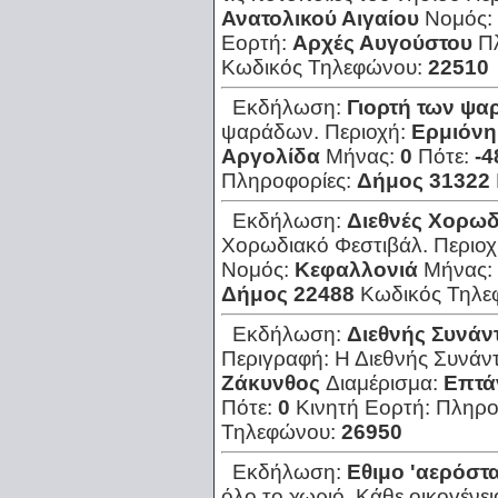
Ανατολικού Αιγαίου
Νομός:
Εορτή:
Αρχές Αυγούστου
Π
Κωδικός Τηλεφώνου:
22510
Εκδήλωση:
Γιορτή των ψ
ψαράδων.
Περιοχή:
Ερμιόνη
Αργολίδα
Μήνας:
0
Πότε:
-4
Πληροφορίες:
Δήμος 31322
Εκδήλωση:
Διεθνές Χορωδ
Χορωδιακό Φεστιβάλ.
Περιο
Νομός:
Κεφαλλονιά
Μήνας:
Δήμος 22488
Κωδικός Τηλε
Εκδήλωση:
Διεθνής Συνάν
Περιγραφή:
Η Διεθνής Συνάν
Ζάκυνθος
Διαμέρισμα:
Επτά
Πότε:
0
Κινητή Εορτή:
Πληρο
Τηλεφώνου:
26950
Εκδήλωση:
Εθιμο 'αερόστα
όλο το χωριό. Κάθε οικογένει