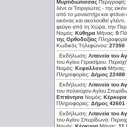
Μυρτιδιώτισσας
Περιγραφή
λένε οι Τσιριγιώτες - της ει
από το μοναστήρι και φτάνει 
εικόνας και ακολουθεί γλέντι
φεύγει από τη Χώρα, την
Περ
Νομός:
Κύθηρα
Μήνας:
0
Πό
της Ορθοδοξίας
Πληροφορί
Κωδικός Τηλεφώνου:
27350
Εκδήλωση:
Λιτανεία του Α
του Αγίου Γερασίμου.
Περιοχ
Νομός:
Κεφαλλονιά
Μήνας:
Πληροφορίες:
Δήμος 22488
Εκδήλωση:
Λιτανεία του 
του πολιούχου Αγίου Σπυρίδ
Επτάνησα
Νομός:
Κέρκυρα
Πληροφορίες:
Δήμος 42601
Εκδήλωση:
Λιτανεία του 
του Αγίου Σπυρίδωνα.
Περιο
Νομός:
Κέρκυρα
Μήνας:
11