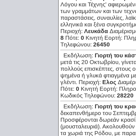
Λόγου και Τέχνης' αφιερωμέ
των γραμμάτων και των τεχνώ
παραστάσεις, συναυλίες, λαϊ
ελληνικά και ξένα συγκροτήμ
Περιοχή:
Λευκάδα
Διαμέρισμ
8
Πότε:
0
Κινητή Εορτή:
Πλη
Τηλεφώνου:
26450
Εκδήλωση:
Γιορτή του κά
μετά τις 20 Οκτωβρίου, γίνετ
πολλούς επισκέπτες, στους 
ψημένα ή γλυκά φτιαγμένα με
γλέντι.
Περιοχή:
Ελος
Διαμέρ
Πότε:
0
Κινητή Εορτή:
Πληρο
Κωδικός Τηλεφώνου:
28220
Εκδήλωση:
Γιορτή του κρα
δεκαπενθήμερο του Σεπτεμβρί
Προσφέρονται δωρεάν κρασί,
(μουσταλευριά). Ακολουθούν 
τα χωριά της Ρόδου, με παρα