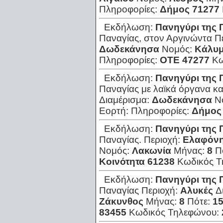
Πληροφορίες:
Δήμος 71277
Εκδήλωση:
Πανηγύρι της 
Παναγίας, στον Αργινώντα
Π
Δωδεκάνησα
Νομός:
Κάλυ
Πληροφορίες:
ΟΤΕ 47277
Κω
Εκδήλωση:
Πανηγύρι της 
Παναγίας με λαϊκά όργανα κα
Διαμέρισμα:
Δωδεκάνησα
Ν
Εορτή:
Πληροφορίες:
Δήμος
Εκδήλωση:
Πανηγύρι της 
Παναγίας.
Περιοχή:
Ελαφόν
Νομός:
Λακωνία
Μήνας:
8
Π
Κοινότητα 61238
Κωδικός 
Εκδήλωση:
Πανηγύρι της 
Παναγίας
Περιοχή:
Αλυκές
Δ
Ζάκυνθος
Μήνας:
8
Πότε:
1
83455
Κωδικός Τηλεφώνου: