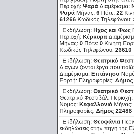
Περιοχή:
Ψαρά
Διαμέρισμα:
Ψαρά
Μήνας:
6
Πότε:
22
Κιν
61266
Κωδικός Τηλεφώνου:
Εκδήλωση:
Ηχος και Φως
Περιοχή:
Κέρκυρα
Διαμέρισ
Μήνας:
0
Πότε:
0
Κινητή Εορ
Κωδικός Τηλεφώνου:
26610
Εκδήλωση:
Θεατρικό Φεστ
Διαγωνίζονται έργα που παίζ
Διαμέρισμα:
Επτάνησα
Νομ
Εορτή:
Πληροφορίες:
Δήμος
Εκδήλωση:
Θεατρικό Φεστ
Θεατρικό Φεστιβάλ.
Περιοχή
Νομός:
Κεφαλλονιά
Μήνας:
Πληροφορίες:
Δήμος 22488
Εκδήλωση:
Θεοφάνια
Περι
εκδηλώσεις στην πηγή της Ε