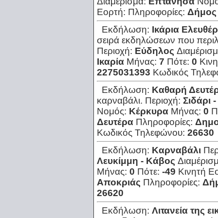
Διαμέρισμα:
Επτάνησα
Νομ
Εορτή:
Πληροφορίες:
Δήμος
Εκδήλωση:
Ικάρια Ελευθέρ
σειρά εκδηλώσεων που περιλα
Περιοχή:
Εύδηλος
Διαμέρισ
Ικαρία
Μήνας:
7
Πότε:
0
Κιν
2275031393
Κωδικός Τηλε
Εκδήλωση:
Καθαρή Δευτέ
καρναβάλι.
Περιοχή:
Σιδάρι 
Νομός:
Κέρκυρα
Μήνας:
0
Π
Δευτέρα
Πληροφορίες:
Δημο
Κωδικός Τηλεφώνου:
26630
Εκδήλωση:
Καρναβάλι
Πε
Λευκίμμη - Κάβος
Διαμέρισ
Μήνας:
0
Πότε:
-49
Κινητή Ε
Αποκριάς
Πληροφορίες:
Δή
26620
Εκδήλωση:
Λιτανεία της ε