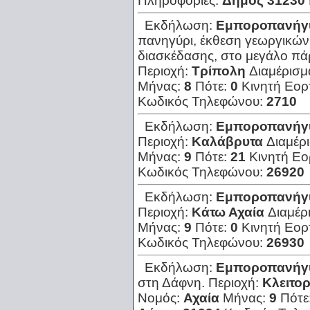
Πληροφορίες:
Δήμος 31230
Εκδήλωση:
Εμποροπανήγ
πανηγύρι, έκθεση γεωργικών
διασκέδασης, στο μεγάλο πά
Περιοχή:
Τρίπολη
Διαμέρισμ
Μήνας:
8
Πότε:
0
Κινητή Εορ
Κωδικός Τηλεφώνου:
2710
Εκδήλωση:
Εμποροπανήγ
Περιοχή:
Καλάβρυτα
Διαμέρ
Μήνας:
9
Πότε:
21
Κινητή Εο
Κωδικός Τηλεφώνου:
26920
Εκδήλωση:
Εμποροπανήγ
Περιοχή:
Κάτω Αχαία
Διαμέρ
Μήνας:
9
Πότε:
0
Κινητή Εορ
Κωδικός Τηλεφώνου:
26930
Εκδήλωση:
Εμποροπανήγ
στη Δάφνη.
Περιοχή:
Κλειτορ
Νομός:
Αχαία
Μήνας:
9
Πότε