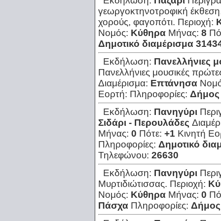
Εκδήλωση:
Παζάρι
Περιγρ
γεωργοκτηνοτροφική έκθεση, 
χορούς, φαγοπότι.
Περιοχή:
Νομός:
Κύθηρα
Μήνας:
8
Πό
Δημοτικό διαμέρισμα 3143
Εκδήλωση:
Πανελλήνιες μ
Πανελλήνιες μουσικές πρώτε
Διαμέρισμα:
Επτάνησα
Νομ
Εορτή:
Πληροφορίες:
Δήμος
Εκδήλωση:
Πανηγύρι
Περι
Σιδάρι - Περουλάδες
Διαμέρ
Μήνας:
0
Πότε:
+1
Κινητή Εο
Πληροφορίες:
Δημοτικό δια
Τηλεφώνου:
26630
Εκδήλωση:
Πανηγύρι
Περι
Μυρτιδιώτισσας.
Περιοχή:
Κύ
Νομός:
Κύθηρα
Μήνας:
0
Πό
Πάσχα
Πληροφορίες:
Δήμος