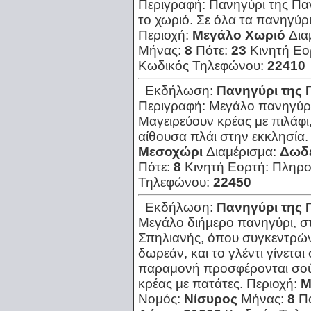
Περιγραφή:
Πανηγύρι της Πα
το χωριό. Σε όλα τα πανηγύρ
Περιοχή:
Μεγάλο Χωριό
Δια
Μήνας:
8
Πότε:
23
Κινητή Εο
Κωδικός Τηλεφώνου:
22410
Εκδήλωση:
Πανηγύρι της 
Περιγραφή:
Μεγάλο πανηγύρι
Μαγειρεύουν κρέας με πιλάφι,
αίθουσα πλάι στην εκκλησία. 
Μεσοχώρι
Διαμέρισμα:
Δωδ
Πότε:
8
Κινητή Εορτή:
Πληρο
Τηλεφώνου:
22450
Εκδήλωση:
Πανηγύρι της 
Μεγάλο διήμερο πανηγύρι, σ
Σπηλιανής, όπου συγκεντρώνε
δωρεάν, και το γλέντι γίνεται
παραμονή προσφέρονται σούπ
κρέας με πατάτες.
Περιοχή:
Μ
Νομός:
Νίσυρος
Μήνας:
8
Π