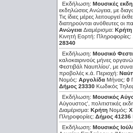
Εκδήλωση:
Μουσικές εκδ
εκδηλώσεις Ανώγεια, με διαγ
Τις ίδιες μέρες λειτουργεί έκ
διατηρούνται ανόθευτες οι πα
Ανώγεια
Διαμέρισμα:
Κρήτη
Κινητή Εορτή:
Πληροφορίες:
28340
Εκδήλωση:
Μουσικό Φεστ
καλοκαιρινούς μήνες οργανώ
Φεστιβάλ Ναυπλίου', με συνα
προβολές κ.ά.
Περιοχή:
Ναύπ
Νομός:
Αργολίδα
Μήνας:
0
Δήμος 23330
Κωδικός Τηλε
Εκδήλωση:
Μουσικός Αύγ
Αύγουστος', πολιτιστικές εκδ
Διαμέρισμα:
Κρήτη
Νομός:
Χ
Πληροφορίες:
Δήμος 41236
Εκδήλωση:
Μουσικός Ιούλ