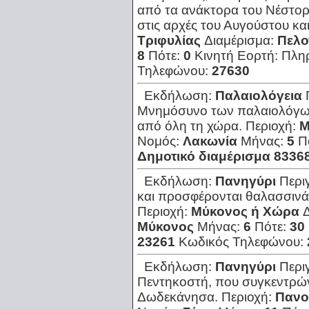
από τα ανάκτορα του Νέστο
στις αρχές του Αυγούστου και
Τριφυλίας
Διαμέρισμα:
Πελ
8
Πότε:
0
Κινητή Εορτή:
Πλη
Τηλεφώνου:
27630
Εκδήλωση:
Παλαιολόγεια
Μνημόσυνο των παλαιολόγω
από όλη τη χώρα.
Περιοχή:
Μ
Νομός:
Λακωνία
Μήνας:
5
Π
Δημοτικό διαμέρισμα 8336
Εκδήλωση:
Πανηγύρι
Περι
και προσφέρονται θαλασσινά
Περιοχή:
Μύκονος ή Χώρα
Μύκονος
Μήνας:
6
Πότε:
30
23261
Κωδικός Τηλεφώνου:
Εκδήλωση:
Πανηγύρι
Περι
Πεντηκοστή, που συγκεντρώ
Δωδεκάνησα.
Περιοχή:
Πανο