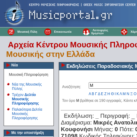
Λειτουργίες
Μουσική Πύλη
Επικοινωνία
Χάρτ
Χρηστών
Αρχεία Κέντρου Μουσικής Πληρ
Μουσικής στην Ελλάδα
Νέα
Εκδηλώσεις Παραδοσιακής 
Μουσική Πληροφόρηση
Νέα της Μουσικής
Αναζήτηση:
Πύλης
Α
Β
Γ
Δ
Ε
Ζ
Η
Θ
Ι
Κ
Λ
Μ
Ν
Ξ
Ο
Τρέχον
Δελτίο
Μουσικής
Τον όρο
Μ
βρέθηκε σε 190 εγγραφές. Κάντε κλ
Πληροφόρησης
Παλαιότερα Δελτία
Μουσικής
Εκδήλωση:
_
Περιγραφή:
_
Πληροφόρησης
Διαμέρισμα:
Μικρές Ανατολι
Κουφονήσι
Μήνας:
0
Πότε:
Με την υποστήριξη
71098
Κωδικός Τηλεφώνου: