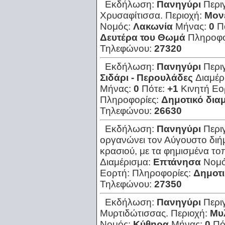
Εκδήλωση:
Πανηγύρι
Περι
Χρυσαφίτισσα.
Περιοχή:
Μον
Νομός:
Λακωνία
Μήνας:
0
Π
Δευτέρα του Θωμά
Πληροφο
Τηλεφώνου:
27320
Εκδήλωση:
Πανηγύρι
Περι
Σιδάρι - Περουλάδες
Διαμέρ
Μήνας:
0
Πότε:
+1
Κινητή Εο
Πληροφορίες:
Δημοτικό δια
Τηλεφώνου:
26630
Εκδήλωση:
Πανηγύρι
Περι
οργανώνει τον Αύγουστο διήμ
κρασιού, με τα φημισμένα το
Διαμέρισμα:
Επτάνησα
Νομ
Εορτή:
Πληροφορίες:
Δημοτι
Τηλεφώνου:
27350
Εκδήλωση:
Πανηγύρι
Περι
Μυρτιδώτισσας.
Περιοχή:
Μυ
Νομός:
Κύθηρα
Μήνας:
0
Πό