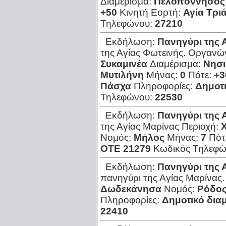
Διαμέρισμα:
Πελοπόννησος
+50
Κινητή Εορτή:
Αγία Τρι
Τηλεφώνου:
27210
Εκδήλωση:
Πανηγύρι της 
της Αγίας Φωτεινής. Οργανών
Συκαμινέα
Διαμέρισμα:
Νησι
Μυτιλήνη
Μήνας:
0
Πότε:
+3
Πάσχα
Πληροφορίες:
Δημοτι
Τηλεφώνου:
22530
Εκδήλωση:
Πανηγύρι της 
της Αγίας Μαρίνας
Περιοχή:
Νομός:
Μήλος
Μήνας:
7
Πότ
ΟΤΕ 21279
Κωδικός Τηλεφ
Εκδήλωση:
Πανηγύρι της 
πανηγύρι της Αγίας Μαρίνας.
Δωδεκάνησα
Νομός:
Ρόδο
Πληροφορίες:
Δημοτικό δια
22410