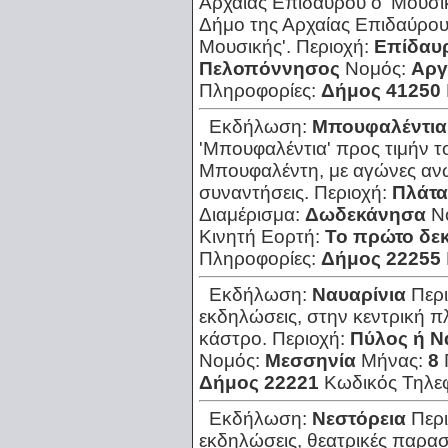
Αρχαίας Επιδαύρου ο 'Μουσικ
Δήμο της Αρχαίας Επιδαύρου 
Μουσικής'.
Περιοχή:
Επίδαυρ
Πελοπόννησος
Νομός:
Αργ
Πληροφορίες:
Δήμος 41250
Εκδήλωση:
Μπουφαλέντια
'Μπουφαλέντια' προς τιμήν τ
Μπουφαλέντη, με αγώνες αν
συναντήσεις.
Περιοχή:
Πλάτα
Διαμέρισμα:
Δωδεκάνησα
Ν
Κινητή Εορτή:
Το πρώτο δε
Πληροφορίες:
Δήμος 22255
Εκδήλωση:
Ναυαρίνια
Περ
εκδηλώσεις, στην κεντρική π
κάστρο.
Περιοχή:
Πύλος ή Ν
Νομός:
Μεσσηνία
Μήνας:
8
Δήμος 22221
Κωδικός Τηλε
Εκδήλωση:
Νεστόρεια
Περ
εκδηλώσεις, θεατρικές παρασ