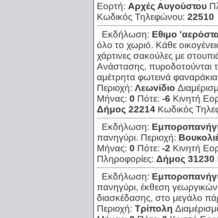
Εορτή:
Αρχές Αυγούστου
Π
Κωδικός Τηλεφώνου:
22510
Εκδήλωση:
Εθιμο 'αερόστα
όλο το χωριό. Κάθε οικογένει
χάρτινες σακούλες με στουπι
Ανάστασης, πυροδοτούνται τα
αμέτρητα φωτεινά φαναράκια.
Περιοχή:
Λεωνίδιο
Διαμέρισ
Μήνας:
0
Πότε:
-6
Κινητή Εο
Δήμος 22214
Κωδικός Τηλε
Εκδήλωση:
Εμποροπανήγ
πανηγύρι.
Περιοχή:
Βουκολι
Μήνας:
0
Πότε:
-2
Κινητή Εο
Πληροφορίες:
Δήμος 31230
Εκδήλωση:
Εμποροπανήγ
πανηγύρι, έκθεση γεωργικών
διασκέδασης, στο μεγάλο πά
Περιοχή:
Τρίπολη
Διαμέρισμ