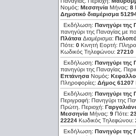
Παναγίας.
Περιοχή:
Μαυρομμ
Νομός:
Μεσσηνία
Μήνας:
8
Δημοτικό διαμέρισμα 5129
Εκδήλωση:
Πανηγύρι της 
πανηγύρι της Παναγίας με πο
Πλάτσα
Διαμέρισμα:
Πελοπ
Πότε:
0
Κινητή Εορτή:
Πληρο
Κωδικός Τηλεφώνου:
27210
Εκδήλωση:
Πανηγύρι της 
πανηγύρι της Παναγίας.
Περι
Επτάνησα
Νομός:
Κεφαλλο
Πληροφορίες:
Δήμος 61207
Εκδήλωση:
Πανηγύρι της 
Περιγραφή:
Πανηγύρι της Πα
Πρώτη.
Περιοχή:
Γαργαλιάν
Μεσσηνία
Μήνας:
9
Πότε:
2
22224
Κωδικός Τηλεφώνου:
Εκδήλωση:
Πανηγύρι της 