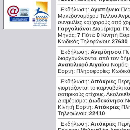
Εκδήλωση:
Αγαπήνεια
Περ
Μακεδονομάχου Τέλλου Αγρα
συναυλίες και χορούς από χο
Γαργαλιάνοι
Διαμέρισμα:
Πε
Μήνας:
7
Πότε:
0
Κινητή Εορ
Κωδικός Τηλεφώνου:
27630
Εκδήλωση:
Ανεμόησσα
Πε
διοργανώνονται από τον δή
Ανατολικού Αιγαίου
Νομός:
Εορτή:
Πληροφορίες:
Κωδικό
Εκδήλωση:
Απόκριες
Περι
γιορτάζονται το καρναβάλι κ
σατιρικούς στίχους. Ακολουθεί
Διαμέρισμα:
Δωδεκάνησα
Ν
Κινητή Εορτή:
Απόκριες
Πλ
Τηλεφώνου:
22410
Εκδήλωση:
Απόκριες
Περι