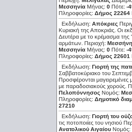
Περιοχή:
Μελιγαλάς
Διαμέρι
Μεσσηνία
Μήνας:
0
Πότε:
-4
Πληροφορίες:
Δήμος 22264
Εκδήλωση:
Απόκριες
Περι
Κυριακή της Αποκριάς. Οι ε
Δευτέρα με το κρέμασμα της 
αρμάτων.
Περιοχή:
Μεσσήν
Μεσσηνία
Μήνας:
0
Πότε:
-4
Πληροφορίες:
Δήμος 22601
Εκδήλωση:
Γιορτή της πατ
Σαββατοκύριακο του Σεπτεμβρ
Προσφέρονται μαγειρεμένες μ
με παραδοσιακούς χορούς.
Π
Πελοπόννησος
Νομός:
Μεσ
Πληροφορίες:
Δημοτικό δια
27210
Εκδήλωση:
Γιορτή του ούζ
τις ποτοποιίες του νησιού
Πε
Ανατολικού Αιγαίου
Νομός: