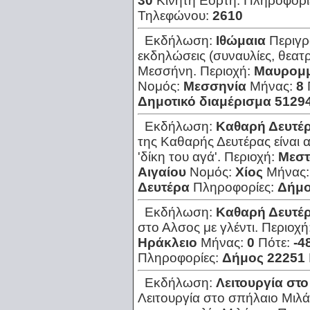
30
Κινητή Εορτή:
Πληροφορί
Τηλεφώνου:
2610
Εκδήλωση:
Ιθώμαια
Περιγ
εκδηλώσεις (συναυλίες, θεατρ
Μεσσήνη.
Περιοχή:
Μαυρομμ
Νομός:
Μεσσηνία
Μήνας:
8
Δημοτικό διαμέρισμα 5129
Εκδήλωση:
Καθαρή Δευτέ
της Καθαρής Δευτέρας είναι
'δίκη του αγά'.
Περιοχή:
Μεστ
Αιγαίου
Νομός:
Χίος
Μήνας
Δευτέρα
Πληροφορίες:
Δήμο
Εκδήλωση:
Καθαρή Δευτέ
στο Αλσος με γλέντι.
Περιοχή
Ηράκλειο
Μήνας:
0
Πότε:
-4
Πληροφορίες:
Δήμος 22251
Εκδήλωση:
Λειτουργία στ
Λειτουργία στο σπήλαιο Μιλά