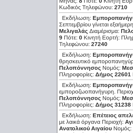
Μήνας:
8
Πότε:
0
Κινητή Εορ
Κωδικός Τηλεφώνου:
2710
Εκδήλωση:
Εμποροπανήγ
Σεπτεμβρίου γίνεται εξαήμε
Μελιγαλάς
Διαμέρισμα:
Πελ
9
Πότε:
0
Κινητή Εορτή:
Πλη
Τηλεφώνου:
27240
Εκδήλωση:
Εμποροπανήγ
θρησκευτικό εμποροπανηγύρ
Πελοπόννησος
Νομός:
Μεσ
Πληροφορίες:
Δήμος 22601
Εκδήλωση:
Εμποροπανήγ
εμποροζωοπανήγυρη.
Περιο
Πελοπόννησος
Νομός:
Μεσ
Πληροφορίες:
Δήμος 31238
Εκδήλωση:
Επέτειος απε
με λαικά όργανα
Περιοχή:
Αγ
Ανατολικού Αιγαίου
Νομός: