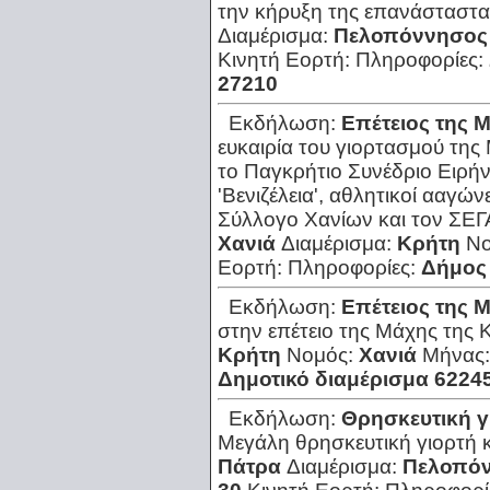
την κήρυξη της επανάσταστα
Διαμέρισμα:
Πελοπόννησος
Κινητή Εορτή:
Πληροφορίες:
27210
Εκδήλωση:
Επέτειος της 
ευκαιρία του γιορτασμού της
το Παγκρήτιο Συνέδριο Ειρήνης
'Βενιζέλεια', αθλητικοί ααγώ
Σύλλογο Χανίων και τον ΣΕΓΑ
Χανιά
Διαμέρισμα:
Κρήτη
Νο
Εορτή:
Πληροφορίες:
Δήμος
Εκδήλωση:
Επέτειος της 
στην επέτειο της Μάχης της 
Κρήτη
Νομός:
Χανιά
Μήνας
Δημοτικό διαμέρισμα 6224
Εκδήλωση:
Θρησκευτική γ
Μεγάλη θρησκευτική γιορτή κα
Πάτρα
Διαμέρισμα:
Πελοπό