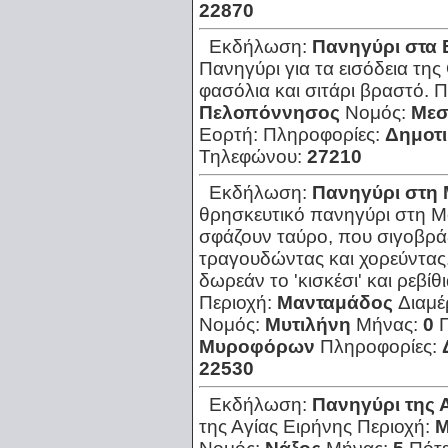
22870
Εκδήλωση:
Πανηγύρι στα 
Πανηγύρι για τα εισόδεια τη
φασόλια και σιτάρι βραστό.
Π
Πελοπόννησος
Νομός:
Μεσ
Εορτή:
Πληροφορίες:
Δημοτι
Τηλεφώνου:
27210
Εκδήλωση:
Πανηγύρι στη
θρησκευτικό πανηγύρι στη 
σφάζουν ταύρο, που σιγοβράζο
τραγουδώντας και χορεύντας
δωρεάν το 'κισκέσι' και ρεβί
Περιοχή:
Μανταμάδος
Διαμέ
Νομός:
Μυτιλήνη
Μήνας:
0
Μυροφόρων
Πληροφορίες:
22530
Εκδήλωση:
Πανηγύρι της 
της Αγίας Ειρήνης
Περιοχή:
Μ