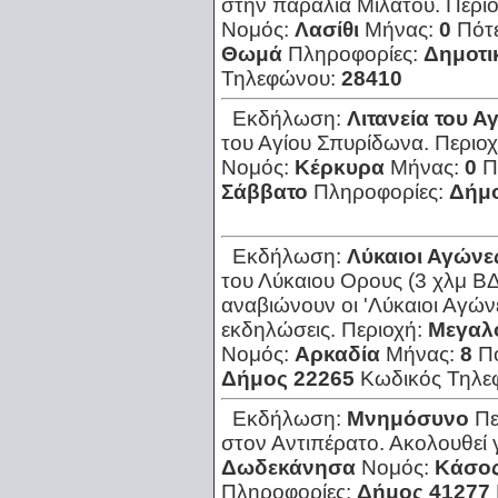
στην παραλία Μιλάτου.
Περι
Νομός:
Λασίθι
Μήνας:
0
Πότ
Θωμά
Πληροφορίες:
Δημοτι
Τηλεφώνου:
28410
Εκδήλωση:
Λιτανεία του 
του Αγίου Σπυρίδωνα.
Περιο
Νομός:
Κέρκυρα
Μήνας:
0
Π
Σάββατο
Πληροφορίες:
Δήμο
Εκδήλωση:
Λύκαιοι Αγώνε
του Λύκαιου Ορους (3 χλμ Β
αναβιώνουν οι 'Λύκαιοι Αγώνε
εκδηλώσεις.
Περιοχή:
Μεγαλ
Νομός:
Αρκαδία
Μήνας:
8
Π
Δήμος 22265
Κωδικός Τηλε
Εκδήλωση:
Μνημόσυνο
Πε
στον Αντιπέρατο. Ακολουθεί γ
Δωδεκάνησα
Νομός:
Κάσο
Πληροφορίες:
Δήμος 41277