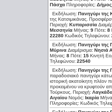
Πάσχα
Πληροφορίες:
Δήμος
Εκδήλωση:
Πανηγύρι της 
της Κατσιμικάνας. Προσφέρο
Περιοχή:
Κυπαρισσία
Διαμέ
Μεσσηνία
Μήνας:
9
Πότε:
8
22280
Κωδικός Τηλεφώνου:
Εκδήλωση:
Πανηγύρι της 
Μύρινα
Διαμέρισμα:
Νησιά Α
Μήνας:
8
Πότε:
15
Κινητή Εο
Τηλεφώνου:
22540
Εκδήλωση:
Πανηγύρι της 
παραδοσιακό πανηγύρι κάτω
ιστορική ακατοίκητη πλέον π
προκειμένου να κρυφτούν από
Τούρκους.
Περιοχή:
Λαγκάδ
Αιγαίου
Νομός:
Ικαρία
Μήνα
Πληροφορίες:
Κωδικός Τηλε