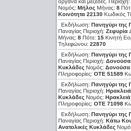
όργανα και μεζέδες.
Περιοχή
Νομός:
Μήλος
Μήνας:
8
Πότ
Κοινότητα 22130
Κωδικός 
Εκδήλωση:
Πανηγύρι της 
Παναγίας
Περιοχή:
Ζεφυρία
Μήνας:
8
Πότε:
15
Κινητή Εο
Τηλεφώνου:
22870
Εκδήλωση:
Πανηγύρι της 
Παναγίας
Περιοχή:
Δονούσα
Κυκλάδες
Νομός:
Δονούσα
Πληροφορίες:
ΟΤΕ 51589
Κω
Εκδήλωση:
Πανηγύρι της 
Παναγίας
Περιοχή:
Ηρακλειά
Κυκλάδες
Νομός:
Ηρακλειά
Πληροφορίες:
ΟΤΕ 71098
Κω
Εκδήλωση:
Πανηγύρι της 
Παναγίας
Περιοχή:
Κάτω Κο
Ανατολικές Κυκλάδες
Νομό