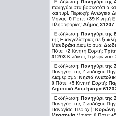
Εκδήλωση:
Πανηγύρι της
πανηγύρι στα βοσκοτόπια κα
και τυρί.
Περιοχή:
Ανώγεια
Δ
Μήνας:
0
Πότε:
+39
Κινητή 
Πληροφορίες:
Δήμος 31207
Εκδήλωση:
Πανηγύρι της 
της Ευαγγελίστριας σε ξωκλήσ
Μανδράκι
Διαμέρισμα:
Δωδ
Πότε:
+2
Κινητή Εορτή:
Τρίτ
31203
Κωδικός Τηλεφώνου:
Εκδήλωση:
Πανηγύρι της
Πανηγύρι της Ζωοδόχου Πηγ
Διαμέρισμα:
Νησιά Ανατολικ
0
Πότε:
+5
Κινητή Εορτή:
Πα
Δημοτικό Διαμέρισμα 6120
Εκδήλωση:
Πανηγύρι της
Πανηγύρι της Ζωοδόχου Πηγής
Παναγίας.
Περιοχή:
Κορώνη
Μεσσηνία
Μήνας:
0
Πότε:
+