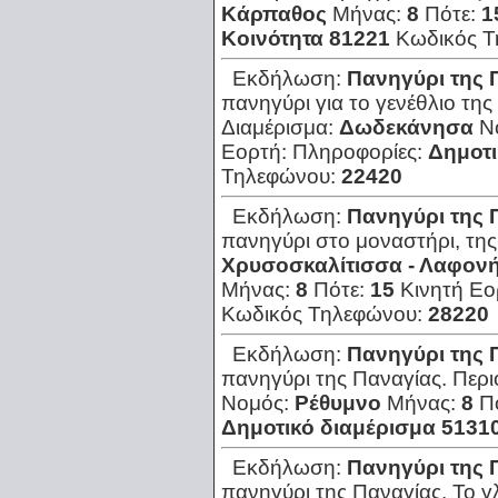
Κάρπαθος
Μήνας:
8
Πότε:
1
Κοινότητα 81221
Κωδικός 
Εκδήλωση:
Πανηγύρι της 
πανηγύρι για το γενέθλιο τη
Διαμέρισμα:
Δωδεκάνησα
Ν
Εορτή:
Πληροφορίες:
Δημοτι
Τηλεφώνου:
22420
Εκδήλωση:
Πανηγύρι της 
πανηγύρι στο μοναστήρι, της
Χρυσοσκαλίτισσα - Λαφον
Μήνας:
8
Πότε:
15
Κινητή Εο
Κωδικός Τηλεφώνου:
28220
Εκδήλωση:
Πανηγύρι της 
πανηγύρι της Παναγίας.
Περι
Νομός:
Ρέθυμνο
Μήνας:
8
Π
Δημοτικό διαμέρισμα 5131
Εκδήλωση:
Πανηγύρι της 
πανηγύρι της Παναγίας. Το γλ