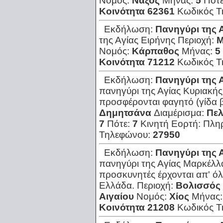
Νομός:
Νάξος
Μήνας:
5
Πότ
Κοινότητα 62361
Κωδικός 
Εκδήλωση:
Πανηγύρι της 
της Αγίας Ειρήνης
Περιοχή:
Μ
Νομός:
Κάρπαθος
Μήνας:
5
Κοινότητα 71212
Κωδικός 
Εκδήλωση:
Πανηγύρι της 
πανηγύρι της Αγίας Κυριακής.
προσφέρονται φαγητό (γίδα β
Δημητσάνα
Διαμέρισμα:
Πε
7
Πότε:
7
Κινητή Εορτή:
Πλη
Τηλεφώνου:
27950
Εκδήλωση:
Πανηγύρι της 
πανηγύρι της Αγίας Μαρκέλλα
προσκυνητές έρχονται απ' όλ
Ελλάδα.
Περιοχή:
Βολισσός
Αιγαίου
Νομός:
Χίος
Μήνας
Κοινότητα 21208
Κωδικός 