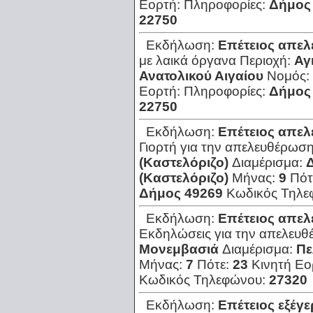
Εορτή:
Πληροφορίες:
Δήμος
22750
Εκδήλωση:
Επέτειος απε
με λαικά όργανα
Περιοχή:
Αγ
Ανατολικού Αιγαίου
Νομός:
Εορτή:
Πληροφορίες:
Δήμος
22750
Εκδήλωση:
Επέτειος απελ
Γιορτή για την απελευθέρωση
(Καστελόριζο)
Διαμέρισμα:
(Καστελόριζο)
Μήνας:
9
Πότ
Δήμος 49269
Κωδικός Τηλε
Εκδήλωση:
Επέτειος απε
Εκδηλώσεις για την απελευθ
Μονεμβασιά
Διαμέρισμα:
Πε
Μήνας:
7
Πότε:
23
Κινητή Εο
Κωδικός Τηλεφώνου:
27320
Εκδήλωση:
Επέτειος εξέγ