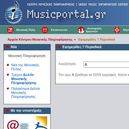
Λειτουργίες
Μουσική Πύλη
Επικοινωνία
Χάρτ
Χρηστών
Αρχεία Κέντρου Μουσικής Πληροφόρησης
>
Εφημερίδες ? Περιοδικά
Νέα
Εφημερίδες ? Περιοδικά
Μουσική Πληροφόρηση
Αναζήτηση:
Νέα της Μουσικής
Πύλης
Τρέχον
Δελτίο
Τον όρο
A
βρέθηκε σε 5059 εγγραφές. Κάντε κ
Μουσικής
Πληροφόρησης
Παλαιότερα Δελτία
Μουσικής
Πληροφόρησης
Με την υποστήριξη