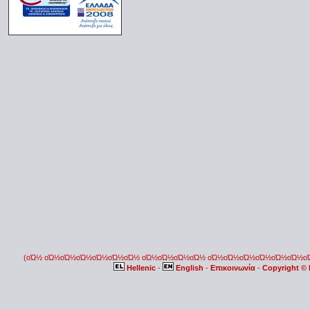
(οΏ½ οΏ½οΏ½οΏ½οΏ½οΏ½οΏ½ οΏ½οΏ½οΏ½οΏ½ οΏ½οΏ½οΏ½οΏ½οΏ½οΏ½
Hellenic
-
English
-
Επικοινωνία
-
Copyright ©