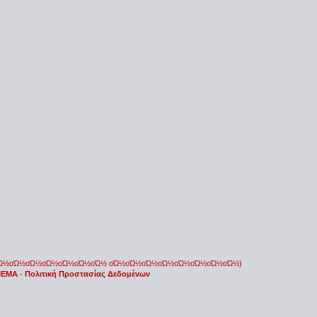
οΏ½οΏ½οΏ½οΏ½οΏ½οΏ½οΏ½ οΏ½οΏ½οΏ½οΏ½οΏ½οΏ½οΏ½οΏ½)
 IEMA
-
Πολιτική Προστασίας Δεδομένων