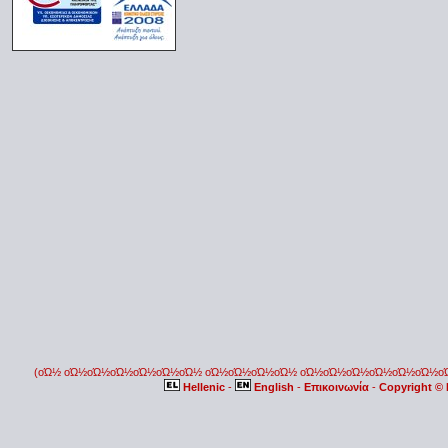
(οΏ½ οΏ½οΏ½οΏ½οΏ½οΏ½οΏ½ οΏ½οΏ½οΏ½οΏ½ οΏ½οΏ½οΏ½οΏ½οΏ½οΏ½
Hellenic
-
English
-
Επικοινωνία
-
Copyright ©