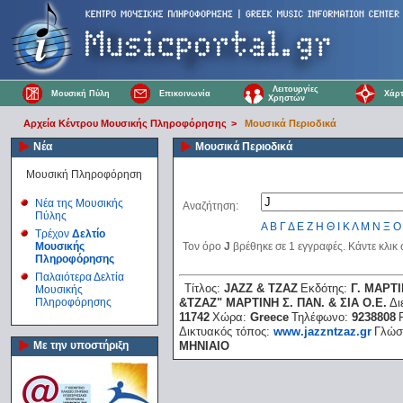
Λειτουργίες
Μουσική Πύλη
Επικοινωνία
Χάρτ
Χρηστών
Αρχεία Κέντρου Μουσικής Πληροφόρησης
>
Μουσικά Περιοδικά
Νέα
Μουσικά Περιοδικά
Μουσική Πληροφόρηση
Νέα της Μουσικής
Αναζήτηση:
Πύλης
Α
Β
Γ
Δ
Ε
Ζ
Η
Θ
Ι
Κ
Λ
Μ
Ν
Ξ
Ο
Τρέχον
Δελτίο
Μουσικής
Τον όρο
J
βρέθηκε σε 1 εγγραφές. Κάντε κλικ
Πληροφόρησης
Παλαιότερα Δελτία
Τίτλος:
JAZZ & ΤΖΑΖ
Εκδότης:
Γ. ΜΑΡΤΙ
Μουσικής
Πληροφόρησης
&ΤΖΑΖ" ΜΑΡΤΙΝΗ Σ. ΠΑΝ. & ΣΙΑ Ο.Ε.
Δι
11742
Χώρα:
Greece
Τηλέφωνο:
9238808
Δικτυακός τόπος:
www.jazzntzaz.gr
Γλώσ
Με την υποστήριξη
ΜΗΝΙΑΙΟ