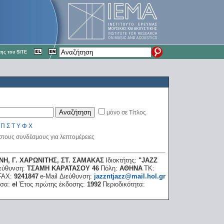
ης του SITE
μόνο σε Τίτλος
Π
Σ
Τ
Υ
Φ
Χ
 στους συνδέσμους για λεπτομέρειες
ΝΗ, Γ. ΧΑΡΩΝΙΤΗΣ, ΣΤ. ΣΑΜΑΚΑΣ
Ιδιοκτήτης:
"JAZZ
εύθυνση:
ΤΣΑΜΗ ΚΑΡΑΤΑΣΟΥ 46
Πόλη:
ΑΘΗΝΑ
ΤΚ:
FAX:
9241847
e-Mail Διεύθυνση:
jazzntjazz@mail.hol.gr
σα:
el
Έτος πρώτης έκδοσης:
1992
Περιοδικότητα: