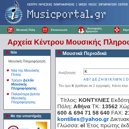
Λειτουργίες
Μουσική Πύλη
Επικοινωνία
Χάρτ
Χρηστών
Αρχεία Κέντρου Μουσικής Πληρ
Νέα
Μουσικά Περιοδικά
Μουσική Πληροφόρηση
Νέα της Μουσικής
Αναζήτηση:
Πύλης
Α
Β
Γ
Δ
Ε
Ζ
Η
Θ
Ι
Κ
Λ
Μ
Ν
Ξ
Ο
Τρέχον
Δελτίο
Μουσικής
Τον όρο
K
βρέθηκε σε 2 εγγραφές. Κάντε κλικ
Πληροφόρησης
Παλαιότερα Δελτία
Μουσικής
Τίτλος:
ΚΟΝΤΥΛΙΕΣ
Εκδότη
Πληροφόρησης
Πόλη:
Αθήνα
ΤΚ:
13562
Χώ
600 & 694 71 58 640
FAX:
2
Με την υποστήριξη
kontilies@yahoo.gr
Δικτυα
Γλώσσα:
el
Έτος πρώτης έκ