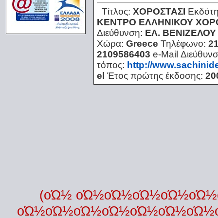
Τίτλος:
ΧΟΡΟΣΤΑΣΙ
Εκδότ
ΚΕΝΤΡΟ ΕΛΛΗΝΙΚΟΥ ΧΟΡΟ
Διεύθυνση:
ΕΛ. ΒΕΝΙΖΕΛΟΥ
Χώρα:
Greece
Τηλέφωνο:
2
2109586403
e-Mail Διεύθυν
τόπος:
http://www.sachinid
el
Έτος πρώτης έκδοσης:
20
(οΏ½ οΏ½οΏ½οΏ½οΏ½οΏ
οΏ½οΏ½οΏ½οΏ½οΏ½οΏ½οΏ½