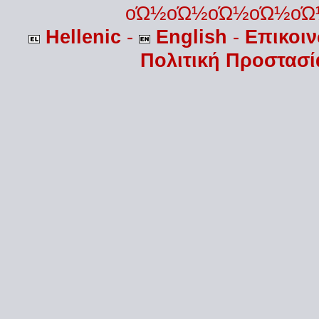
οΏ½οΏ½οΏ½οΏ½οΏ
Hellenic
-
English
-
Επικοι
Πολιτική Προστασ