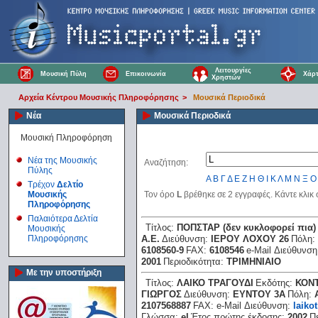
Λειτουργίες
Μουσική Πύλη
Επικοινωνία
Χάρτ
Χρηστών
Αρχεία Κέντρου Μουσικής Πληροφόρησης
>
Μουσικά Περιοδικά
Νέα
Μουσικά Περιοδικά
Μουσική Πληροφόρηση
Νέα της Μουσικής
Αναζήτηση:
Πύλης
Α
Β
Γ
Δ
Ε
Ζ
Η
Θ
Ι
Κ
Λ
Μ
Ν
Ξ
Ο
Τρέχον
Δελτίο
Μουσικής
Τον όρο
L
βρέθηκε σε 2 εγγραφές. Κάντε κλικ
Πληροφόρησης
Παλαιότερα Δελτία
Τίτλος:
ΠΟΠΣΤΑΡ (δεν κυκλοφορεί πια)
Μουσικής
Πληροφόρησης
Α.Ε.
Διεύθυνση:
ΙΕΡΟΥ ΛΟΧΟΥ 26
Πόλη:
6108560-9
FAX:
6108546
e-Mail Διεύθυνση
2001
Περιοδικότητα:
ΤΡΙΜΗΝΙΑΙΟ
Με την υποστήριξη
Τίτλος:
ΛΑΙΚΟ ΤΡΑΓΟΥΔΙ
Εκδότης:
ΚΟΝ
ΓΙΩΡΓΟΣ
Διεύθυνση:
ΕΥΝΤΟΥ 3Α
Πόλη:
2107568887
FAX:
e-Mail Διεύθυνση:
laiko
Γλώσσα:
el
Έτος πρώτης έκδοσης:
2002
Π