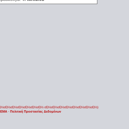
οΏ½οΏ½οΏ½οΏ½οΏ½οΏ½οΏ½ οΏ½οΏ½οΏ½οΏ½οΏ½οΏ½οΏ½οΏ½)
 IEMA
-
Πολιτική Προστασίας Δεδομένων