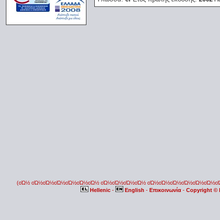
(οΏ½ οΏ½οΏ½οΏ½οΏ½οΏ½οΏ½ οΏ½οΏ½οΏ½οΏ½ οΏ½οΏ½οΏ½οΏ½οΏ½οΏ½
Hellenic
-
English
-
Επικοινωνία
-
Copyright ©