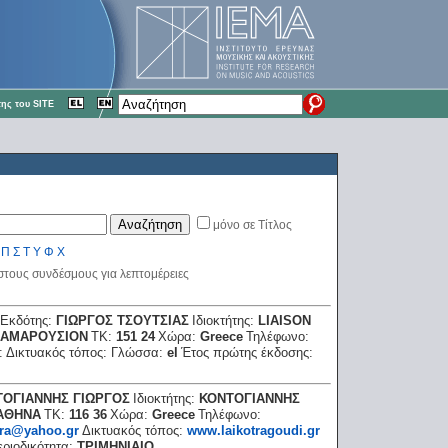
ης του SITE
μόνο σε Τίτλος
Π
Σ
Τ
Υ
Φ
Χ
 στους συνδέσμους για λεπτομέρειες
Εκδότης:
ΓΙΩΡΓΟΣ ΤΣΟΥΤΣΙΑΣ
Ιδιοκτήτης:
LIAISON
ΑΜΑΡΟΥΣΙΟΝ
ΤΚ:
151 24
Χώρα:
Greece
Τηλέφωνο:
:
Δικτυακός τόπος:
Γλώσσα:
el
Έτος πρώτης έκδοσης:
ΤΟΓΙΑΝΝΗΣ ΓΙΩΡΓΟΣ
Ιδιοκτήτης:
ΚΟΝΤΟΓΙΑΝΝΗΣ
ΑΘΗΝΑ
ΤΚ:
116 36
Χώρα:
Greece
Τηλέφωνο:
tra@yahoo.gr
Δικτυακός τόπος:
www.laikotragoudi.gr
εριοδικότητα:
ΤΡΙΜΗΝΙΑΙΟ