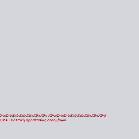
οΏ½οΏ½οΏ½οΏ½οΏ½οΏ½οΏ½ οΏ½οΏ½οΏ½οΏ½οΏ½οΏ½οΏ½οΏ½)
 IEMA
-
Πολιτική Προστασίας Δεδομένων