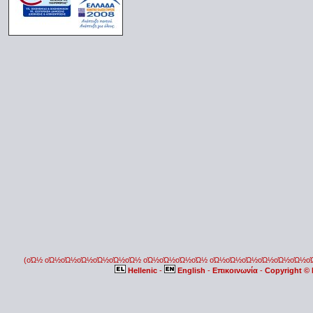
(οΏ½ οΏ½οΏ½οΏ½οΏ½οΏ½οΏ½ οΏ½οΏ½οΏ½οΏ½ οΏ½οΏ½οΏ½οΏ½οΏ½οΏ½
Hellenic
-
English
-
Επικοινωνία
-
Copyright ©