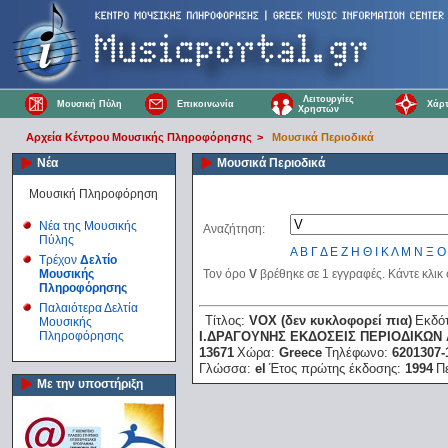
Λειτουργίες
Μουσική Πύλη
Επικοινωνία
Χάρτ
Χρηστών
Αρχεία Κέντρου Μουσικής Πληροφόρησης
>
Μουσικά Περιοδικά
Νέα
Μουσικά Περιοδικά
Μουσική Πληροφόρηση
Νέα της Μουσικής
Αναζήτηση:
Πύλης
Α
Β
Γ
Δ
Ε
Ζ
Η
Θ
Ι
Κ
Λ
Μ
Ν
Ξ
Ο
Τρέχον
Δελτίο
Μουσικής
Τον όρο
V
βρέθηκε σε 1 εγγραφές. Κάντε κλικ
Πληροφόρησης
Παλαιότερα Δελτία
Τίτλος:
VOX (δεν κυκλοφορεί πια)
Εκδό
Μουσικής
Πληροφόρησης
Ι.ΔΡΑΓΟΥΝΗΣ ΕΚΔΟΣΕΙΣ ΠΕΡΙΟΔΙΚΩΝ 
13671
Χώρα:
Greece
Τηλέφωνο:
6201307-
Γλώσσα:
el
Έτος πρώτης έκδοσης:
1994
Π
Με την υποστήριξη