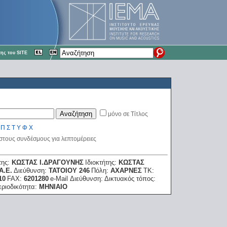
ης του SITE
μόνο σε Τίτλος
Π
Σ
Τ
Υ
Φ
Χ
 στους συνδέσμους για λεπτομέρειες
της:
ΚΩΣΤΑΣ Ι.ΔΡΑΓΟΥΝΗΣ
Ιδιοκτήτης:
ΚΩΣΤΑΣ
Α.Ε.
Διεύθυνση:
ΤΑΤΟΙΟΥ 246
Πόλη:
ΑΧΑΡΝΕΣ
ΤΚ:
10
FAX:
6201280
e-Mail Διεύθυνση:
Δικτυακός τόπος:
εριοδικότητα:
ΜΗΝΙΑΙΟ