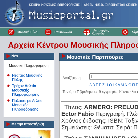
Λειτουργίες
Μουσική Πύλη
Επικοινωνία
Χάρτ
Χρηστών
Αρχεία Κέντρου Μουσικής Πληρ
Νέα
Μουσικές Παρτιτούρες
Μουσική Πληροφόρηση
Νέα της Μουσικής
Αναζήτηση:
Πύλης
Α
Β
Γ
Ε
Ζ
Η
Θ
Ι
Κ
Λ
Μ
Ν
Ο
Π
Τρέχον
Δελτίο
Μουσικής
Τον όρο
T
βρέθηκε σε 9 εγγραφές. Κάντε κλικ
Πληροφόρησης
Παλαιότερα Δελτία
Μουσικής
Τίτλος:
ARMERO: PRELUD
Πληροφόρησης
Ector Fabio
Περιγραφή:
Γλώ
Χρόνος έκδοσης:
ISBN:
Ταξι
Με την υποστήριξη
Σημειώσεις:
Θέματα:
Σειρά:
Π