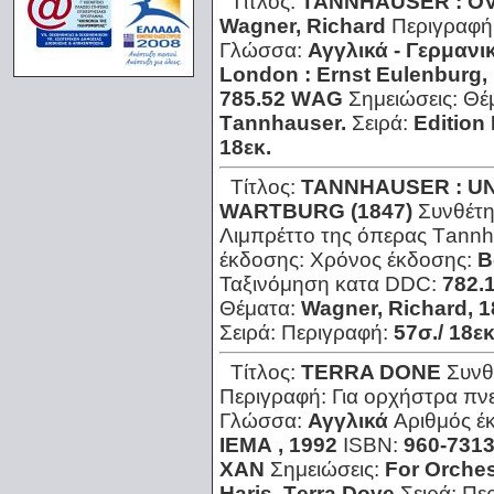
Τίτλος:
TANNHAUSER : O
Wagner, Richard
Περιγραφή
Γλώσσα:
Αγγλικά - Γερμανι
London : Εrnst Εulenburg,
785.52 WΑG
Σημειώσεις:
Θέ
Τannhauser.
Σειρά:
Εdition
18εκ.
Τίτλος:
TANNHAUSER : U
WARTBURG (1847)
Συνθέτ
Λιμπρέττο της όπερας Τannh
έκδοσης:
Χρόνος έκδοσης:
Β
Ταξινόμηση κατα DDC:
782.
Θέματα:
Wagner, Richard, 
Σειρά:
Περιγραφή:
57σ./ 18εκ
Τίτλος:
TERRA DONE
Συνθ
Περιγραφή:
Για ορχήστρα πν
Γλώσσα:
Αγγλικά
Αριθμός έ
ΙΕΜΑ , 1992
ISBN:
960-7313
ΧΑΝ
Σημειώσεις:
For Οrches
Ηaris. Τerra Dove
Σειρά:
Πε