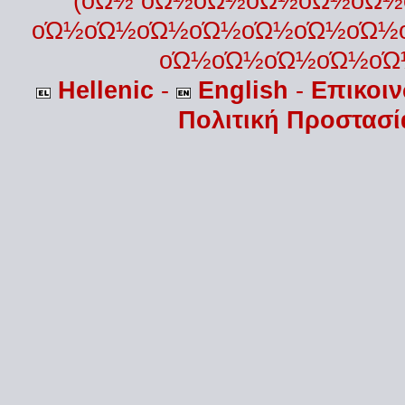
(οΏ½ οΏ½οΏ½οΏ½οΏ½οΏ
οΏ½οΏ½οΏ½οΏ½οΏ½οΏ½οΏ½
οΏ½οΏ½οΏ½οΏ½οΏ
Hellenic
-
English
-
Επικοι
Πολιτική Προστασ