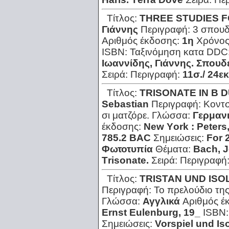
Τίτλος:
THREE STUDIES F
Γιάννης
Περιγραφή:
3 σπουδ
Αριθμός έκδοσης:
1η
Χρόνος
ISBN:
Ταξινόμηση κατα DDC
Ιωαννίδης, Γιάννης. Σπουδέ
Σειρά:
Περιγραφή:
11σ./ 24εκ
Τίτλος:
TRISONATE IN B 
Sebastian
Περιγραφή:
Κοντσ
σι ματζόρε.
Γλώσσα:
Γερμαν
έκδοσης:
New Υork : Ρeters
785.2 ΒΑC
Σημειώσεις:
For 
Φωτοτυπία
Θέματα:
Βach, J
Τrisonate.
Σειρά:
Περιγραφή
Τίτλος:
TRISTAN UND ISO
Περιγραφή:
Το πρελούδιο της
Γλώσσα:
Αγγλικά
Αριθμός έ
Εrnst Εulenburg, 19_
ISBN
Σημειώσεις:
Vorspiel und Ιs