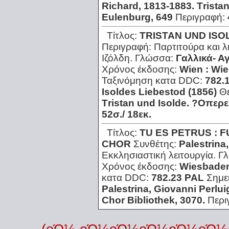
Richard, 1813-1883. Τristan
Εulenburg, 649
Περιγραφή:
Τίτλος:
TRISTAN UND ISO
Περιγραφή:
Παρτιτούρα και λ
Ιζόλδη.
Γλώσσα:
Γαλλικά- Α
Χρόνος έκδοσης:
Wien : Wie
Ταξινόμηση κατα DDC:
782.
Ιsoldes Liebestod (1856)
Θ
Τristan und Ιsolde. ?Οπερε
52σ./ 18εκ.
Τίτλος:
TU ES PETRUS : 
CHOR
Συνθέτης:
Palestrina,
Εκκλησιαστική λειτουργία.
Γ
Χρόνος έκδοσης:
Wiesbaden 
κατα DDC:
782.23 ΡΑL
Σημε
Ρalestrina, Giovanni Ρerlui
Chor Βibliothek, 3070.
Περι