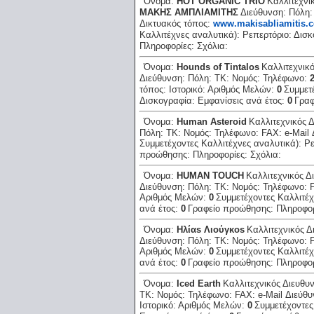
Όνομα:
HOT ORGANIC TRIO
Καλλιτεχνι
ΜΑΚΗΣ ΑΜΠΛΙΑΜΙΤΗΣ
Διεύθυνση:
Πόλη
Δικτυακός τόπος:
www.makisabliamitis.
Καλλιτέχνες αναλυτικά):
Ρεπερτόριο:
Δισκ
Πληροφορίες:
Σχόλια:
Όνομα:
Hounds of Tintalos
Καλλιτεχνικ
Διεύθυνση:
Πόλη:
ΤΚ:
Νομός:
Τηλέφωνο:
τόπος:
Ιστορικό:
Αριθμός Μελών:
0
Συμμετ
Δισκογραφία:
Εμφανίσεις ανά έτος:
0
Γραφ
Όνομα:
Human Asteroid
Καλλιτεχνικός 
Πόλη:
ΤΚ:
Νομός:
Τηλέφωνο:
FAX:
e-Mail
Συμμετέχοντες Καλλιτέχνες αναλυτικά):
Ρε
προώθησης:
Πληροφορίες:
Σχόλια:
Όνομα:
HUMAN TOUCH
Καλλιτεχνικός Δ
Διεύθυνση:
Πόλη:
ΤΚ:
Νομός:
Τηλέφωνο:
Αριθμός Μελών:
0
Συμμετέχοντες Καλλιτέχ
ανά έτος:
0
Γραφείο προώθησης:
Πληροφο
Όνομα:
Hλίαs Λιούγκοs
Καλλιτεχνικός Δ
Διεύθυνση:
Πόλη:
ΤΚ:
Νομός:
Τηλέφωνο:
Αριθμός Μελών:
0
Συμμετέχοντες Καλλιτέχ
ανά έτος:
0
Γραφείο προώθησης:
Πληροφο
Όνομα:
Iced Earth
Καλλιτεχνικός Διευθυ
ΤΚ:
Νομός:
Τηλέφωνο:
FAX:
e-Mail Διεύθ
Ιστορικό:
Αριθμός Μελών:
0
Συμμετέχοντες