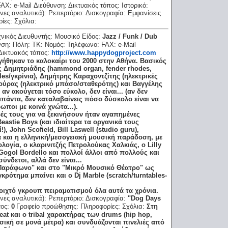
FAX:
e-Mail Διεύθυνση:
Δικτυακός τόπος:
Ιστορικό:
νες αναλυτικά):
Ρεπερτόριο:
Δισκογραφία:
Εμφανίσεις
ρίες:
Σχόλια:
χνικός Διευθυντής:
Μουσικό Είδος:
Jazz / Funk / Dub
νση:
Πόλη:
ΤΚ:
Νομός:
Τηλέφωνο:
FAX:
e-Mail
Δικτυακός τόπος:
http://www.happydogproject.com
γήθηκαν το καλοκαίρι του 2000 στην Αθήνα. Βασικός
ης Δημητριάδης (hammond organ, fender rhodes,
les/γκρίνια), Δημήτρης Καραχοντζίτης (ηλεκτρικές
κούρας (ηλεκτρικό μπάσο/σταθερότης) και Βαγγέλης
αν ακούγεται τόσο εύκολο, δεν είναι... (αν δεν
 μπάντα, δεν καταλαβαίνεις πόσο δύσκολο είναι να
ποι με κοινά χνώτα...).
ς τους για να ξεκινήσουν ήταν αγαπημένες
astie Boys (και ιδιαίτερα τα οργανικά τους
, John Scofield, Bill Laswell (studio guru),
ά και η ελληνική/μεσογειακή μουσική παράδοση, με
λογία, o κλαρινιτζής Πετρολούκας Χαλκιάς, ο Lilly
Gogol Bordello και πολλοί άλλοι από πολλούς και
νδετοι, αλλά δεν είναι...
"Παράφωνο" και στο "Μικρό Μουσικό Θέατρο" ως
κρότημα μπαίνει και ο Dj Marble (scratch/turntables-
νοιχτό γκρουπ πειραματισμού όλα αυτά τα χρόνια.
νες αναλυτικά):
Ρεπερτόριο:
Δισκογραφία:
"Dog Days
τος:
0
Γραφείο προώθησης:
Πληροφορίες:
Σχόλια:
Στη
at και ο tribal χαρακτήρας των drums (hip hop,
υσική σε μονά μέτρα) και συνδυάζονται πινελιές από