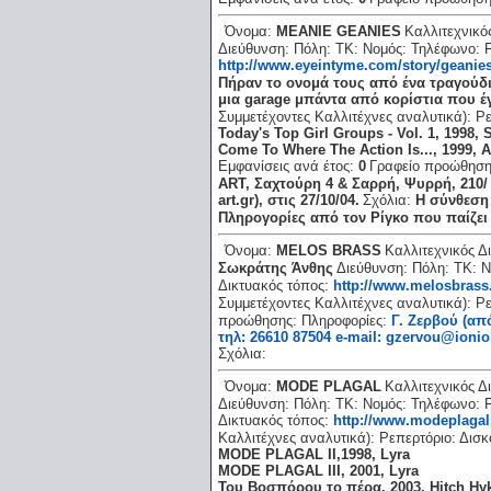
Όνομα:
MEANIE GEANIES
Καλλιτεχνικό
Διεύθυνση:
Πόλη:
ΤΚ:
Νομός:
Τηλέφωνο:
http://www.eyeintyme.com/story/geanie
Πήραν το ονομά τους από ένα τραγούδι
μια garage μπάντα από κορίστια που έγ
Συμμετέχοντες Καλλιτέχνες αναλυτικά):
Ρε
Today's Top Girl Groups - Vol. 1, 1998,
Come To Where The Action Is..., 1999, 
Εμφανίσεις ανά έτος:
0
Γραφείο προώθησ
ART, Σαχτούρη 4 & Σαρρή, Ψυρρή, 210/ 
art.gr), στις 27/10/04.
Σχόλια:
Η σύνθεση 
Πληρογορίες από τον Ρίγκο που παίζει
Όνομα:
MELOS BRASS
Καλλιτεχνικός Δ
Σωκράτης Άνθης
Διεύθυνση:
Πόλη:
ΤΚ:
Ν
Δικτυακός τόπος:
http://www.melosbrass.
Συμμετέχοντες Καλλιτέχνες αναλυτικά):
Ρε
προώθησης:
Πληροφορίες:
Γ. Ζερβού (από
τηλ: 26610 87504 e-mail: gzervou@ionio
Σχόλια:
Όνομα:
MODE PLAGAL
Καλλιτεχνικός Δ
Διεύθυνση:
Πόλη:
ΤΚ:
Νομός:
Τηλέφωνο:
Δικτυακός τόπος:
http://www.modeplagal
Καλλιτέχνες αναλυτικά):
Ρεπερτόριο:
Δισκ
MODE PLAGAL II,1998, Lyra
MODE PLAGAL III, 2001, Lyra
Του Βοσπόρου το πέρα, 2003, Hitch Hy