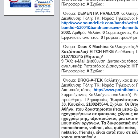
Πληροφορίες:
A
Σχόλια:
Όνομα:
DEMENTIA PRAECOX
Καλλιτεχν
Διεύθυνση:
Πόλη:
ΤΚ:
Νομός:
Τηλέφωνο:
http://www.soundclick.com/bands/writ
bandid=53004&bandnamesave=dementi
2002.
Αριθμός Μελών:
0
Συμμετέχοντες Κα
Εμφανίσεις ανά έτος:
0
Γραφείο προώθησ
Όνομα:
Deus X Machina
Καλλιτεχνικός 
Χατζόπουλος/ HITCH HYKE
Διεύθυνση:
2107782345 (Mήτσος)/
9
FAX:
e-Mail Διεύθυνση:
Δικτυακός τόπος
αναλυτικά):
Ρεπερτόριο:
Δισκογραφία:
HI
Πληροφορίες:
A
Σχόλια:
Όνομα:
DROG-A-TEK
Καλλιτεχνικός Διε
Διεύθυνση:
Πόλη:
ΤΚ:
Νομός:
Τηλέφωνο:
Δικτυακός τόπος:
http://www.pointblank.
Συμμετέχοντες Καλλιτέχνες αναλυτικά):
Ρε
προώθησης:
Πληροφορίες:
Έμφανίστηκαν
33, Κουκάκι, 2109245644.
Σχόλια:
Οι Dro
Αθήνα, που δραστηριοποιείται μέσω ζ
ηχογραφήσεων σε φυσικούς χώρους και
ηχογράφησης, αξιοποιώντας μια εντυ
μουσικών οργάνων. Τα διαφορετικά ονόμ
monochrome, voltnoi, aka, quite noise,
nektario, friends), είναι αυτά που σε 
χρησιμοποιηθούν.