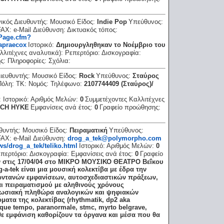
ικός Διευθυντής:
Μουσικό Είδος:
Indie Pop
Υπεύθυνος:
FAX:
e-Mail Διεύθυνση:
Δικτυακός τόπος:
ePage.cfm?
apraecox
Ιστορικό:
Δημιουργληθηκαν το Νοέμβριο του
λλιτέχνες αναλυτικά):
Ρεπερτόριο:
Δισκογραφία:
ης:
Πληροφορίες:
Σχόλια:
Διευθυντής:
Μουσικό Είδος:
Rock
Υπεύθυνος:
Σταύρος
Πόλη:
ΤΚ:
Νομός:
Τηλέφωνο:
2107744409 (Σταύρος)/
:
Ιστορικό:
Αριθμός Μελών:
0
Συμμετέχοντες Καλλιτέχνες
TCH HYKE
Εμφανίσεις ανά έτος:
0
Γραφείο προώθησης:
υθυντής:
Μουσικό Είδος:
Πειραματική
Υπεύθυνος:
FAX:
e-Mail Διεύθυνση:
drog_a_tek@polymorpho.com
ws/drog_a_tek/teliko.html
Ιστορικό:
Αριθμός Μελών:
0
περτόριο:
Δισκογραφία:
Εμφανίσεις ανά έτος:
0
Γραφείο
 στις 17/04/04 στο ΜΙΚΡΟ ΜΟΥΣΙΚΟ ΘΕΑΤΡΟ Βεΐκου
g-a-tek είναι μια μουσική κολεκτίβα με έδρα την
ωντανών εμφανίσεων, αυτοσχεδιαστικών πράξεων,
 πειραματισμού με αληθινούς χρόνους
πωσιακή πληθώρα αναλογικών και ψηφιακών
ατα της κολεκτίβας (rhythmatik, dp2 aka
 que tempo, paranormale, stmc, myrto belgrave,
κάθε εμφάνιση καθορίζουν τα όργανα και μέσα που θα