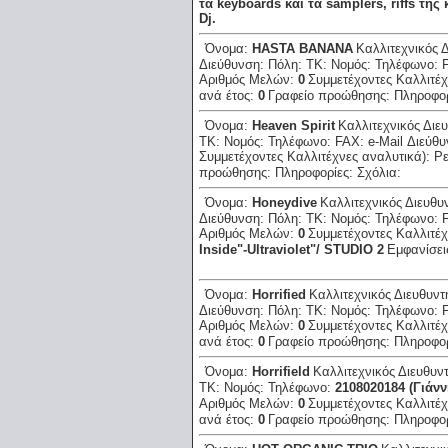
τα keyboards και τα samplers, riffs τη
Dj.
Όνομα:
HASTA BANANA
Καλλιτεχνικός 
Διεύθυνση:
Πόλη:
ΤΚ:
Νομός:
Τηλέφωνο:
Αριθμός Μελών:
0
Συμμετέχοντες Καλλιτέχ
ανά έτος:
0
Γραφείο προώθησης:
Πληροφο
Όνομα:
Heaven Spirit
Καλλιτεχνικός Διε
ΤΚ:
Νομός:
Τηλέφωνο:
FAX:
e-Mail Διεύθ
Συμμετέχοντες Καλλιτέχνες αναλυτικά):
Ρε
προώθησης:
Πληροφορίες:
Σχόλια:
Όνομα:
Honeydive
Καλλιτεχνικός Διευθυ
Διεύθυνση:
Πόλη:
ΤΚ:
Νομός:
Τηλέφωνο:
Αριθμός Μελών:
0
Συμμετέχοντες Καλλιτέχ
Inside"-Ultraviolet"/ STUDIO 2
Εμφανίσει
Όνομα:
Horrified
Καλλιτεχνικός Διευθυντ
Διεύθυνση:
Πόλη:
ΤΚ:
Νομός:
Τηλέφωνο:
Αριθμός Μελών:
0
Συμμετέχοντες Καλλιτέχ
ανά έτος:
0
Γραφείο προώθησης:
Πληροφο
Όνομα:
Horrifield
Καλλιτεχνικός Διευθυν
ΤΚ:
Νομός:
Τηλέφωνο:
2108020184 (Γιάνν
Αριθμός Μελών:
0
Συμμετέχοντες Καλλιτέχ
ανά έτος:
0
Γραφείο προώθησης:
Πληροφο