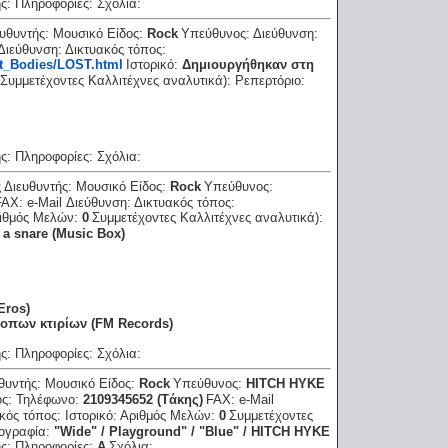
ης:
Πληροφορίες:
Σχόλια:
ευθυντής:
Μουσικό Είδος:
Rock
Υπεύθυνος:
Διεύθυνση:
 Διεύθυνση:
Δικτυακός τόπος:
st_Bodies/LOST.html
Ιστορικό:
Δημιουργήθηκαν στη
Συμμετέχοντες Καλλιτέχνες αναλυτικά):
Ρεπερτόριο:
ης:
Πληροφορίες:
Σχόλια:
ς Διευθυντής:
Μουσικό Είδος:
Rock
Υπεύθυνος:
FAX:
e-Mail Διεύθυνση:
Δικτυακός τόπος:
ιθμός Μελών:
0
Συμμετέχοντες Καλλιτέχνες αναλυτικά):
 a snare (Music Box)
Eros)
ροπων κτιρίων (FM Records)
ης:
Πληροφορίες:
Σχόλια:
υθυντής:
Μουσικό Είδος:
Rock
Υπεύθυνος:
HITCH HYKE
ός:
Τηλέφωνο:
2109345652 (Tάκης)
FAX:
e-Mail
κός τόπος:
Ιστορικό:
Αριθμός Μελών:
0
Συμμετέχοντες
ογραφία:
"Wide" / Playground" / "Blue" / HITCH HYKE
ης:
Πληροφορίες:
A
Σχόλια: