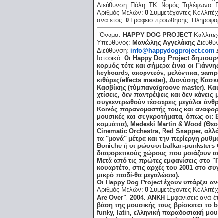
Διεύθυνση:
Πόλη:
ΤΚ:
Νομός:
Τηλέφωνο:
Αριθμός Μελών:
0
Συμμετέχοντες Καλλιτέχ
ανά έτος:
0
Γραφείο προώθησης:
Πληροφο
Όνομα:
HAPPY DOG PROJECT
Καλλιτε
Υπεύθυνος:
Μανώλης Αγγελάκης
Διεύθυ
Διεύθυνση:
info@happydogproject.com
Ιστορικό:
Οι Happy Dog Project δημιουρ
κορμός τότε και σήμερα έιναι οι Γιάνν
keyboards, ακορντεόν, μελόντικα, samp
κιθάρες/effects master), Διονύσης Κασ
Κασβίκης (τύμπανα/groove master). Και 
χτίσεις, δεν παντρέψεις και δεν κάνεις
συγκεντρωθούν τέσσερεις μεγάλοι άνθρω
Κοινός παρανομαστής τους και αναφορέ
μουσικές και συγκροτήματα, όπως οι: Be
κομμάτια), Medeski Martin & Wood (Θεοί!)
Cinematic Orchestra, Red Snapper, αλλ
τα "μονά" μέτρα και την περίεργη ρυθμο
Boniche ή οι ρώσσοι balkan-punksters 
διαφορετικούς χώρους που μοιάζουν ασύ
Μετά από τις πρώτες εμφανίσεις στο 
κουαρτέτο, στις αρχές του 2001 στο συγ
μικρό παιδί-θα μεγαλώσει).
Οι Happy Dog Project έχουν υπάρξει α
Αριθμός Μελών:
0
Συμμετέχοντες Καλλιτέχ
Are Over", 2004, ΑΝΚΗ
Εμφανίσεις ανά έ
βάση της μουσικής τους βρίσκεται το be
funky, latin, ελληνική παραδοσιακή μο