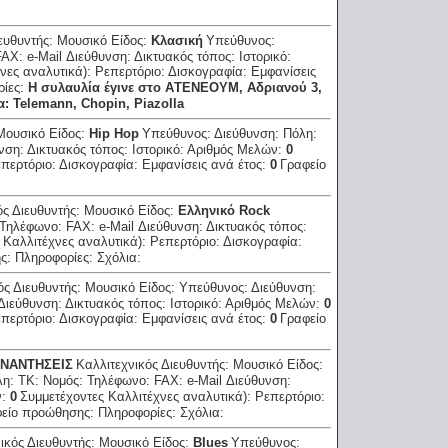
ιευθυντής:
Μουσικό Είδος:
Κλασική
Υπεύθυνος:
FAX:
e-Mail Διεύθυνση:
Δικτυακός τόπος:
Ιστορικό:
νες αναλυτικά):
Ρεπερτόριο:
Δισκογραφία:
Εμφανίσεις
ρίες:
H συλαυλία έγινε στο AΤΕΝΕΟΥΜ, Αδριανού 3,
: Telemann, Chopin, Piazolla
Μουσικό Είδος:
Hip Hop
Υπεύθυνος:
Διεύθυνση:
Πόλη:
υνση:
Δικτυακός τόπος:
Ιστορικό:
Αριθμός Μελών:
0
περτόριο:
Δισκογραφία:
Εμφανίσεις ανά έτος:
0
Γραφείο
ός Διευθυντής:
Μουσικό Είδος:
Eλληνικό Rock
Τηλέφωνο:
FAX:
e-Mail Διεύθυνση:
Δικτυακός τόπος:
 Καλλιτέχνες αναλυτικά):
Ρεπερτόριο:
Δισκογραφία:
ης:
Πληροφορίες:
Σχόλια:
ός Διευθυντής:
Μουσικό Είδος:
Υπεύθυνος:
Διεύθυνση:
 Διεύθυνση:
Δικτυακός τόπος:
Ιστορικό:
Αριθμός Μελών:
0
περτόριο:
Δισκογραφία:
Εμφανίσεις ανά έτος:
0
Γραφείο
ΥΝΑΝΤΗΣΕΙΣ
Καλλιτεχνικός Διευθυντής:
Μουσικό Είδος:
λη:
ΤΚ:
Νομός:
Τηλέφωνο:
FAX:
e-Mail Διεύθυνση:
ν:
0
Συμμετέχοντες Καλλιτέχνες αναλυτικά):
Ρεπερτόριο:
είο προώθησης:
Πληροφορίες:
Σχόλια:
ικός Διευθυντής:
Μουσικό Είδος:
Blues
Υπεύθυνος: