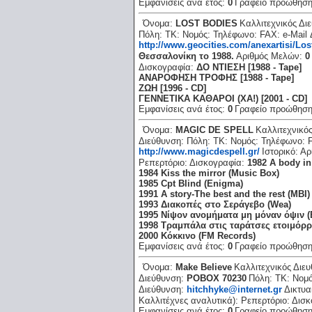
Εμφανίσεις ανά έτος:
0
Γραφείο προώθησ
Όνομα:
LOST BODIES
Καλλιτεχνικός Δι
Πόλη:
ΤΚ:
Νομός:
Τηλέφωνο:
FAX:
e-Mail
http://www.geocities.com/anexartisi/Lo
Θεσσαλονίκη το 1988.
Αριθμός Μελών:
0
Δισκογραφία:
ΔΟ ΝΤΙΕΣΗ [1988 - Tape]
ΑΝΑΡΟΦΗΣΗ ΤΡΟΦΗΣ [1988 - Tape]
ΖΩΗ [1996 - CD]
ΓΕΝΝΕΤΙΚΑ ΚΑΘΑΡΟΙ (ΧΑ!) [2001 - CD]
Εμφανίσεις ανά έτος:
0
Γραφείο προώθησ
Όνομα:
MAGIC DE SPELL
Καλλιτεχνικό
Διεύθυνση:
Πόλη:
ΤΚ:
Νομός:
Τηλέφωνο:
http://www.magicdespell.gr/
Ιστορικό:
Αρ
Ρεπερτόριο:
Δισκογραφία:
1982 A body in
1984 Kiss the mirror (Music Box)
1985 Cpt Blind (Enigma)
1991 A story-The best and the rest (MBI)
1993 Διακοπές στο Σεράγεβο (Wea)
1995 Νίψον ανομήματα μη μόναν όψιν (
1998 Τραμπάλα στις ταράτσες ετοιμόρ
2000 Κόκκινο (FM Records)
Εμφανίσεις ανά έτος:
0
Γραφείο προώθησ
Όνομα:
Make Believe
Καλλιτεχνικός Διε
Διεύθυνση:
POBOX 70230
Πόλη:
ΤΚ:
Νομ
Διεύθυνση:
hitchhyke@internet.gr
Δικτυα
Καλλιτέχνες αναλυτικά):
Ρεπερτόριο:
Δισκ
Εμφανίσεις ανά έτος:
0
Γραφείο προώθησ