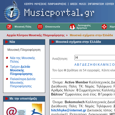
Λειτουργίες
Μουσική Πύλη
Επικοινωνία
Χάρτ
Χρηστών
Αρχεία Κέντρου Μουσικής Πληροφόρησης
>
Μουσικά σχήματα στην Ελλάδα
Νέα
Μουσικά σχήματα στην Ελλάδα
Μουσική Πληροφόρηση
Νέα της Μουσικής
Αναζήτηση:
Πύλης
Α
Β
Γ
Δ
Ε
Ζ
Η
Θ
Ι
Κ
Λ
Μ
Ν
Ξ
Ο
Τρέχον
Δελτίο
Μουσικής
Τον όρο
H
βρέθηκε σε 54 εγγραφές. Κάντε κλι
Πληροφόρησης
Παλαιότερα Δελτία
Όνομα:
Active Member
Καλλιτεχνικός Δι
Μουσικής
Πληροφόρησης
Διεύθυνση:
Πόλη:
ΤΚ:
Νομός:
Τηλέφωνο:
Αριθμός Μελών:
0
Συμμετέχοντες Καλλιτέχ
Bάλτου"
Εμφανίσεις ανά έτος:
0
Γραφείο 
Με την υποστήριξη
Όνομα:
Bokomolech
Καλλιτεχνικός Διευ
Διεύθυνση:
Πόλη:
ΤΚ:
Νομός:
Τηλέφωνο:
hitchhyke@internet.gr
Δικτυακός τόπος:
αναλυτικά):
Ρεπερτόριο:
Δισκογραφία:
HI