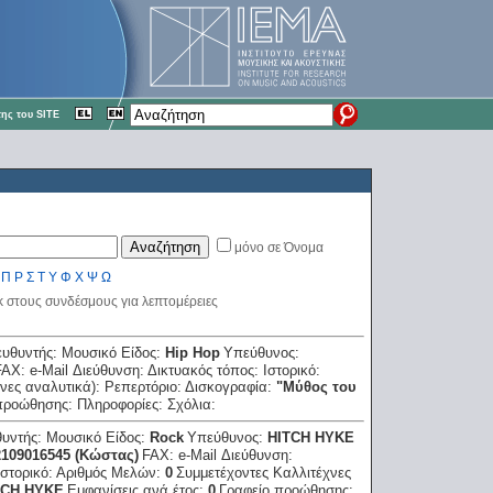
ης του SITE
μόνο σε Όνομα
Π
Ρ
Σ
Τ
Υ
Φ
Χ
Ψ
Ω
κ στους συνδέσμους για λεπτομέρειες
ευθυντής:
Μουσικό Είδος:
Hip Hop
Υπεύθυνος:
FAX:
e-Mail Διεύθυνση:
Δικτυακός τόπος:
Ιστορικό:
νες αναλυτικά):
Ρεπερτόριο:
Δισκογραφία:
"Mύθος του
προώθησης:
Πληροφορίες:
Σχόλια:
θυντής:
Μουσικό Είδος:
Rock
Υπεύθυνος:
HITCH HYKE
2109016545 (Kώστας)
FAX:
e-Mail Διεύθυνση:
Ιστορικό:
Αριθμός Μελών:
0
Συμμετέχοντες Καλλιτέχνες
TCH HYKE
Εμφανίσεις ανά έτος:
0
Γραφείο προώθησης: