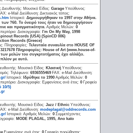
ς Διευθυντής:
Μουσικό Είδος:
Garage
Υπεύθυνος:
FAX:
e-Mail Διεύθυνση:
Δικτυακός τόπος:
s.htm
Ιστορικό:
Δημιουργήθηκαν το 1997 στην Αθήνα.
 των ?60. Το όνειρό τους ήταν να δημιουργήσουν
ινε και πραγματικότητα.
Αριθμός Μελών:
0
περτόριο:
Δισκογραφία:
I'm On My Way, 1998
 Spinout Records (USA) (SpinCD 006)
Action Records (Greece)
ης:
Πληροφορίες:
Τελευταία συναυλία στο HOUSE OF
3217678 Πληροφορίες: House of Art (www.house-of-
των μελών του συγκρτοτήματος έχει αλλάξει.
 πλέον με αυτό.
ιευθυντής:
Μουσικό Είδος:
Κλασική
Υπεύθυνος:
ομός:
Τηλέφωνο:
6936555469
FAX:
e-Mail Διεύθυνση:
gr/
Ιστορικό:
Ιδρύθηκε το 1990
Αριθμός Μελών:
0
περτόριο:
Δισκογραφία:
Εμφανίσεις ανά έτος:
0
Γραφείο
 10/5)
.gr
ιευθυντής:
Μουσικό Είδος:
Jazz / Ethnic
Υπεύθυνος:
FAX:
e-Mail Διεύθυνση:
modeplagal@oddrecords.com
.gr/
Ιστορικό:
Αριθμός Μελών:
0
Συμμετέχοντες
ογραφία:
MODE PLAGAL, 1995, Ano kato
ke
Εμφανίσεις ανά έτος:
0
Γραφείο προώθησης: