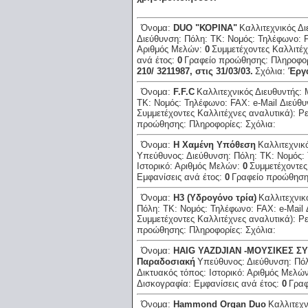
Όνομα:
DUO "ΚΟΡΙΝΑ"
Καλλιτεχνικός Δ
Διεύθυνση:
Πόλη:
ΤΚ:
Νομός:
Τηλέφωνο:
Αριθμός Μελών:
0
Συμμετέχοντες Καλλιτέχ
ανά έτος:
0
Γραφείο προώθησης:
Πληροφο
210/ 3211987, στις 31/03/03.
Σχόλια:
Έργα
Όνομα:
F.F.C
Καλλιτεχνικός Διευθυντής:
ΤΚ:
Νομός:
Τηλέφωνο:
FAX:
e-Mail Διεύθ
Συμμετέχοντες Καλλιτέχνες αναλυτικά):
Ρε
προώθησης:
Πληροφορίες:
Σχόλια:
Όνομα:
H Xαμένη Yπόθεση
Καλλιτεχνικ
Υπεύθυνος:
Διεύθυνση:
Πόλη:
ΤΚ:
Νομός:
Ιστορικό:
Αριθμός Μελών:
0
Συμμετέχοντες
Εμφανίσεις ανά έτος:
0
Γραφείο προώθησ
Όνομα:
H3 (Yδρογόνο τρία)
Καλλιτεχνικ
Πόλη:
ΤΚ:
Νομός:
Τηλέφωνο:
FAX:
e-Mail
Συμμετέχοντες Καλλιτέχνες αναλυτικά):
Ρε
προώθησης:
Πληροφορίες:
Σχόλια:
Όνομα:
HAIG YAZDJIAN -ΜΟΥΣΙΚΕΣ Σ
Παραδοσιακή
Υπεύθυνος:
Διεύθυνση:
Πό
Δικτυακός τόπος:
Ιστορικό:
Αριθμός Μελώ
Δισκογραφία:
Εμφανίσεις ανά έτος:
0
Γραφ
Όνομα:
Hammond Organ Duo
Καλλιτεχν