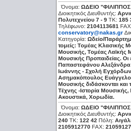
Όνομα:
ΩΔΕΙΟ "ΦΙΛΙΠΠΟΣ
Διοικητικός Διευθυντής:
Αρνι
Πολυτεχνείου 7 - 9
ΤΚ:
185 
Τηλέφωνο:
2104113681
FAX
conservatory@nakas.gr
Δι
Κατηγορία:
Ωδείο/Παράρτη
τομείς: Τομέας Κλασικής 
Μουσικής, Τομέας Λαϊκής 
Μουσικής Προπαιδείας. Οι 
Παπαστεφάνου Αλεξάνδρα 
Ιωάννης - Σχολή Εγχόρδων
Ασημακόπουλος Ευάγγελος
Μουσικής διδάσκονται και τ
Τέχνης -Ιστορία Μουσικής
Ακουστικά, Χορωδία.
Όνομα:
ΩΔΕΙΟ "ΦΙΛΙΠΠΟΣ
Διοικητικός Διευθυντής:
Aρνι
240
ΤΚ:
122 42
Πόλη:
Αιγά
2105912770
FAX:
2105912