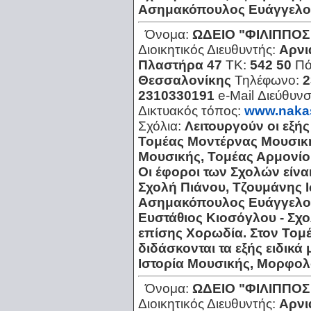
Ασημακόπουλος Ευάγγελος
Όνομα:
ΩΔΕΙΟ "ΦΙΛΙΠΠΟ
Διοικητικός Διευθυντής:
Αρνι
Πλαστήρα 47
ΤΚ:
542 50
Πό
Θεσσαλονίκης
Τηλέφωνο:
2
2310330191
e-Mail Διεύθυν
Δικτυακός τόπος:
www.naka
Σχόλια:
Λειτουργούν οι εξή
Τομέας Μοντέρνας Μουσικ
Μουσικής, Τομέας Αρμονίο
Οι έφοροι των Σχολών είν
Σχολή Πιάνου, Τζουμάνης 
Ασημακόπουλος Ευάγγελος
Ευστάθιος Κιοσόγλου - Σχο
επίσης Χορωδία. Στον Τομ
διδάσκονται τα εξής ειδικ
Ιστορία Μουσικής, Μορφολ
Όνομα:
ΩΔΕΙΟ "ΦΙΛΙΠΠΟ
Διοικητικός Διευθυντής:
Αρνι