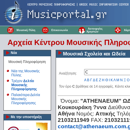
Λειτουργίες
Μουσική Πύλη
Επικοινωνία
Χάρτ
Χρηστών
Αρχεία Κέντρου Μουσικής Πληρ
Νέα
Μουσικά Σχολεία και Ωδεία
Μουσική Πληροφόρηση
Νέα της Μουσικής
Αναζήτηση:
Πύλης
Α
Β
Γ
Δ
Ε
Ζ
Η
Θ
Ι
Κ
Λ
Μ
Ν
Ξ
Ο
Τρέχον
Δελτίο
Μουσικής
Τον όρο
C
βρέθηκε σε 14 εγγραφές. Κάντε κλι
Πληροφόρησης
Παλαιότερα Δελτία
Μουσικής
Όνομα:
"ATHENAEUM" Ω
Πληροφόρησης
Κουκουράκη ?ννα
Διεύθυν
Αθήνα
Νομός:
Αττικής
Τηλέ
Με την υποστήριξη
2103211949
FAX:
21032111
contact@athenaeum.com.