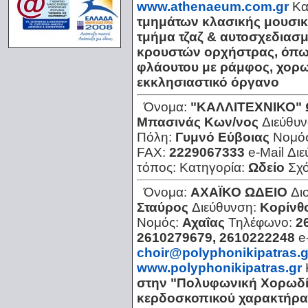
www.athenaeum.com.gr
Κα
τμημάτων κλασικής μουσική
τμήμα τζαζ & αυτοσχεδιασμ
κρουστών ορχήστρας, όπως
φλάουτου με ράμφος, χορω
εκκλησιαστικό όργανο
Όνομα:
"ΚΑΛΛΙΤΕΧΝΙΚΟ"
Μπασινάς Κων/νος
Διεύθυ
Πόλη:
Γυμνό Εύβοιας
Νομό
FAX:
2229067333
e-Mail Δι
τόπος:
Κατηγορία:
Ωδείο
Σχό
Όνομα:
ΑΧΑΪΚΟ ΩΔΕΙΟ
Δι
Σταύρος
Διεύθυνση:
Κορίνθ
Νομός:
Αχαΐας
Τηλέφωνο:
2
2610279679, 2610222248
e
choir@polyphonikipatras.g
www.polyphonikipatras.gr
στην "Πολυφωνική Χορωδί
κερδοσκοπικού χαρακτήρα.