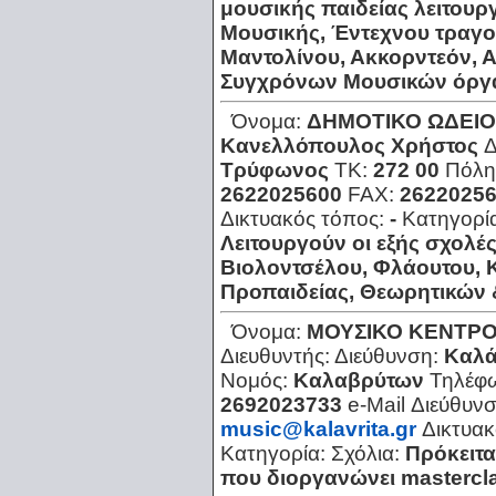
μουσικής παιδείας λειτουργ
Μουσικής, Έντεχνου τραγο
Μαντολίνου, Ακκορντεόν, 
Συγχρόνων Μουσικών όργ
Όνομα:
ΔΗΜΟΤΙΚΟ ΩΔΕΙΟ
Κανελλόπουλος Χρήστος
Δ
Τρύφωνος
ΤΚ:
272 00
Πόλη
2622025600
FAX:
2622025
Δικτυακός τόπος:
-
Κατηγορί
Λειτουργούν οι εξής σχολές
Βιολοντσέλου, Φλάουτου, 
Προπαιδείας, Θεωρητικών
Όνομα:
ΜΟΥΣΙΚΟ ΚΕΝΤΡ
Διευθυντής:
Διεύθυνση:
Καλά
Νομός:
Καλαβρύτων
Τηλέφ
2692023733
e-Mail Διεύθυν
music@kalavrita.gr
Δικτυακ
Κατηγορία:
Σχόλια:
Πρόκειτα
που διοργανώνει mastercla