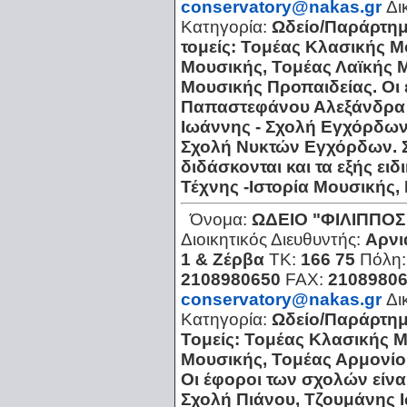
conservatory@nakas.gr
Δι
Κατηγορία:
Ωδείο/Παράρτη
τομείς: Τομέας Κλασικής 
Μουσικής, Τομέας Λαϊκής 
Μουσικής Προπαιδείας. Οι 
Παπαστεφάνου Αλεξάνδρα 
Ιωάννης - Σχολή Εγχόρδω
Σχολή Νυκτών Εγχόρδων. 
διδάσκονται και τα εξής ει
Τέχνης -Ιστορία Μουσικής,
Όνομα:
ΩΔΕΙΟ "ΦΙΛΙΠΠΟ
Διοικητικός Διευθυντής:
Αρνι
1 & Ζέρβα
ΤΚ:
166 75
Πόλη
2108980650
FAX:
2108980
conservatory@nakas.gr
Δι
Κατηγορία:
Ωδείο/Παράρτη
Τομείς: Τομέας Κλασικής 
Μουσικής, Τομέας Αρμονίο
Οι έφοροι των σχολών είν
Σχολή Πιάνου, Τζουμάνης 