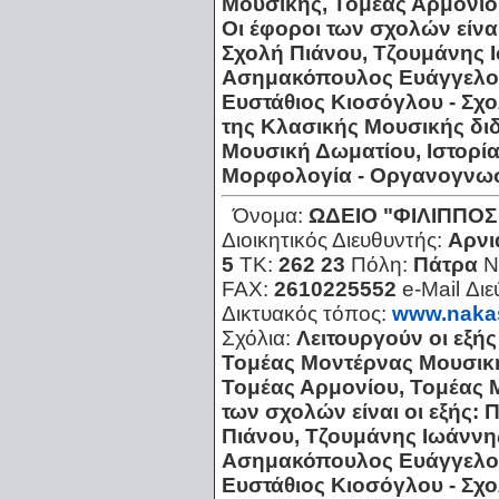
Μουσικής, Τομέας Αρμονίο
Οι έφοροι των σχολών είν
Σχολή Πιάνου, Τζουμάνης 
Ασημακόπουλος Ευάγγελος
Ευστάθιος Κιοσόγλου - Σχ
της Κλασικής Μουσικής διδ
Μουσική Δωματίου, Ιστορία
Μορφολογία - Οργανογνωσ
Όνομα:
ΩΔΕΙΟ "ΦΙΛΙΠΠΟ
Διοικητικός Διευθυντής:
Αρνι
5
ΤΚ:
262 23
Πόλη:
Πάτρα
Ν
FAX:
2610225552
e-Mail Δι
Δικτυακός τόπος:
www.naka
Σχόλια:
Λειτουργούν οι εξή
Τομέας Μοντέρνας Μουσική
Τομέας Αρμονίου, Τομέας 
των σχολών είναι οι εξής:
Πιάνου, Τζουμάνης Ιωάννη
Ασημακόπουλος Ευάγγελος
Ευστάθιος Κιοσόγλου - Σχ