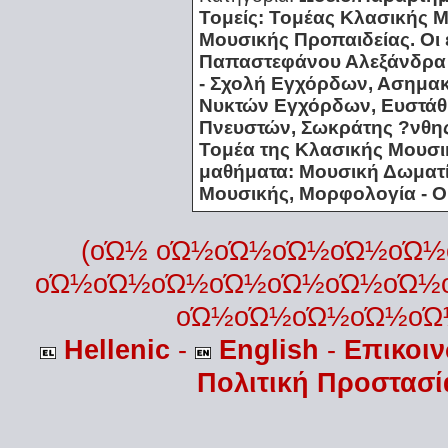
Τομείς: Τομέας Κλασικής 
Μουσικής Προπαιδείας. Οι 
Παπαστεφάνου Αλεξάνδρα 
- Σχολή Εγχόρδων, Ασημα
Νυκτών Εγχόρδων, Ευστάθι
Πνευστών, Σωκράτης ?νθης
Τομέα της Κλασικής Μουσικ
μαθήματα: Μουσική Δωματίο
Μουσικής, Μορφολογία - 
(οΏ½ οΏ½οΏ½οΏ½οΏ½οΏ
οΏ½οΏ½οΏ½οΏ½οΏ½οΏ½οΏ½
οΏ½οΏ½οΏ½οΏ½οΏ
Hellenic
-
English
-
Επικοι
Πολιτική Προστασ