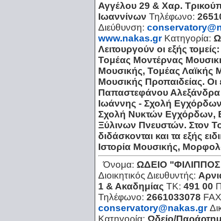
Αγγέλου 29 & Χαρ. Τρικού
Ιωαννίνων
Τηλέφωνο:
2651
Διεύθυνση:
conservatory@n
www.nakas.gr
Κατηγορία:
Ω
Λειτουργούν οι εξής τομεί
Τομέας Μοντέρνας Μουσικ
Μουσικής, Τομέας Λαϊκής 
Μουσικής Προπαιδείας. Οι 
Παπαστεφάνου Αλεξάνδρα 
Ιωάννης - Σχολή Εγχόρδω
Σχολή Νυκτών Εγχόρδων, Ε
Ξύλινων Πνευστών. Στον Τ
διδάσκονται και τα εξής ει
Ιστορία Μουσικής, Μορφολ
Όνομα:
ΩΔΕΙΟ "ΦΙΛΙΠΠΟ
Διοικητικός Διευθυντής:
Αρνι
1 & Ακαδημίας
ΤΚ:
491 00
Τηλέφωνο:
2661033078
FAX
conservatory@nakas.gr
Δι
Κατηγορία:
Ωδείο/Παράρτη