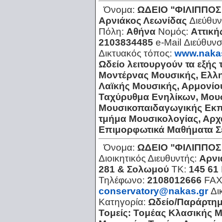
Όνομα:
ΩΔΕΙΟ "ΦΙΛΙΠΠΟΣ
Αρνιάκος Λεωνίδας
Διεύθυ
Πόλη:
Αθήνα
Νομός:
Αττική
2103834485
e-Mail Διεύθυν
Δικτυακός τόπος:
www.naka
Ωδείο λειτουργούν τα εξής
Μοντέρνας Μουσικής, Ελλ
Λαϊκής Μουσικής, Αρμονίο
Ταχύρυθμα Ενηλίκων, Μουσ
Μουσικοπαιδαγωγικής Εκπ
τμήμα Μουσικολογίας, Αρχ
Επιμορφωτικά Μαθήματα Σ
Όνομα:
ΩΔΕΙΟ "ΦΙΛΙΠΠΟΣ
Διοικητικός Διευθυντής:
Αρνι
281 & Σολωμού
ΤΚ:
145 61
Τηλέφωνο:
2108012666
FAX
conservatory@nakas.gr
Δι
Κατηγορία:
Ωδείο/Παράρτη
Τομείς: Τομέας Κλασικής 