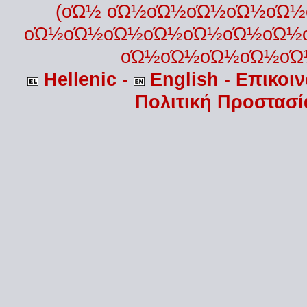
(οΏ½ οΏ½οΏ½οΏ½οΏ½οΏ
οΏ½οΏ½οΏ½οΏ½οΏ½οΏ½οΏ½
οΏ½οΏ½οΏ½οΏ½οΏ
Hellenic
-
English
-
Επικοι
Πολιτική Προστασ