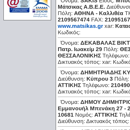
Όνομα:
SAKIS
Είδος:
Μπου
Μάτσικας Α.Β.Ε.Ε.
Διεύθυνσ
Πόλη:
ΑΘΗΝΑ - Καλλιθέα
Τ
2109567474
FAX:
2109516
www.matsikas.gr
xar:
Κατασ
Κωδικός:
Όνομα:
ΔΕΚΑΒΑΛΑΣ ΒΙΚ
Πατρ. Ιωακείμ 29
Πόλη:
ΘΕ
ΘΕΣΣΑΛΟΝΙΚΗΣ
Τηλέφωνο
Δικτυακός τόπος:
xar:
Κωδικ
Όνομα:
ΔΗΜΗΤΡΙΑΔΗΣ ΚΥ
Διεύθυνση:
Κύπρου 3
Πόλη
ΑΤΤΙΚΗΣ
Τηλέφωνο:
210490
Δικτυακός τόπος:
xar:
Κωδικ
Όνομα:
ΔΗΜΟΥ ΔΗΜΗΤΡΙ
Εμμανουήλ Μπενάκη 27 - 
10681
Νομός:
ΑΤΤΙΚΗΣ
Τηλ
Διεύθυνση:
Δικτυακός τόπος