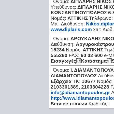
Όνομα:
ΔΙΠΛΑΡΗΣ ΝΙΚΟΣ
Υπεύθυνος:
ΔΙΠΛΑΡΗΣ ΝΙΚ
ΚΩΝΣΑΝΤΙΝΟΥΠΩΛΕΟΣ 6-
Νομός:
ΑΤΤΙΚΗΣ
Τηλέφωνο:
Mail Διεύθυνση:
Nikos.dipla
www.diplaris.com
xar:
Κωδι
Όνομα:
ΔΡΟΥΚΑΛΗΣ ΝΙΚ
Διεύθυνση:
Αργυροκάστρου
15234
Νομός:
ΑΤΤΙΚΗΣ
Τηλ
555260
FAX:
60 02 600
e-Ma
Εισαγωγές Κατάστημα S
Όνομα:
Ι. ΔΙΑΜΑΝΤΟΠΟΥΛ
ΔΙΑΜΑΝΤΟΠΟΥΛΟΣ
Διεύθυ
Εξάρχεια
ΤΚ:
10677
Νομός:
2103301389, 2103304228
F
info@idiamantopoulos.gr
Δ
http://www.idiamantopoulos
Service πιάνων
Κωδικός: