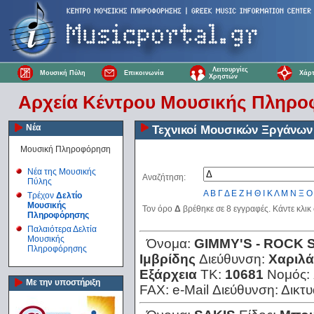
Λειτουργίες
Μουσική Πύλη
Επικοινωνία
Χάρτ
Χρηστών
Αρχεία Κέντρου Μουσικής Πληρ
Νέα
Τεχνικοί Μουσικών Ξργάνων
Μουσική Πληροφόρηση
Νέα της Μουσικής
Αναζήτηση:
Πύλης
Α
Β
Γ
Δ
Ε
Ζ
Η
Θ
Ι
Κ
Λ
Μ
Ν
Ξ
Ο
Τρέχον
Δελτίο
Μουσικής
Τον όρο
Δ
βρέθηκε σε 8 εγγραφές. Κάντε κλικ
Πληροφόρησης
Παλαιότερα Δελτία
Μουσικής
Όνομα:
GΙΜΜΥ'S - RΟCΚ 
Πληροφόρησης
Ιμβρίδης
Διεύθυνση:
Χαριλά
Εξάρχεια
ΤΚ:
10681
Νομός:
Με την υποστήριξη
FAX:
e-Mail Διεύθυνση:
Δικτ