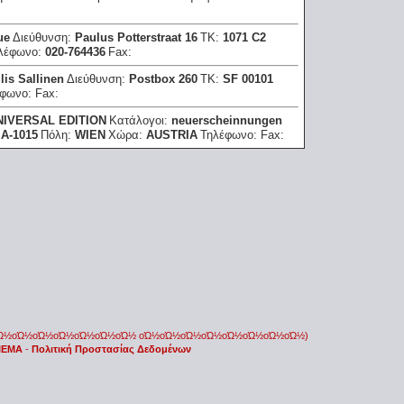
ue
Διεύθυνση:
Paulus Potterstraat 16
ΤΚ:
1071 C2
λέφωνο:
020-764436
Fax:
lis Sallinen
Διεύθυνση:
Postbox 260
ΤΚ:
SF 00101
έφωνο:
Fax:
NIVERSAL EDITION
Κατάλογοι:
neuerscheinnungen
:
A-1015
Πόλη:
WIEN
Χώρα:
AUSTRIA
Τηλέφωνο:
Fax:
οΏ½οΏ½οΏ½οΏ½οΏ½οΏ½οΏ½ οΏ½οΏ½οΏ½οΏ½οΏ½οΏ½οΏ½οΏ½)
 IEMA
-
Πολιτική Προστασίας Δεδομένων