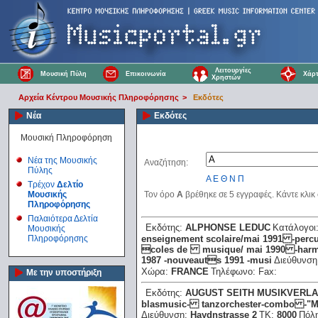
Λειτουργίες
Μουσική Πύλη
Επικοινωνία
Χάρτ
Χρηστών
Αρχεία Κέντρου Μουσικής Πληροφόρησης
>
Εκδότες
Νέα
Εκδότες
Μουσική Πληροφόρηση
Νέα της Μουσικής
Αναζήτηση:
Πύλης
Α
Ε
Θ
Ν
Π
Τρέχον
Δελτίο
Μουσικής
Τον όρο
A
βρέθηκε σε 5 εγγραφές. Κάντε κλικ
Πληροφόρησης
Παλαιότερα Δελτία
Εκδότης:
ALPHONSE LEDUC
Κατάλογοι
Μουσικής
Πληροφόρησης
enseignement scolaire/mai 1991 -percu
coles de musique/ mai 1990 -harmoni
1987 -nouveauts 1991 -musi
Διεύθυνσ
Χώρα:
FRANCE
Τηλέφωνο:
Fax:
Με την υποστήριξη
Εκδότης:
AUGUST SEITH MUSIKVERL
blasmusic- tanzorchester-combo -"M
Διεύθυνση:
Haydnstrasse 2
ΤΚ:
8000
Πόλ