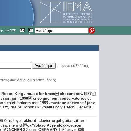
ης του SITE
μόνο σε Εκδότης
 στους συνδέσμους για λεπτομέρειες
:
Robert King / music for brass -choeurs/nov.1987 -
ssion/juin 1990 -enseignement conservatoires et
es et fanfares mai 1983 -musique ancienne / janv.
η:
175, rue St.Honor
ΤΚ:
75040
Πόλη:
PARIS Cedex 01
AG
Κατάλογοι:
akkord- clavier-orgel-guitar-zither-
usic mein Glck"?Slavo Avsenik,akkordeon
η:
M?NCHEN 2
Χώρα:
GERMANY
Τηλέφωνο:
089 -