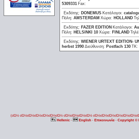
5309331
Fax:
Εκδότης:
DONEMUS
Κατάλογοι:
catalog
Πόλη:
AMSTERDAM
Χώρα:
HOLLAND
Τη
Εκδότης:
FAZER EDITION
Κατάλογοι:
Au
Πόλη:
HELSINKI 10
Χώρα:
FINLAND
Τηλ
Εκδότης:
WIENER URTEXT EDITION- U
herbst 1990
Διεύθυνση:
Postfach 130
ΤΚ
(οΏ½ οΏ½οΏ½οΏ½οΏ½οΏ½οΏ½ οΏ½οΏ½οΏ½οΏ½ οΏ½οΏ½οΏ½οΏ½οΏ½οΏ½
Hellenic
-
English
-
Επικοινωνία
-
Copyright ©