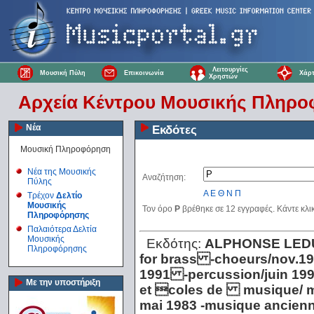
Λειτουργίες
Μουσική Πύλη
Επικοινωνία
Χάρτ
Χρηστών
Αρχεία Κέντρου Μουσικής Πληρ
Νέα
Εκδότες
Μουσική Πληροφόρηση
Νέα της Μουσικής
Αναζήτηση:
Πύλης
Α
Ε
Θ
Ν
Π
Τρέχον
Δελτίο
Μουσικής
Τον όρο
P
βρέθηκε σε 12 εγγραφές. Κάντε κλι
Πληροφόρησης
Παλαιότερα Δελτία
Μουσικής
Εκδότης:
ALPHONSE LED
Πληροφόρησης
for brass -choeurs/nov.1
1991 -percussion/juin 19
Με την υποστήριξη
et coles de musique/ ma
mai 1983 -musique ancienn