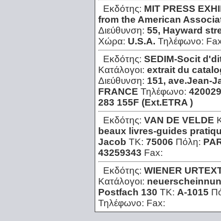
Εκδότης:
MIT PRESS EXHI
from the American Associat
Διεύθυνση:
55, Hayward str
Χώρα:
U.S.A.
Τηλέφωνο:
Fa
Εκδότης:
SEDIM-Socit d'd
Κατάλογοι:
extrait du catalo
Διεύθυνση:
151, ave.Jean-Ja
FRANCE
Τηλέφωνο:
420029
283 155F (Ext.ETRA )
Εκδότης:
VAN DE VELDE
beaux livres-guides pratiq
Jacob
ΤΚ:
75006
Πόλη:
PAR
43259343
Fax:
Εκδότης:
WIENER URTEXT
Κατάλογοι:
neuerscheinnun
Postfach 130
ΤΚ:
A-1015
Π
Τηλέφωνο:
Fax: