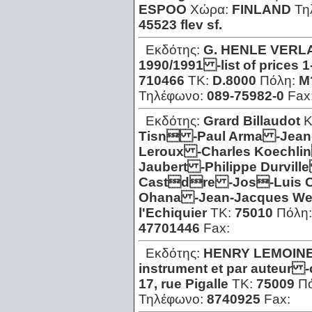
ESPOO
Χώρα:
FINLAND
Τη
45523 flev sf.
Εκδότης:
G. HENLE VERL
1990/1991 -list of prices 
710466
ΤΚ:
D.8000
Πόλη:
M
Τηλέφωνο:
089-75982-0
Fax
Εκδότης:
Grard Billaudot
Κ
Tisn -Paul Arma -Jean-
Leroux -Charles Koechli
Jaubert -Philippe Durvil
Castdre -Jos-Luis 
Ohana -Jean-Jacques We
l'Echiquier
ΤΚ:
75010
Πόλη
47701446
Fax:
Εκδότης:
HENRY LEMOIN
instrument et par auteur 
17, rue Pigalle
ΤΚ:
75009
Π
Τηλέφωνο:
8740925
Fax: