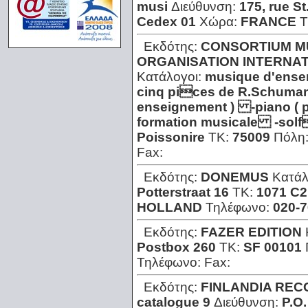
musi
Διεύθυνση:
175, rue St
Cedex 01
Χώρα:
FRANCE
Τ
Εκδότης:
CONSORTIUM MU
ORGANISATION INTERNAT
Κατάλογοι:
musique d'ense
cinq pices de R.Schuman
enseignement ) -piano ( 
formation musicale -sol
Poissonire
ΤΚ:
75009
Πόλη
Fax:
Εκδότης:
DONEMUS
Κατάλ
Potterstraat 16
ΤΚ:
1071 C2
HOLLAND
Τηλέφωνο:
020-
Εκδότης:
FAZER EDITION
Postbox 260
ΤΚ:
SF 00101
Τηλέφωνο:
Fax:
Εκδότης:
FINLANDIA RE
catalogue 9
Διεύθυνση:
P.O