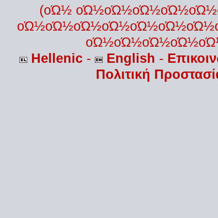
(οΏ½ οΏ½οΏ½οΏ½οΏ½οΏ
οΏ½οΏ½οΏ½οΏ½οΏ½οΏ½οΏ½
οΏ½οΏ½οΏ½οΏ½οΏ
Hellenic
-
English
-
Επικοι
Πολιτική Προστασ