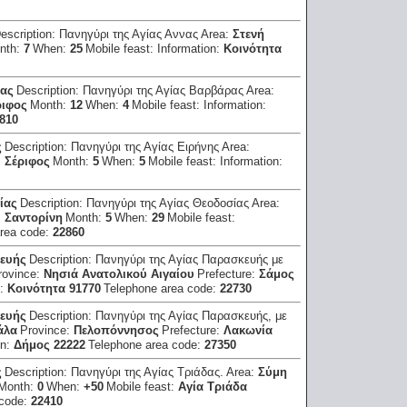
escription:
Πανηγύρι της Αγίας Αννας
Area:
Στενή
nth:
7
When:
25
Mobile feast:
Information:
Κοινότητα
ρας
Description:
Πανηγύρι της Αγίας Βαρβάρας
Area:
ριφος
Month:
12
When:
4
Mobile feast:
Information:
810
ς
Description:
Πανηγύρι της Αγίας Ειρήνης
Area:
:
Σέριφος
Month:
5
When:
5
Mobile feast:
Information:
ίας
Description:
Πανηγύρι της Αγίας Θεοδοσίας
Area:
:
Σαντορίνη
Month:
5
When:
29
Mobile feast:
area code:
22860
κευής
Description:
Πανηγύρι της Αγίας Παρασκευής με
rovince:
Νησιά Ανατολικού Αιγαίου
Prefecture:
Σάμος
n:
Κοινότητα 91770
Telephone area code:
22730
κευής
Description:
Πανηγύρι της Αγίας Παρασκευής, με
άλα
Province:
Πελοπόννησος
Prefecture:
Λακωνία
on:
Δήμος 22222
Telephone area code:
27350
ς
Description:
Πανηγύρι της Αγίας Τριάδας.
Area:
Σύμη
Month:
0
When:
+50
Mobile feast:
Αγία Τριάδα
 code:
22410