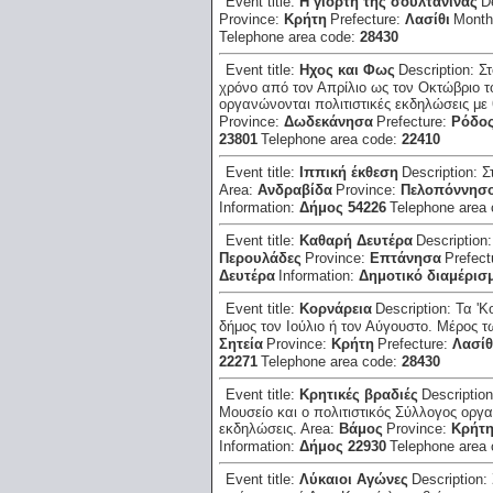
Event title:
Η γιορτή της σουλτανίνας
D
Province:
Κρήτη
Prefecture:
Λασίθι
Mont
Telephone area code:
28430
Event title:
Ηχος και Φως
Description:
Στ
χρόνο από τον Απρίλιο ως τον Οκτώβριο το
οργανώνονται πολιτιστικές εκδηλώσεις με 
Province:
Δωδεκάνησα
Prefecture:
Ρόδο
23801
Telephone area code:
22410
Event title:
Ιππική έκθεση
Description:
Σ
Area:
Ανδραβίδα
Province:
Πελοπόννησ
Information:
Δήμος 54226
Telephone area
Event title:
Καθαρή Δευτέρα
Description
Περουλάδες
Province:
Επτάνησα
Prefect
Δευτέρα
Information:
Δημοτικό διαμέρισ
Event title:
Κορνάρεια
Description:
Τα 'Κ
δήμος τον Ιούλιο ή τον Αύγουστο. Μέρος 
Σητεία
Province:
Κρήτη
Prefecture:
Λασίθ
22271
Telephone area code:
28430
Event title:
Κρητικές βραδιές
Descriptio
Μουσείο και ο πολιτιστικός Σύλλογος οργ
εκδηλώσεις.
Area:
Βάμος
Province:
Κρήτ
Information:
Δήμος 22930
Telephone area
Event title:
Λύκαιοι Αγώνες
Description: