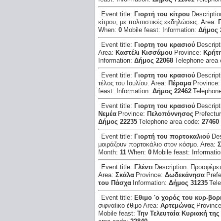
Event title:
Γιορτή του κίτρου
Descripti
κίτρου, με πολιτιστικές εκδηλώσεις.
Area:
When:
0
Mobile feast:
Information:
Δήμος 
Event title:
Γιορτη του κρασιού
Descript
Area:
Καστέλι Κισσάμου
Province:
Κρήτ
Information:
Δήμος 22068
Telephone area
Event title:
Γιορτη του κρασιού
Descript
τέλος του Ιουλίου.
Area:
Πέραμα
Province
feast:
Information:
Δήμος 22462
Telephon
Event title:
Γιορτη του κρασιού
Descript
Νεμέα
Province:
Πελοπόννησος
Prefectu
Δήμος 22235
Telephone area code:
27460
Event title:
Γιορτή του πορτοκαλιού
Des
μοιράζουν πορτοκάλιο στον κόσμο.
Area:
Month:
11
When:
0
Mobile feast:
Informati
Event title:
Γλέντι
Description:
Προσφέρετ
Area:
Σκάλα
Province:
Δωδεκάνησα
Pref
του Πάσχα
Information:
Δήμος 31235
Tel
Event title:
Εθιμο 'ο χορός του κυρ-βορι
σιφναίικο έθιμο
Area:
Αρτεμώνας
Provinc
Mobile feast:
Την Τελευταία Κυριακή τη