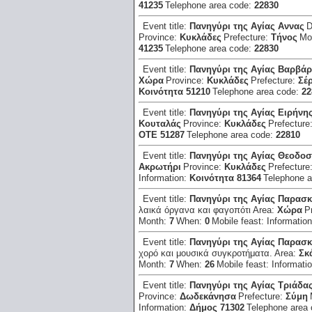
41235
Telephone area code:
22830
Event title:
Πανηγύρι της Αγίας Αννας
D
Province:
Κυκλάδες
Prefecture:
Τήνος
Mo
41235
Telephone area code:
22830
Event title:
Πανηγύρι της Αγίας Βαρβά
Χώρα
Province:
Κυκλάδες
Prefecture:
Σέ
Κοινότητα 51210
Telephone area code:
22
Event title:
Πανηγύρι της Αγίας Ειρήνη
Κουταλάς
Province:
Κυκλάδες
Prefecture
ΟΤΕ 51287
Telephone area code:
22810
Event title:
Πανηγύρι της Αγίας Θεοδοσ
Ακρωτήρι
Province:
Κυκλάδες
Prefecture
Information:
Κοινότητα 81364
Telephone 
Event title:
Πανηγύρι της Αγίας Παρασ
λαικά όργανα και φαγοπότι
Area:
Χώρα
P
Month:
7
When:
0
Mobile feast:
Informatio
Event title:
Πανηγύρι της Αγίας Παρασ
χορό και μουσικά συγκροτήματα.
Area:
Σκ
Month:
7
When:
26
Mobile feast:
Informati
Event title:
Πανηγύρι της Αγίας Τριάδα
Province:
Δωδεκάνησα
Prefecture:
Σύμη
Information:
Δήμος 71302
Telephone area