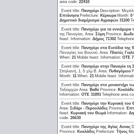
area code:
22410
Event title:
Πανηγύρι
Description:
Μεγάλο
Επτάνησα
Prefecture:
Κέρκυρα
Month:
0
Δημοτικό διαμέρισμα Αγραφών 31100
T
Event title:
Πανηγύρι για τα εννιάμερα 
της Παναγίας.
Area:
Σύμη
Province:
Δωδε
feast:
Information:
Δήμος 71302
Telephon
Event title:
Πανηγύρι στα Εισόδια της 
Παναγίας του Βουνού.
Area:
Πλατύς Γιαλ
When:
21
Mobile feast:
Information:
ΟΤΕ 7
Event title:
Πανηγύρι στην Παναγία τη 
Σπηλιανή, 1, 5 χλμ Β.
Area:
Πυθαγόρειο
P
Month:
11
When:
21
Mobile feast:
Informat
Event title:
Πανηγύρι στο μοναστήρι τ
Ταξιαρχών
Area:
Βαθύ
Province:
Κυκλάδε
Information:
ΟΤΕ 31891
Telephone area c
Event title:
Πανηγύρι την Κυριακή του
Area:
Σιδάρι - Περουλάδες
Province:
Επτ
feast:
Κυριακή του Θωμά
Information:
Δη
code:
26630
Event title:
Πανηγύρι της Αγίας Αννας
D
Province:
Κυκλάδες
Prefecture:
Τήνος
Mo