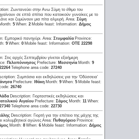
ption:
Ζωντανεύει στην Ανω Σύμη το έθιμο του
γαίνουν σε επτά σπίτια που κατοικούν γυναίκες με το
λάνε και ζυμώνουν μια πίτα αλμυρή.
Area:
Σύμη
Month:
5
When:
2
Mobile feast:
Information:
Δήμος
on:
Εμπορικό πανηγύρι.
Area:
Στυμφαλία
Province:
th:
9
When:
0
Mobile feast:
Information:
ΟΤΕ 22298
on:
Στις αρχές Σεπτεμβρίου γίνεται εξαήμερη
nce:
Πελοπόννησος
Prefecture:
Μεσσηνία
Month:
9
22264
Telephone area code:
27240
scription:
Συμπόσια και εκδηλώσεις για την 'Οδύσσεια'
άνησα
Prefecture:
Ιθάκη
Month:
9
When:
5
Mobile feast:
 code:
26740
λλάδα
Description:
Γιορταστικές εκδηλώσεις και
ατολικού Αιγαίου
Prefecture:
Σάμος
Month:
11
When:
27340
Telephone area code:
22730
κάλης
Description:
Γιορτή για την επέτειο της μάχης της
αι κολυμβητικοί αγώνες
Area:
Πυθαγόρειο
Province:
άμος
Month:
8
When:
6
Mobile feast:
Information:
Δήμος