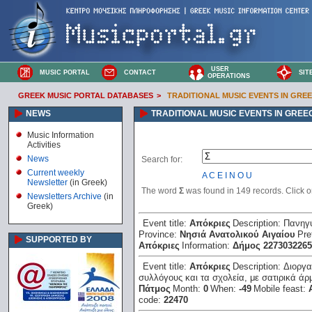
USER
MUSIC PORTAL
CONTACT
SIT
OPERATIONS
GREEK MUSIC PORTAL DATABASES
>
TRADITIONAL MUSIC EVENTS IN GRE
NEWS
TRADITIONAL MUSIC EVENTS IN GREE
Music Information
Activities
News
Search for:
Current weekly
A
C
E
I
N
O
U
Newsletter
(in Greek)
The word
Σ
was found in 149 records. Click on 
Newsletters Archive
(in
Greek)
Event title:
Απόκριες
Description:
Πανηγύ
Province:
Νησιά Ανατολικού Αιγαίου
Pre
SUPPORTED BY
Απόκριες
Information:
Δήμος 2273032265
Event title:
Απόκριες
Description:
Διοργα
συλλόγους και τα σχολεία, με σατιρικά άρ
Πάτμος
Month:
0
When:
-49
Mobile feast:
code:
22470