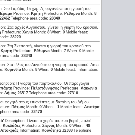
on:
Στο Γαράδο, 15 χλμ. Α, οργανώνεται η γιορτή του
Πέραμα
Province:
Κρήτη
Prefecture:
Ρέθυμνο
Month:
8
22462
Telephone area code:
28340
ion:
Στις αρχές Αυγούστου, γίνεται η γιορτή του κρασιού.
η
Prefecture:
Χανιά
Month:
8
When:
0
Mobile feast:
 code:
28220
ion:
Στη Σκεπαστή, γίνεται η γιορτή του κρασιού στο
:
Κρήτη
Prefecture:
Ρέθυμνο
Month:
7
When:
0
Mobile
e area code:
28340
ion:
Στο τέλος του Αυγούστου η γιορτή του κρασιού.
Area:
re:
Κορινθία
Month:
8
When:
0
Mobile feast:
Information:
cription:
Η γιορτή του πορτοκαλιού. Οι παραγωγοί
Σπάρτη
Province:
Πελοπόννησος
Prefecture:
Λακωνία
on:
Δήμος 26517
Telephone area code:
27310
αι φαγητό στους επισκέπτες με δαπάνη του Δήμου.
ecture:
Πάτμος
Month:
0
When:
+1
Mobile feast:
Δευτέρα
ephone area code:
22470
ά'
Description:
Γίνεται ο χορός του κυρ-βοριά, παλιό
e:
Κυκλάδες
Prefecture:
Σίφνος
Month:
0
When:
-49
ς Αποκριάς
Information:
Κοινότητα 32388
Telephone