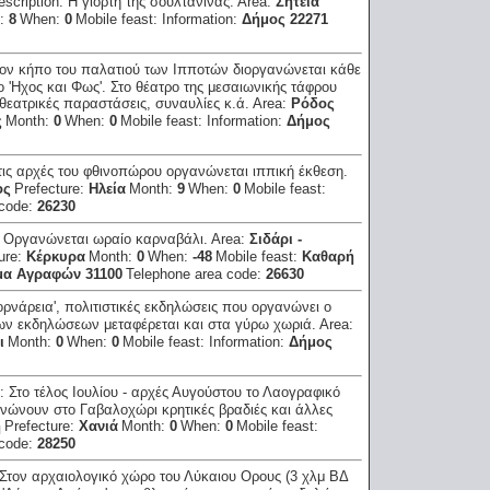
escription:
Η γιορτή της σουλτανίνας.
Area:
Σητεία
h:
8
When:
0
Mobile feast:
Information:
Δήμος 22271
ον κήπο του παλατιού των Ιπποτών διοργανώνεται κάθε
 'Ηχος και Φως'. Στο θέατρο της μεσαιωνικής τάφρου
θεατρικές παραστάσεις, συναυλίες κ.ά.
Area:
Ρόδος
ς
Month:
0
When:
0
Mobile feast:
Information:
Δήμος
τις αρχές του φθινοπώρου οργανώνεται ιππική έκθεση.
ος
Prefecture:
Ηλεία
Month:
9
When:
0
Mobile feast:
 code:
26230
:
Οργανώνεται ωραίο καρναβάλι.
Area:
Σιδάρι -
ure:
Κέρκυρα
Month:
0
When:
-48
Mobile feast:
Καθαρή
μα Αγραφών 31100
Telephone area code:
26630
ορνάρεια', πολιτιστικές εκδηλώσεις που οργανώνει ο
των εκδηλώσεων μεταφέρεται και στα γύρω χωριά.
Area:
ι
Month:
0
When:
0
Mobile feast:
Information:
Δήμος
n:
Στο τέλος Ιουλίου - αρχές Αυγούστου το Λαογραφικό
ανώνουν στο Γαβαλοχώρι κρητικές βραδιές και άλλες
η
Prefecture:
Χανιά
Month:
0
When:
0
Mobile feast:
 code:
28250
Στον αρχαιολογικό χώρο του Λύκαιου Ορους (3 χλμ ΒΔ