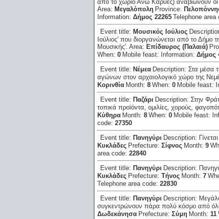
από το χωριό Ανω Καρυές) αναβιώνουν οι '
Area:
Μεγαλόπολη
Province:
Πελοπόννη
Information:
Δήμος 22265
Telephone area
Event title:
Μουσικός Ιούλιος
Descriptio
Ιούλιος' που διοργανώνεται από το Δήμο τ
Μουσικής'.
Area:
Επίδαυρος (Παλαιά)
Pro
When:
0
Mobile feast:
Information:
Δήμος 
Event title:
Νέμεα
Description:
Στα μέσα 
αγώνων στον αρχαιολογικό χώρο της Νεμ
Κορινθία
Month:
8
When:
0
Mobile feast:
I
Event title:
Παζάρι
Description:
Στην Φράτ
τοπικά προϊόντα, ομιλίες, χορούς, φαγοπότ
Κύθηρα
Month:
8
When:
0
Mobile feast:
In
code:
27350
Event title:
Πανηγύρι
Description:
Γίνετα
Κυκλάδες
Prefecture:
Σίφνος
Month:
9
Wh
area code:
22840
Event title:
Πανηγύρι
Description:
Πανηγύ
Κυκλάδες
Prefecture:
Τήνος
Month:
7
Wh
Telephone area code:
22830
Event title:
Πανηγύρι
Description:
Μεγάλο
συγκεντρώνουν πάρα πολύ κόσμο από όλ
Δωδεκάνησα
Prefecture:
Σύμη
Month:
11