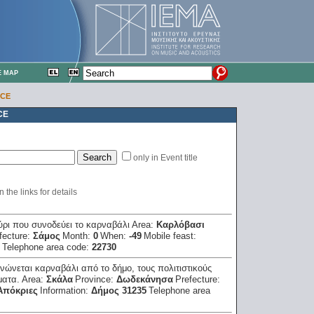
E MAP
ECE
CE
only in Event title
the links for details
ρι που συνοδεύει το καρναβάλι
Area:
Καρλόβασι
fecture:
Σάμος
Month:
0
When:
-49
Mobile feast:
Telephone area code:
22730
νώνεται καρναβάλι από το δήμο, τους πολιτιστικούς
ματα.
Area:
Σκάλα
Province:
Δωδεκάνησα
Prefecture:
Απόκριες
Information:
Δήμος 31235
Telephone area