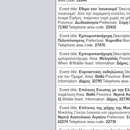
area code:
22840
Event title:
Εθιμο του 'κουκουμά'
Descri
'κουκουμά'. Από την παραμονή κοπέλες πη
όνομα Ειρήνη, παίρνουν νερό χωρίς να μι
Province:
Δωδεκάνησα
Prefecture:
Σύμη
71302
Telephone area code:
22410
Event title:
Εμποροπανήγυρη
Descripti
Πελοπόννησος
Prefecture:
Κορινθία
Mon
Telephone area code:
27470
Event title:
Εμποροπανήγυρη
Descripti
εμποροπανήγυρη.
Area:
Μελιγαλάς
Provi
When:
0
Mobile feast:
Information:
Δήμος 
Event title:
Εορταστικές εκδηλώσεις
De
και τον 'Ομηρο'.
Area:
Βαθύ
Province:
Επτ
Information:
Δήμος 32795
Telephone area
Event title:
Επέτειος Ενωσης με την Ε
παρέλαση
Area:
Βαθύ
Province:
Νησιά Αν
11
Mobile feast:
Information:
Δήμος 22730
Event title:
Επέτειος της μάχης της Μυ
Μυκάλης.Γίνεται λιτανεία και οργανώνοντ
Νησιά Ανατολικού Αιγαίου
Prefecture:
Σ
62274
Telephone area code:
22730