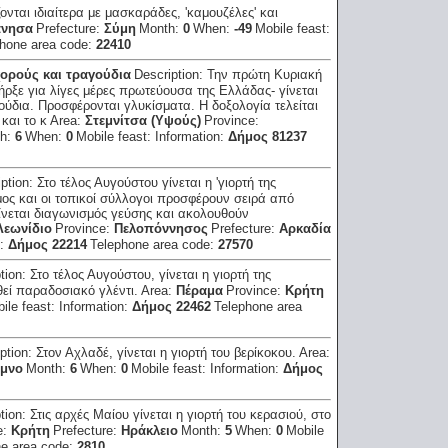
ζονται ιδιαίτερα με μασκαράδες, 'καμουζέλες' και
άνησα
Prefecture:
Σύμη
Month:
0
When:
-49
Mobile feast:
hone area code:
22410
ορούς και τραγούδια
Description:
Την πρώτη Κυριακή
πήρξε για λίγες μέρες πρωτεύουσα της Ελλάδας- γίνεται
ούδια. Προσφέρονται γλυκίσματα. Η δοξολογία τελείται
και το κ
Area:
Στεμνίτσα (Υψούς)
Province:
th:
6
When:
0
Mobile feast:
Information:
Δήμος 81237
iption:
Στο τέλος Αυγούστου γίνεται η 'γιορτή της
ήμος και οι τοπικοί σύλλογοι προσφέρουν σειρά από
ίνεται διαγωνισμός γεύσης και ακολουθούν
Λεωνίδιο
Province:
Πελοπόννησος
Prefecture:
Αρκαδία
n:
Δήμος 22214
Telephone area code:
27570
tion:
Στο τέλος Αυγούστου, γίνεται η γιορτή της
θεί παραδοσιακό γλέντι.
Area:
Πέραμα
Province:
Κρήτη
ile feast:
Information:
Δήμος 22462
Telephone area
ption:
Στον Αχλαδέ, γίνεται η γιορτή του βερίκοκου.
Area:
υμνο
Month:
6
When:
0
Mobile feast:
Information:
Δήμος
tion:
Στις αρχές Μαίου γίνεται η γιορτή του κερασιού, στο
e:
Κρήτη
Prefecture:
Ηράκλειο
Month:
5
When:
0
Mobile
ne area code:
2810