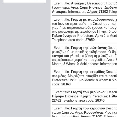
Event title:
Απόκριες
Description:
Γιορτά
ξεφάντωμα.
Area:
Σύμη
Province:
Δωδεκ
Απόκριες
Information:
Δήμος 71302
Telep
Event title:
Γιορτή με παραδοσιακούς χ
του Ιουνίου προς τιμήν της Στεμνίτσας - υ
γιορτή με παραδοσιακούς χορούς και τραγ
στο μοναστήρι της Ζωοδόχου Πηγής, όπου 
Πελοπόννησος
Prefecture:
Αρκαδία
Mon
Telephone area code:
27950
Event title:
Γιορτή της μελιτζάνας
Descr
μελιτζάνας', με ποικίλες εκδηλώσεις. Ο δ
φαγητά και γλυκά με βάση τη μελιτζάνα. Γ
παραδοσιακοί χοροί και τραγούδια.
Area:
Month:
8
When:
0
Mobile feast:
Informatio
Event title:
Γιορτή της σταφίδας
Descrip
σταφίδας. Μοιράζεται σταφίδα και ακολου
Prefecture:
Ρέθυμνο
Month:
8
When:
0
Mob
code:
28340
Event title:
Γιορτή του βερίκοκου
Descri
Πέραμα
Province:
Κρήτη
Prefecture:
Ρέθ
22462
Telephone area code:
28340
Event title:
Γιορτή του κερασιού
Descrip
χωριό Σάρχος.
Area:
Κρουσώνας
Provinc
feast:
Information:
Δήμος 711001
Telepho