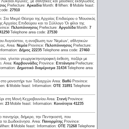
Λύκαιοι Αγώνες', με αθλητικές και μουσικές εκδηλώσεις.
σος
Prefecture:
Αρκαδία
Month:
8
When:
0
Mobile feast:
 code:
27910
n:
Στο Μικρό Θέατρο της Αρχαίας Επιδαύρου ο 'Μουσικός
ης Αρχαίας Επιδαύρου και το Σύλλογο 'Οι φίλοι της
vince:
Πελοπόννησος
Prefecture:
Αργολίδα
Month:
7
41250
Telephone area code:
27530
του Αυγούστου, η αναβίωση των 'Νεμέων', αθλητικών
έας.
Area:
Νεμέα
Province:
Πελοπόννησος
Prefecture:
nformation:
Δήμος 22235
Telephone area code:
27460
σια, γίνεται γεωργοκτηνοτροφική έκθεση, παζάρι με
ι.
Area:
Καρβουνάδες
Province:
Επτάνησα
Prefecture:
formation:
Δημοτικό διαμέρισμα 31434
Telephone area
ι στο μοναστήρι των Ταξιαρχών
Area:
Βαθύ
Province:
en:
6
Mobile feast:
Information:
ΟΤΕ 31891
Telephone
ρι στη Μονή Κεχροβουνίου
Area:
Στενή
Province:
en:
23
Mobile feast:
Information:
Κοινότητα 41235
 πανηγύρι, διήμερο, την Πεντηκοστή, που
α τα Δωδεκάνησα.
Area:
Πανορμίτης
Province:
When:
8
Mobile feast:
Information:
ΟΤΕ 71268
Telephone