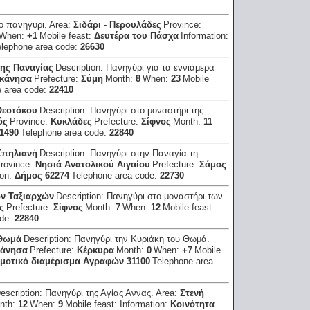
 πανηγύρι.
Area:
Σιδάρι - Περουλάδες
Province:
When:
+1
Mobile feast:
Δευτέρα του Πάσχα
Information:
elephone area code:
26630
της Παναγίας
Description:
Πανηγύρι για τα εννιάμερα
κάνησα
Prefecture:
Σύμη
Month:
8
When:
23
Mobile
e area code:
22410
Θεοτόκου
Description:
Πανηγύρι στο μοναστήρι της
ός
Province:
Κυκλάδες
Prefecture:
Σίφνος
Month:
11
1490
Telephone area code:
22840
Σπηλιανή
Description:
Πανηγύρι στην Παναγία τη
rovince:
Νησιά Ανατολικού Αιγαίου
Prefecture:
Σάμος
ion:
Δήμος 62274
Telephone area code:
22730
ων Ταξιαρχών
Description:
Πανηγύρι στο μοναστήρι των
ς
Prefecture:
Σίφνος
Month:
7
When:
12
Mobile feast:
ode:
22840
 Θωμά
Description:
Πανηγύρι την Κυριάκη του Θωμά.
άνησα
Prefecture:
Κέρκυρα
Month:
0
When:
+7
Mobile
μοτικό διαμέρισμα Αγραφών 31100
Telephone area
escription:
Πανηγύρι της Αγίας Αννας.
Area:
Στενή
nth:
12
When:
9
Mobile feast:
Information:
Κοινότητα