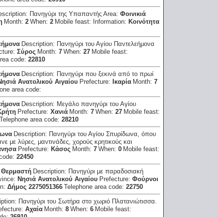
escription:
Πανηγύρι της Υπαπαντής
Area:
Φοινικιά
η
Month:
2
When:
2
Mobile feast:
Information:
Κοινότητα
εήμονα
Description:
Πανηγύρι του Αγίου Παντελεήμονα
cture:
Σύρος
Month:
7
When:
27
Mobile feast:
area code:
22810
εήμονα
Description:
Πανηγύρι που ξεκινά από το πρωί
Νησιά Ανατολικού Αιγαίου
Prefecture:
Ικαρία
Month:
7
one area code:
εήμονα
Description:
Μεγάλο πανηγύρι του Αγίου
Κρήτη
Prefecture:
Χανιά
Month:
7
When:
27
Mobile feast:
Telephone area code:
28210
δωνα
Description:
Πανηγύρι του Αγίου Σπυρίδωνα, όπου
άνε με λύρες, μαντινάδες, χορούς κρητικούς και
άνησα
Prefecture:
Κάσος
Month:
7
When:
0
Mobile feast:
 code:
22450
υ Θερμαστή
Description:
Πανηγύρι με παραδοσιακή
vince:
Νησιά Ανατολικού Αιγαίου
Prefecture:
Φούρνοι
on:
Δήμος 2275051366
Telephone area code:
22750
iption:
Πανηγύρι του Σωτήρα στο χωριό Πλατανιώτισσα.
efecture:
Αχαία
Month:
8
When:
6
Mobile feast:
ode:
26910