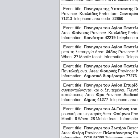
Event title:
Πανηγύρι της Υπαπαντής
D
Province:
Κυκλάδες
Prefecture:
Σαντορίν
71213
Telephone area code:
22860
Event title:
Πανηγύρι του Αγίου Παντελ
Area:
Φοίνικας
Province:
Κυκλάδες
Prefe
Information:
Κοινότητα 42219
Telephone 
Event title:
Πανηγύρι του Αγίου Παντελ
μετά τη λειτουργία
Area:
Φίδος
Province:
When:
27
Mobile feast:
Information:
Teleph
Event title:
Πανηγύρι του Αγίου Παντελ
Παντελεήμονα.
Area:
Φουρνές
Province:
Information:
Δημοτικό διαμέρισμα 77276
Event title:
Πανηγύρι του Αγίου Σπυρί
συγκεντρώνονται και οι ξενιτεμένοι. Γλεντ
κασιώτικους.
Area:
Φρυ
Province:
Δωδεκ
Information:
Δήμος 41277
Telephone area
Event title:
Πανηγύρι του Αϊ-Γιάννη το
μουσική και ψησταριές
Area:
Φούρνοι
Pro
Month:
8
When:
28
Mobile feast:
Informati
Event title:
Πανηγύρι του Σωτήρα
Descr
Area:
Φτέρη
Province:
Πελοπόννησος
Pr
Information:
ΟΤΕ 98208
Telephone area c