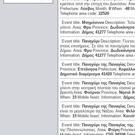
κρατάνε από την εποχή του Διονύσου.
Are
Prefecture:
Λέσβος
Month:
0
When:
-48
Mo
Telephone area code:
22520
Event title:
Μνημόσυνο
Description:
Τελε
γλέντι.
Area:
Φρυ
Province:
Δωδεκάνησα
Information:
Δήμος 41277
Telephone area
Event title:
Πανηγύρι
Description:
Γίνετα
στους επισήμους. Σε όλα τα πανηγύρια του
Δήμου.
Area:
Φρυ
Province:
Δωδεκάνησα
Information:
Δήμος 41277
Telephone area
Event title:
Πανηγύρι της Παναγίας
Desc
Province:
Επτάνησα
Prefecture:
Κεφαλλο
Δημοτικό διαμέρισμα 41420
Telephone a
Event title:
Πανηγύρι της Παναγίας
Desc
γλέντι στην κεντρική πλατεία του νησιού 
βραστή
Area:
Φούρνοι
Province:
Νησιά Α
When:
15
Mobile feast:
Information:
Δήμος
Event title:
Πανηγύρι της Παναγίας
Desc
είναι το μεγαλύτερο της Νάξου.
Area:
Φιλό
When:
15
Mobile feast:
Information:
Κοινό
Event title:
Πανηγύρι της Παναγίας της
της Πλατανιώτισσας.
Area:
Φτέρη
Provinc
Mobile feast:
Information:
ΟΤΕ 98208
Tele