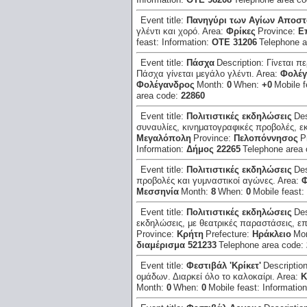
Event title:
Πανηγύρι των Αγίων Αποσ
γλέντι και χορό.
Area:
Φρίκες
Province:
Ε
feast:
Information:
ΟΤΕ 31206
Telephone 
Event title:
Πάσχα
Description:
Γίνεται π
Πάσχα γίνεται μεγάλο γλέντι.
Area:
Φολέγ
Φολέγανδρος
Month:
0
When:
+0
Mobile 
area code:
22860
Event title:
Πολιτιστικές εκδηλώσεις
Des
συναυλίες, κινηματογραφικές προβολές, εκ
Μεγαλόπολη
Province:
Πελοπόννησος
P
Information:
Δήμος 22265
Telephone area
Event title:
Πολιτιστικές εκδηλώσεις
Des
προβολές και γυμναστικοί αγώνες.
Area:
Φ
Μεσσηνία
Month:
8
When:
0
Mobile feast:
Event title:
Πολιτιστικές εκδηλώσεις
Des
εκδηλώσεις, με θεατρικές παραστάσεις, επ
Province:
Κρήτη
Prefecture:
Ηράκλειο
Mo
διαμέρισμα 521233
Telephone area code:
Event title:
Φεστιβάλ 'Κρίκετ'
Descriptio
ομάδων. Διαρκεί όλο το καλοκαίρι.
Area:
Κ
Month:
0
When:
0
Mobile feast:
Informatio