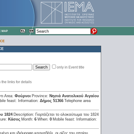
E MAP
ECE
CE
only in Event title
the links for details
τι
Area:
Φούρνοι
Province:
Νησιά Ανατολικού Αιγαίου
ile feast:
Information:
Δήμος 51366
Telephone area
υ 1824
Description:
Γιορτάζεται το ολοκαύτωμα του 1824
ture:
Κάσος
Month:
6
When:
0
Mobile feast:
Information:
μένο και ιδιόμορφο καρναβάλι, οι ρίζες του οποίου