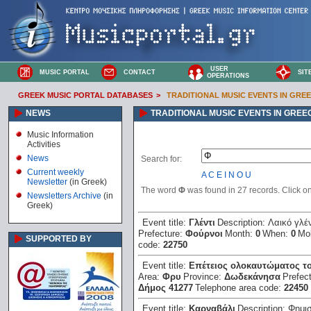
USER
MUSIC PORTAL
CONTACT
SIT
OPERATIONS
GREEK MUSIC PORTAL DATABASES
>
TRADITIONAL MUSIC EVENTS IN GRE
NEWS
TRADITIONAL MUSIC EVENTS IN GREE
Music Information
Activities
News
Search for:
Current weekly
A
C
E
I
N
O
U
Newsletter
(in Greek)
The word
Φ
was found in 27 records. Click on 
Newsletters Archive
(in
Greek)
Event title:
Γλέντι
Description:
Λαικό γλέν
Prefecture:
Φούρνοι
Month:
0
When:
0
Mob
SUPPORTED BY
code:
22750
Event title:
Επέτειος ολοκαυτώματος το
Area:
Φρυ
Province:
Δωδεκάνησα
Prefec
Δήμος 41277
Telephone area code:
22450
Event title:
Καρναβάλι
Description:
Φημισ