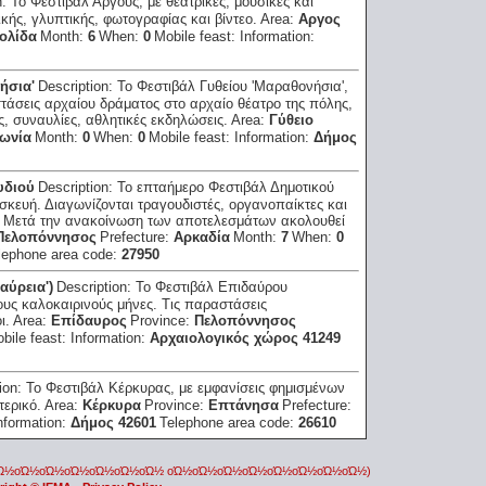
n:
Το Φεστιβάλ Αργους, με θεατρικές, μουσικές και
κής, γλυπτικής, φωτογραφίας και βίντεο.
Area:
Αργος
ολίδα
Month:
6
When:
0
Mobile feast:
Information:
ήσια'
Description:
Το Φεστιβάλ Γυθείου 'Μαραθονήσια',
στάσεις αρχαίου δράματος στο αρχαίο θέατρο της πόλης,
ς, συναυλίες, αθλητικές εκδηλώσεις.
Area:
Γύθειο
ωνία
Month:
0
When:
0
Mobile feast:
Information:
Δήμος
υδιού
Description:
Το επταήμερο Φεστιβάλ Δημοτικού
σκευή. Διαγωνίζονται τραγουδιστές, οργανοπαίκτες και
 Μετά την ανακοίνωση των αποτελεσμάτων ακολουθεί
Πελοπόννησος
Prefecture:
Αρκαδία
Month:
7
When:
0
lephone area code:
27950
αύρεια')
Description:
Το Φεστιβάλ Επιδαύρου
ους καλοκαιρινούς μήνες. Τις παραστάσεις
ι.
Area:
Επίδαυρος
Province:
Πελοπόννησος
bile feast:
Information:
Αρχαιολογικός χώρος 41249
ion:
Το Φεστιβάλ Κέρκυρας, με εμφανίσεις φημισμένων
τερικό.
Area:
Κέρκυρα
Province:
Επτάνησα
Prefecture:
nformation:
Δήμος 42601
Telephone area code:
26610
οΏ½οΏ½οΏ½οΏ½οΏ½οΏ½οΏ½ οΏ½οΏ½οΏ½οΏ½οΏ½οΏ½οΏ½οΏ½)