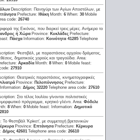
τόλων
Description:
Πανηγύρι των Αγίων Αποστόλων, με
πτάνησα
Prefecture:
Ιθάκη
Month:
6
When:
30
Mobile
area code:
26740
εριφορά της Εικόνας, που διαρκεί τρεις μέρες. Ανήμερα το
ανδρος ή Χώρα
Province:
Κυκλάδες
Prefecture:
feast:
Πάσχα
Information:
Κοινότητα 41285
Telephone
cription:
Φεστιβάλ, με παραστάσεις αρχαίου δράματος,
θέσεις, δημοτικούς χορούς και τραγούδια.
Area:
refecture:
Αρκαδία
Month:
8
When:
0
Mobile feast:
 code:
27910
cription:
Θεατρικές παραστάσεις, κινηματογραφικές
ιλιατρά
Province:
Πελοπόννησος
Prefecture:
Information:
Δήμος 32220
Telephone area code:
27610
cription:
Στο τέλος Ιουλίου γίνονται πολιτιστικές
ιμορφωτικό πρόγραμμα, κρητικό γλέντι.
Area:
Φόδελε
nth:
8
When:
0
Mobile feast:
Information:
Δημοτικό
2810
n:
Το Φεστιβάλ 'Κρίκετ', με συμμετοχή βρετανικών
έρκυρα
Province:
Επτάνησα
Prefecture:
Κέρκυρα
n:
Δήμος 42601
Telephone area code:
26610