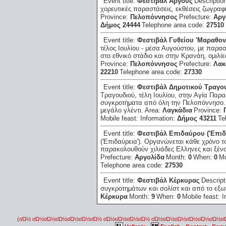
Event title:
Φεστιβάλ Αργους
Descriptio
χορευτικές παραστάσεις, εκθέσεις ζωγραφι
Province:
Πελοπόννησος
Prefecture:
Αργ
Δήμος 24444
Telephone area code:
27510
Event title:
Φεστιβάλ Γυθείου 'Μαραθον
τέλος Ιουλίου - μέσα Αυγούστου, με παρα
στο εθνικό στάδιο και στην Κρανάη, ομιλίε
Province:
Πελοπόννησος
Prefecture:
Λακ
22210
Telephone area code:
27330
Event title:
Φεστιβάλ Δημοτικού Τραγο
Τραγουδιού, τέλη Ιουλίου, στην Αγία Παρα
συγκροτήματα από όλη την Πελοπόννησο.
μεγάλο γλέντι.
Area:
Λαγκάδια
Province:
Mobile feast:
Information:
Δήμος 43211
Te
Event title:
Φεστιβάλ Επιδαύρου ('Επιδ
('Επιδαύρεια'). Οργανώνεται κάθε χρόνο τ
παρακολουθούν χιλιάδες Ελληνες και ξένο
Prefecture:
Αργολίδα
Month:
0
When:
0
Mo
Telephone area code:
27530
Event title:
Φεστιβάλ Κέρκυρας
Descript
συγκροτημάτων και σολίστ και από το εξω
Κέρκυρα
Month:
9
When:
0
Mobile feast:
I
(οΏ½ οΏ½οΏ½οΏ½οΏ½οΏ½οΏ½ οΏ½οΏ½οΏ½οΏ½ οΏ½οΏ½οΏ½οΏ½οΏ½οΏ½