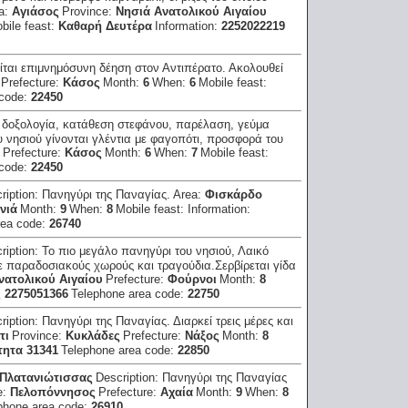
a:
Αγιάσος
Province:
Νησιά Ανατολικού Αιγαίου
bile feast:
Καθαρή Δευτέρα
Information:
2252022219
ίται επιμνημόσυνη δέηση στον Αντιπέρατο. Ακολουθεί
Prefecture:
Κάσος
Month:
6
When:
6
Mobile feast:
 code:
22450
ι δοξολογία, κατάθεση στεφάνου, παρέλαση, γεύμα
 νησιού γίνονται γλέντια με φαγοπότι, προσφορά του
Prefecture:
Κάσος
Month:
6
When:
7
Mobile feast:
 code:
22450
ription:
Πανηγύρι της Παναγίας.
Area:
Φισκάρδο
νιά
Month:
9
When:
8
Mobile feast:
Information:
rea code:
26740
ription:
Το πιο μεγάλο πανηγύρι του νησιού, Λαικό
με παραδοσιακούς χωρούς και τραγούδια.Σερβίρεται γίδα
νατολικού Αιγαίου
Prefecture:
Φούρνοι
Month:
8
 2275051366
Telephone area code:
22750
ription:
Πανηγύρι της Παναγίας. Διαρκεί τρεις μέρες και
τι
Province:
Κυκλάδες
Prefecture:
Νάξος
Month:
8
τητα 31341
Telephone area code:
22850
 Πλατανιώτισσας
Description:
Πανηγύρι της Παναγίας
e:
Πελοπόννησος
Prefecture:
Αχαία
Month:
9
When:
8
phone area code:
26910