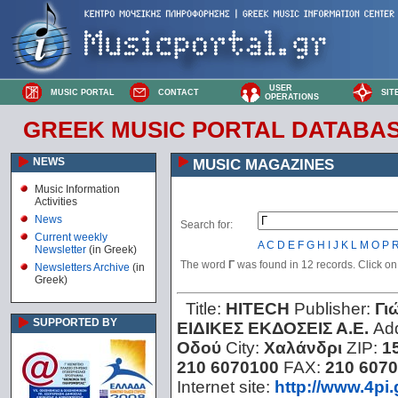
USER
MUSIC PORTAL
CONTACT
SIT
OPERATIONS
GREEK MUSIC PORTAL DATABA
NEWS
MUSIC MAGAZINES
Music Information
Activities
News
Search for:
Current weekly
A
C
D
E
F
G
H
I
J
K
L
M
O
P
Newsletter
(in Greek)
The word
Γ
was found in 12 records. Click on t
Newsletters Archive
(in
Greek)
Title:
HITECH
Publisher:
Γι
SUPPORTED BY
ΕΙΔΙΚΕΣ ΕΚΔΟΣΕΙΣ Α.Ε.
Ad
Οδού
City:
Χαλάνδρι
ZIP:
1
210 6070100
FAX:
210 607
Internet site:
http://www.4pi.