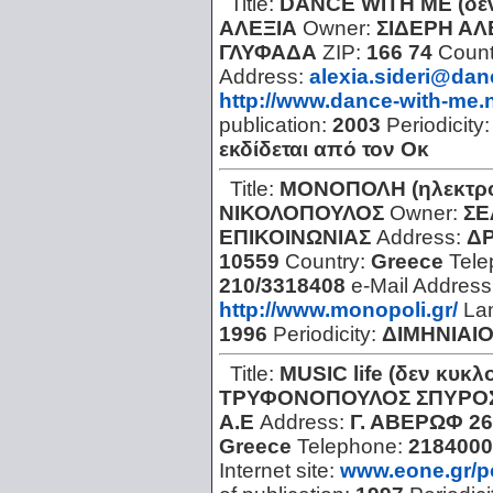
Title:
DANCE WITH ME (δεν
ΑΛΕΞΙΑ
Owner:
ΣΙΔΕΡΗ ΑΛ
ΓΛΥΦΑΔΑ
ZIP:
166 74
Count
Address:
alexia.sideri@dan
http://www.dance-with-me.n
publication:
2003
Periodicity
εκδίδεται από τον Οκ
Title:
ΜΟΝΟΠΟΛΗ (ηλεκτρο
ΝΙΚΟΛΟΠΟΥΛΟΣ
Owner:
ΣΕ
ΕΠΙΚΟΙΝΩΝΙΑΣ
Address:
ΔΡ
10559
Country:
Greece
Tel
210/3318408
e-Mail Address
http://www.monopoli.gr/
La
1996
Periodicity:
ΔΙΜΗΝΙΑΙ
Title:
MUSIC life (δεν κυκλ
ΤΡΥΦΟΝΟΠΟΥΛΟΣ ΣΠΥΡΟ
Α.Ε
Address:
Γ. ΑΒΕΡΩΦ 26
Greece
Telephone:
2184000
Internet site:
www.eone.gr/po