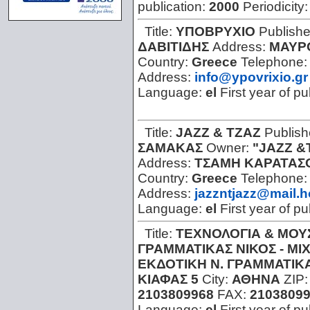
publication:
2000
Periodicity
Title:
ΥΠΟΒΡΥΧΙΟ
Publishe
ΔΑΒΙΤΙΔΗΣ
Address:
ΜΑΥΡ
Country:
Greece
Telephone
Address:
info@ypovrixio.gr
Language:
el
First year of pu
Title:
JAZZ & ΤΖΑΖ
Publish
ΣΑΜΑΚΑΣ
Owner:
"JAZZ &Τ
Address:
ΤΣΑΜΗ ΚΑΡΑΤΑΣΟ
Country:
Greece
Telephone
Address:
jazzntjazz@mail.h
Language:
el
First year of pu
Title:
ΤΕΧΝΟΛΟΓΙΑ & ΜΟΥΣΙ
ΓΡΑΜΜΑΤΙΚΑΣ ΝΙΚΟΣ - ΜΙ
ΕΚΔΟΤΙΚΗ Ν. ΓΡΑΜΜΑΤΙΚ
ΚΙΑΦΑΣ 5
City:
ΑΘΗΝΑ
ZIP
2103809968
FAX:
2103809
Language:
el
First year of pu