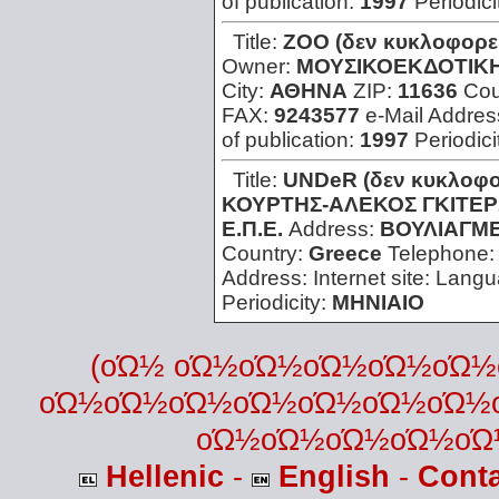
of publication:
1997
Periodici
Title:
ZOO (δεν κυκλοφορεί
Owner:
ΜΟΥΣΙΚΟΕΚΔΟΤΙΚΗ 
City:
ΑΘΗΝΑ
ZIP:
11636
Cou
FAX:
9243577
e-Mail Addres
of publication:
1997
Periodici
Title:
UNDeR (δεν κυκλοφο
ΚΟΥΡΤΗΣ-ΑΛΕΚΟΣ ΓΚΙΤΕ
Ε.Π.Ε.
Address:
ΒΟΥΛΙΑΓΜΕ
Country:
Greece
Telephone
Address:
Internet site:
Langu
Periodicity:
ΜΗΝΙΑΙΟ
(οΏ½ οΏ½οΏ½οΏ½οΏ½οΏ
οΏ½οΏ½οΏ½οΏ½οΏ½οΏ½οΏ½
οΏ½οΏ½οΏ½οΏ½οΏ
Hellenic
-
English
-
Cont