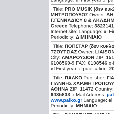
Title:
PRO MUSIK (δεν κυκ
ΜΗΤΡΟΠΟΥΛΟΣ
Owner:
ΔΗ
Γ.ΓΕΝΝΑΔΙΟΥ 8 & ΑΚΑΔΗΜ
Greece
Telephone:
3823141
Internet site:
Language:
el
Fi
Periodicity:
ΔΙΜΗΝΙΑΙΟ
Title:
ΠΟΠΣΤΑΡ (δεν κυκλο
ΤΣΟΥΤΣΙΑΣ
Owner:
LIAISON
City:
ΑΜΑΡΟΥΣΙΟΝ
ZIP:
151
6108560-9
FAX:
6108546
e-
el
First year of publication:
2
Title:
ΠΑΛΚΟ
Publisher:
ΓΙ
ΓΙΑΝΝΗΣ ΧΑΡ.ΜΗΤΡΟΠΟΥ
ΑΘΗΝΑ
ZIP:
11472
Country
6435833
e-Mail Address:
pa
www.palko.gr
Language:
el
Periodicity:
ΜΗΝΙΑΙΟ