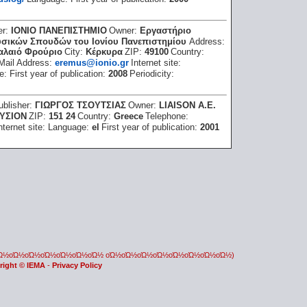
er:
ΙΟΝΙΟ ΠΑΝΕΠΙΣΤΗΜΙΟ
Owner:
Εργαστήριο
υσικών Σπουδών του Ιονίου Πανεπιστημίου
Address:
Παλαιό Φρούριο
City:
Κέρκυρα
ZIP:
49100
Country:
Mail Address:
eremus@ionio.gr
Internet site:
e:
First year of publication:
2008
Periodicity:
ublisher:
ΓΙΩΡΓΟΣ ΤΣΟΥΤΣΙΑΣ
Owner:
LIAISON Α.Ε.
ΥΣΙΟΝ
ZIP:
151 24
Country:
Greece
Telephone:
nternet site:
Language:
el
First year of publication:
2001
οΏ½οΏ½οΏ½οΏ½οΏ½οΏ½οΏ½ οΏ½οΏ½οΏ½οΏ½οΏ½οΏ½οΏ½οΏ½)
right © IEMA
-
Privacy Policy