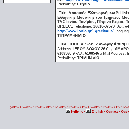
Periodicity:
Ετήσιο
Title:
Μουσικός Ελληνομνήμων
Publish
Ελληνικής Μουσικής του Τμήματος Μο
ΤΜΣ Ιονίου Παν/μίου, Πέτρινο Κτίριο, 
GREECE
Telephone:
26610-87573
FAX:
e-
http://www.ionio.gr/~greekmus/
Languag
ΤΕΤΡΑΜΗΝΙΑΙΟ
Title:
ΠΟΠΣΤΑΡ (δεν κυκλοφορεί πια)
P
Address:
ΙΕΡΟΥ ΛΟΧΟΥ 26
City:
ΑΜΑΡΟ
6108560-9
FAX:
6108546
e-Mail Address:
I
Periodicity:
ΤΡΙΜΗΝΙΑΙΟ
(οΏ½ οΏ½οΏ½οΏ½οΏ½οΏ½οΏ½ οΏ½οΏ½οΏ½οΏ½ οΏ½οΏ½οΏ½οΏ½οΏ½οΏ½
Hellenic
-
English
-
Contact
-
Copy