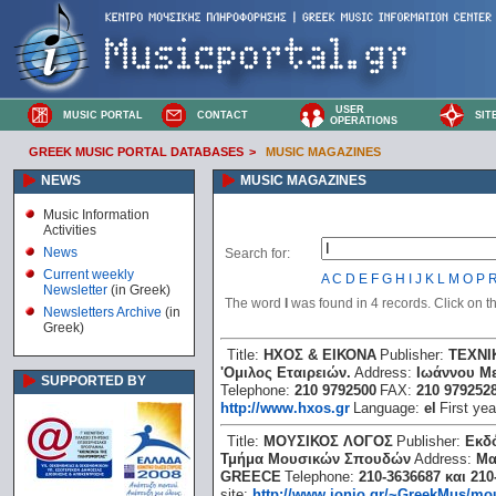
USER
MUSIC PORTAL
CONTACT
SIT
OPERATIONS
GREEK MUSIC PORTAL DATABASES
>
MUSIC MAGAZINES
NEWS
MUSIC MAGAZINES
Music Information
Activities
News
Search for:
Current weekly
A
C
D
E
F
G
H
I
J
K
L
M
O
P
Newsletter
(in Greek)
The word
Ι
was found in 4 records. Click on the
Newsletters Archive
(in
Greek)
Title:
ΗΧΟΣ & ΕΙΚΟΝΑ
Publisher:
ΤΕΧΝΙ
'Ομιλος Εταιρειών.
Address:
Ιωάννου Με
SUPPORTED BY
Telephone:
210 9792500
FAX:
210 979252
http://www.hxos.gr
Language:
el
First yea
Title:
ΜΟΥΣΙΚΟΣ ΛΟΓΟΣ
Publisher:
Εκδό
Τμήμα Μουσικών Σπουδών
Address:
Μα
GREECE
Telephone:
210-3636687 και 210
site:
http://www.ionio.gr/~GreekMus/mo