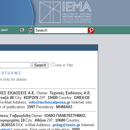
E MAP
only in Title
R
S
T
U
V
W
Z
 links for details
ΚΕΣ ΕΚΔΟΣΕΙΣ Α.Ε.
Owner:
Τεχνικές Εκδόσεις A.E.
ταξά 80
City:
ΚΟΡΩΠΙ
ZIP:
19400
Country:
GREECE
8
e-Mail Address:
info@technicalpress.gr
Internet site:
r of publication:
1997
Periodicity:
ΜΗΝΙΑΙΟ
σεις Γαβριηλίδη
Owner:
ΙΟΝΙΟ ΠΑΝΕΠΙΣΤΗΜΙΟ,
υρομιχάλη 18
City:
Αθήνα
ZIP:
10680
Country:
-3636514
FAX:
e-Mail Address:
pvlag@ionio.gr
Internet
uslog/
Language:
First year of publication:
2000