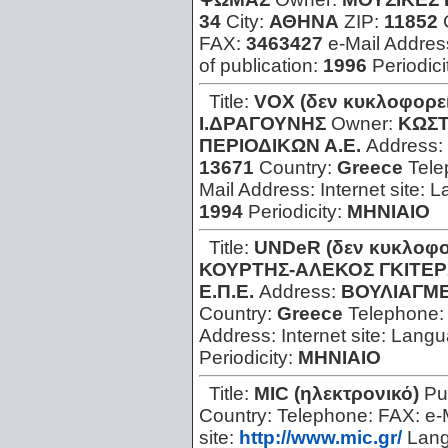
34
City:
ΑΘΗΝΑ
ZIP:
11852
FAX:
3463427
e-Mail Addres
of publication:
1996
Periodici
Title:
VOX (δεν κυκλοφορεί
Ι.ΔΡΑΓΟΥΝΗΣ
Owner:
ΚΩΣΤ
ΠΕΡΙΟΔΙΚΩΝ Α.Ε.
Address:
13671
Country:
Greece
Tel
Mail Address:
Internet site:
L
1994
Periodicity:
ΜΗΝΙΑΙΟ
Title:
UNDeR (δεν κυκλοφο
ΚΟΥΡΤΗΣ-ΑΛΕΚΟΣ ΓΚΙΤΕ
Ε.Π.Ε.
Address:
ΒΟΥΛΙΑΓΜΕ
Country:
Greece
Telephone
Address:
Internet site:
Langu
Periodicity:
ΜΗΝΙΑΙΟ
Title:
MIC (ηλεκτρονικό)
Pu
Country:
Telephone:
FAX:
e-
site:
http://www.mic.gr/
Lan