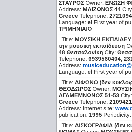
ΣΤΑΥΡΟΣ
Owner:
ΕΝΩΣΗ Φ
Address:
ΜΑΙΖΩΝΟΣ 44
Cit
Greece
Telephone:
2721094
Language:
el
First year of pu
ΤΡΙΜΗΝΙΑΙΟ
Title:
ΜΟΥΣΙΚΗ ΕΚΠΑΙΔΕΥ
την μουσική εκπαίδευση
O
48 Θεσσαλονίκη
City:
Θεσσ
Telephone:
6939560404, 23
Address:
musiceducation@
Language:
el
First year of pu
Title:
ΔΙΦΩΝΟ (δεν κυκλοφ
ΘΕΟΔΩΡΟΣ
Owner:
ΜΟΥΣΙ
ΑΓΑΜΕΜΝΩΝΟΣ 51-53
City
Greece
Telephone:
2109421
Address:
Internet site:
www.d
publication:
1995
Periodicity
Title:
ΔΙΣΚΟΓΡΑΦΙΑ (δεν κ
ΨΩΜΑΣ
Owner:
ΜΟΥΣΙΚΕΣ 