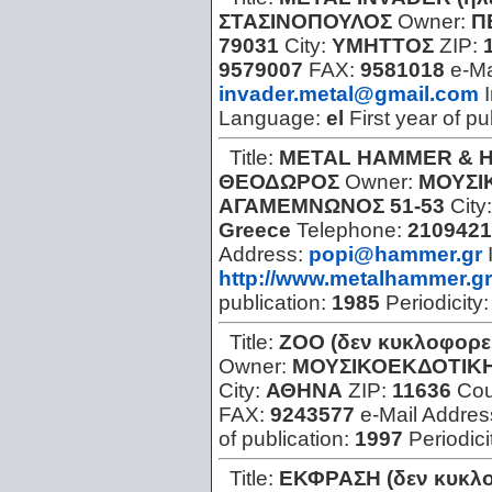
ΣΤΑΣΙΝΟΠΟΥΛΟΣ
Owner:
Π
79031
City:
ΥΜΗΤΤΟΣ
ZIP:
9579007
FAX:
9581018
e-Ma
invader.metal@gmail.com
Language:
el
First year of pu
Title:
METAL HAMMER & 
ΘΕΟΔΩΡΟΣ
Owner:
ΜΟΥΣΙ
ΑΓΑΜΕΜΝΩΝΟΣ 51-53
City
Greece
Telephone:
2109421
Address:
popi@hammer.gr
http://www.metalhammer.gr
publication:
1985
Periodicity
Title:
ZOO (δεν κυκλοφορεί
Owner:
ΜΟΥΣΙΚΟΕΚΔΟΤΙΚΗ 
City:
ΑΘΗΝΑ
ZIP:
11636
Cou
FAX:
9243577
e-Mail Addres
of publication:
1997
Periodici
Title:
ΕΚΦΡΑΣΗ (δεν κυκλο