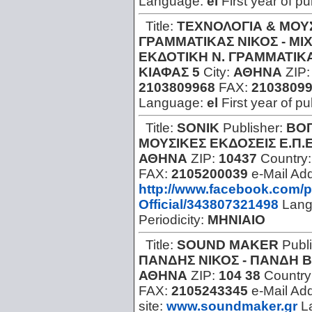
Language:
el
First year of pu
Title:
ΤΕΧΝΟΛΟΓΙΑ & ΜΟΥΣΙ
ΓΡΑΜΜΑΤΙΚΑΣ ΝΙΚΟΣ - ΜΙ
ΕΚΔΟΤΙΚΗ Ν. ΓΡΑΜΜΑΤΙΚ
ΚΙΑΦΑΣ 5
City:
ΑΘΗΝΑ
ZIP
2103809968
FAX:
2103809
Language:
el
First year of pu
Title:
SONIK
Publisher:
ΒΟΓ
ΜΟΥΣΙΚΕΣ ΕΚΔΟΣΕΙΣ Ε.Π.
ΑΘΗΝΑ
ZIP:
10437
Country
FAX:
2105200039
e-Mail Ad
http://www.facebook.com/
Official/343807321498
Lan
Periodicity:
ΜΗΝΙΑΙΟ
Title:
SOUND MAKER
Publ
ΠΑΝΔΗΣ ΝΙΚΟΣ - ΠΑΝΔΗ Β
ΑΘΗΝΑ
ZIP:
104 38
Country
FAX:
2105243345
e-Mail Ad
site:
www.soundmaker.gr
L