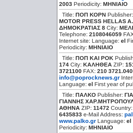
2003
Periodicity:
ΜΗΝΙΑΙΟ
Title:
ΠΟΠ ΚΟΡΝ
Publisher
MOTOR PRESS HELLAS A.
ΔΗΜΟΚΡΑΤΙΑΣ 8
City:
ΜΕΛΙ
Telephone:
2108046059
FA
Internet site:
Language:
el
Fi
Periodicity:
ΜΗΝΙΑΙΟ
Title:
ΠΟΠ ΚΑΙ ΡΟΚ
Publis
174
City:
ΚΑΛΗΘΕΑ
ZIP:
15
3721100
FAX:
210 3721.040
info@poprocknews.gr
Inter
Language:
el
First year of pu
Title:
ΠΑΛΚΟ
Publisher:
ΓΙ
ΓΙΑΝΝΗΣ ΧΑΡ.ΜΗΤΡΟΠΟΥ
ΑΘΗΝΑ
ZIP:
11472
Country
6435833
e-Mail Address:
pa
www.palko.gr
Language:
el
Periodicity:
ΜΗΝΙΑΙΟ