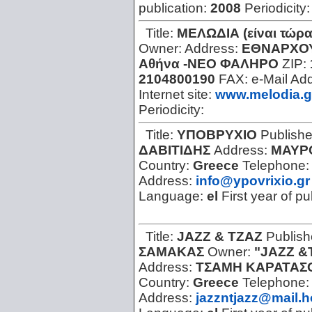
publication:
2008
Periodicity
Title:
ΜΕΛΩΔΙΑ (είναι τώρα
Owner:
Address:
ΕΘΝΑΡΧΟΥ
Αθήνα -ΝΕΟ ΦΑΛΗΡΟ
ZIP:
2104800190
FAX:
e-Mail Ad
Internet site:
www.melodia.g
Periodicity:
Title:
ΥΠΟΒΡΥΧΙΟ
Publishe
ΔΑΒΙΤΙΔΗΣ
Address:
ΜΑΥΡ
Country:
Greece
Telephone
Address:
info@ypovrixio.gr
Language:
el
First year of pu
Title:
JAZZ & ΤΖΑΖ
Publish
ΣΑΜΑΚΑΣ
Owner:
"JAZZ &Τ
Address:
ΤΣΑΜΗ ΚΑΡΑΤΑΣΟ
Country:
Greece
Telephone
Address:
jazzntjazz@mail.h