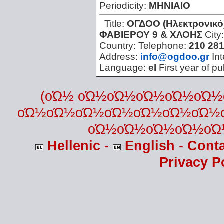
Periodicity:
ΜΗΝΙΑΙΟ
Title:
ΟΓΔΟΟ (Ηλεκτρονικό
ΦΑΒΙΕΡΟΥ 9 & ΧΛΟΗΣ
City
Country:
Telephone:
210 28
Address:
info@ogdoo.gr
Int
Language:
el
First year of pu
(οΏ½ οΏ½οΏ½οΏ½οΏ½οΏ
οΏ½οΏ½οΏ½οΏ½οΏ½οΏ½οΏ½
οΏ½οΏ½οΏ½οΏ½οΏ
Hellenic
-
English
-
Cont
Privacy P