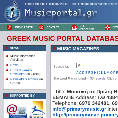
USER
MUSIC PORTAL
CONTACT
SIT
OPERATIONS
GREEK MUSIC PORTAL DATABA
NEWS
MUSIC MAGAZINES
Music Information
Activities
News
Search for:
Current weekly
A
C
D
E
F
G
H
I
J
K
L
M
O
P
Newsletter
(in Greek)
The word
Μ
was found in 33 records. Click on 
Newsletters Archive
(in
Greek)
Title:
Μουσική σε Πρώτη Β
SUPPORTED BY
ΕΕΜΑΠΕ
Address:
Τ.Θ 4384
Telephone:
6979 342401, 6
info@primarymusic.gr
Inter
http://primarymusic.primar