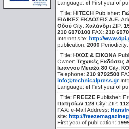
Language:
el
First year of pu
Title:
HITECH
Publisher:
Γι
ΕΙΔΙΚΕΣ ΕΚΔΟΣΕΙΣ Α.Ε.
Ad
Οδού
City:
Χαλάνδρι
ZIP:
1
210 6070100
FAX:
210 607
Internet site:
http://www.4pi.
publication:
2000
Periodicity
Title:
ΗΧΟΣ & ΕΙΚΟΝΑ
Publ
Owner:
Τεχνικές Εκδόσεις A
Ιωάννου Μεταξά 80
City:
ΚΟ
Telephone:
210 9792500
FA
info@technicalpress.gr
Int
Language:
el
First year of pu
Title:
FREEZE
Publisher:
Fr
Πατησίων 128
City:
ZIP:
11
FAX:
e-Mail Address:
Harisf
site:
http://freezemagazine
First year of publication:
199