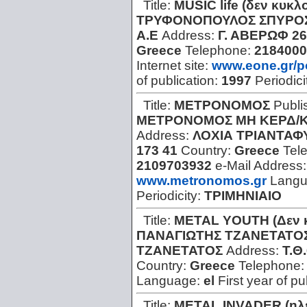
Title:
MUSIC life (δεν κυκλ
ΤΡΥΦΟΝΟΠΟΥΛΟΣ ΣΠΥΡΟ
Α.Ε
Address:
Γ. ΑΒΕΡΩΦ 26
Greece
Telephone:
2184000
Internet site:
www.eone.gr/po
of publication:
1997
Periodici
Title:
ΜΕΤΡΟΝΟΜΟΣ
Publi
ΜΕΤΡΟΝΟΜΟΣ ΜΗ ΚΕΡΔ/ΚΗ
Address:
ΛΟΧΙΑ ΤΡΙΑΝΤΑΦ
173 41
Country:
Greece
Tel
2109703932
e-Mail Address
www.metronomos.gr
Lang
Periodicity:
ΤΡΙΜΗΝΙΑΙΟ
Title:
METAL YOUTH (Δεν κ
ΠΑΝΑΓΙΩΤΗΣ ΤΖΑΝΕΤΑΤΟ
ΤΖΑΝΕΤΑΤΟΣ
Address:
Τ.Θ
Country:
Greece
Telephone
Language:
el
First year of pu
Title:
METAL INVADER (ηλε