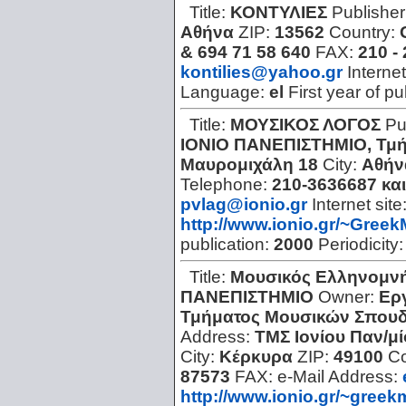
Title:
ΚΟΝΤΥΛΙΕΣ
Publisher
Αθήνα
ZIP:
13562
Country:
& 694 71 58 640
FAX:
210 -
kontilies@yahoo.gr
Internet
Language:
el
First year of pu
Title:
ΜΟΥΣΙΚΟΣ ΛΟΓΟΣ
Pu
ΙΟΝΙΟ ΠΑΝΕΠΙΣΤΗΜΙΟ, Τμ
Μαυρομιχάλη 18
City:
Αθήν
Telephone:
210-3636687 κα
pvlag@ionio.gr
Internet site
http://www.ionio.gr/~Gree
publication:
2000
Periodicity
Title:
Μουσικός Ελληνομν
ΠΑΝΕΠΙΣΤΗΜΙΟ
Owner:
Ερ
Τμήματος Μουσικών Σπουδ
Address:
ΤΜΣ Ιονίου Παν/μί
City:
Κέρκυρα
ZIP:
49100
Co
87573
FAX:
e-Mail Address:
http://www.ionio.gr/~greek