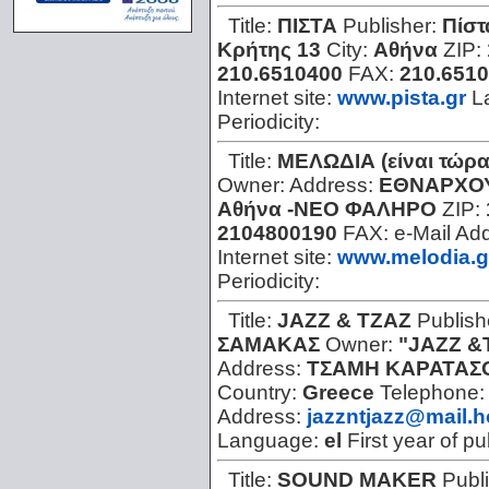
Title:
ΠΙΣΤΑ
Publisher:
Πίσ
Κρήτης 13
City:
Αθήνα
ZIP:
210.6510400
FAX:
210.651
Internet site:
www.pista.gr
L
Periodicity:
Title:
ΜΕΛΩΔΙΑ (είναι τώρα
Owner:
Address:
ΕΘΝΑΡΧΟΥ
Αθήνα -ΝΕΟ ΦΑΛΗΡΟ
ZIP:
2104800190
FAX:
e-Mail Ad
Internet site:
www.melodia.g
Periodicity:
Title:
JAZZ & ΤΖΑΖ
Publish
ΣΑΜΑΚΑΣ
Owner:
"JAZZ &Τ
Address:
ΤΣΑΜΗ ΚΑΡΑΤΑΣΟ
Country:
Greece
Telephone
Address:
jazzntjazz@mail.h
Language:
el
First year of pu
Title:
SOUND MAKER
Publ