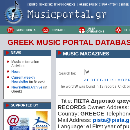
USER
MUSIC PORTAL
CONTACT
SIT
OPERATIONS
GREEK MUSIC PORTAL DATABA
NEWS
MUSIC MAGAZINES
Music Information
Activities
News
Search for:
Current weekly
A
C
D
E
F
G
H
I
J
K
L
M
O
P
Newsletter
(in Greek)
The word
W
was found in 13 records. Click on 
Newsletters Archive
(in
Greek)
Title:
ΠΙΣΤΑ Δημοτικό τραγ
SUPPORTED BY
RECORDS
Owner:
Address
Country:
GREECE
Telephon
Mail Address:
pista@pista.g
Language:
el
First year of pu