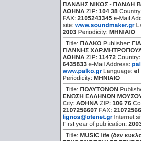
ΠΑΝΔΗΣ ΝΙΚΟΣ - ΠΑΝΔΗ Β
ΑΘΗΝΑ
ZIP:
104 38
Country
FAX:
2105243345
e-Mail Ad
site:
www.soundmaker.gr
L
2003
Periodicity:
ΜΗΝΙΑΙΟ
Title:
ΠΑΛΚΟ
Publisher:
ΓΙ
ΓΙΑΝΝΗΣ ΧΑΡ.ΜΗΤΡΟΠΟΥ
ΑΘΗΝΑ
ZIP:
11472
Country
6435833
e-Mail Address:
pa
www.palko.gr
Language:
el
Periodicity:
ΜΗΝΙΑΙΟ
Title:
ΠΟΛΥΤΟΝΟΝ
Publish
ΕΝΩΣΗ ΕΛΛΗΝΩΝ ΜΟΥΣΟ
City:
ΑΘΗΝΑ
ZIP:
106 76
Co
2107256607
FAX:
2107256
lignos@otenet.gr
Internet s
First year of publication:
200
Title:
MUSIC life (δεν κυκλ