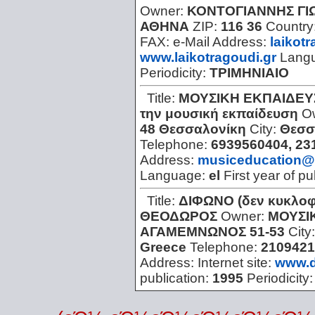
Owner:
ΚΟΝΤΟΓΙΑΝΝΗΣ ΓΙ
ΑΘΗΝΑ
ZIP:
116 36
Country
FAX:
e-Mail Address:
laikot
www.laikotragoudi.gr
Lang
Periodicity:
ΤΡΙΜΗΝΙΑΙΟ
Title:
ΜΟΥΣΙΚΗ ΕΚΠΑΙΔΕΥ
την μουσική εκπαίδευση
O
48 Θεσσαλονίκη
City:
Θεσσ
Telephone:
6939560404, 23
Address:
musiceducation@
Language:
el
First year of pu
Title:
ΔΙΦΩΝΟ (δεν κυκλοφ
ΘΕΟΔΩΡΟΣ
Owner:
ΜΟΥΣΙ
ΑΓΑΜΕΜΝΩΝΟΣ 51-53
City
Greece
Telephone:
2109421
Address:
Internet site:
www.d
publication:
1995
Periodicity