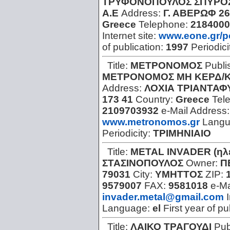
ΤΡΥΦΟΝΟΠΟΥΛΟΣ ΣΠΥΡΟ
Α.Ε
Address:
Γ. ΑΒΕΡΩΦ 26
Greece
Telephone:
2184000
Internet site:
www.eone.gr/po
of publication:
1997
Periodici
Title:
ΜΕΤΡΟΝΟΜΟΣ
Publi
ΜΕΤΡΟΝΟΜΟΣ ΜΗ ΚΕΡΔ/ΚΗ
Address:
ΛΟΧΙΑ ΤΡΙΑΝΤΑΦ
173 41
Country:
Greece
Tel
2109703932
e-Mail Address
www.metronomos.gr
Lang
Periodicity:
ΤΡΙΜΗΝΙΑΙΟ
Title:
METAL INVADER (ηλε
ΣΤΑΣΙΝΟΠΟΥΛΟΣ
Owner:
Π
79031
City:
ΥΜΗΤΤΟΣ
ZIP:
9579007
FAX:
9581018
e-Ma
invader.metal@gmail.com
Language:
el
First year of pu
Title:
ΛΑΙΚΟ ΤΡΑΓΟΥΔΙ
Pub