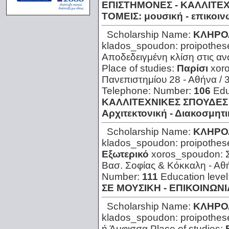
ΕΠΙΣΤΗΜΟΝΕΣ - ΚΑΛΛΙΤΕ
ΤΟΜΕΙΣ: μουσική - επικοιν
Scholarship Name:
ΚΛΗΡΟ
klados_spoudon:
proipothes
Αποδεδειγμένη κλίση στις α
Place of studies:
Παρίσι
xor
Πανεπιστημίου 28 - Αθήνα / 
Telephone:
Number:
106
Edu
ΚΑΛΛΙΤΕΧΝΙΚΕΣ ΣΠΟΥΔΕΣ (Ε
Αρχιτεκτονική - Διακοσμητι
Scholarship Name:
ΚΛΗΡΟ
klados_spoudon:
proipothes
Εξωτερικό
xoros_spoudon:
Βασ. Σοφίας & Κόκκαλη - Αθή
Number:
111
Education level
ΣΕ ΜΟΥΣΙΚΗ - ΕΠΙΚΟΙΝΩΝ
Scholarship Name:
ΚΛΗΡΟ
klados_spoudon:
proipothes
ή Άμφισσα
Place of studies: