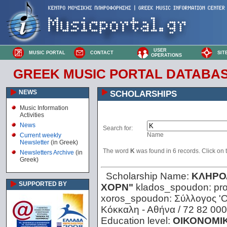
USER
MUSIC PORTAL
CONTACT
SIT
OPERATIONS
GREEK MUSIC PORTAL DATABA
NEWS
SCHOLARSHIPS
Music Information
Activities
News
Search for:
Name
Current weekly
Newsletter
(in Greek)
The word
Κ
was found in 6 records. Click on th
Newsletters Archive
(in
Greek)
Scholarship Name:
ΚΛΗΡΟ
SUPPORTED BY
ΧΟΡΝ"
klados_spoudon:
pr
xoros_spoudon:
Σύλλογος 'Ο
Κόκκαλη - Αθήνα / 72 82 000
Education level:
ΟΙΚΟΝΟΜΙΚ