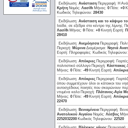
Εκδήλωση:
Ανάσταση
Περιγραφή:
Η Ανά
Κρήτη
Νομός:
Λασίθι
Μήνας:
0
Πότε:
+0
Κ
Κωδικός Τηλεφώνου:
28430
Εκδήλωση:
Ανάσταση και το κάψιμο το
Ιούδα, σε εξέδρα στο κέντρο της λίμνης.
Π
Λασίθι
Μήνας:
0
Πότε:
+0
Κινητή Εορτή:
Π
28410
Εκδήλωση:
Ανεμόησσα
Περιγραφή:
Πολι
Περιοχή:
Μύρινα
Διαμέρισμα:
Νησιά Ανατ
Εορτή:
Πληροφορίες:
Κωδικός Τηλεφώνου
Εκδήλωση:
Απόκριες
Περιγραφή:
Γιορτέ
πολιτιστικό σύλλογο
Περιοχή:
Κάσπακας
Μήνας:
0
Πότε:
-49
Κινητή Εορτή:
Απόκρι
Εκδήλωση:
Απόκριες
Περιγραφή:
Γιορτά
όπου συμμετέχουν όλοι οι κάτοικοι του νησι
αυτοσχέδιους ποιητές που σκαρώνουν περι
ντυμένα καλο
Περιοχή:
Πλάτανος-Αγία Μα
Μήνας:
0
Πότε:
-49
Κινητή Εορτή:
Απόκρι
22470
Εκδήλωση:
Βενιαμίνεια
Περιγραφή:
Βενι
Ανατολικού Αιγαίου
Νομός:
Λέσβος
Μήν
2252032200
Κωδικός Τηλεφώνου:
22520
Εκδήλωση:
Βλάχικος γάμος
Περιγραφή: