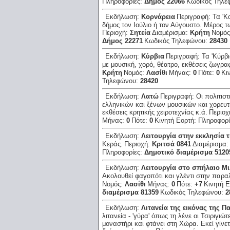
Πληροφορίες:
Δήμος 22066
Κωδικός Τηλε
Εκδήλωση:
Κορνάρεια
Περιγραφή:
Τα 'Κ
δήμος τον Ιούλιο ή τον Αύγουστο. Μέρος 
Περιοχή:
Σητεία
Διαμέρισμα:
Κρήτη
Νομό
Δήμος 22271
Κωδικός Τηλεφώνου:
28430
Εκδήλωση:
Κύρβια
Περιγραφή:
Τα 'Κύρβι
με μουσική, χορό, θέατρο, εκθέσεις ζωγρα
Κρήτη
Νομός:
Λασίθι
Μήνας:
0
Πότε:
0
Κι
Τηλεφώνου:
28420
Εκδήλωση:
Λατώ
Περιγραφή:
Οι πολιτιστ
ελληνικών και ξένων μουσικών και χορευτ
εκθέσεις κρητικής χειροτεχνίας κ.ά.
Περιοχ
Μήνας:
0
Πότε:
0
Κινητή Εορτή:
Πληροφορί
Εκδήλωση:
Λειτουργία στην εκκλησία 
Κεράς.
Περιοχή:
Κριτσά 0841
Διαμέρισμα
Πληροφορίες:
Δημοτικό διαμέρισμα 5120
Εκδήλωση:
Λειτουργία στο σπήλαιο Μ
Ακολουθεί φαγοπότι και γλέντι στην παρα
Νομός:
Λασίθι
Μήνας:
0
Πότε:
+7
Κινητή 
διαμέρισμα 81359
Κωδικός Τηλεφώνου:
2
Εκδήλωση:
Λιτανεία της εικόνας της 
λιτανεία - 'γύρα' όπως τη λένε οι Τσιριγιώ
μοναστήρι και φτάνει στη Χώρα. Εκεί γίνετ