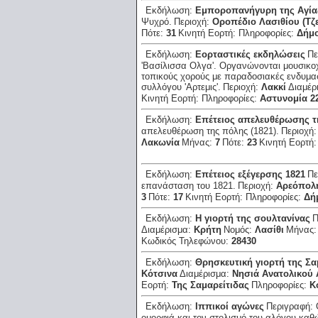
Εκδήλωση:
Εμποροπανήγυρη της Αγία
Ψυχρό.
Περιοχή:
Οροπέδιο Λασιθίου (Τζ
Πότε:
31
Κινητή Εορτή:
Πληροφορίες:
Δήμο
Εκδήλωση:
Εορταστικές εκδηλώσεις
Πε
'Βασίλισσα Ολγα'. Οργανώνονται μουσικοχ
τοπικούς χορούς με παραδοσιακές ενδυμασ
συλλόγου 'Αρτεμις'.
Περιοχή:
Λακκί
Διαμέρ
Κινητή Εορτή:
Πληροφορίες:
Αστυνομία 2
Εκδήλωση:
Επέτειος απελευθέρωσης τ
απελευθέρωση της πόλης (1821).
Περιοχή
Λακωνία
Μήνας:
7
Πότε:
23
Κινητή Εορτή
Εκδήλωση:
Επέτειος εξέγερσης 1821
Πε
επανάσταση του 1821.
Περιοχή:
Αρεόπολ
3
Πότε:
17
Κινητή Εορτή:
Πληροφορίες:
Δή
Εκδήλωση:
Η γιορτή της σουλτανίνας
Π
Διαμέρισμα:
Κρήτη
Νομός:
Λασίθι
Μήνας
Κωδικός Τηλεφώνου:
28430
Εκδήλωση:
Θρησκευτική γιορτή της Σα
Κότσινα
Διαμέρισμα:
Νησιά Ανατολικού 
Εορτή:
Της Σαμαρείτιδας
Πληροφορίες:
Κ
Εκδήλωση:
Ιππικοί αγώνες
Περιγραφή:
ομορφιά και τον στολισμό του αλόγου καθ