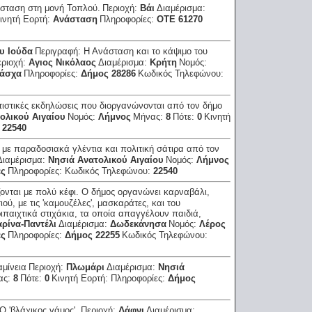
σταση στη μονή Τοπλού.
Περιοχή:
Βάι
Διαμέρισμα:
ινητή Εορτή:
Ανάσταση
Πληροφορίες:
ΟΤΕ 61270
υ Ιούδα
Περιγραφή:
Η Ανάσταση και το κάψιμο του
εριοχή:
Αγιος Νικόλαος
Διαμέρισμα:
Κρήτη
Νομός:
άσχα
Πληροφορίες:
Δήμος 28286
Κωδικός Τηλεφώνου:
τιστικές εκδηλώσεις που διοργανώνονται από τον δήμο
ολικού Αιγαίου
Νομός:
Λήμνος
Μήνας:
8
Πότε:
0
Κινητή
:
22540
ς με παραδοσιακά γλέντια και πολιτική σάτιρα από τον
Διαμέρισμα:
Νησιά Ανατολικού Αιγαίου
Νομός:
Λήμνος
ες
Πληροφορίες:
Κωδικός Τηλεφώνου:
22540
ζονται με πολύ κέφι. Ο δήμος οργανώνει καρναβάλι,
ού, με τις 'καμουζέλες', μασκαράτες, και του
παιχτικά στιχάκια, τα οποία απαγγέλουν παιδιά,
ρίνα-Παντέλι
Διαμέρισμα:
Δωδεκάνησα
Νομός:
Λέρος
ες
Πληροφορίες:
Δήμος 22255
Κωδικός Τηλεφώνου:
αμίνεια
Περιοχή:
Πλωμάρι
Διαμέρισμα:
Νησιά
ας:
8
Πότε:
0
Κινητή Εορτή:
Πληροφορίες:
Δήμος
Ο 'βλάχικος γάμος',
Περιοχή:
Δάφνι
Διαμέρισμα: