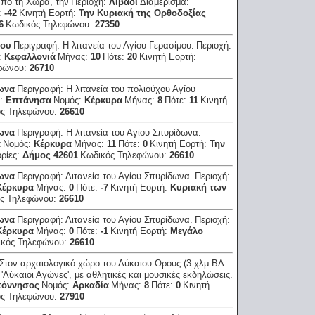
από τη Χώρα, την
Περιοχή:
Λιβάδι
Διαμέρισμα:
:
-42
Κινητή Εορτή:
Την Κυριακή της Ορθοδοξίας
6
Κωδικός Τηλεφώνου:
27350
μου
Περιγραφή:
Η λιτανεία του Αγίου Γερασίμου.
Περιοχή:
:
Κεφαλλονιά
Μήνας:
10
Πότε:
20
Κινητή Εορτή:
φώνου:
26710
δωνα
Περιγραφή:
Η λιτανεία του πολιούχου Αγίου
α:
Επτάνησα
Νομός:
Κέρκυρα
Μήνας:
8
Πότε:
11
Κινητή
ός Τηλεφώνου:
26610
δωνα
Περιγραφή:
Η λιτανεία του Αγίου Σπυρίδωνα.
α
Νομός:
Κέρκυρα
Μήνας:
11
Πότε:
0
Κινητή Εορτή:
Την
ρίες:
Δήμος 42601
Κωδικός Τηλεφώνου:
26610
δωνα
Περιγραφή:
Λιτανεία του Αγίου Σπυρίδωνα.
Περιοχή:
Κέρκυρα
Μήνας:
0
Πότε:
-7
Κινητή Εορτή:
Κυριακή των
ς Τηλεφώνου:
26610
δωνα
Περιγραφή:
Λιτανεία του Αγίου Σπυρίδωνα.
Περιοχή:
Κέρκυρα
Μήνας:
0
Πότε:
-1
Κινητή Εορτή:
Μεγάλο
ικός Τηλεφώνου:
26610
Στον αρχαιολογικό χώρο του Λύκαιου Ορους (3 χλμ ΒΔ
Λύκαιοι Αγώνες', με αθλητικές και μουσικές εκδηλώσεις.
πόννησος
Νομός:
Αρκαδία
Μήνας:
8
Πότε:
0
Κινητή
ός Τηλεφώνου:
27910