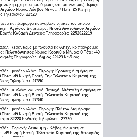
ής λαική ορχήστρα του δήμου (ούτι, μπαγλαμάς)
Περιοχή:
 Αιγαίου
Νομός:
Λέσβος
Μήνας:
7
Πότε:
25
Κινητή
ός Τηλεφώνου:
22520
μένο και ιδιόμορφο καρναβάλι, οι ρίζες του οποίου
ιοχή:
Αγιάσος
Διαμέρισμα:
Νησιά Ανατολικού Αιγαίου
 Εορτή:
Καθαρή Δευτέρα
Πληροφορίες:
2252022219
βάλι, ξεφάντωμα με πλούσιο καλλιτεχνικό πρόγραμμα.
μα:
Πελοπόννησος
Νομός:
Κορινθία
Μήνας:
0
Πότε:
-49
ποκριάς
Πληροφορίες:
Δήμος 22423
Κωδικός
βάλι, μεγάλο γλέντι.
Περιοχή:
Κροκεές
Διαμέρισμα:
0
Πότε:
-49
Κινητή Εορτή:
Την Τελευταία Κυριακή της
δικός Τηλεφώνου:
27350
βάλι με γλέντι και χορό.
Περιοχή:
Νεάπολη
Διαμέρισμα:
0
Πότε:
-49
Κινητή Εορτή:
Τελευταία Κυριακή της
δικός Τηλεφώνου:
27340
βάλι, μεγάλο γλέντι.
Περιοχή:
Πλύτρα
Διαμέρισμα:
0
Πότε:
-49
Κινητή Εορτή:
Τελευταία Κυριακή της
ρισμα 82228
Κωδικός Τηλεφώνου:
27320
αβάλι.
Περιοχή:
Λευκίμμη - Κάβος
Διαμέρισμα:
ε:
-49
Κινητή Εορτή:
Τελευταία Κυριακή της Αποκριάς