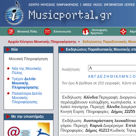
Λειτουργίες
Μουσική Πύλη
Επικοινωνία
Χάρτ
Χρηστών
Αρχεία Κέντρου Μουσικής Πληροφόρησης
>
Εκδηλώσεις Παραδοσιακής Μουσ
Νέα
Εκδηλώσεις Παραδοσιακής Μουσικής στ
Μουσική Πληροφόρηση
Νέα της Μουσικής
Αναζήτηση:
Πύλης
Α
Β
Γ
Δ
Ε
Ζ
Η
Θ
Ι
Κ
Λ
Μ
Ν
Ξ
Ο
Τρέχον
Δελτίο
Μουσικής
Τον όρο
Λ
βρέθηκε σε 202 εγγραφές. Κάντε κλ
Πληροφόρησης
Παλαιότερα Δελτία
Εκδήλωση:
Αλίνδια
Περιγραφή:
Διοργανώ
Μουσικής
Πληροφόρησης
περιλαμβάνουν κολύμβηση, κωπηλασία, κα
λαϊκό πανηγύρι.
Περιοχή:
Αλινδα
Διαμέρι
Κινητή Εορτή:
Πληροφορίες:
Δήμος 22255
Με την υποστήριξη
Εκδήλωση:
Αναπαράσταση λευκαδίτικ
γάμου.
Περιοχή:
Καρυά
Διαμέρισμα:
Επτά
Πληροφορίες:
Δήμος 41213
Κωδικός Τηλε