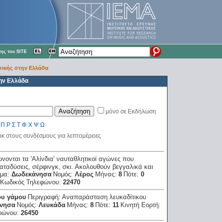
ης του SITE
ικής στην Ελλάδα
ην Ελλάδα
μόνο σε Εκδήλωση
Π
Ρ
Σ
Τ
Φ
Χ
Ψ
Ω
ικ στους συνδέσμους για λεπτομέρειες
νονται τα 'Αλίνδια' ναυταθλητικοί αγώνες που
ταδύσεις, σέρφινγκ, σκι. Ακολουθούν βεγγαλικά και
σμα:
Δωδεκάνησα
Νομός:
Λέρος
Μήνας:
8
Πότε:
0
Κωδικός Τηλεφώνου:
22470
ου γάμου
Περιγραφή:
Αναπαράσταση λευκαδίτικου
νησα
Νομός:
Λευκάδα
Μήνας:
8
Πότε:
11
Κινητή Εορτή:
φώνου:
26450