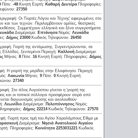
0
Πότε:
-48
Κινητή Εορτή:
Καθαρή Δευτέρα
Πληροφορίες:
λεφώνου:
27350
εριγραφή:
Οι 'Γιορτές Λόγου και Τέχνης' αφιερωμένες στο
και των τεχνών. Περιλαμβάνουν ομιλίες, θεατρικές
 εκθέσεις. Συμμετέχουν ελληνικά και ξένα συγκροτήματα.
ευκάδα
Διαμέρισμα:
Επτάνησα
Νομός:
Λευκάδα
ες:
Δήμος 23000
Κωδικός Τηλεφώνου:
26450
ιγραφή:
Γιορτή της αντάμωσης. Συγκεντρώνονται, σε
ός Ελλάδας, ξενιτεμένοι
Περιοχή:
Καλλονή
Διαμέρισμα:
ος
Μήνας:
8
Πότε:
16
Κινητή Εορτή:
Πληροφορίες:
Δήμος
αφή:
Η γιορτή της μαρίδας στην Ελαφόνησο.
Περιοχή:
μός:
Λακωνία
Μήνας:
9
Πότε:
0
Κινητή Εορτή:
φώνου:
27340
γραφή:
Στο τέλος Αυγούστου γίνεται η 'γιορτή της
ήμος και οι τοπικοί σύλλογοι προσφέρουν σειρά από
ίνεται διαγωνισμός γεύσης και ακολουθούν
χή:
Λεωνίδιο
Διαμέρισμα:
Πελοπόννησος
Νομός:
ληροφορίες:
Δήμος 22214
Κωδικός Τηλεφώνου:
27570
αφή:
Γιορτή προς τιμή του Αγίου Χαραλάμπους.Εθιμο με
Παρασκευή
Διαμέρισμα:
Νησιά Ανατολικού Αιγαίου
ορτή:
Πληροφορίες:
Κοινότητα 2253031221
Κωδικός