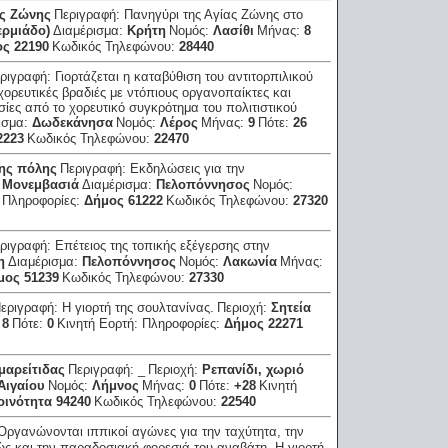
ς Ζώνης
Περιγραφή:
Πανηγύρι της Αγίας Ζώνης στο
ερμιάδο)
Διαμέρισμα:
Κρήτη
Νομός:
Λασίθι
Μήνας:
8
ς 22190
Κωδικός Τηλεφώνου:
28440
ριγραφή:
Γιορτάζεται η καταβύθιση του αντιτορπιλικού
ορευτικές βραδιές με ντόπιους οργανοπαίκτες και
ίες από το χορευτικό συγκρότημα του πολιτιστικού
ισμα:
Δωδεκάνησα
Νομός:
Λέρος
Μήνας:
9
Πότε:
26
2223
Κωδικός Τηλεφώνου:
22470
ης πόλης
Περιγραφή:
Εκδηλώσεις για την
:
Μονεμβασιά
Διαμέρισμα:
Πελοπόννησος
Νομός:
:
Πληροφορίες:
Δήμος 61222
Κωδικός Τηλεφώνου:
27320
ριγραφή:
Επέτειος της τοπικής εξέγερσης στην
η
Διαμέρισμα:
Πελοπόννησος
Νομός:
Λακωνία
Μήνας:
μος 51239
Κωδικός Τηλεφώνου:
27330
εριγραφή:
Η γιορτή της σουλτανίνας.
Περιοχή:
Σητεία
:
8
Πότε:
0
Κινητή Εορτή:
Πληροφορίες:
Δήμος 22271
μαρείτιδας
Περιγραφή:
_
Περιοχή:
Ρεπανίδι, χωριό
Αιγαίου
Νομός:
Λήμνος
Μήνας:
0
Πότε:
+28
Κινητή
οινότητα 94240
Κωδικός Τηλεφώνου:
22540
Οργανώνονται ιππικοί αγώνες για την ταχύτητα, την
ώς και την παραδοσιακή φορεσιά του αναβάτη. Η γιορτή