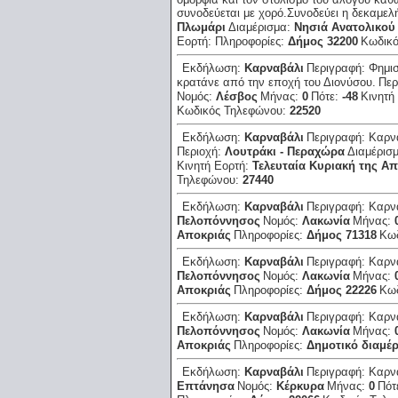
συνοδεύεται με χορό.Συνοδεύει η δεκαμελ
Πλωμάρι
Διαμέρισμα:
Νησιά Ανατολικού
Εορτή:
Πληροφορίες:
Δήμος 32200
Κωδικ
Εκδήλωση:
Καρναβάλι
Περιγραφή:
Φημισ
κρατάνε από την εποχή του Διονύσου.
Περ
Νομός:
Λέσβος
Μήνας:
0
Πότε:
-48
Κινητή
Κωδικός Τηλεφώνου:
22520
Εκδήλωση:
Καρναβάλι
Περιγραφή:
Καρνα
Περιοχή:
Λουτράκι - Περαχώρα
Διαμέρισ
Κινητή Εορτή:
Τελευταία Κυριακή της Α
Τηλεφώνου:
27440
Εκδήλωση:
Καρναβάλι
Περιγραφή:
Καρνα
Πελοπόννησος
Νομός:
Λακωνία
Μήνας:
Αποκριάς
Πληροφορίες:
Δήμος 71318
Κω
Εκδήλωση:
Καρναβάλι
Περιγραφή:
Καρνα
Πελοπόννησος
Νομός:
Λακωνία
Μήνας:
Αποκριάς
Πληροφορίες:
Δήμος 22226
Κω
Εκδήλωση:
Καρναβάλι
Περιγραφή:
Καρνα
Πελοπόννησος
Νομός:
Λακωνία
Μήνας:
Αποκριάς
Πληροφορίες:
Δημοτικό διαμέ
Εκδήλωση:
Καρναβάλι
Περιγραφή:
Καρν
Επτάνησα
Νομός:
Κέρκυρα
Μήνας:
0
Πότ