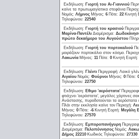
Εκδήλωση:
Γιορτή του Αι-Γιαννιού
Περ
καίνε τα πρωτωμαγίατικα στεφάνια
Περιο
Νομός:
Λήμνος
Μήνας:
6
Πότε:
22
Κινητή 
Τηλεφώνου:
22540
Εκδήλωση:
Γιορτή του κρασιού
Περιγρ
Μαρίνα-Παντέλι
Διαμέρισμα:
Δωδεκάνησ
πρώτο δεκαήμερο του Αυγούστου
Πληρ
Εκδήλωση:
Γιορτή του πορτοκαλιού
Πε
μοιράζουν πορτοκάλιο στον κόσμο.
Περιοχ
Λακωνία
Μήνας:
11
Πότε:
0
Κινητή Εορτή
Εκδήλωση:
Γλέντι
Περιγραφή:
Λαικό γλέν
Αιγαίου
Νομός:
Φούρνοι
Μήνας:
0
Πότε:
Τηλεφώνου:
22750
Εκδήλωση:
Εθιμο 'αερόστατα'
Περιγραφ
φτιάχνει 'αερόστατα', μεγάλες χάρτινες σ
Ανάστασης, πυροδοτούνται τα αερόστατα κ
Πλάι στην εκκλησία καίνε τον
Περιοχή:
Λε
Μήνας:
0
Πότε:
-6
Κινητή Εορτή:
Μεγάλη 
Τηλεφώνου:
27570
Εκδήλωση:
Εμποροπανήγυρη
Περιγρα
Διαμέρισμα:
Πελοπόννησος
Νομός:
Λακω
Δήμος 22210
Κωδικός Τηλεφώνου:
27330