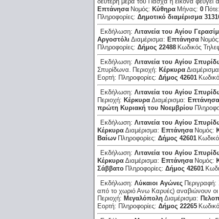
δεύτερη μέρα του Πάσχα η εικόνα φεύγει 
Επτάνησα
Νομός:
Κύθηρα
Μήνας:
0
Πότε
Πληροφορίες:
Δημοτικό διαμέρισμα 3131
Εκδήλωση:
Λιτανεία του Αγίου Γερασί
Αργοστόλι
Διαμέρισμα:
Επτάνησα
Νομός
Πληροφορίες:
Δήμος 22488
Κωδικός Τηλε
Εκδήλωση:
Λιτανεία του Αγίου Σπυρί
Σπυρίδωνα.
Περιοχή:
Κέρκυρα
Διαμέρισμ
Εορτή:
Πληροφορίες:
Δήμος 42601
Κωδικ
Εκδήλωση:
Λιτανεία του Αγίου Σπυρί
Περιοχή:
Κέρκυρα
Διαμέρισμα:
Επτάνησ
πρώτη Κυριακή του Νοεμβρίου
Πληροφο
Εκδήλωση:
Λιτανεία του Αγίου Σπυρί
Κέρκυρα
Διαμέρισμα:
Επτάνησα
Νομός:
Βαίων
Πληροφορίες:
Δήμος 42601
Κωδικό
Εκδήλωση:
Λιτανεία του Αγίου Σπυρί
Κέρκυρα
Διαμέρισμα:
Επτάνησα
Νομός:
Σάββατο
Πληροφορίες:
Δήμος 42601
Κωδ
Εκδήλωση:
Λύκαιοι Αγώνες
Περιγραφή:
από το χωριό Ανω Καρυές) αναβιώνουν οι '
Περιοχή:
Μεγαλόπολη
Διαμέρισμα:
Πελο
Εορτή:
Πληροφορίες:
Δήμος 22265
Κωδικ