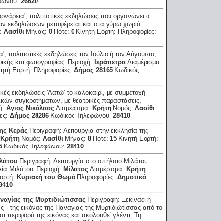
φώνου:
26620
ορνάρεια', πολιτιστικές εκδηλώσεις που οργανώνει ο
των εκδηλώσεων μεταφέρεται και στα γύρω χωριά.
ς:
Λασίθι
Μήνας:
0
Πότε:
0
Κινητή Εορτή:
Πληροφορίες:
α', πολιτιστικές εκδηλώσεις τον Ιούλιο ή τον Αύγουστο,
φικής και φωτογραφίας.
Περιοχή:
Ιεράπετρα
Διαμέρισμα:
νητή Εορτή:
Πληροφορίες:
Δήμος 28165
Κωδικός
ικές εκδηλώσεις 'Λατώ' το καλοκαίρι, με συμμετοχή
ικών συγκροτημάτων, με θεατρικές παραστάσεις,
ή:
Αγιος Νικόλαος
Διαμέρισμα:
Κρήτη
Νομός:
Λασίθι
ες:
Δήμος 28286
Κωδικός Τηλεφώνου:
28410
της Κεράς
Περιγραφή:
Λειτουργία στην εκκλησία της
:
Κρήτη
Νομός:
Λασίθι
Μήνας:
8
Πότε:
15
Κινητή Εορτή:
5
Κωδικός Τηλεφώνου:
28410
ιλάτου
Περιγραφή:
Λειτουργία στο σπήλαιο Μιλάτου.
λία Μιλάτου.
Περιοχή:
Μίλατος
Διαμέρισμα:
Κρήτη
Εορτή:
Κυριακή του Θωμά
Πληροφορίες:
Δημοτικό
8410
Παναγίας της Μυρτιδιώτισσας
Περιγραφή:
Ξεκινάει η
τες - της εικόνας της Παναγίας της Μυρτιδιώτισσας από το
αι περιφορά της εικόνας και ακολουθεί γλέντι. Τη