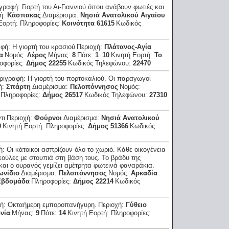
ιγραφή:
Γιορτή του Αι-Γιαννιού όπου ανάβουν φωτιές και
χή:
Κάσπακας
Διαμέρισμα:
Νησιά Ανατολικού Αιγαίου
Εορτή:
Πληροφορίες:
Κοινότητα 61615
Κωδικός
αφή:
Η γιορτή του κρασιού
Περιοχή:
Πλάτανος-Αγία
α
Νομός:
Λέρος
Μήνας:
8
Πότε:
1_10
Κινητή Εορτή:
Το
οφορίες:
Δήμος 22255
Κωδικός Τηλεφώνου:
22470
ριγραφή:
Η γιορτή του πορτοκαλιού. Οι παραγωγοί
ή:
Σπάρτη
Διαμέρισμα:
Πελοπόννησος
Νομός:
:
Πληροφορίες:
Δήμος 26517
Κωδικός Τηλεφώνου:
27310
τι
Περιοχή:
Φούρνοι
Διαμέρισμα:
Νησιά Ανατολικού
0
Κινητή Εορτή:
Πληροφορίες:
Δήμος 51366
Κωδικός
ή:
Οι κάτοικοι ασπρίζουν όλο το χωριό. Κάθε οικογένεια
ακούλες με στουπιά στη βάση τους. Το βράδυ της
αι ο ουρανός γεμίζει αμέτρητα φωτεινά φαναράκια.
ωνίδιο
Διαμέρισμα:
Πελοπόννησος
Νομός:
Αρκαδία
Εβδομάδα
Πληροφορίες:
Δήμος 22214
Κωδικός
φή:
Οκταήμερη εμποροπανήγυρη.
Περιοχή:
Γύθειο
νία
Μήνας:
9
Πότε:
14
Κινητή Εορτή:
Πληροφορίες: