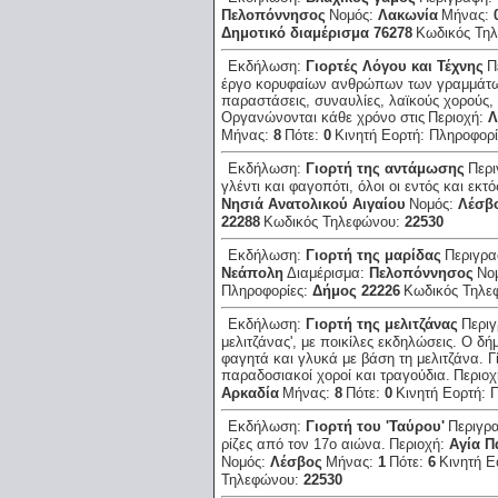
Πελοπόννησος
Νομός:
Λακωνία
Μήνας:
Δημοτικό διαμέρισμα 76278
Κωδικός Τη
Εκδήλωση:
Γιορτές Λόγου και Τέχνης
Π
έργο κορυφαίων ανθρώπων των γραμμάτων 
παραστάσεις, συναυλίες, λαϊκούς χορούς,
Οργανώνονται κάθε χρόνο στις
Περιοχή:
Λ
Μήνας:
8
Πότε:
0
Κινητή Εορτή:
Πληροφορί
Εκδήλωση:
Γιορτή της αντάμωσης
Περ
γλέντι και φαγοπότι, όλοι οι εντός και εκτ
Νησιά Ανατολικού Αιγαίου
Νομός:
Λέσβ
22288
Κωδικός Τηλεφώνου:
22530
Εκδήλωση:
Γιορτή της μαρίδας
Περιγρ
Νεάπολη
Διαμέρισμα:
Πελοπόννησος
Νο
Πληροφορίες:
Δήμος 22226
Κωδικός Τηλε
Εκδήλωση:
Γιορτή της μελιτζάνας
Περι
μελιτζάνας', με ποικίλες εκδηλώσεις. Ο δ
φαγητά και γλυκά με βάση τη μελιτζάνα. Γ
παραδοσιακοί χοροί και τραγούδια.
Περιο
Αρκαδία
Μήνας:
8
Πότε:
0
Κινητή Εορτή:
Π
Εκδήλωση:
Γιορτή του 'Ταύρου'
Περιγρ
ρίζες από τον 17ο αιώνα.
Περιοχή:
Αγία 
Νομός:
Λέσβος
Μήνας:
1
Πότε:
6
Κινητή Ε
Τηλεφώνου:
22530