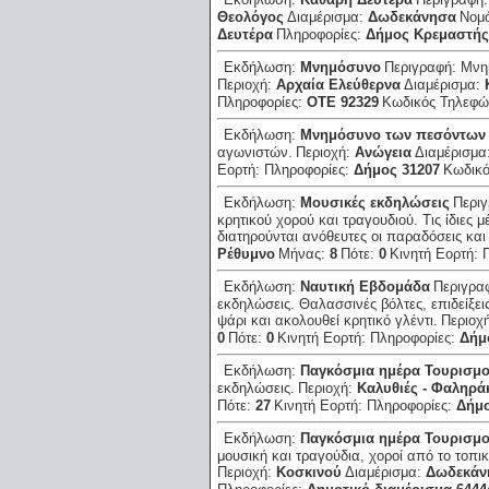
Θεολόγος
Διαμέρισμα:
Δωδεκάνησα
Νομ
Δευτέρα
Πληροφορίες:
Δήμος Κρεμαστής
Εκδήλωση:
Μνημόσυνο
Περιγραφή:
Μνη
Περιοχή:
Αρχαία Ελεύθερνα
Διαμέρισμα:
Πληροφορίες:
ΟΤΕ 92329
Κωδικός Τηλεφ
Εκδήλωση:
Μνημόσυνο των πεσόντων
αγωνιστών.
Περιοχή:
Ανώγεια
Διαμέρισμα
Εορτή:
Πληροφορίες:
Δήμος 31207
Κωδικ
Εκδήλωση:
Μουσικές εκδηλώσεις
Περι
κρητικού χορού και τραγουδιού. Τις ίδιες 
διατηρούνται ανόθευτες οι παραδόσεις και 
Ρέθυμνο
Μήνας:
8
Πότε:
0
Κινητή Εορτή:
Εκδήλωση:
Ναυτική Εβδομάδα
Περιγρα
εκδηλώσεις. Θαλασσινές βόλτες, επιδείξε
ψάρι και ακολουθεί κρητικό γλέντι.
Περιοχ
0
Πότε:
0
Κινητή Εορτή:
Πληροφορίες:
Δήμ
Εκδήλωση:
Παγκόσμια ημέρα Τουρισμ
εκδηλώσεις.
Περιοχή:
Καλυθιές - Φαληρά
Πότε:
27
Κινητή Εορτή:
Πληροφορίες:
Δήμο
Εκδήλωση:
Παγκόσμια ημέρα Τουρισμ
μουσική και τραγούδια, χοροί από το τοπι
Περιοχή:
Κοσκινού
Διαμέρισμα:
Δωδεκάν