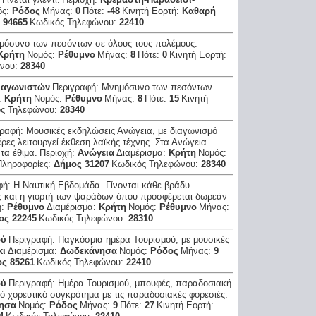
ός:
Ρόδος
Μήνας:
0
Πότε:
-48
Κινητή Εορτή:
Καθαρή
 94665
Κωδικός Τηλεφώνου:
22410
μόσυνο των πεσόντων σε όλους τους πολέμους.
Κρήτη
Νομός:
Ρέθυμνο
Μήνας:
8
Πότε:
0
Κινητή Εορτή:
ώνου:
28340
 αγωνιστών
Περιγραφή:
Μνημόσυνο των πεσόντων
:
Κρήτη
Νομός:
Ρέθυμνο
Μήνας:
8
Πότε:
15
Κινητή
ός Τηλεφώνου:
28340
γραφή:
Μουσικές εκδηλώσεις Ανώγεια, με διαγωνισμό
μέρες λειτουργεί έκθεση λαϊκής τέχνης. Στα Ανώγεια
τα έθιμα.
Περιοχή:
Ανώγεια
Διαμέρισμα:
Κρήτη
Νομός:
Πληροφορίες:
Δήμος 31207
Κωδικός Τηλεφώνου:
28340
φή:
Η Ναυτική Εβδομάδα. Γίνονται κάθε βράδυ
ις και η γιορτή των ψαράδων όπου προσφέρεται δωρεάν
ή:
Ρέθυμνο
Διαμέρισμα:
Κρήτη
Νομός:
Ρέθυμνο
Μήνας:
ος 22245
Κωδικός Τηλεφώνου:
28310
ού
Περιγραφή:
Παγκόσμια ημέρα Τουρισμού, με μουσικές
κι
Διαμέρισμα:
Δωδεκάνησα
Νομός:
Ρόδος
Μήνας:
9
ς 85261
Κωδικός Τηλεφώνου:
22410
ού
Περιγραφή:
Ημέρα Τουρισμού, μπουφές, παραδοσιακή
κό χορευτικό συγκρότημα με τις παραδοσιακές φορεσιές.
ησα
Νομός:
Ρόδος
Μήνας:
9
Πότε:
27
Κινητή Εορτή: