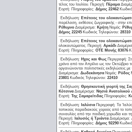
τέλος του Ιουλίου.
Περιοχή:
Πέραμα
Διαμέ
Εορτή:
Πληροφορίες:
Δήμος 22462
Κωδικ
Εκδήλωση:
Επέτειος του ολοκαυτώματ
παρέλαση, εκθέσεις ζωγραφικής - στην επ
Ρέθυμνο
Διαμέρισμα:
Κρήτη
Νομός:
Ρέθυ
Δήμος 22245
Κωδικός Τηλεφώνου:
28310
Εκδήλωση:
Επέτειος του ολοκαυτώματ
ολοκαυτώματος.
Περιοχή:
Αρκάδι
Διαμέρι
Εορτή:
Πληροφορίες:
ΟΤΕ Μονής 83076
Κ
Εκδήλωση:
Ηχος και Φως
Περιγραφή:
Στ
χρόνο από τον Απρίλιο ως τον Οκτώβριο το
οργανώνονται πολιτιστικές εκδηλώσεις με 
Διαμέρισμα:
Δωδεκάνησα
Νομός:
Ρόδος
23801
Κωδικός Τηλεφώνου:
22410
Εκδήλωση:
Θρησκευτική γιορτή της Σα
Κότσινα
Διαμέρισμα:
Νησιά Ανατολικού 
Εορτή:
Της Σαμαρείτιδας
Πληροφορίες:
Κ
Εκδήλωση:
Ιαλύσια
Περιγραφή:
Τα 'Ιαλύ
τοπικούς παραδιακούς χορούς από το τοπι
συναυλίες από την παιδική χορωδία και τη
Περιοχή:
Ιαλυσός ή Τριάντα
Διαμέρισμα:
Εορτή:
Πληροφορίες:
Δήμος 92290
Κωδικ
Εκδήλωση:
Καθαρή Δευτέρα
Περιγραφή