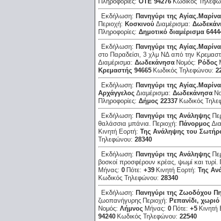
Πληροφορίες:
ΟΤΕ 94276
Κωδικός Τηλεφ
Εκδήλωση:
Πανηγύρι της Αγίας.Μαρίν
Περιοχή:
Κοσκινού
Διαμέρισμα:
Δωδεκάν
Πληροφορίες:
Δημοτικό διαμέρισμα 6444
Εκδήλωση:
Πανηγύρι της Αγίας.Μαρίν
στο Παραδείσι, 3 χλμ ΝΔ από την Κρεμαστ
Διαμέρισμα:
Δωδεκάνησα
Νομός:
Ρόδος
Κρεμαστής 94665
Κωδικός Τηλεφώνου:
2
Εκδήλωση:
Πανηγύρι της Αγίας.Μαρίν
Αρχάγγελος
Διαμέρισμα:
Δωδεκάνησα
Ν
Πληροφορίες:
Δήμος 22337
Κωδικός Τηλε
Εκδήλωση:
Πανηγύρι της Ανάληψης
Πε
θαλάσσια μπάνια.
Περιοχή:
Πάνορμος
Δι
Κινητή Εορτή:
Της Ανάληψης του Σωτήρ
Τηλεφώνου:
28340
Εκδήλωση:
Πανηγύρι της Ανάληψης
Πε
βοσκοί προσφέρουν κρέας, ψωμί και τυρί.
Μήνας:
0
Πότε:
+39
Κινητή Εορτή:
Της Αν
Κωδικός Τηλεφώνου:
28340
Εκδήλωση:
Πανηγύρι της Ζωοδόχου Π
ζωοπανήγυρης
Περιοχή:
Ρεπανίδι, χωριό
Νομός:
Λήμνος
Μήνας:
0
Πότε:
+5
Κινητή
94240
Κωδικός Τηλεφώνου:
22540