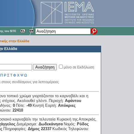
ης του SITE
ικής στην Ελλάδα
ην Ελλάδα
μόνο σε Εκδήλωση
Π
Ρ
Σ
Τ
Φ
Χ
Ψ
Ω
κ στους συνδέσμους για λεπτομέρειες
ονο τοπικό χρώμα γιορτάζονται το καρναβάλι και η
 στίχους. Ακολουθεί γλέντι.
Περιοχή:
Αφάντου
Μήνας:
0
Πότε:
-49
Κινητή Εορτή:
Απόκριες
φώνου:
22410
σιακό καρναβάλι την τελευταία Κυριακή της Αποκριάς,
χάγγελος
Διαμέρισμα:
Δωδεκάνησα
Νομός:
Ρόδος
ες
Πληροφορίες:
Δήμος 22337
Κωδικός Τηλεφώνου: