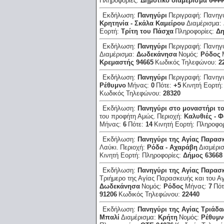
Πληροφορίες:
Δημοτικό διαμέρισμα 6444
Εκδήλωση:
Πανηγύρι
Περιγραφή:
Πανηγύ
Κρητηνία - Σκάλα Καμείρου
Διαμέρισμα:
Εορτή:
Τρίτη του Πάσχα
Πληροφορίες:
Δη
Εκδήλωση:
Πανηγύρι
Περιγραφή:
Πανηγύ
Διαμέρισμα:
Δωδεκάνησα
Νομός:
Ρόδος
Κρεμαστής 94665
Κωδικός Τηλεφώνου:
2
Εκδήλωση:
Πανηγύρι
Περιγραφή:
Πανηγ
Ρέθυμνο
Μήνας:
0
Πότε:
+5
Κινητή Εορτή
Κωδικός Τηλεφώνου:
28320
Εκδήλωση:
Πανηγύρι στο μοναστήρι 
του προφήτη Αμώς.
Περιοχή:
Καλυθιές - 
Μήνας:
6
Πότε:
14
Κινητή Εορτή:
Πληροφορ
Εκδήλωση:
Πανηγύρι της Αγίας Παρασ
Λαύκι.
Περιοχή:
Ρόδα - Αχαράβη
Διαμέρι
Κινητή Εορτή:
Πληροφορίες:
Δήμος 63668
Εκδήλωση:
Πανηγύρι της Αγίας Παρασκ
Τριήμερο της Αγίας Παρασκευής και του Α
Δωδεκάνησα
Νομός:
Ρόδος
Μήνας:
7
Πότ
91206
Κωδικός Τηλεφώνου:
22440
Εκδήλωση:
Πανηγύρι της Αγίας Τριάδα
Μπαλί
Διαμέρισμα:
Κρήτη
Νομός:
Ρέθυμν