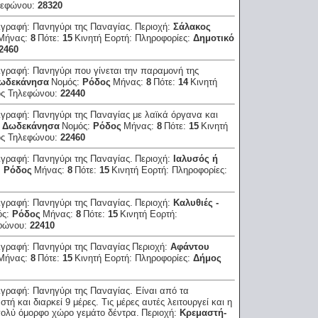
λεφώνου:
28320
ιγραφή:
Πανηγύρι της Παναγίας.
Περιοχή:
Σάλακος
Μήνας:
8
Πότε:
15
Κινητή Εορτή:
Πληροφορίες:
Δημοτικό
2460
ιγραφή:
Πανηγύρι που γίνεται την παραμονή της
ωδεκάνησα
Νομός:
Ρόδος
Μήνας:
8
Πότε:
14
Κινητή
ός Τηλεφώνου:
22440
ιγραφή:
Πανηγύρι της Παναγίας με λαϊκά όργανα και
:
Δωδεκάνησα
Νομός:
Ρόδος
Μήνας:
8
Πότε:
15
Κινητή
ός Τηλεφώνου:
22460
ιγραφή:
Πανηγύρι της Παναγίας.
Περιοχή:
Ιαλυσός ή
:
Ρόδος
Μήνας:
8
Πότε:
15
Κινητή Εορτή:
Πληροφορίες:
ιγραφή:
Πανηγύρι της Παναγίας.
Περιοχή:
Καλυθιές -
ός:
Ρόδος
Μήνας:
8
Πότε:
15
Κινητή Εορτή:
φώνου:
22410
ιγραφή:
Πανηγύρι της Παναγίας
Περιοχή:
Αφάντου
Μήνας:
8
Πότε:
15
Κινητή Εορτή:
Πληροφορίες:
Δήμος
ιγραφή:
Πανηγύρι της Παναγίας. Είναι από τα
τή και διαρκεί 9 μέρες. Τις μέρες αυτές λειτουργεί και η
πολύ όμορφο χώρο γεμάτο δέντρα.
Περιοχή:
Κρεμαστή-