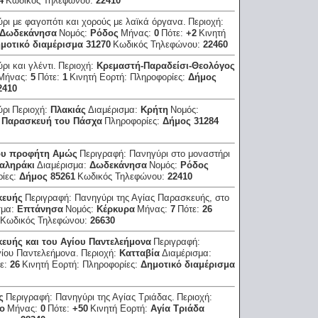
4
Κωδικός Τηλεφώνου:
22410
ρι με φαγοπότι και χορούς με λαϊκά όργανα.
Περιοχή:
Δωδεκάνησα
Νομός:
Ρόδος
Μήνας:
0
Πότε:
+2
Κινητή
μοτικό διαμέρισμα 31270
Κωδικός Τηλεφώνου:
22460
ρι και γλέντι.
Περιοχή:
Κρεμαστή-Παραδείσι-Θεολόγος
Μήνας:
5
Πότε:
1
Κινητή Εορτή:
Πληροφορίες:
Δήμος
2410
ύρι
Περιοχή:
Πλακιάς
Διαμέρισμα:
Κρήτη
Νομός:
:
Παρασκευή του Πάσχα
Πληροφορίες:
Δήμος 31284
του προφήτη Αμώς
Περιγραφή:
Πανηγύρι στο μοναστήρι
Φαληράκι
Διαμέρισμα:
Δωδεκάνησα
Νομός:
Ρόδος
ίες:
Δήμος 85261
Κωδικός Τηλεφώνου:
22410
κευής
Περιγραφή:
Πανηγύρι της Αγίας Παρασκευής, στο
σμα:
Επτάνησα
Νομός:
Κέρκυρα
Μήνας:
7
Πότε:
26
Κωδικός Τηλεφώνου:
26630
ευής και του Αγίου Παντελεήμονα
Περιγραφή:
γίου Παντελεήμονα.
Περιοχή:
Κατταβία
Διαμέρισμα:
ε:
26
Κινητή Εορτή:
Πληροφορίες:
Δημοτικό διαμέρισμα
ς
Περιγραφή:
Πανηγύρι της Αγίας Τριάδας.
Περιοχή:
ο
Μήνας:
0
Πότε:
+50
Κινητή Εορτή:
Αγία Τριάδα