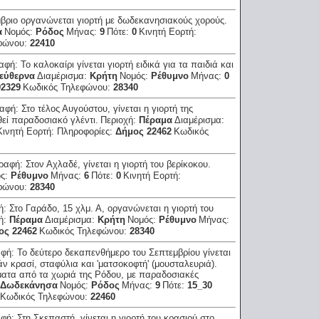
βριο οργανώνεται γιορτή με δωδεκανησιακούς χορούς.
α
Νομός:
Ρόδος
Μήνας:
9
Πότε:
0
Κινητή Εορτή:
φώνου:
22410
ραφή:
Το καλοκαίρι γίνεται γιορτή ειδικά για τα παιδιά και
εύθερνα
Διαμέρισμα:
Κρήτη
Νομός:
Ρέθυμνο
Μήνας:
0
2329
Κωδικός Τηλεφώνου:
28340
ραφή:
Στο τέλος Αυγούστου, γίνεται η γιορτή της
θεί παραδοσιακό γλέντι.
Περιοχή:
Πέραμα
Διαμέρισμα:
Κινητή Εορτή:
Πληροφορίες:
Δήμος 22462
Κωδικός
γραφή:
Στον Αχλαδέ, γίνεται η γιορτή του βερίκοκου.
ός:
Ρέθυμνο
Μήνας:
6
Πότε:
0
Κινητή Εορτή:
φώνου:
28340
ή:
Στο Γαράδο, 15 χλμ. Α, οργανώνεται η γιορτή του
ή:
Πέραμα
Διαμέρισμα:
Κρήτη
Νομός:
Ρέθυμνο
Μήνας:
ος 22462
Κωδικός Τηλεφώνου:
28340
αφή:
Το δεύτερο δεκαπενθήμερο του Σεπτεμβρίου γίνεται
ν κρασί, σταφύλια και 'ματσοκοφτή' (μουσταλευριά).
ματα από τα χωριά της Ρόδου, με παραδοσιακές
Δωδεκάνησα
Νομός:
Ρόδος
Μήνας:
9
Πότε:
15_30
Κωδικός Τηλεφώνου:
22460
αφή:
Στη Σκεπαστή, γίνεται η γιορτή του κρασιού στο