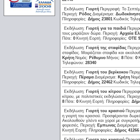
Εκδήλωση:
Γιορτή
Περιγραφή:
Το Σεπτέμ
Περιοχή:
Ρόδος
Διαμέρισμα:
Δωδεκάνησ
Πληροφορίες:
Δήμος 23801
Κωδικός Τηλε
Εκδήλωση:
Γιορτή για τα παιδιά
Περιγ
τους μοιράζουν δώρα.
Περιοχή:
Αρχαία Ελ
Πότε:
0
Κινητή Εορτή:
Πληροφορίες:
ΟΤΕ 9
Εκδήλωση:
Γιορτή της σταφίδας
Περιγ
σταφίδας. Μοιράζεται σταφίδα και ακολου
Κρήτη
Νομός:
Ρέθυμνο
Μήνας:
8
Πότε:
0
Τηλεφώνου:
28340
Εκδήλωση:
Γιορτή του βερίκοκου
Περι
Περιοχή:
Πέραμα
Διαμέρισμα:
Κρήτη
Νομ
Πληροφορίες:
Δήμος 22462
Κωδικός Τηλε
Εκδήλωση:
Γιορτή του κίτρου
Περιγραφ
κίτρου, με πολιτιστικές εκδηλώσεις.
Περιοχ
8
Πότε:
0
Κινητή Εορτή:
Πληροφορίες:
Δήμ
Εκδήλωση:
Γιορτή του κρασιού
Περιγρ
η γιορτή του κρασιού. Προσφέρονται δωρεά
Ακολουθούν γλέντι και χοροί με συγκροτή
φορεσιές.
Περιοχή:
Εμπωνας
Διαμέρισμα:
Κινητή Εορτή:
Πληροφορίες:
Δήμος 41266
Εκδήλωση:
Γιορτη του κρασιού
Περιγρ