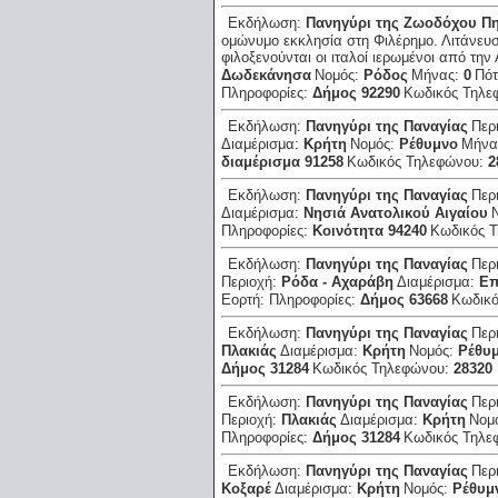
Εκδήλωση:
Πανηγύρι της Ζωοδόχου Π
ομώνυμο εκκλησία στη Φιλέρημο. Λιτάνευσ
φιλοξενούνται οι ιταλοί ιερωμένοι από την 
Δωδεκάνησα
Νομός:
Ρόδος
Μήνας:
0
Πότ
Πληροφορίες:
Δήμος 92290
Κωδικός Τηλε
Εκδήλωση:
Πανηγύρι της Παναγίας
Περ
Διαμέρισμα:
Κρήτη
Νομός:
Ρέθυμνο
Μήνα
διαμέρισμα 91258
Κωδικός Τηλεφώνου:
2
Εκδήλωση:
Πανηγύρι της Παναγίας
Περ
Διαμέρισμα:
Νησιά Ανατολικού Αιγαίου
Πληροφορίες:
Κοινότητα 94240
Κωδικός 
Εκδήλωση:
Πανηγύρι της Παναγίας
Περ
Περιοχή:
Ρόδα - Αχαράβη
Διαμέρισμα:
Επ
Εορτή:
Πληροφορίες:
Δήμος 63668
Κωδικ
Εκδήλωση:
Πανηγύρι της Παναγίας
Περ
Πλακιάς
Διαμέρισμα:
Κρήτη
Νομός:
Ρέθυ
Δήμος 31284
Κωδικός Τηλεφώνου:
28320
Εκδήλωση:
Πανηγύρι της Παναγίας
Περ
Περιοχή:
Πλακιάς
Διαμέρισμα:
Κρήτη
Νομ
Πληροφορίες:
Δήμος 31284
Κωδικός Τηλε
Εκδήλωση:
Πανηγύρι της Παναγίας
Περ
Κοξαρέ
Διαμέρισμα:
Κρήτη
Νομός:
Ρέθυμ