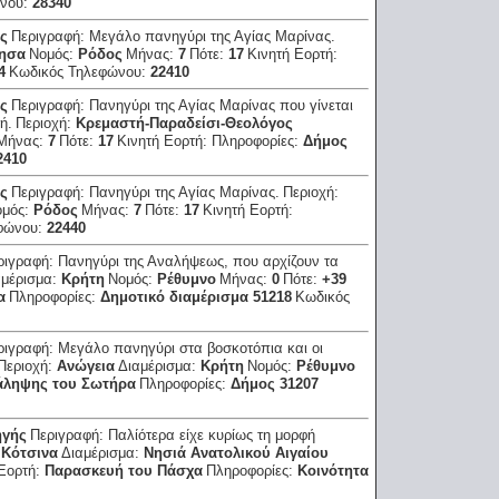
ώνου:
28340
ας
Περιγραφή:
Μεγάλο πανηγύρι της Αγίας Μαρίνας.
ησα
Νομός:
Ρόδος
Μήνας:
7
Πότε:
17
Κινητή Εορτή:
4
Κωδικός Τηλεφώνου:
22410
ας
Περιγραφή:
Πανηγύρι της Αγίας Μαρίνας που γίνεται
ή.
Περιοχή:
Κρεμαστή-Παραδείσι-Θεολόγος
Μήνας:
7
Πότε:
17
Κινητή Εορτή:
Πληροφορίες:
Δήμος
2410
ας
Περιγραφή:
Πανηγύρι της Αγίας Μαρίνας.
Περιοχή:
ομός:
Ρόδος
Μήνας:
7
Πότε:
17
Κινητή Εορτή:
φώνου:
22440
ριγραφή:
Πανηγύρι της Αναλήψεως, που αρχίζουν τα
αμέρισμα:
Κρήτη
Νομός:
Ρέθυμνο
Μήνας:
0
Πότε:
+39
α
Πληροφορίες:
Δημοτικό διαμέρισμα 51218
Κωδικός
ριγραφή:
Μεγάλο πανηγύρι στα βοσκοτόπια και οι
Περιοχή:
Ανώγεια
Διαμέρισμα:
Κρήτη
Νομός:
Ρέθυμνο
άληψης του Σωτήρα
Πληροφορίες:
Δήμος 31207
ηγής
Περιγραφή:
Παλίότερα είχε κυρίως τη μορφή
 Κότσινα
Διαμέρισμα:
Νησιά Ανατολικού Αιγαίου
 Εορτή:
Παρασκευή του Πάσχα
Πληροφορίες:
Κοινότητα