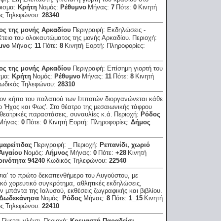
ρισμα:
Κρήτη
Νομός:
Ρέθυμνο
Μήνας:
7
Πότε:
0
Κινητή
ός Τηλεφώνου:
28340
ος της μονής Αρκαδίου
Περιγραφή:
Εκδηλώσεις -
έτειο του ολοκαυτώματος της μονής Αρκαδίου.
Περιοχή:
μνο
Μήνας:
11
Πότε:
8
Κινητή Εορτή:
Πληροφορίες:
ος της μονής Αρκαδίου
Περιγραφή:
Επίσημη γιορτή του
σμα:
Κρήτη
Νομός:
Ρέθυμνο
Μήνας:
11
Πότε:
8
Κινητή
ωδικός Τηλεφώνου:
28310
ον κήπο του παλατιού των Ιπποτών διοργανώνεται κάθε
 'Ηχος και Φως'. Στο θέατρο της μεσαιωνικής τάφρου
θεατρικές παραστάσεις, συναυλίες κ.ά.
Περιοχή:
Ρόδος
Μήνας:
0
Πότε:
0
Κινητή Εορτή:
Πληροφορίες:
Δήμος
μαρείτιδας
Περιγραφή:
_
Περιοχή:
Ρεπανίδι, χωριό
Αιγαίου
Νομός:
Λήμνος
Μήνας:
0
Πότε:
+28
Κινητή
οινότητα 94240
Κωδικός Τηλεφώνου:
22540
σια' το πρώτο δεκαπενθήμερο του Αυγούστου, με
κό χορευτικό συγκρότημα, αθλητικές εκδηλώσεις,
ν μπάντα της Ιαλυσού, εκθέσεις ζωγραφικής και βιβλίου.
Δωδεκάνησα
Νομός:
Ρόδος
Μήνας:
8
Πότε:
1_15
Κινητή
ός Τηλεφώνου:
22410
:
Γίνεται γλέντι.
Περιοχή:
Κρεμαστή-Παραδείσι-