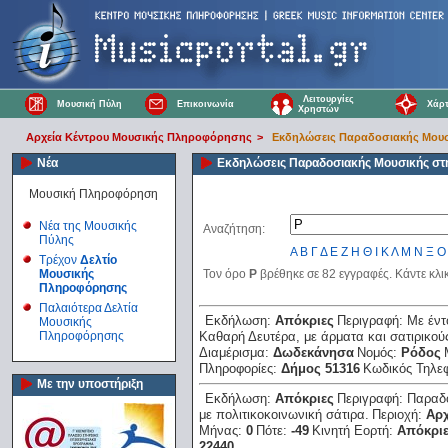
Λειτουργίες
Μουσική Πύλη
Επικοινωνία
Χάρτ
Χρηστών
Αρχεία Κέντρου Μουσικής Πληροφόρησης
>
Εκδηλώσεις Παραδοσιακής Μουσ
Νέα
Εκδηλώσεις Παραδοσιακής Μουσικής στ
Μουσική Πληροφόρηση
Νέα της Μουσικής
Αναζήτηση:
Πύλης
Α
Β
Γ
Δ
Ε
Ζ
Η
Θ
Ι
Κ
Λ
Μ
Ν
Ξ
Ο
Τρέχον
Δελτίο
Μουσικής
Τον όρο
Ρ
βρέθηκε σε 82 εγγραφές. Κάντε κλι
Πληροφόρησης
Παλαιότερα Δελτία
Εκδήλωση:
Απόκριες
Περιγραφή:
Με έντ
Μουσικής
Πληροφόρησης
Καθαρή Δευτέρα, με άρματα και σατιρικούς
Διαμέρισμα:
Δωδεκάνησα
Νομός:
Ρόδος
Πληροφορίες:
Δήμος 51316
Κωδικός Τηλε
Με την υποστήριξη
Εκδήλωση:
Απόκριες
Περιγραφή:
Παραδο
με πολιτικοκοινωνική σάτιρα.
Περιοχή:
Αρ
Μήνας:
0
Πότε:
-49
Κινητή Εορτή:
Απόκρι
22440