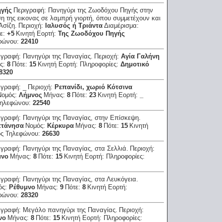
ηγής
Περιγραφή:
Πανηγύρι της Ζωοδόχου Πηγής στην
η της εικονας σε λαμπρή γιορτή, όπου συμμετέχουν και
Ασίζη.
Περιοχή:
Ιαλυσός ή Τριάντα
Διαμέρισμα:
ε:
+5
Κινητή Εορτή:
Της Ζωοδόχου Πηγής
φώνου:
22410
ιγραφή:
Πανηγύρι της Παναγίας.
Περιοχή:
Αγία Γαλήνη
ς:
8
Πότε:
15
Κινητή Εορτή:
Πληροφορίες:
Δημοτικό
8320
ιγραφή:
_
Περιοχή:
Ρεπανίδι, χωριό Κότσινα
Νομός:
Λήμνος
Μήνας:
8
Πότε:
23
Κινητή Εορτή:
_
Τηλεφώνου:
22540
ιγραφή:
Πανηγύρι της Παναγίας, στην Επίσκεψη.
τάνησα
Νομός:
Κέρκυρα
Μήνας:
8
Πότε:
15
Κινητή
ός Τηλεφώνου:
26630
ιγραφή:
Πανηγύρι της Παναγίας, στα Σελλιά.
Περιοχή:
μνο
Μήνας:
8
Πότε:
15
Κινητή Εορτή:
Πληροφορίες:
ιγραφή:
Πανηγύρι της Παναγίας, στα Λευκόγεια.
ός:
Ρέθυμνο
Μήνας:
9
Πότε:
8
Κινητή Εορτή:
φώνου:
28320
ιγραφή:
Μεγάλο πανηγύρι της Παναγίας.
Περιοχή:
νο
Μήνας:
8
Πότε:
15
Κινητή Εορτή:
Πληροφορίες: