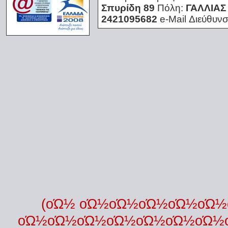
Σπυρίδη 89
Πόλη:
ΓΑΛΛΙΑΣ
2421095682
e-Mail Διεύθυν
(οΏ½ οΏ½οΏ½οΏ½οΏ½οΏ
οΏ½οΏ½οΏ½οΏ½οΏ½οΏ½οΏ½