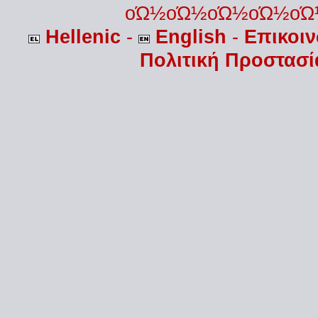
οΏ½οΏ½οΏ½οΏ½οΏ
Hellenic
-
English
-
Επικοι
Πολιτική Προστασ