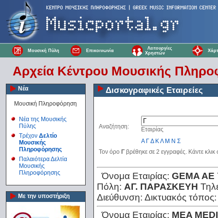
Λειτουργίες
Μουσική Πύλη
Επικοινωνία
Χάρτ
Χρηστών
Αρχεία Κέντρου Μουσικής Πληρ
Νέα
Δισκογραφικές Εταιρείες
Μουσική Πληροφόρηση
Νέα της Μουσικής
Πύλης
Αναζήτηση:
Εταιρίας
Τρέχον
Δελτίο
Α
Γ
Δ
Κ
Λ
Μ
Ν
Σ
Μουσικής
Πληροφόρησης
Τον όρο
Γ
βρέθηκε σε 2 εγγραφές. Κάντε κλικ
Παλαιότερα Δελτία
Μουσικής
Πληροφόρησης
Όνομα Εταιρίας:
GEMA AE
Πόλη:
ΑΓ. ΠΑΡΑΣΚΕΥΗ
Τηλ
Διεύθυνση:
Δικτυακός τόπος
Με την υποστήριξη
Όνομα Εταιρίας:
MEA MEDI