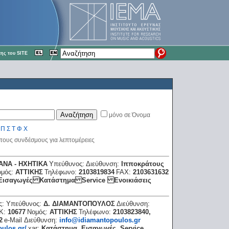
ης του SITE
μόνο σε Όνομα
Π
Σ
Τ
Φ
Χ
στους συνδέσμους για λεπτομέρειες
ΝΑ - ΗΧΗΤΙΚΑ
Υπεύθυνος:
Διεύθυνση:
Ιπποκράτους
ομός:
ΑΤΤΙΚΗΣ
Τηλέφωνο:
2103819834
FAX:
2103631632
Εισαγωγές Κατάστημα Service Ενοικιάσεις
ς:
Υπεύθυνος:
Δ. ΔΙΑΜΑΝΤΟΠΟΥΛΟΣ
Διεύθυνση:
Κ:
10677
Νομός:
ΑΤΤΙΚΗΣ
Τηλέφωνο:
2103823840,
2
e-Mail Διεύθυνση:
info@idiamantopoulos.gr
ulos.gr/
xar:
Κατάστημα, Εισαγωγές, Service