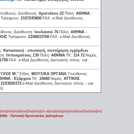
πεύθυνος:
Διεύθυνση:
Αριστάτου 22
Πόλη:
ΑΘΗΝΑ -
Τηλέφωνο:
2107245800
FAX:
e-Mail Διεύθυνση:
ύθυνος:
Διεύθυνση:
Ιουλιανού 76
Πόλη:
ΑΘΗΝΑ -
ΙΚΗΣ
Τηλέφωνο:
2108833768
FAX:
e-Mail Διεύθυνση:
ς:
Κατασκευή - επισκευή, συντήρηση εγχόρδων
νση:
Ιπποκράτους 130
Πόλη:
ΑΘΗΝΑ
ΤΚ:
114 72
Νομός:
1758
FAX:
e-Mail Διεύθυνση:
Δικτυακός τόπος:
xar:
ΥΧΟΣ Μ."
Είδος:
ΜΟΥΣΙΚΑ ΟΡΓΑΝΑ
Υπεύθυνος:
ΘΗΝΑ - Εξάρχεια
ΤΚ:
10680
Νομός:
ΑΤΤΙΚΗΣ
:
2103820372
e-Mail Διεύθυνση:
Δικτυακός τόπος:
-
xar:
ός:
οΏ½οΏ½οΏ½οΏ½οΏ½οΏ½οΏ½ οΏ½οΏ½οΏ½οΏ½οΏ½οΏ½οΏ½οΏ½)
 IEMA
-
Πολιτική Προστασίας Δεδομένων