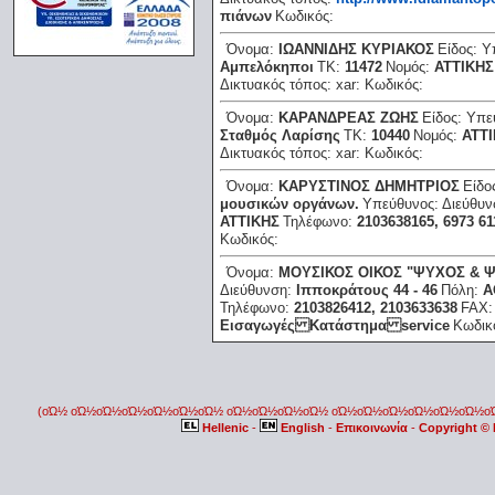
πιάνων
Κωδικός:
Όνομα:
ΙΩΑΝΝΙΔΗΣ ΚΥΡΙΑΚΟΣ
Είδος:
Υ
Αμπελόκηποι
ΤΚ:
11472
Νομός:
ΑΤΤΙΚΗΣ
Δικτυακός τόπος:
xar:
Κωδικός:
Όνομα:
ΚΑΡΑΝΔΡΕΑΣ ΖΩΗΣ
Είδος:
Υπε
Σταθμός Λαρίσης
ΤΚ:
10440
Νομός:
ΑΤΤ
Δικτυακός τόπος:
xar:
Κωδικός:
Όνομα:
ΚΑΡΥΣΤΙΝΟΣ ΔΗΜΗΤΡΙΟΣ
Είδο
μουσικών οργάνων.
Υπεύθυνος:
Διεύθυ
ΑΤΤΙΚΗΣ
Τηλέφωνο:
2103638165, 6973 61
Κωδικός:
Όνομα:
ΜΟΥΣΙΚΟΣ ΟΙΚΟΣ "ΨΥΧΟΣ & Ψ
Διεύθυνση:
Ιπποκράτους 44 - 46
Πόλη:
Α
Τηλέφωνο:
2103826412, 2103633638
FAX
Εισαγωγές Κατάστημα service
Κωδικ
(οΏ½ οΏ½οΏ½οΏ½οΏ½οΏ½οΏ½ οΏ½οΏ½οΏ½οΏ½ οΏ½οΏ½οΏ½οΏ½οΏ½οΏ½
Hellenic
-
English
-
Επικοινωνία
-
Copyright ©