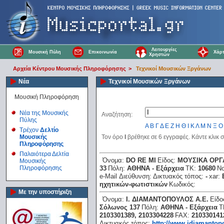
Λειτουργίες
Μουσική Πύλη
Επικοινωνία
Χάρτ
Χρηστών
Αρχεία Κέντρου Μουσικής Πληροφόρησης
>
Τεχνικοί Μουσικών Ξργάνων
Νέα
Τεχνικοί Μουσικών Ξργάνων
Μουσική Πληροφόρηση
Νέα της Μουσικής
Αναζήτηση:
Πύλης
Α
Β
Γ
Δ
Ε
Ζ
Η
Θ
Ι
Κ
Λ
Μ
Ν
Ξ
Ο
Τρέχον
Δελτίο
Μουσικής
Τον όρο
Ι
βρέθηκε σε 6 εγγραφές. Κάντε κλικ 
Πληροφόρησης
Παλαιότερα Δελτία
Όνομα:
DΟ RΕ ΜΙ
Είδος:
ΜΟΥΣΙΚΑ ΟΡΓΑ
Μουσικής
Πληροφόρησης
33
Πόλη:
ΑΘΗΝΑ - Εξάρχεια
ΤΚ:
10680
Ν
e-Mail Διεύθυνση:
Δικτυακός τόπος:
-
xar:
ηχητικών-φωτιστικών
Κωδικός:
Με την υποστήριξη
Όνομα:
Ι. ΔΙΑΜΑΝΤΟΠΟΥΛΟΣ Α.Ε.
Είδο
Σόλωνος 137
Πόλη:
ΑΘΗΝΑ - Εξάρχεια
Τ
2103301389, 2103304228
FAX:
210330141
Δικτυακός τόπος:
http://www.idiamantopo