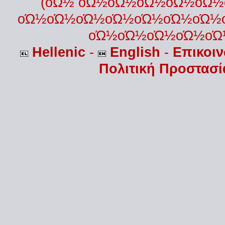
(οΏ½ οΏ½οΏ½οΏ½οΏ½οΏ
οΏ½οΏ½οΏ½οΏ½οΏ½οΏ½οΏ½
οΏ½οΏ½οΏ½οΏ½οΏ
Hellenic
-
English
-
Επικοι
Πολιτική Προστασ