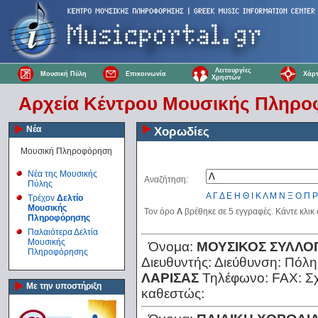
Λειτουργίες
Μουσική Πύλη
Επικοινωνία
Χάρτ
Χρηστών
Αρχεία Κέντρου Μουσικής Πληρ
Νέα
Χορωδίες
Μουσική Πληροφόρηση
Νέα της Μουσικής
Αναζήτηση:
Πύλης
Α
Γ
Δ
Ε
Η
Θ
Ι
Κ
Λ
Μ
Ν
Ξ
Ο
Π
Ρ
Τρέχον
Δελτίο
Μουσικής
Τον όρο
Λ
βρέθηκε σε 5 εγγραφές. Κάντε κλικ
Πληροφόρησης
Παλαιότερα Δελτία
Μουσικής
Όνομα:
ΜΟΥΣΙΚΟΣ ΣΥΛΛΟ
Πληροφόρησης
Διευθυντής:
Διεύθυνση:
Πόλη
ΛΑΡΙΣΑΣ
Τηλέφωνο:
FAX:
Σ
Με την υποστήριξη
καθεστώς: