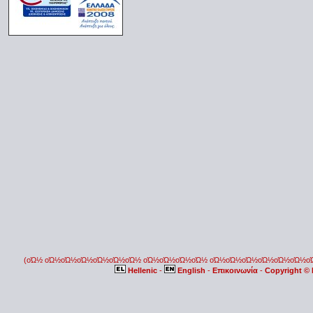
(οΏ½ οΏ½οΏ½οΏ½οΏ½οΏ½οΏ½ οΏ½οΏ½οΏ½οΏ½ οΏ½οΏ½οΏ½οΏ½οΏ½οΏ½
Hellenic
-
English
-
Επικοινωνία
-
Copyright ©