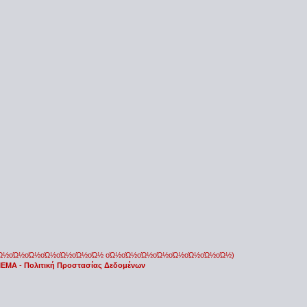
οΏ½οΏ½οΏ½οΏ½οΏ½οΏ½οΏ½ οΏ½οΏ½οΏ½οΏ½οΏ½οΏ½οΏ½οΏ½)
 IEMA
-
Πολιτική Προστασίας Δεδομένων