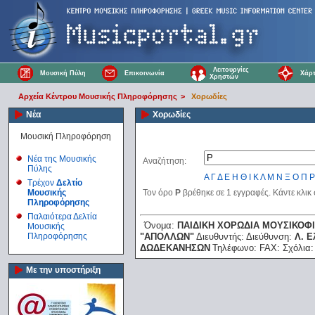
Λειτουργίες
Μουσική Πύλη
Επικοινωνία
Χάρτ
Χρηστών
Αρχεία Κέντρου Μουσικής Πληροφόρησης
>
Χορωδίες
Νέα
Χορωδίες
Μουσική Πληροφόρηση
Νέα της Μουσικής
Αναζήτηση:
Πύλης
Α
Γ
Δ
Ε
Η
Θ
Ι
Κ
Λ
Μ
Ν
Ξ
Ο
Π
Ρ
Τρέχον
Δελτίο
Μουσικής
Τον όρο
Ρ
βρέθηκε σε 1 εγγραφές. Κάντε κλικ
Πληροφόρησης
Παλαιότερα Δελτία
Όνομα:
ΠΑΙΔΙΚΗ ΧΟΡΩΔΙΑ ΜΟΥΣΙΚΟ
Μουσικής
Πληροφόρησης
"ΑΠΟΛΛΩΝ"
Διευθυντής:
Διεύθυνση:
Λ. Ε
ΔΩΔΕΚΑΝΗΣΩΝ
Τηλέφωνο:
FAX:
Σχόλια
Με την υποστήριξη