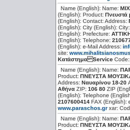
Name (English):
Name:
ΜΙ
(English):
Product:
Πνευστά 
(English):
Contact:
Address:
(English):
City (English):
City
(English):
Prefecture:
ΑΤΤΙΚ
(English):
Telephone:
21067
(English):
e-Mail Address:
in
site:
www.mihalitsianosmus
Κατάστημα Service
Code
Name (English):
Name:
ΠΑ
Product:
ΠΝΕΥΣΤΑ ΜΟΥΣΙΚ
Address:
Ναυαρίνου 18-20
Αθήνα
ZIP:
106 80
ZIP (Engl
(English):
Telephone (Englis
2107600414
FAX (English):
www.paraschos.gr
xar:
Cod
Name (English):
Name:
ΠΑ
Product:
ΠΝΕΥΣΤΑ ΜΟΥΣΙΚ