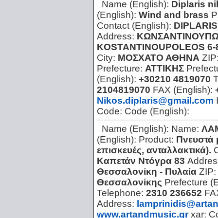
Name (English):
Diplaris n
(English):
Wind and brass
P
Contact (English):
DIPLARIS
Address:
ΚΩΝΣΑΝΤΙΝΟΥΠΩ
KOSTANTINOUPOLEOS 6-
City:
ΜΟΣΧΑΤΟ ΑΘΗΝΑ
ZIP
Prefecture:
ΑΤΤΙΚΗΣ
Prefect
(English):
+30210 4819070
2104819070
FAX (English):
Nikos.diplaris@gmail.com
Code:
Code (English):
Name (English):
Name:
ΛΑ
(English):
Product:
Πνευστά 
επισκευές, ανταλλακτικά).
C
Καπετάν Ντόγρα 83
Addres
Θεσσαλονίκη - Πυλαία
ZIP
Θεσσαλονίκης
Prefecture (
Telephone:
2310 236652
FA
Address:
lamprinidis@arta
www.artandmusic.gr
xar:
C