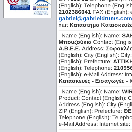
(English):
Telephone (Englis
2102386041
FAX (English):
gabriel@gabrieldrums.com
xar:
Κατάστημα Κατασκευέ
Name (English):
Name:
SA
Μπουζούκια
Contact (Englis
Α.Β.Ε.Ε.
Address:
Σοφοκλέο
(English):
City (English):
City
(English):
Prefecture:
ΑΤΤΙΚ
(English):
Telephone:
21095
(English):
e-Mail Address:
Int
Κατασκευές - Εισαγωγές -
Name (English):
Name:
WΙ
Product:
Contact (English):
C
Address (English):
City (Engl
ZIP (English):
Prefecture:
ΘΕ
Telephone (English):
Teleph
e-Mail Address:
Internet site: