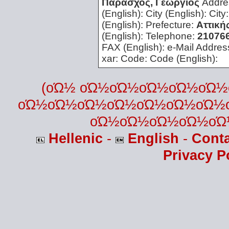
Παράσχος, Γεώργιος
Addre
(English):
City (English):
City
(English):
Prefecture:
Αττική
(English):
Telephone:
21076
FAX (English):
e-Mail Addres
xar:
Code:
Code (English):
(οΏ½ οΏ½οΏ½οΏ½οΏ½οΏ
οΏ½οΏ½οΏ½οΏ½οΏ½οΏ½οΏ½
οΏ½οΏ½οΏ½οΏ½οΏ
Hellenic
-
English
-
Cont
Privacy P