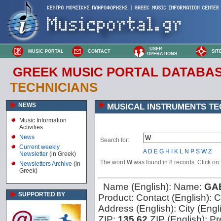
USER
MUSIC PORTAL
CONTACT
SIT
OPERATIONS
GREEK MUSIC PORTAL DATABA
TECHNICIANS
NEWS
MUSICAL INSTRUMENTS TE
Music Information
Activities
News
Search for:
Current weekly
A
D
E
G
H
I
K
L
N
P
S
W
Z
Newsletter
(in Greek)
The word
W
was found in 8 records. Click on t
Newsletters Archive
(in
Greek)
Name (English):
Name:
GA
SUPPORTED BY
Product:
Contact (English):
C
Address (English):
City (Engl
ZIP:
135 62
ZIP (English):
Pr