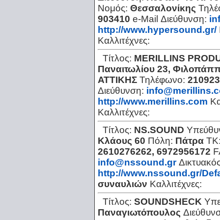
Νομός:
Θεσσαλονίκης
Τηλέ
903410
e-Mail Διεύθυνση:
in
http://www.hypersound.gr/
Καλλιτέχνες:
Τίτλος:
MERILLINS PROD
Παναιτωλίου 23, Φιλοπάπ
ΑΤΤΙΚΗΣ
Τηλέφωνο:
210923
Διεύθυνση:
info@merillins.
http://www.merillins.com
Κα
Καλλιτέχνες:
Τίτλος:
NS.SOUND
Υπεύθυ
Κλάους 60
Πόλη:
Πάτρα
ΤΚ
2610276262, 6972956172
F
info@nssound.gr
Δικτυακός
http://www.nssound.gr/Def
συναυλιών
Καλλιτέχνες:
Τίτλος:
SOUNDSHECK
Υπε
Παναγιωτόπουλος
Διεύθυν