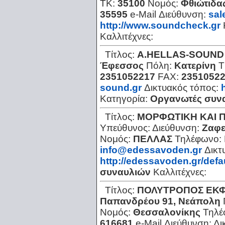
ΤΚ:
35100
Νομός:
Φθιώτιδα
35595
e-Mail Διεύθυνση:
sal
http://www.soundcheck.gr
Καλλιτέχνες:
Τίτλος:
Α.HELLAS-SOUND
Έφεσσος
Πόλη:
Κατερίνη
Τ
2351052217
FAX:
2351052
sound.gr
Δικτυακός τόπος:
Κατηγορία:
Οργανωτές συν
Τίτλος:
ΜΟΡΦΩΤΙΚΗ ΚΑΙ Π
Υπεύθυνος:
Διεύθυνση:
Ζαφε
Νομός:
ΠΕΛΛΑΣ
Τηλέφωνο:
info@edessavoden.gr
Δικτ
http://edessavoden.gr/defa
συναυλιών
Καλλιτέχνες:
Τίτλος:
ΠΟΛΥΤΡΟΠΟΣ ΕΚ
Παπανδρέου 91, Νεάπολη
Νομός:
Θεσσαλονίκης
Τηλέ
616681
e-Mail Διεύθυνση:
Δι