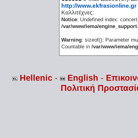
http://www.ekfrasionline.gr
Καλλιτέχνες:
Notice
: Undefined index: concert
/var/www/iema/engine_support.
Warning
: sizeof(): Parameter mu
Countable in
/var/www/iema/eng
Hellenic
-
English
-
Επικοι
Πολιτική Προστασ