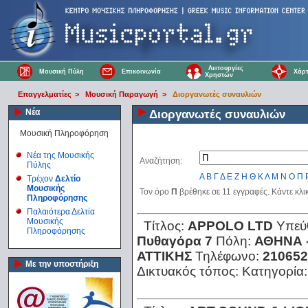
Λειτουργίες
Μουσική Πύλη
Επικοινωνία
Χάρτ
Χρηστών
Επαγγελματίες
>
Μουσική Παραγωγή
>
Διοργανωτές συναυλιών
Νέα
Διοργανωτές συναυλιών
Μουσική Πληροφόρηση
Νέα της Μουσικής
Αναζήτηση:
Πύλης
Α
Β
Γ
Δ
Ε
Ζ
Η
Θ
Κ
Λ
Μ
Ν
Ο
Π
Τρέχον
Δελτίο
Μουσικής
Τον όρο
Π
βρέθηκε σε 11 εγγραφές. Κάντε κλι
Πληροφόρησης
Παλαιότερα Δελτία
Μουσικής
Τίτλος:
APPOLO LTD
Υπεύ
Πληροφόρησης
Πυθαγόρα 7
Πόλη:
ΑΘΗΝΑ 
ΑΤΤΙΚΗΣ
Τηλέφωνο:
210652
Με την υποστήριξη
Δικτυακός τόπος:
Κατηγορία