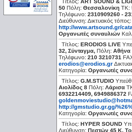
Τίτλος:
ART SOUND & LIG
50
Πόλη:
Θεσσαλονίκη
ΤΚ:
Τηλέφωνο:
2310909260 - 2
Διεύθυνση:
Δικτυακός τόπος:
http://www.artsound.gr/cat
Οργανωτές συναυλιών
Καλ
Τίτλος:
ERODIOS LIVE
Υπε
32, Σύνταγμα,
Πόλη:
Αθήνα
Τηλέφωνο:
210 3210731
FA
erodios@erodios.gr
Δικτυα
Κατηγορία:
Οργανωτές συν
Τίτλος:
G.M.STUDIO
Υπεύθ
Αιολίδος 8
Πόλη:
Λάρισα
Τ
6932214409, 6949886372
F
goldenmoviestudio@hotma
http://gmstudio.gr.g
Κατηγορία:
Οργανωτές συν
Τίτλος:
HYPER SOUND
Υπ
Διεύθυνση:
Πεστών 45 Κ. Τ