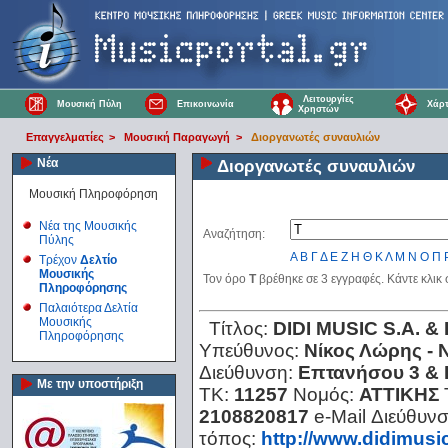
Λειτουργίες
Μουσική Πύλη
Επικοινωνία
Χάρτ
Χρηστών
Επαγγελματίες
>
Μουσική Παραγωγή
>
Διοργανωτές συναυλιών
Νέα
Διοργανωτές συναυλιών
Μουσική Πληροφόρηση
Νέα της Μουσικής
Αναζήτηση:
Πύλης
Α
Β
Γ
Δ
Ε
Ζ
Η
Θ
Κ
Λ
Μ
Ν
Ο
Π
Τρέχον
Δελτίο
Μουσικής
Τον όρο
Τ
βρέθηκε σε 3 εγγραφές. Κάντε κλικ
Πληροφόρησης
Παλαιότερα Δελτία
Μουσικής
Τίτλος:
DIDI MUSIC S.A. 
Πληροφόρησης
Υπεύθυνος:
Νίκος Λώρης - 
Διεύθυνση:
Επτανήσου 3 & 
Με την υποστήριξη
ΤΚ:
11257
Νομός:
ΑΤΤΙΚΗΣ
2108820817
e-Mail Διεύθυν
τόπος:
http://www.didimusic