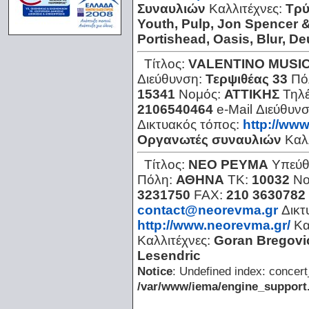
Συναυλιών
Καλλιτέχνες:
Τρύ
Youth, Pulp, Jon Spencer 
Portishead, Oasis, Blur, D
Τίτλος:
VALENTINO MUSI
Διεύθυνση:
Τερψιθέας 33
Πό
15341
Νομός:
ΑΤΤΙΚΗΣ
Τηλ
2106540464
e-Mail Διεύθυν
Δικτυακός τόπος:
http://ww
Οργανωτές συναυλιών
Καλ
Τίτλος:
ΝΕΟ ΡΕΥΜΑ
Υπεύθ
Πόλη:
ΑΘΗΝΑ
ΤΚ:
10032
Νο
3231750
FAX:
210 3630782
contact@neorevma.gr
Δικτ
http://www.neorevma.gr/
Κα
Καλλιτέχνες:
Goran Bregovic
Lesendric
Notice
: Undefined index: concert
/var/www/iema/engine_support.