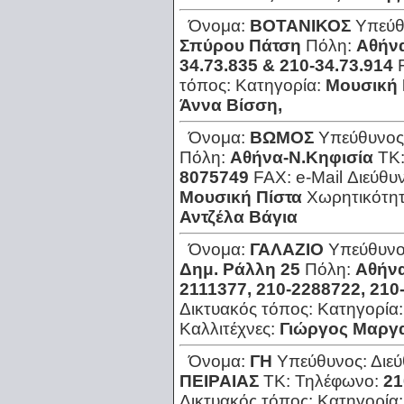
Όνομα:
ΒΟΤΑΝΙΚΟΣ
Υπεύθ
Σπύρου Πάτση
Πόλη:
Αθήν
34.73.835 & 210-34.73.914
τόπος:
Κατηγορία:
Μουσική 
Άννα Βίσση,
Όνομα:
ΒΩΜΟΣ
Υπεύθυνος
Πόλη:
Αθήνα-Ν.Κηφισία
ΤΚ
8075749
FAX:
e-Mail Διεύθυ
Μουσική Πίστα
Χωρητικότη
Αντζέλα Βάγια
Όνομα:
ΓΑΛΑΖΙΟ
Υπεύθυνο
Δημ. Ράλλη 25
Πόλη:
Αθήνα
2111377, 210-2288722, 210
Δικτυακός τόπος:
Κατηγορία
Καλλιτέχνες:
Γιώργος Μαργα
Όνομα:
ΓΗ
Υπεύθυνος:
Διε
ΠΕΙΡΑΙΑΣ
ΤΚ:
Τηλέφωνο:
21
Δικτυακός τόπος:
Κατηγορία