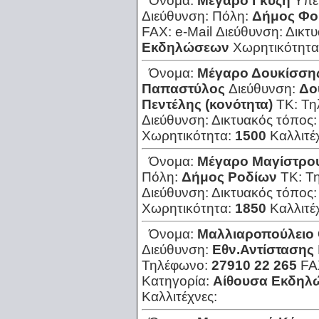
Όνομα:
Μέγαρο Γκύζη
Υπε
Διεύθυνση:
Πόλη:
Δήμος Φο
FAX:
e-Mail Διεύθυνση:
Δικτ
Εκδηλώσεων
Χωρητικότητα
Όνομα:
Μέγαρο Δουκίσσης
Παπαστύλος
Διεύθυνση:
Δο
Πεντέλης (κονότητα)
ΤΚ:
Τη
Διεύθυνση:
Δικτυακός τόπος
Χωρητικότητα:
1500
Καλλιτέ
Όνομα:
Μέγαρο Μαγίστρο
Πόλη:
Δήμος Ροδίων
ΤΚ:
Τ
Διεύθυνση:
Δικτυακός τόπος
Χωρητικότητα:
1850
Καλλιτέ
Όνομα:
Μαλλιαροπούλειο
Διεύθυνση:
Εθν.Αντίστασης
Τηλέφωνο:
27910 22 265
FA
Κατηγορία:
Αίθουσα Εκδηλ
Καλλιτέχνες: