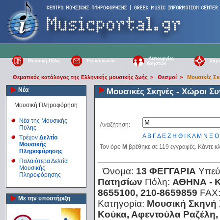
Λειτουργίες
Μουσική Πύλη
Επικοινωνία
Χάρτ
Χρηστών
Θεματικός κατάλογος της Ελληνικής μουσικής ζωής
>
Θεσμοί
>
Μουσικές Σκ
Νέα
Μουσικές Σκηνές - Χώροι Σ
Μουσική Πληροφόρηση
Νέα της Μουσικής
Αναζήτηση:
Πύλης
Α
Β
Γ
Δ
Ε
Ζ
Η
Θ
Ι
Κ
Λ
Μ
Ν
Ξ
Ο
Τρέχον
Δελτίο
Μουσικής
Τον όρο
Μ
βρέθηκε σε 119 εγγραφές. Κάντε κλ
Πληροφόρησης
Παλαιότερα Δελτία
Μουσικής
Όνομα:
13 ΦΕΓΓΑΡΙΑ
Υπεύ
Πληροφόρησης
Πατησίων
Πόλη:
ΑΘΗΝΑ - 
8655100, 210-8659859
FAX
Με την υποστήριξη
Κατηγορία:
Μουσική Σκηνή
Κούκα, Αφεντούλα Ραζέλη,