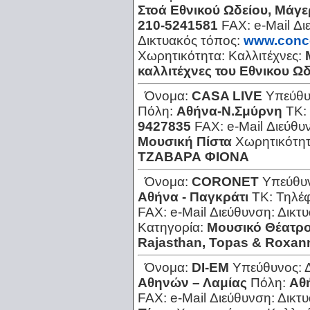
Στοά Εθνικού Ωδείου, Μάγε
210-5241581
FAX:
e-Mail Δ
Δικτυακός τόπος:
www.conce
Χωρητικότητα:
Καλλιτέχνες:
καλλιτέχνες του Εθνικου Ωδ
Όνομα:
CASA LIVE
Υπεύθυ
Πόλη:
Αθήνα-Ν.Σμύρνη
ΤΚ:
9427835
FAX:
e-Mail Διεύθυ
Μουσική Πίστα
Χωρητικότη
ΤΖΑΒΑΡΑ ΦΙΟΝΑ
Όνομα:
CORONET
Υπεύθυ
Αθήνα - Παγκράτι
ΤΚ:
Τηλέ
FAX:
e-Mail Διεύθυνση:
Δικτ
Κατηγορία:
Μουσικό Θέατρ
Rajasthan, Topas & Roxan
Όνομα:
DI-EM
Υπεύθυνος:
Αθηνών – Λαμίας
Πόλη:
Αθ
FAX:
e-Mail Διεύθυνση:
Δικτ