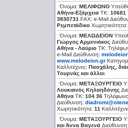
Όνομα:
ΜΕΛΙΦΩΝΟ
Υπεύθ
Αθήνα-Εξάρχεια
ΤΚ:
10681
3830731
FAX:
e-Mail Διεύθυ
Ρεμπετάδικο
Χωρητικότητα
Όνομα:
ΜΕΛΩΔΕΙΟΝ
Υπεύ
Γιώργος Αρμενιάκος
Διεύθ
Αθήνα - Λαύριο
ΤΚ:
Τηλέφω
e-Mail Διεύθυνση:
melodeio
www.melodeion.gr
Κατηγορ
Καλλιτέχνες:
Πασχάλης, διά
Τουρνάς και άλλοι
Όνομα:
ΜΕΤΑΞΟΥΡΓΕΙΟ
Υ
Λουκιανός Κηλαηδόνης
Δι
Αθήνα
ΤΚ:
104 36
Τηλέφων
Διεύθυνση:
diadromi@otene
Χωρητικότητα:
11
Καλλιτέχν
Όνομα:
ΜΕΤΑΞΟΥΡΓΕΙΟ
Υ
και Άννα Βαγενά
Διεύθυνση