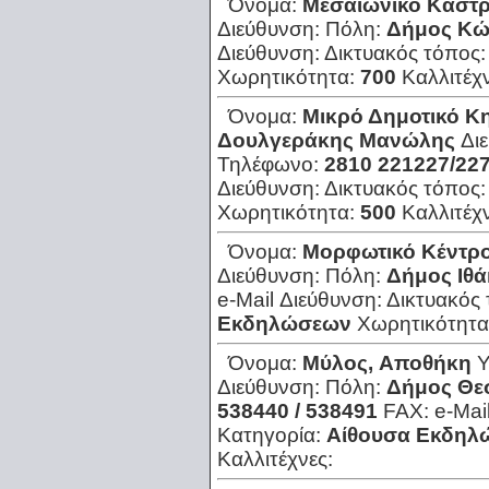
Όνομα:
Μεσαιωνικό Κάστ
Διεύθυνση:
Πόλη:
Δήμος Κ
Διεύθυνση:
Δικτυακός τόπος
Χωρητικότητα:
700
Καλλιτέχ
Όνομα:
Μικρό Δημοτικό Κ
Δουλγεράκης Μανώλης
Δι
Τηλέφωνο:
2810 221227/22
Διεύθυνση:
Δικτυακός τόπος
Χωρητικότητα:
500
Καλλιτέχ
Όνομα:
Μορφωτικό Κέντρ
Διεύθυνση:
Πόλη:
Δήμος Ιθά
e-Mail Διεύθυνση:
Δικτυακός
Εκδηλώσεων
Χωρητικότητα
Όνομα:
Μύλος, Αποθήκη
Υ
Διεύθυνση:
Πόλη:
Δήμος Θε
538440 / 538491
FAX:
e-Mai
Κατηγορία:
Αίθουσα Εκδηλ
Καλλιτέχνες: