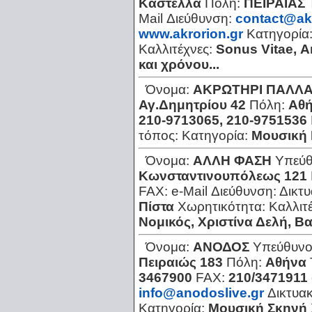
Καστέλλα
Πόλη:
ΠΕΙΡΑΙΑΣ
Mail Διεύθυνση:
contact@akr
www.akrorion.gr
Κατηγορία
Καλλιτέχνες:
Sonus Vitae, Α
και χρόνου...
Όνομα:
ΑΚΡΩΤΗΡΙ ΠΑΛΛ
Αγ.Δημητρίου 42
Πόλη:
Αθή
210-9713065, 210-9751536
τόπος:
Κατηγορία:
Μουσική 
Όνομα:
ΑΛΛΗ ΦΑΣΗ
Υπεύθ
Κωνσταντινουπόλεως 121
FAX:
e-Mail Διεύθυνση:
Δικτ
Πίστα
Χωρητικότητα:
Καλλιτ
Νομικός, Χριστίνα Δελή, Β
Όνομα:
ΑΝΟΔΟΣ
Υπεύθυνο
Πειραιώς 183
Πόλη:
Αθήνα
3467900
FAX:
210/3471911
info@anodoslive.gr
Δικτυα
Κατηγορία:
Μουσική Σκηνή