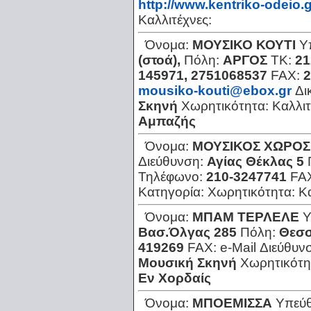
http://www.kentriko-odeio.g
Καλλιτέχνες:
Όνομα:
ΜΟΥΣΙΚΟ ΚΟΥΤΙ
Υ
(στοά),
Πόλη:
ΑΡΓΟΣ
ΤΚ:
21
145971, 2751068537
FAX:
2
mousiko-kouti@ebox.gr
Δι
Σκηνή
Χωρητικότητα:
Καλλιτ
Αμπαζής
Όνομα:
ΜΟΥΣΙΚΟΣ ΧΩΡΟΣ
Διεύθυνση:
Αγίας Θέκλας 5
Τηλέφωνο:
210-3247741
FA
Κατηγορία:
Χωρητικότητα:
Κ
Όνομα:
ΜΠΑΜ ΤΕΡΛΕΛΕ
Υ
Βασ.Όλγας 285
Πόλη:
Θεσσ
419269
FAX:
e-Mail Διεύθυν
Μουσική Σκηνή
Χωρητικότη
Eν Χορδαίς
Όνομα:
ΜΠΟΕΜΙΣΣΑ
Υπεύ