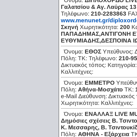
Όνομα:
ΔΙΠΛΟΧΟΡΔΟ LIV
Γαλατσίου & Αγ. Λαύρας 13
Τηλέφωνο:
210-2283863
FA
www.menunet.gr/diploxord
Σκηνή
Χωρητικότητα:
200
Κ
ΠΑΠΑΔΗΜΑΣ,ΑΝΤΙΓΟΝΗ Ε
ΕΥΘΥΜΙΑΔΗΣ,ΔΕΣΠΟΙΝΑ Ι
Όνομα:
ΕΘΟΣ
Υπεύθυνος:
Πόλη:
ΤΚ:
Τηλέφωνο:
210-9
Δικτυακός τόπος:
Κατηγορία
Καλλιτέχνες:
Όνομα:
ΕΜΜΕΤΡΟ
Υπεύθυ
Πόλη:
Αθήνα-Μοσχάτο
ΤΚ:
e-Mail Διεύθυνση:
Δικτυακός
Χωρητικότητα:
Καλλιτέχνες:
Όνομα:
ΕΝΑΛΛΑΞ LΙVΕ Μ
Δημόσιες σχέσεις Β. Τσιν
Κ. Μεσσαρης, Β. Τσιντουκί
Πόλη:
ΑΘΗΝΑ - Εξάρχεια
Τ