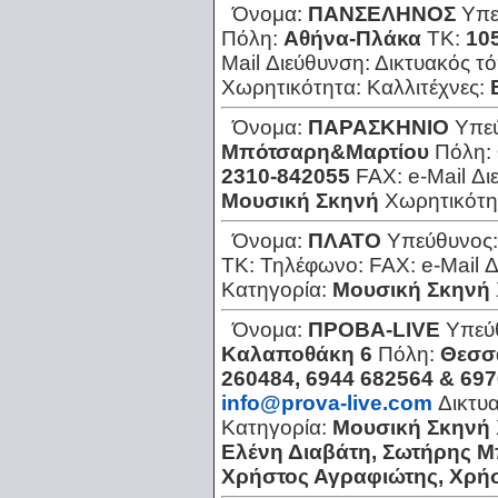
Όνομα:
ΠΑΝΣΕΛΗΝΟΣ
Υπε
Πόλη:
Αθήνα-Πλάκα
ΤΚ:
10
Mail Διεύθυνση:
Δικτυακός τ
Χωρητικότητα:
Καλλιτέχνες:
Όνομα:
ΠΑΡΑΣΚΗΝΙΟ
Υπε
Μπότσαρη&Μαρτίου
Πόλη:
2310-842055
FAX:
e-Mail Δ
Μουσική Σκηνή
Χωρητικότη
Όνομα:
ΠΛΑΤΟ
Υπεύθυνος
ΤΚ:
Τηλέφωνο:
FAX:
e-Mail 
Κατηγορία:
Μουσική Σκηνή
Όνομα:
ΠΡΟΒΑ-LIVE
Υπεύ
Καλαποθάκη 6
Πόλη:
Θεσσ
260484, 6944 682564 & 69
info@prova-live.com
Δικτυ
Κατηγορία:
Μουσική Σκηνή
Ελένη Διαβάτη, Σωτήρης Μ
Χρήστος Αγραφιώτης, Χρή