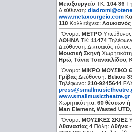
Μεταξουργείο
ΤΚ:
104 36
Τ
Διεύθυνση:
diadromi@otene
www.metaxourgeio.com
Κα
110
Καλλιτέχνες:
Λουκιανός
Όνομα:
ΜΕΤΡΟ
Υπεύθυνος
ΑΘΗΝΑ
ΤΚ:
11474
Τηλέφων
Διεύθυνση:
Δικτυακός τόπος
Μουσική Σκηνή
Χωρητικότη
Ηρώ, Τάνια Τσανακλίδου, Κ
Όνομα:
ΜΙΚΡΟ ΜΟΥΣΙΚΟ 
Γρίβας
Διεύθυνση:
Βεϊκου 3
Τηλέφωνο:
210-9245644
FA
press@smallmusictheatre.
www.smallmusictheatre.gr
Χωρητικότητα:
60 θέσεων ή
Man Element, Wasted UTD,
Όνομα:
ΜΟΥΣΙΚΕΣ ΣΚΙΕΣ
Αθανασίας 4
Πόλη:
Αθήνα -