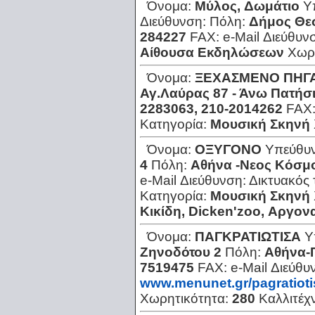
Όνομα:
Μύλος, Δωμάτιο
Υ
Διεύθυνση:
Πόλη:
Δήμος Θε
284227
FAX:
e-Mail Διεύθυν
Αίθουσα Εκδηλώσεων
Χωρ
Όνομα:
ΞΕΧΑΣΜΕΝΟ ΠΗΓ
Αγ.Λαύρας 87 - Άνω Πατήσ
2283063, 210-2014262
FAX
Κατηγορία:
Μουσική Σκηνή
Όνομα:
ΟΞΥΓΟΝΟ
Υπεύθυ
4
Πόλη:
Αθήνα -Νεος Κόσμ
e-Mail Διεύθυνση:
Δικτυακός
Κατηγορία:
Μουσική Σκηνή
Κικίδη, Dicken'zoo, Αργον
Όνομα:
ΠΑΓΚΡΑΤΙΩΤΙΣΑ
Υ
Ζηνοδότου 2
Πόλη:
Αθήνα-
7519475
FAX:
e-Mail Διεύθυ
www.menunet.gr/pagratioti
Χωρητικότητα:
280
Καλλιτέχ