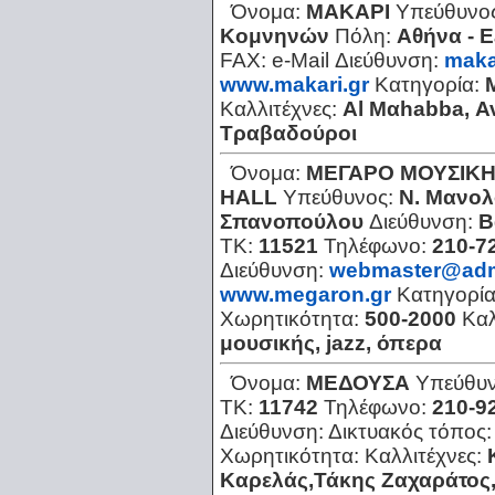
Όνομα:
ΜΑΚΑΡΙ
Υπεύθυνο
Κομνηνών
Πόλη:
Αθήνα - Ε
FAX:
e-Mail Διεύθυνση:
maka
www.makari.gr
Κατηγορία:
Καλλιτέχνες:
Al Mαhabba, Α
Τραβαδούροι
Όνομα:
ΜΕΓΑΡΟ ΜΟΥΣΙΚΗ
ΗΑLL
Υπεύθυνος:
Ν. Μανολ
Σπανοπούλου
Διεύθυνση:
Β
ΤΚ:
11521
Τηλέφωνο:
210-7
Διεύθυνση:
webmaster@adm
www.megaron.gr
Κατηγορί
Χωρητικότητα:
500-2000
Καλ
μουσικής, jazz, όπερα
Όνομα:
ΜΕΔΟΥΣΑ
Υπεύθυ
ΤΚ:
11742
Τηλέφωνο:
210-9
Διεύθυνση:
Δικτυακός τόπος
Χωρητικότητα:
Καλλιτέχνες:
Καρελάς,Τάκης Ζαχαράτος,