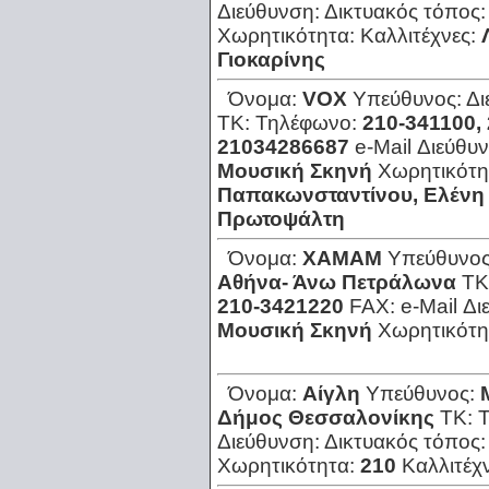
Διεύθυνση:
Δικτυακός τόπος
Χωρητικότητα:
Καλλιτέχνες:
Γιοκαρίνης
Όνομα:
VOX
Υπεύθυνος:
Δι
ΤΚ:
Τηλέφωνο:
210-341100,
21034286687
e-Mail Διεύθυ
Μουσική Σκηνή
Χωρητικότη
Παπακωνσταντίνου, Ελένη 
Πρωτοψάλτη
Όνομα:
XAMAM
Υπεύθυνο
Αθήνα- Άνω Πετράλωνα
ΤΚ
210-3421220
FAX:
e-Mail Δ
Μουσική Σκηνή
Χωρητικότη
Όνομα:
Αίγλη
Υπεύθυνος:
Δήμος Θεσσαλονίκης
ΤΚ:
Διεύθυνση:
Δικτυακός τόπος
Χωρητικότητα:
210
Καλλιτέχ