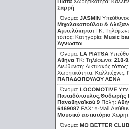
Πίστα
Χωρητικότητα:
Καλλιτ
Σαρρή
Όνομα:
JASMIN
Υπεύθυνο
Μιχαλακοπούλου & Αλεξα
Αμπελόκηποι
ΤΚ:
Τηλέφων
τόπος:
Κατηγορία:
Music ba
Άγνωστοι
Όνομα:
LA PIATSA
Υπεύθυ
Αθήνα
ΤΚ:
Τηλέφωνο:
210-9
Διεύθυνση:
Δικτυακός τόπος
Χωρητικότητα:
Καλλιτέχνες:
ΠΑΠΑΔΟΠΟΥΛΟΥ ΛΕΝΑ
Όνομα:
LOCOMOTIVE
Υπε
Παπαδόπουλος,Θοδωρής 
Παναθηναϊκού 9
Πόλη:
Αθή
6469087
FAX:
e-Mail Διεύθυ
Μουσικό ειστιατόριο
Χωρητ
Όνομα:
MO BETTER CLU