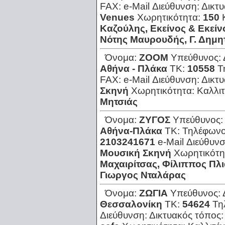
FAX:
e-Mail Διεύθυνση:
Δικτ
Venues
Χωρητικότητα:
150
Καζούλης, Εκείνος & Εκείν
Νότης Μαυρουδής, Γ. Δημη
Όνομα:
ΖΟΟΜ
Υπεύθυνος:
Αθήνα - Πλάκα
ΤΚ:
10558
Τ
FAX:
e-Mail Διεύθυνση:
Δικτ
Σκηνή
Χωρητικότητα:
Καλλιτ
Μητσιάς
Όνομα:
ΖΥΓΟΣ
Υπεύθυνος:
Αθήνα-Πλάκα
ΤΚ:
Τηλέφων
2103241671
e-Mail Διεύθυν
Μουσική Σκηνή
Χωρητικότη
Μαχαιρίτσας, Φίλιππος Πλι
Γιωργος Νταλάρας
Όνομα:
ΖΩΓΙΑ
Υπεύθυνος:
Θεσσαλονίκη
ΤΚ:
54624
Τη
Διεύθυνση:
Δικτυακός τόπος