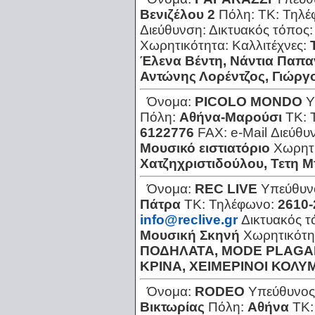
Βενιζέλου 2
Πόλη:
ΤΚ:
Τηλέ
Διεύθυνση:
Δικτυακός τόπος
Χωρητικότητα:
Καλλιτέχνες:
Έλενα Βέντη, Νάντια Παπα
Αντώνης Λορέντζος, Γιώργ
Όνομα:
PICOLO MONDO
Υ
Πόλη:
Αθήνα-Μαρούσι
ΤΚ:
6122776
FAX:
e-Mail Διεύθυ
Μουσικό ειστιατόριο
Χωρητ
Χατζηχριστιδούλου, Τετη 
Όνομα:
REC LIVE
Υπεύθυν
Πάτρα
ΤΚ:
Τηλέφωνο:
2610-
info@reclive.gr
Δικτυακός 
Μουσική Σκηνή
Χωρητικότη
ΠΟΔΗΛΑΤΑ, MODE PLAGAL
ΚΡΙΝΑ, ΧΕΙΜΕΡΙΝΟΙ ΚΟΛ
Όνομα:
RODEO
Υπεύθυνος
Βικτωρίας
Πόλη:
Αθήνα
ΤΚ