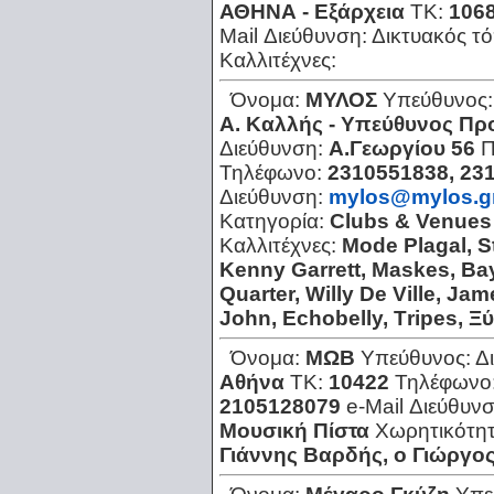
ΑΘΗΝΑ - Εξάρχεια
ΤΚ:
106
Mail Διεύθυνση:
Δικτυακός τ
Καλλιτέχνες:
Όνομα:
ΜΥΛΟΣ
Υπεύθυνος
Α. Καλλής - Υπεύθυνος Πρ
Διεύθυνση:
Α.Γεωργίου 56
Π
Τηλέφωνο:
2310551838, 23
Διεύθυνση:
mylos@mylos.g
Κατηγορία:
Clubs & Venues
Καλλιτέχνες:
Μode Ρlagal, S
Κenny Garrett, Μaskes, Β
Quarter, Willy De Ville, Ja
John, Εchobelly, Τripes, Ξ
Όνομα:
ΜΩΒ
Υπεύθυνος:
Δ
Αθήνα
ΤΚ:
10422
Τηλέφωνο
2105128079
e-Mail Διεύθυν
Μουσική Πίστα
Χωρητικότη
Γιάννης Βαρδής, ο Γιώργο