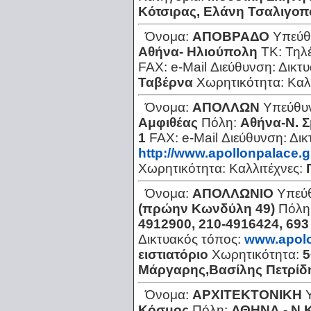
Κότσιρας, Ελάνη Τσαλιγο
Όνομα:
ΑΠΟΒΡΑΔΟ
Υπεύθ
Αθήνα- Ηλιούπολη
ΤΚ:
Τηλ
FAX:
e-Mail Διεύθυνση:
Δικτ
Ταβέρνα
Χωρητικότητα:
Καλ
Όνομα:
ΑΠΟΛΛΩΝ
Υπεύθυ
Αμφιθέας
Πόλη:
Αθήνα-Ν. 
1
FAX:
e-Mail Διεύθυνση:
Δικ
http://www.apollonpalace.g
Χωρητικότητα:
Καλλιτέχνες:
Όνομα:
ΑΠΟΛΛΩΝΙΟ
Υπεύ
(πρώην Κωνδύλη 49)
Πόλη
4912900, 210-4916424, 693
Δικτυακός τόπος:
www.apolo
ειστιατόριο
Χωρητικότητα:
5
Μάργαρης,Βασίλης Πετρίδ
Όνομα:
ΑΡΧΙΤΕΚΤΟΝΙΚΗ
Κόσμος
Πόλη:
ΑΘΗΝΑ - Ν.