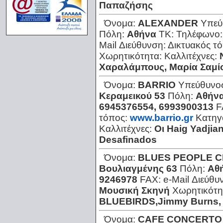
Παπαζήσης
Όνομα:
ALEXANDER
Υπεύ
Πόλη:
Αθήνα
ΤΚ:
Τηλέφωνο
Mail Διεύθυνση:
Δικτυακός τ
Χωρητικότητα:
Καλλιτέχνες:
Χαραλάμπους, Μαρία Σαμίο
Όνομα:
BARRIO
Υπεύθυνο
Κεραμεικού 53
Πόλη:
Αθήνα
6945376554, 6993900313
F
τόπος:
www.barrio.gr
Κατηγ
Καλλιτέχνες:
Οι Haig Yadjia
Desafinados
Όνομα:
BLUES PEOPLE 
Βουλιαγμένης 63
Πόλη:
Αθ
9246978
FAX:
e-Mail Διεύθυ
Μουσική Σκηνή
Χωρητικότη
BLUEBIRDS,Jimmy Burns, 
Όνομα:
CAFE CONCERTO