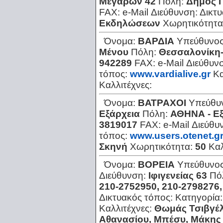
Μεγάρων 42
Πόλη:
Δήμος 
FAX:
e-Mail Διεύθυνση:
Δικτ
Εκδηλώσεων
Χωρητικότητα
Όνομα:
ΒΑΡΔΙΑ
Υπεύθυνο
Μένου
Πόλη:
Θεσσαλονίκη
942289
FAX:
e-Mail Διεύθυν
τόπος:
www.vardialive.gr
Κα
Καλλιτέχνες:
Όνομα:
ΒΑΤΡΑΧΟΙ
Υπεύθυ
Εξάρχεια
Πόλη:
ΑΘΗΝΑ - Εξ
3819017
FAX:
e-Mail Διεύθυ
τόπος:
www.users.otenet.gr
Σκηνή
Χωρητικότητα:
50
Καλ
Όνομα:
ΒΟΡΕΙΑ
Υπεύθυνο
Διεύθυνση:
Ιφιγενείας 63
Πό
210-2752950, 210-2798276
Δικτυακός τόπος:
Κατηγορία
Καλλιτέχνες:
Θωμάς Τσιβγέλ
Αθανασίου, Μπέσυ, Μάκης