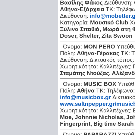
Βασίλης Φάκος
Διεύθυνση:
Αθήνα-Εξάρχεια
ΤΚ:
Τηλέφ
Διεύθυνση:
info@mobetter.g
Κατηγορία:
Μουσικό Club
Χ
Ξύλινα Σπαθιά, Μωρά στη Φ
Doser, Shelter, Zita Swoon
Όνομα:
MON PERO
Υπεύθ
Πόλη:
Αθήνα-Γέρακας
ΤΚ:
Τ
Διεύθυνση:
Δικτυακός τόπος
Χωρητικότητα:
Καλλιτέχνες:
Σταμάτης Ντούζας, Αλέξαν
Όνομα:
MUSIC BOX
Υπεύθ
Πόλη:
Αθήνα
ΤΚ:
Τηλέφωνο
info@musicbox.gr
Δικτυακό
www.saltnpepper.gr/music
Χωρητικότητα:
Καλλιτέχνες:
Moe, Johnnie Nicholas, Jo
Fingerprint, Big time Sarah
Όνομα:
PAPARAZZI
Υπεύθ