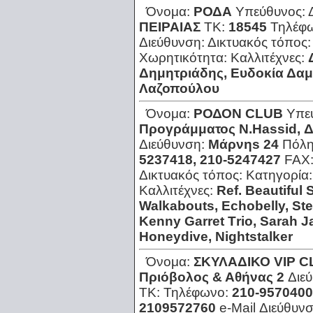
Όνομα:
ΡΟΔΑ
Υπεύθυνος:
ΠΕΙΡΑΙΑΣ
ΤΚ:
18545
Τηλέφ
Διεύθυνση:
Δικτυακός τόπος
Χωρητικότητα:
Καλλιτέχνες:
Δημητριάδης, Ευδοκία Δαμι
Λαζοπούλου
Όνομα:
ΡΟΔΟΝ CLUΒ
Υπε
Προγράμματος Ν.Ηassid, Δ
Διεύθυνση:
Μάρνηs 24
Πόλ
5237418, 210-5247427
FAX
Δικτυακός τόπος:
Κατηγορία
Καλλιτέχνες:
Ref. Βeautiful
Walkabouts, Εchobelly, St
Κenny Garret Τrio, Sarah Ja
Ηoneydive, Νightstalker
Όνομα:
ΣΚΥΛΑΔΙΚΟ VIP C
Πριόβολος & Αθήνας 2
Διε
ΤΚ:
Τηλέφωνο:
210-9570400
2109572760
e-Mail Διεύθυν