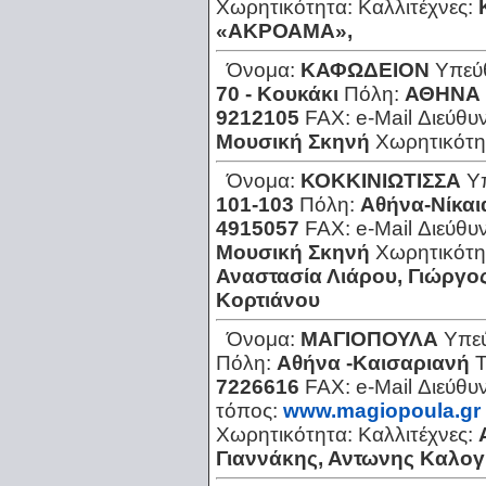
Χωρητικότητα:
Καλλιτέχνες:
«ΑΚΡΟΑΜΑ»,
Όνομα:
ΚΑΦΩΔΕΙΟΝ
Υπεύ
70 - Κουκάκι
Πόλη:
ΑΘΗΝΑ 
9212105
FAX:
e-Mail Διεύθυ
Μουσική Σκηνή
Χωρητικότη
Όνομα:
ΚΟΚΚΙΝΙΩΤΙΣΣΑ
Υ
101-103
Πόλη:
Αθήνα-Νίκαι
4915057
FAX:
e-Mail Διεύθυ
Μουσική Σκηνή
Χωρητικότη
Αναστασία Λιάρου, Γιώργο
Κορτιάνου
Όνομα:
ΜΑΓΙΟΠΟΥΛΑ
Υπε
Πόλη:
Αθήνα -Καισαριανή
7226616
FAX:
e-Mail Διεύθυ
τόπος:
www.magiopoula.gr
Χωρητικότητα:
Καλλιτέχνες:
Γιαννάκης, Αντωνης Καλογ