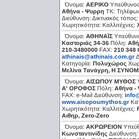
Όνομα:
ΑΕΡΙΚΟ
Υπεύθυνο
Αθήνα - Ψυρρη
ΤΚ:
Τηλέφω
Διεύθυνση:
Δικτυακός τόπος
Χωρητικότητα:
Καλλιτέχνες:
Όνομα:
ΑΘΗΝΑΪΣ
Υπεύθυν
Καστοριάς 34-36
Πόλη:
Αθή
210-3480000
FAX:
210 348 
athinais@athinais.com.gr
Δ
Κατηγορία:
Πολυχώρος
Χωρ
Μελίνα Τανάγρη, Η ΣΥΝ
Όνομα:
ΑΙΣΩΠΟΥ ΜΥΘΟΣ
A' OPOΦOΣ
Πόλη:
Αθήνα -
FAX:
e-Mail Διεύθυνση:
info
www.aisopoumythos.gr
Κα
Χωρητικότητα:
Καλλιτέχνες:
Αιθηρ, Zero-Zero
Όνομα:
ΑΚΡΩΡΕΙΟΝ
Υπεύ
Κωνσταντινίδης
Διεύθυνση