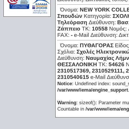
Όνομα:
ΝΕW ΥΟRΚ CΟLL
Σπουδών
Κατηγορία:
ΣΧΟΛ
Τηλεόραση
Διεύθυνση:
Βασ.
Ζάππειο
ΤΚ:
10558
Νομός:
FAX:
-
e-Mail Διεύθυνση:
Δικ
Όνομα:
ΠΥΘΑΓΟΡΑΣ
Είδος
Σχόλια:
Σχολές Ηλεκτρονικ
Διεύθυνση:
Ναυμαχίας Λήμ
ΘΕΣΣΑΛΟΝΙΚΗ
ΤΚ:
54626
Ν
2310517369, 2310529111, 
2310540615
e-Mail Διεύθυν
Notice
: Undefined index: sound_
/var/www/iema/engine_support.
Warning
: sizeof(): Parameter mu
Countable in
/var/www/iema/eng