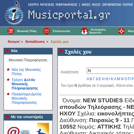
Λειτουργίες
Μουσική Πύλη
Επικοινωνία
Χάρτ
Χρηστών
Θεσμοί
>
Εκπαίδευση
>
Σχολές χου
Νέα
Σχολές χου
Μουσική Πληροφόρηση
Νέα της Μουσικής
Αναζήτηση:
Πύλης
Α
Β
Γ
Δ
Ε
Η
Θ
Ι
Κ
Λ
Μ
Ν
Ο
Π
Ρ
Τρέχον
Δελτίο
Μουσικής
Τον όρο
Ν
βρέθηκε σε 3 εγγραφές. Κάντε κλικ
Πληροφόρησης
Παλαιότερα Δελτία
Μουσικής
Όνομα:
ΝΕW SΤUDΙΕS
Είδ
Πληροφόρησης
σπουδών Τηλεόρασης - 
ΗΧΟΥ
Σχόλια:
εικονολήπτες
Με την υποστήριξη
Διεύθυνση:
Πειραιώς 9 - 11
10552
Νομός:
ΑΤΤΙΚΗΣ
Τηλ
Διεύθυνση:
Δικτυακός τόπος