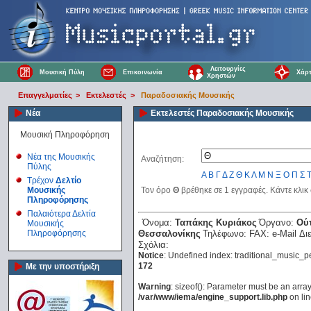
Λειτουργίες
Μουσική Πύλη
Επικοινωνία
Χάρτ
Χρηστών
Επαγγελματίες
>
Εκτελεστές
>
Παραδοσιακής Μουσικής
Νέα
Εκτελεστές Παραδοσιακής Μουσικής
Μουσική Πληροφόρηση
Νέα της Μουσικής
Αναζήτηση:
Πύλης
Α
Β
Γ
Δ
Ζ
Θ
Κ
Λ
Μ
Ν
Ξ
Ο
Π
Σ
Τρέχον
Δελτίο
Μουσικής
Τον όρο
Θ
βρέθηκε σε 1 εγγραφές. Κάντε κλικ
Πληροφόρησης
Παλαιότερα Δελτία
Όνομα:
Ταπάκης Κυριάκος
Όργανο:
Ούτ
Μουσικής
Πληροφόρησης
Θεσσαλονίκης
Τηλέφωνο:
FAX:
e-Mail Δ
Σχόλια:
Notice
: Undefined index: traditional_music_p
172
Με την υποστήριξη
Warning
: sizeof(): Parameter must be an arra
/var/www/iema/engine_support.lib.php
on li