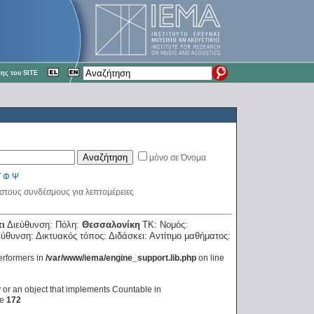
ης του SITE
μόνο σε Όνομα
Τ
Φ
Ψ
 στους συνδέσμους για λεπτομέρειες
ι
Διεύθυνση:
Πόλη:
Θεσσαλονίκη
ΤΚ:
Νομός:
ιεύθυνση:
Δικτυακός τόπος:
Διδάσκει:
Αντίτιμο μαθήματος:
erformers in
/var/www/iema/engine_support.lib.php
on line
y or an object that implements Countable in
ne
172