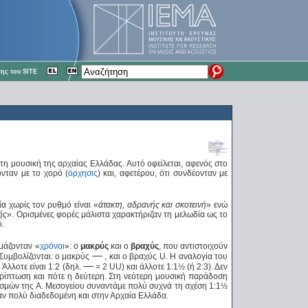
ης του SITE
στη μουσική της αρχαίας Ελλάδας. Aυτό οφείλεται, αφενός στο
νταν με το χορό (
όρχησις
) και, αφετέρου, ότι συνδέονταν με
α χωρίς τον ρυθμό είναι «
άτακτη, αδρανής και σκοτεινή
» ενώ
ής
». Ορισμένες φορές μάλιστα χαρακτήριζαν τη μελωδία ως το
ό.
ομάζονταν «
χρόνοι
»: ο
μακρύς
και ο
βραχύς
, που αντιστοιχούν
—
Συμβολίζονται: ο μακρύς
, και ο βραχύς U. Η αναλογία του
—
 Άλλοτε είναι 1:2 (δηλ.
= 2 UU) και άλλοτε 1:1½ (ή 2:3). Δεν
ρίπτωση και πότε η δεύτερη. Στη νεότερη μουσική παράδοση
ισμών της Α. Μεσογείου συναντάμε πολύ συχνά τη σχέση 1:1½
ταν πολύ διαδεδομένη και στην Αρχαία Ελλάδα.