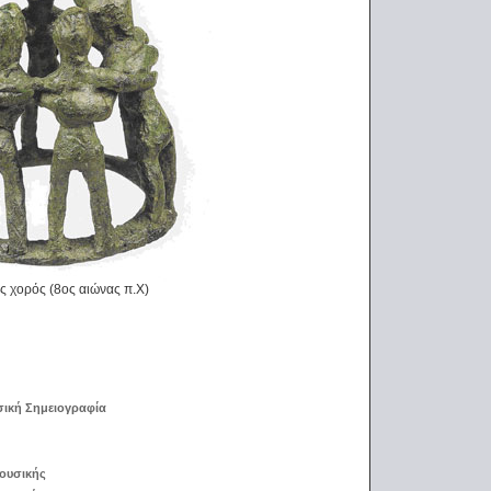
ς χορός (8ος αιώνας π.Χ)
σική Σημειογραφία
Μουσικής