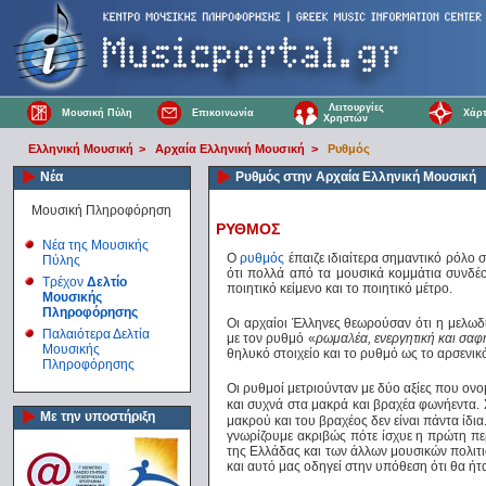
Λειτουργίες
Μουσική Πύλη
Επικοινωνία
Χάρτ
Χρηστών
Ελληνική Μουσική
>
Αρχαία Ελληνική Μουσική
>
Ρυθμός
Νέα
Ρυθμός στην Αρχαία Ελληνική Μουσική
Μουσική Πληροφόρηση
ΡΥΘΜΟΣ
Νέα της Μουσικής
Ο
ρυθμός
έπαιζε ιδιαίτερα σημαντικό ρόλο 
Πύλης
ότι πολλά από τα μουσικά κομμάτια συνδέο
Τρέχον
Δελτίο
ποιητικό κείμενο και το ποιητικό μέτρο.
Μουσικής
Πληροφόρησης
Οι αρχαίοι Έλληνες θεωρούσαν ότι η μελωδί
Παλαιότερα Δελτία
με τον ρυθμό «
ρωμαλέα, ενεργητική και σαφ
Μουσικής
θηλυκό στοιχείο και το ρυθμό ως το αρσενικ
Πληροφόρησης
Οι ρυθμοί μετριούνταν με δύο αξίες που ον
και συχνά στα μακρά και βραχέα φωνήεντα. 
Με την υποστήριξη
μακρού και του βραχέος δεν είναι πάντα ίδια.
γνωρίζουμε ακριβώς πότε ίσχυε η πρώτη πε
της Ελλάδας και των άλλων μουσικών πολιτ
και αυτό μας οδηγεί στην υπόθεση ότι θα ή