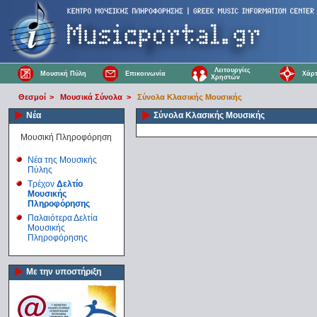
Λειτουργίες
Μουσική Πύλη
Επικοινωνία
Χάρτ
Χρηστών
Θεσμοί
>
Μουσικά Σύνολα
>
Σύνολα Κλασικής Μουσικής
Νέα
Σύνολα Κλασικής Μουσικής
Μουσική Πληροφόρηση
Νέα της Μουσικής
Πύλης
Τρέχον
Δελτίο
Μουσικής
Πληροφόρησης
Παλαιότερα Δελτία
Μουσικής
Πληροφόρησης
Με την υποστήριξη