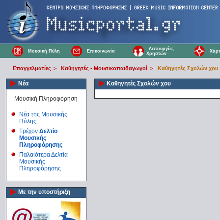
Λειτουργίες
Μουσική Πύλη
Επικοινωνία
Χάρτ
Χρηστών
Επαγγελματίες
>
Καθηγητές - Μουσικοπαιδαγωγοί
>
Καθηγητές Σχολών χου
Νέα
Καθηγητές Σχολών χου
Μουσική Πληροφόρηση
Νέα της Μουσικής
Πύλης
Τρέχον
Δελτίο
Μουσικής
Πληροφόρησης
Παλαιότερα Δελτία
Μουσικής
Πληροφόρησης
Με την υποστήριξη