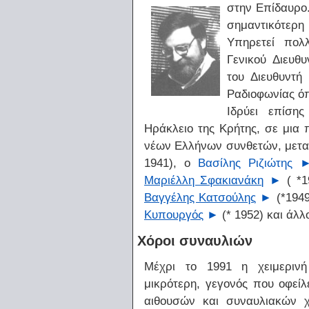
στην Επίδαυρο
σημαντικότερη
Υπηρετεί πολ
Γενικού Διευθ
του Διευθυντή
Ραδιοφωνίας όπ
Ιδρύει επίση
Ηράκλειο της Κρήτης, σε μια
νέων Ελλήνων συνθετών, μεταξ
1941), ο
Βασίλης Ριζιώτης
Μαριέλλη Σφακιανάκη
►
( *1
Βαγγέλης Κατσούλης
►
(*1949
Κυπουργός
►
(* 1952) και άλλο
Χόροι συναυλιών
Μέχρι το 1991 η χειμερινή
μικρότερη, γεγονός που οφείλ
αιθουσών και συναυλιακών 