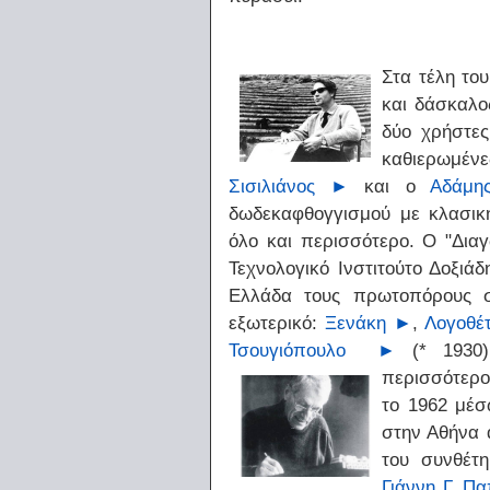
Στα τέλη του
και δάσκαλ
δύο χρήστες
καθιερωμέ
Σισιλιάνος
►
και ο
Αδάμη
δωδεκαφθογγισμού με κλασικ
όλο και περισσότερο. Ο "Δια
Τεχνολογικό Ινστιτούτο Δοξιά
Ελλάδα τους πρωτοπόρους σ
εξωτερικό:
Ξενάκη
►
,
Λογοθέ
Τσουγιόπουλο
►
(* 1930
περισσότερο
το 1962 μέσ
στην Αθήνα
του συνθέτη
Γιάννη Γ. Π