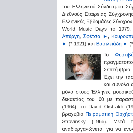
του Ελληνικού Σύνδεσμου Σύ
Διεθνούς Εταιρείας Σύγχρον
Ελληνικές Εβδομάδες Σύγχρονης 
World Music Days το 1979.
Απέργη
,
Σφέτσα
►
,
Κουρουπ
►
(* 1921) και
Βασιλειάδη
►
(*
Το
Φεστι
πραγματοποι
Σεπτέμβριο 
Έχει την τά
και σύνολα 
μόνο στους Έλληνες μουσικού
δεκαετίας του ’60 με παρα
(1964), το David Oistrakh (1
βραχύβια
Πειραματική Ορχήσ
Stravinsky (1966). Μετά τ
αναδιοργανώνεται για να εν