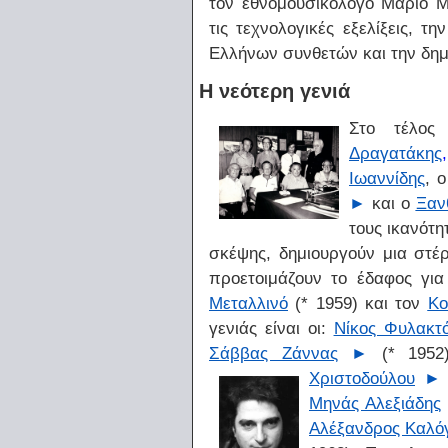
τον εθνομουσικολόγο Μάριο 
τις τεχνολογικές εξελίξεις,
Ελλήνων συνθετών και την δημ
Η νεότερη γενιά
Στο τέλος
Δραγατάκης
,
Ιωαννίδης
, 
►
και ο
Ξαν
τους ικανότη
σκέψης, δημιουργούν μια στ
προετοιμάζουν το έδαφος γι
Μεταλλινό
(* 1959) και τον
Κο
γενιάς είναι οι:
Νίκος Φυλακτ
Σάββας Ζάννας
►
(* 1952
Χριστοδούλου
►
Μηνάς Αλεξιάδης
Αλέξανδρος Καλό