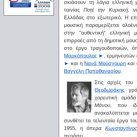
σκιάσουν τη λόγια ελληνική 
ταινίας
Ποτέ την Κυριακή
, ν
Ελλάδας στο εξωτερικό. Η ε
μουσική παραμερίζεται ολοέν
στην "αυθεντική" ελληνική 
επιρροές από τη δημοτική μουσ
στο έργο τραγουδοποιών, 
Μαρκόπουλος
►
, ερμηνευτών
►
και η
Νανά Μούσχουρη
και 
Βαγγέλη Παπαθανασίου
.
Στις αρχές του
Θεοδωράκης
γράφ
χορευτική ομάδ
Μάνου
, που ιδ
ανακαλύπτεται 
συνθέτει τα τελευταία έργα το
1955, η όπερα
Κωνσταντίνο
περάσει.