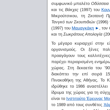
συμφωνικό μπαλέτο
Οδύσσεια
και τις
Βάκχες
(1997) του
Κου
Μικρούτσικου, τη
Σκοτεινή Π
Τανγκό των Σκουπιδιών
(1996)
(1997) του
Μαμαγκάκη
►
, τον
και τη
Σωκράτους Απολογία
(20
Το μέγαρο κυριαρχεί στην ε
οργανισμούς. Οι ξένες πολ
προαγάγουν τους καλλιτέχν
παρέχει περιορισμένη ενημέρω
χώρας. Στη δεκαετία του ’9
διακόπτει την επί σειρά 1
Πινακοθήκη της Αθήνας. Το 
ιδρύθηκε το 1986 αναστέλλει
ίδρυμα της χώρας για τη σύγχ
είναι το
Ινστιτούτο Έρευνας Μο
το 1989 από τους συνθέτες
Χά