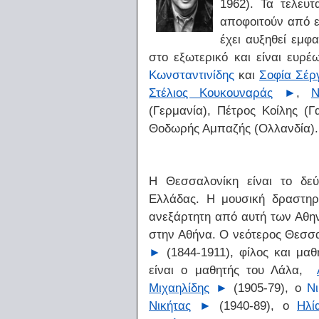
1962). Τα τελευ
αποφοιτούν από ε
έχει αυξηθεί εμφ
στο εξωτερικό και είναι ευρ
Κωνσταντινίδης
και
Σοφία Σέρ
Στέλιος Κουκουναράς
►
,
Ν
(Γερμανία), Πέτρος Κοίλης (Γ
Θοδωρής Αμπαζής (Ολλανδία).
Η Θεσσαλονίκη είναι το δεύ
Ελλάδας. Η μουσική δραστηρι
ανεξάρτητη από αυτή των Αθην
στην Αθήνα. Ο νεότερος Θεσσα
►
(1844-1911), φίλος και μαθ
είναι ο μαθητής του Λάλα,
Μιχαηλίδης
►
(1905-79), ο
Νι
Νικήτας
►
(1940-89), ο
Ηλί