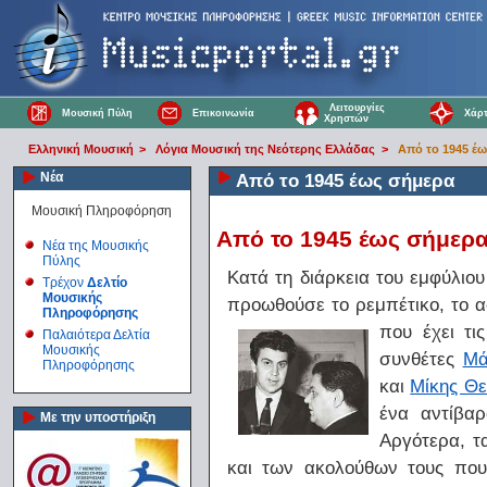
Λειτουργίες
Μουσική Πύλη
Επικοινωνία
Χάρτ
Χρηστών
Ελληνική Μουσική
>
Λόγια Μουσική της Νεότερης Ελλάδας
>
Από το 1945 έ
Νέα
Από το 1945 έως σήμερα
Μουσική Πληροφόρηση
Από το 1945 έως σήμερ
Νέα της Μουσικής
Πύλης
Κατά τη διάρκεια του εμφύλιο
Τρέχον
Δελτίο
Μουσικής
προωθούσε το ρεμπέτικο, το α
Πληροφόρησης
που έχει τι
Παλαιότερα Δελτία
Μουσικής
συνθέτες
Μά
Πληροφόρησης
και
Μίκης Θ
ένα αντίβα
Με την υποστήριξη
Αργότερα, τ
και των ακολούθων τους που