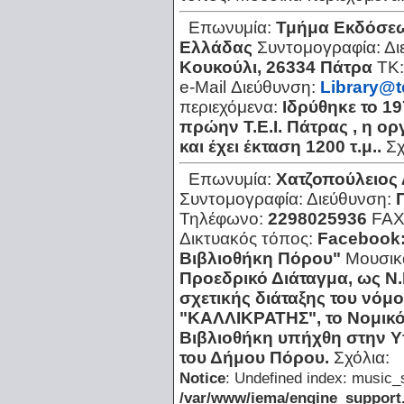
Επωνυμία:
Τμήμα Εκδόσεων
Ελλάδας
Συντομογραφία:
Δι
Κουκούλι, 26334 Πάτρα
ΤΚ
e-Mail Διεύθυνση:
Library@t
περιεχόμενα:
Ιδρύθηκε το 1
πρώην Τ.Ε.Ι. Πάτρας , η ο
και έχει έκταση 1200 τ.μ..
Σχ
Επωνυμία:
Χατζοπούλειος
Συντομογραφία:
Διεύθυνση:
Τηλέφωνο:
2298025936
FAX
Δικτυακός τόπος:
Facebook:
Βιβλιοθήκη Πόρου"
Μουσικ
Προεδρικό Διάταγμα, ως Ν.
σχετικής διάταξης του νό
"ΚΑΛΛΙΚΡΑΤΗΣ", το Νομικ
Βιβλιοθήκη υπήχθη στην Υ
του Δήμου Πόρου.
Σχόλια:
Notice
: Undefined index: music_s
/var/www/iema/engine_support.