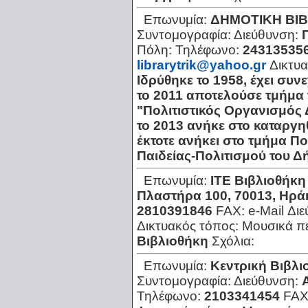
Επωνυμία:
ΔΗΜΟΤΙΚΗ ΒΙ
Συντομογραφία:
Διεύθυνση:
Πόλη:
Τηλέφωνο:
24313535
librarytrik@yahoo.gr
Δικτυ
Ιδρύθηκε το 1958, έχει συν
το 2011 αποτελούσε τμήμα
"Πολιτιστικός Οργανισμός 
το 2013 ανήκε στο καταργ
έκτοτε ανήκει στο τμήμα Π
Παιδείας-Πολιτισμού του Δ
Επωνυμία:
ΙΤΕ Βιβλιοθήκη
Πλαστήρα 100, 70013, Ηρά
2810391846
FAX:
e-Mail Δι
Δικτυακός τόπος:
Μουσικά π
Βιβλιοθήκη
Σχόλια:
Επωνυμία:
Κεντρική Βιβλι
Συντομογραφία:
Διεύθυνση:
Τηλέφωνο:
2103341454
FAX