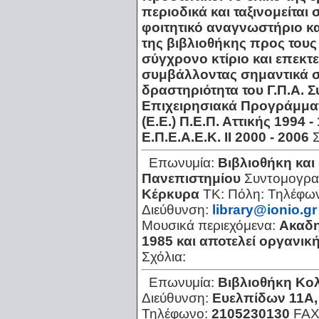
περιοδικά και ταξινομείται 
φοιτητικό αναγνωστήριο κα
της βιβλιοθήκης προς τους 
σύγχρονο κτίριο και επεκτεί
συμβάλλοντας σημαντικά στ
δραστηριότητα του Γ.Π.Α. 
Επιχειρησιακά Προγράμματ
(Ε.Ε.) Π.Ε.Π. Αττικής 1994 -
Ε.Π.Ε.Α.Ε.Κ. ΙΙ 2000 - 2006
Επωνυμία:
Βιβλιοθήκη κα
Πανεπιστημίου
Συντομογρα
Κέρκυρα
ΤΚ:
Πόλη:
Τηλέφω
Διεύθυνση:
library@ionio.gr
Μουσικά περιεχόμενα:
Ακαδη
1985 και αποτελεί οργανικ
Σχόλια:
Επωνυμία:
Βιβλιοθήκη Κο
Διεύθυνση:
Ευελπίδων 11Α, 
Τηλέφωνο:
2105230130
FAX