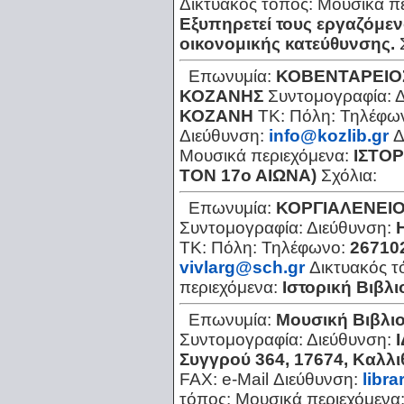
Δικτυακός τόπος:
Μουσικά π
Εξυπηρετεί τους εργαζόμεν
οικονομικής κατεύθυνσης.
Επωνυμία:
ΚΟΒΕΝΤΑΡΕΙΟ
ΚΟΖΑΝΗΣ
Συντομογραφία:
Δ
ΚΟΖΑΝΗ
ΤΚ:
Πόλη:
Τηλέφω
Διεύθυνση:
info@kozlib.gr
Δ
Μουσικά περιεχόμενα:
ΙΣΤΟ
ΤΟΝ 17ο ΑΙΩΝΑ)
Σχόλια:
Επωνυμία:
ΚΟΡΓΙΑΛΕΝΕΙΟ
Συντομογραφία:
Διεύθυνση:
ΤΚ:
Πόλη:
Τηλέφωνο:
26710
vivlarg@sch.gr
Δικτυακός 
περιεχόμενα:
Ιστορική Βιβλ
Επωνυμία:
Μουσική Βιβλι
Συντομογραφία:
Διεύθυνση:
Συγγρού 364, 17674, Καλλι
FAX:
e-Mail Διεύθυνση:
libr
τόπος:
Μουσικά περιεχόμενα