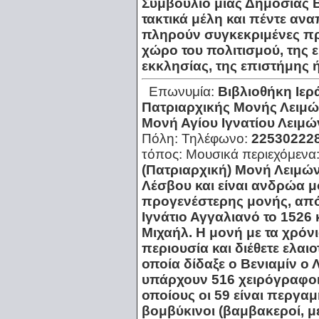
Συμβούλιο μιας Δημόσιας Β
τακτικά μέλη και πέντε αν
πληρούν συγκεκριμένες πρ
χώρο του πολιτισμού, της 
εκκλησίας, της επιστήμης
Επωνυμία:
Βιβλιοθήκη Ιερ
Πατριαρχικής Μονής Λειμ
Μονή Αγίου Ιγνατίου Λειμ
Πόλη:
Τηλέφωνο:
22530222
τόπος:
Μουσικά περιεχόμενα
(Πατριαρχική) Μονή Λειμώ
Λέσβου και είναι ανδρώα μ
προγενέστερης μονής, από
Ιγνάτιο Αγγαλιανό το 1526
Μιχαήλ. Η μονή με τα χρόν
περιουσία και διέθετε ελαι
οποία δίδαξε ο Βενιαμίν ο 
υπάρχουν 516 χειρόγραφοι 
οποίους οι 59 είναι περγαμ
βομβύκινοι (βαμβακεροί, με