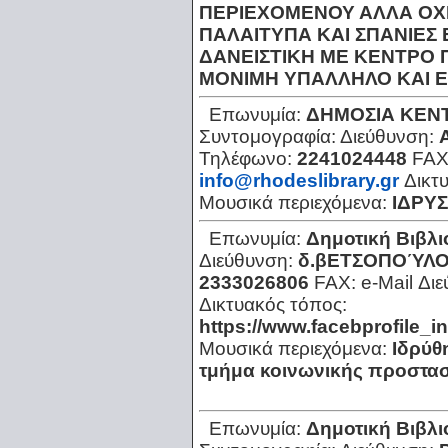
ΠΕΡΙΕΧΟΜΕΝΟΥ ΑΛΛΑ ΟΧΙ
ΠΑΛΑΙΤΥΠΑ ΚΑΙ ΣΠΑΝΙΕΣ 
ΔΑΝΕΙΣΤΙΚΗ ΜΕ ΚΕΝΤΡΟ 
ΜΟΝΙΜΗ ΥΠΑΛΛΗΛΟ ΚΑΙ Ε
Επωνυμία:
ΔΗΜΟΣΙΑ ΚΕΝ
Συντομογραφία:
Διεύθυνση:
Τηλέφωνο:
2241024448
FAX
info@rhodeslibrary.gr
Δικτ
Μουσικά περιεχόμενα:
ΙΔΡΥΣ
Επωνυμία:
Δημοτική Βιβλι
Διεύθυνση:
δ.βΕΤΣΟΠΟΎΛΟΥ
2333026806
FAX:
e-Mail Δι
Δικτυακός τόπος:
https://www.facebprofile_i
Μουσικά περιεχόμενα:
Ιδρύθ
τμήμα κοινωνικής προστασί
Επωνυμία:
Δημοτική Βιβλ