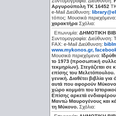
Συντομογραφία:
Διεύθυνση:
Αργυρούπολη ΤΚ 16452
Τ
e-Mail Διεύθυνση:
library@el
τόπος:
Μουσικά περιεχόμενα
χαρακτήρα
Σχόλια:
Επωνυμία:
ΔΗΜΟΤΙΚΗ ΒΙ
Συντομογραφία:
Διεύθυνση:
FAX:
e-Mail Διεύθυνση:
bibl
www.mykonos.gr, faceboo
Μουσικά περιεχόμενα:
Ιδρύθ
το 1973 (προσωπική συλλογ
τεκμηρίων). Στεγάζεται σε κ
επίσης του Μελετόπουλου. 
γενική. Διαθέτει βιβλία για
αυτά που αφορούν Μύκονο 
χώρο κομμάτι του Ιστορικο
Επίσης αρκετά ενδιαφέρου
Μαντώ Μαυρογένους και κά
τη Μύκονο.
Σχόλια: