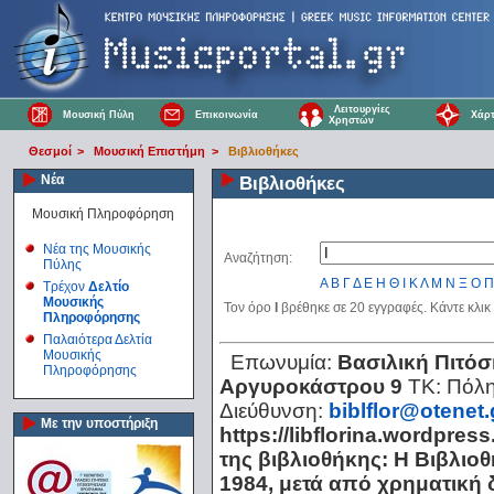
Λειτουργίες
Μουσική Πύλη
Επικοινωνία
Χάρτ
Χρηστών
Θεσμοί
>
Μουσική Επιστήμη
>
Βιβλιοθήκες
Νέα
Βιβλιοθήκες
Μουσική Πληροφόρηση
Νέα της Μουσικής
Αναζήτηση:
Πύλης
Α
Β
Γ
Δ
Ε
Η
Θ
Ι
Κ
Λ
Μ
Ν
Ξ
Ο
Π
Τρέχον
Δελτίο
Μουσικής
Τον όρο
Ι
βρέθηκε σε 20 εγγραφές. Κάντε κλικ
Πληροφόρησης
Παλαιότερα Δελτία
Μουσικής
Επωνυμία:
Βασιλική Πιτόσ
Πληροφόρησης
Αργυροκάστρου 9
ΤΚ:
Πόλ
Διεύθυνση:
biblflor@otenet.
Με την υποστήριξη
https://libflorina.wordpres
της βιβλιοθήκης: Η Βιβλιο
1984, μετά από χρηματική