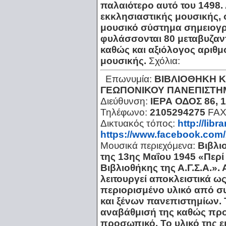
παλαιότερο αυτό του 1498.
εκκλησιαστικής μουσικής, ο
μουσικό σύστημα σημειογρ
φυλάσσονται 80 μεταβυζαντ
καθώς και αξιόλογος αριθ
μουσικής.
Σχόλια:
Επωνυμία:
ΒΙΒΛΙΟΘΗΚΗ 
ΓΕΩΠΟΝΙΚΟΥ ΠΑΝΕΠΙΣΤΗ
Διεύθυνση:
ΙΕΡΑ ΟΔΟΣ 86, 
Τηλέφωνο:
2105294275
FAX
Δικτυακός τόπος:
http://libra
https://www.facebook.com/
Μουσικά περιεχόμενα:
Βιβλιο
της 13ης Μαΐου 1945 «Περί
Βιβλιοθήκης της Α.Γ.Σ.Α.».
λειτουργεί αποκλειστικά ω
περιορισμένο υλικό από 
και ξένων πανεπιστημίων. 
αναβάθμισή της καθώς προ
προσωπικό. Το υλικό της εμ