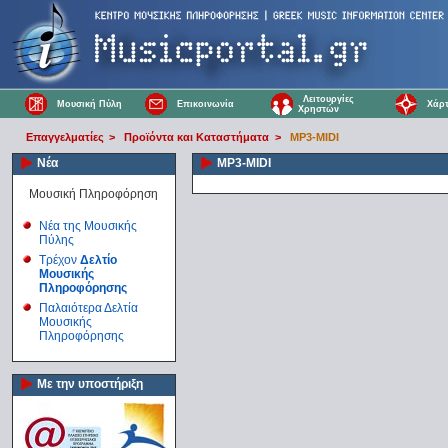
Λειτουργίες
Μουσική Πύλη
Επικοινωνία
Χάρτ
Χρηστών
Επαγγελματίες
>
Προϊόντα και Καταστήματα
>
MP3-MIDI
Νέα
MP3-MIDI
Μουσική Πληροφόρηση
Νέα της Μουσικής
Πύλης
Τρέχον
Δελτίο
Μουσικής
Πληροφόρησης
Παλαιότερα Δελτία
Μουσικής
Πληροφόρησης
Με την υποστήριξη