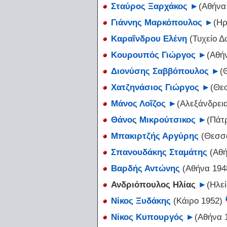
Σταύρος Ξαρχάκος
►
(Αθήνα
Γιάννης Μαρκόπουλος
►
(Ηρ
Καραΐνδρου Ελένη
(Τυχείο Δ
Κουρουπός Γιώργος
►
(Αθή
Διονύσης Σαββόπουλος
►
(
Χατζηνάσιος Γιώργος
►
(Θε
Μάνος Λοΐζος
►
(Αλεξάνδρει
Θάνος Μικρούτσικος
►
(Πάτ
Μπακιρτζής Αργύρης
(Θεσσα
Σπανουδάκης Σταμάτης
(Αθή
Βαρδής Αντώνης
(Αθήνα 194
Ανδριόπουλος Ηλίας
►
(Ηλε
Νίκος Ξυδάκης
(Κάιρο 1952)
Νίκος Κυπουργός
►
(Αθήνα 