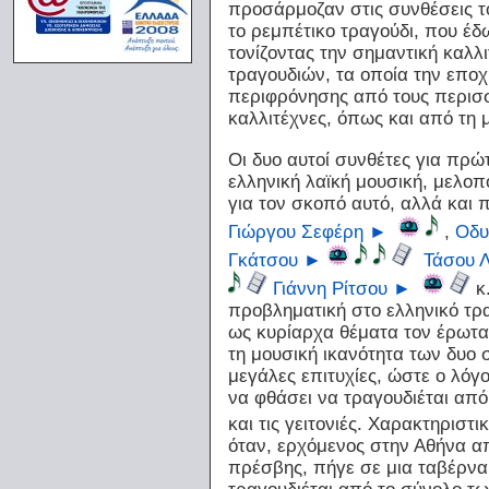
προσάρμοζαν στις συνθέσεις τ
το ρεμπέτικο τραγούδι, που έδ
τονίζοντας την σημαντική καλλ
τραγουδιών, τα οποία την εποχ
περιφρόνησης από τους περισσ
καλλιτέχνες, όπως και από τη 
Οι δυο αυτοί συνθέτες για πρώ
ελληνική λαϊκή μουσική, μελοπ
για τον σκοπό αυτό, αλλά και
Γιώργου Σεφέρη
►
,
Οδυ
Γκάτσου
►
Τάσου Λ
Γιάννη Ρίτσου
►
κ.
προβληματική στο ελληνικό τραγ
ως κυρίαρχα θέματα τον έρωτα,
τη μουσική ικανότητα των δυο 
μεγάλες επιτυχίες, ώστε ο λό
να φθάσει να τραγουδιέται απ
και τις γειτονιές. Χαρακτηρισ
όταν, ερχόμενος στην Αθήνα α
πρέσβης, πήγε σε μια ταβέρνα
τραγουδιέται από το σύνολο τ