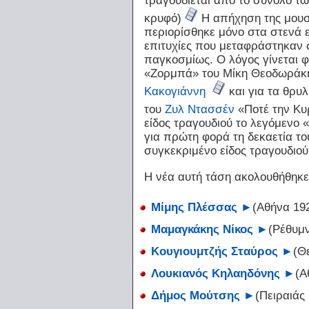
κρυφό)
Η απήχηση της μουσ
περιορίσθηκε μόνο στα στενά ε
επιτυχίες που μεταφράστηκαν 
παγκοσμίως. Ο λόγος γίνεται φ
«Ζορμπά» του Μίκη Θεοδωράκη
Κακογιάννη
και για τα θρυλ
του
Ζυλ Ντασσέν
«Ποτέ την Κυ
είδος τραγουδιού το λεγόμενο «
για πρώτη φορά τη δεκαετία το
συγκεκριμένο είδος τραγουδιο
Η νέα αυτή τάση ακολουθήθηκε
Μίμης Πλέσσας
►
(Αθήνα 19
Μαμαγκάκης Νίκος
►
(Ρέθυμ
Κουγιουμτζής Σταύρος
►
(Θ
Λουκιανός Κηλαηδόνης
►
(Α
Δήμος Μούτσης
►
(Πειραιάς