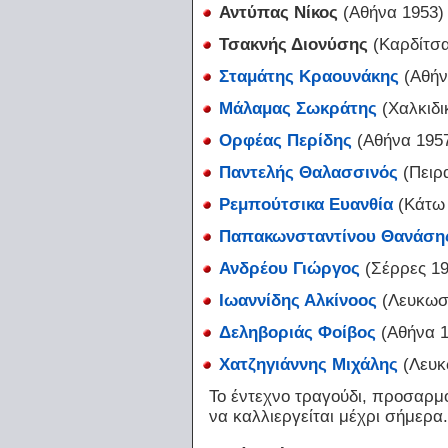
Αντύπας Νίκος
(Αθήνα 1953
Τσακνής Διονύσης
(Καρδίτσ
Σταμάτης Κραουνάκης
(Αθήν
Μάλαμας Σωκράτης
(Χαλκιδι
Ορφέας Περίδης
(Αθήνα 195
Παντελής Θαλασσινός
(Πειρ
Ρεμπούτσικα Ευανθία
(Κάτω 
Παπακωνσταντίνου Θανάση
Ανδρέου Γιώργος
(Σέρρες 1
Ιωαννίδης Αλκίνοος
(Λευκωσ
Δεληβοριάς Φοίβος
(Αθήνα 
Χατζηγιάννης Μιχάλης
(Λευκ
Το έντεχνο τραγούδι, προσαρμ
να καλλιεργείται μέχρι σήμερα.