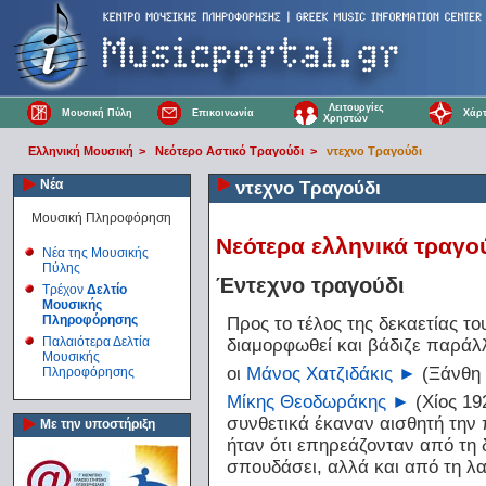
Λειτουργίες
Μουσική Πύλη
Επικοινωνία
Χάρτ
Χρηστών
Ελληνική Μουσική
>
Νεότερο Αστικό Τραγούδι
>
ντεχνο Τραγούδι
Νέα
ντεχνο Τραγούδι
Μουσική Πληροφόρηση
Νεότερα ελληνικά τραγο
Νέα της Μουσικής
Πύλης
Έντεχνο τραγούδι
Τρέχον
Δελτίο
Μουσικής
Προς το τέλος της δεκαετίας το
Πληροφόρησης
διαμορφωθεί και βάδιζε παράλ
Παλαιότερα Δελτία
Μουσικής
οι
Μάνος Χατζιδάκις
►
(Ξάνθη 
Πληροφόρησης
Μίκης Θεοδωράκης
►
(Χίος 19
συνθετικά έκαναν αισθητή την 
Με την υποστήριξη
ήταν ότι επηρεάζονταν από τη δ
σπουδάσει, αλλά και από τη λα