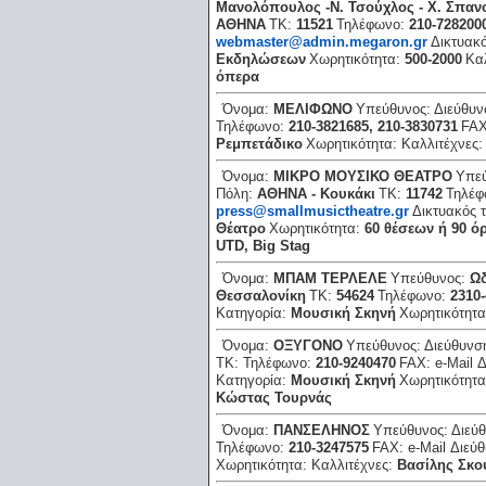
Μανολόπουλος -Ν. Τσούχλος - Χ. Σπα
ΑΘΗΝΑ
ΤΚ:
11521
Τηλέφωνο:
210-728200
webmaster@admin.megaron.gr
Δικτυακ
Εκδηλώσεων
Χωρητικότητα:
500-2000
Κα
όπερα
Όνομα:
ΜΕΛΙΦΩΝΟ
Υπεύθυνος:
Διεύθυ
Τηλέφωνο:
210-3821685, 210-3830731
FA
Ρεμπετάδικο
Χωρητικότητα:
Καλλιτέχνες
Όνομα:
ΜΙΚΡΟ ΜΟΥΣΙΚΟ ΘΕΑΤΡΟ
Υπε
Πόλη:
ΑΘΗΝΑ - Κουκάκι
ΤΚ:
11742
Τηλέ
press@smallmusictheatre.gr
Δικτυακός 
Θέατρο
Χωρητικότητα:
60 θέσεων ή 90 ό
UTD, Big Stag
Όνομα:
ΜΠΑΜ ΤΕΡΛΕΛΕ
Υπεύθυνος:
Ωδ
Θεσσαλονίκη
ΤΚ:
54624
Τηλέφωνο:
2310
Κατηγορία:
Μουσική Σκηνή
Χωρητικότητ
Όνομα:
ΟΞΥΓΟΝΟ
Υπεύθυνος:
Διεύθυνσ
ΤΚ:
Τηλέφωνο:
210-9240470
FAX:
e-Mail 
Κατηγορία:
Μουσική Σκηνή
Χωρητικότητ
Κώστας Τουρνάς
Όνομα:
ΠΑΝΣΕΛΗΝΟΣ
Υπεύθυνος:
Διεύ
Τηλέφωνο:
210-3247575
FAX:
e-Mail Διεύ
Χωρητικότητα:
Καλλιτέχνες:
Βασίλης Σκο