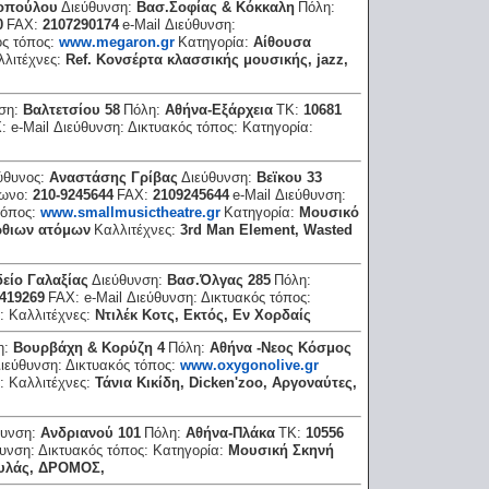
νοπούλου
Διεύθυνση:
Βασ.Σοφίας & Κόκκαλη
Πόλη:
0
FAX:
2107290174
e-Mail Διεύθυνση:
ός τόπος:
www.megaron.gr
Κατηγορία:
Αίθουσα
λλιτέχνες:
Ref. Κονσέρτα κλασσικής μουσικής, jazz,
νση:
Βαλτετσίου 58
Πόλη:
Αθήνα-Εξάρχεια
ΤΚ:
10681
X:
e-Mail Διεύθυνση:
Δικτυακός τόπος:
Κατηγορία:
:
ύθυνος:
Αναστάσης Γρίβας
Διεύθυνση:
Βεϊκου 33
φωνο:
210-9245644
FAX:
2109245644
e-Mail Διεύθυνση:
τόπος:
www.smallmusictheatre.gr
Κατηγορία:
Μουσικό
ρθιων ατόμων
Καλλιτέχνες:
3rd Man Element, Wasted
είο Γαλαξίας
Διεύθυνση:
Βασ.Όλγας 285
Πόλη:
-419269
FAX:
e-Mail Διεύθυνση:
Δικτυακός τόπος:
α:
Καλλιτέχνες:
Ντιλέκ Κοτς, Εκτός, Eν Χορδαίς
η:
Βουρβάχη & Κορύζη 4
Πόλη:
Αθήνα -Νεος Κόσμος
Διεύθυνση:
Δικτυακός τόπος:
www.oxygonolive.gr
α:
Καλλιτέχνες:
Τάνια Κικίδη, Dicken'zoo, Αργοναύτες,
θυνση:
Ανδριανού 101
Πόλη:
Αθήνα-Πλάκα
ΤΚ:
10556
θυνση:
Δικτυακός τόπος:
Κατηγορία:
Μουσική Σκηνή
υλάς, ΔΡΟΜΟΣ,