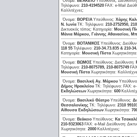
Όνομα:
ΒΕΑΚΕΙΟ
Υπεύθυνος:
Διεύθυνσ
Τηλέφωνο:
210-4194520
FAX:
e-Mail Διεύ
Καλλιτέχνες:
Όνομα:
ΒΟΡΕΙΑ
Υπεύθυνος:
Χάρης Καλ
Ν. Ιωνία
ΤΚ:
Τηλέφωνο:
210-2752950, 21
Δικτυακός τόπος:
Κατηγορία:
Μουσική Πί
Μάνια Μάρκου, Γιάννης Αθανασίου, Μπ
Όνομα:
ΒΟΤΑΝΙΚΟΣ
Υπεύθυνος:
Διεύθυ
118 55
Τηλέφωνο:
210-34.73.835 & 210-34
Κατηγορία:
Μουσική Πίστα
Χωρητικότητα
Όνομα:
ΒΩΜΟΣ
Υπεύθυνος:
Διεύθυνση:
Τηλέφωνο:
210-8075789, 210-8075749
FA
Μουσική Πίστα
Χωρητικότητα:
Καλλιτέχν
Όνομα:
Βασιλική Αγ. Μάρκου
Υπεύθυνο
Δήμος Ηρακλείου
ΤΚ:
Τηλέφωνο:
FAX:
e
Εκδηλώσεων
Χωρητικότητα:
600
Καλλιτέ
Όνομα:
Βασιλικό Θέατρο
Υπεύθυνος:
Δι
Θεσσαλονίκης
ΤΚ:
Τηλέφωνο:
2310 9910
Αίθουσα Εκδηλώσεων
Χωρητικότητα:
70
Όνομα:
Βεάκειο
Υπεύθυνος:
Κα Τσακαλ
210-9323063
FAX:
e-Mail Διεύθυνση:
Δικτ
Χωρητικότητα:
2000
Καλλιτέχνες: