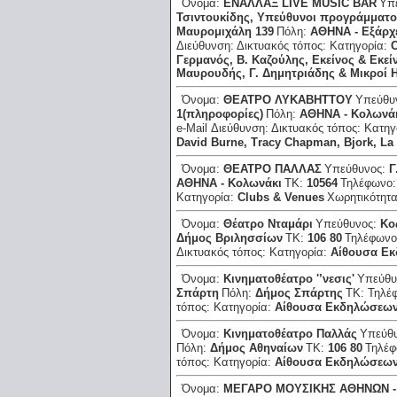
Όνομα:
ΕΝΑΛΛΑΞ LΙVΕ ΜUSΙC ΒΑR
Υπ
Τσιντουκίδης, Υπεύθυνοι προγράμματο
Μαυρομιχάλη 139
Πόλη:
ΑΘΗΝΑ - Εξάρχ
Διεύθυνση:
Δικτυακός τόπος:
Κατηγορία:
C
Γερμανός, Β. Καζούλης, Εκείνος & Εκεί
Μαυρουδής, Γ. Δημητριάδης & Μικροί 
Όνομα:
ΘΕΑΤΡΟ ΛΥΚΑΒΗΤΤΟΥ
Υπεύθυ
1(πληροφορίες)
Πόλη:
ΑΘΗΝΑ - Κολωνά
e-Mail Διεύθυνση:
Δικτυακός τόπος:
Κατηγ
David Βurne, Τracy Chapman, Βjork, L
Όνομα:
ΘΕΑΤΡΟ ΠΑΛΛΑΣ
Υπεύθυνος:
Γ
ΑΘΗΝΑ - Κολωνάκι
ΤΚ:
10564
Τηλέφωνο
Κατηγορία:
Clubs & Venues
Χωρητικότητ
Όνομα:
Θέατρο Νταμάρι
Υπεύθυνος:
Κο
Δήμος Βριλησσίων
ΤΚ:
106 80
Τηλέφων
Δικτυακός τόπος:
Κατηγορία:
Αίθουσα Ε
Όνομα:
Κινηματοθέατρο '’νεσις'
Υπεύθυ
Σπάρτη
Πόλη:
Δήμος Σπάρτης
ΤΚ:
Τηλέ
τόπος:
Κατηγορία:
Αίθουσα Εκδηλώσεω
Όνομα:
Κινηματοθέατρο Παλλάς
Υπεύθ
Πόλη:
Δήμος Αθηναίων
ΤΚ:
106 80
Τηλέ
τόπος:
Κατηγορία:
Αίθουσα Εκδηλώσεω
Όνομα:
ΜΕΓΑΡΟ ΜΟΥΣΙΚΗΣ ΑΘΗΝΩΝ -