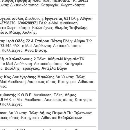
η:
Λόφος Προφήτη Ηλία
Πόλη:
ΠΕΙΡΑΙΑΣ
ΤΚ:
18451
θυνση:
Δικτυακός τόπος:
Κατηγορία:
Χωρητικότητα:
ογερόπουλος
Διεύθυνση:
Ιφιγενείας 63
Πόλη:
Αθήνα-
0-2798276, 6944288971
FAX:
e-Mail Διεύθυνση:
στα
Χωρητικότητα:
Καλλιτέχνες:
Θωμάς Τσιβγέλης,
έσυ, Μάκης Χαλκής.
νση:
Ιερά Οδός 72 & Σπύρου Πάτση
Πόλη:
Αθήνα
ΤΚ:
.73.914
FAX:
e-Mail Διεύθυνση:
Δικτυακός τόπος:
:
Καλλιτέχνες:
Άννα Βίσση,
Ρέμα Χαλκιδονους 2
Πόλη:
Αθήνα-Ν.Κηφισία
ΤΚ:
X:
e-Mail Διεύθυνση:
Δικτυακός τόπος:
Κατηγορία:
ες:
Βασίλης Τερλέγκας, Αντζέλα Βάγια
ς:
Κος Δουλγεράκης Μανώλης
Διεύθυνση:
Πόλη:
-Mail Διεύθυνση:
Δικτυακός τόπος:
Κατηγορία:
Αίθουσα
χνες:
ευθυντής Κ.Θ.Β.Ε.
Διεύθυνση:
Πόλη:
Δήμος
19
FAX:
e-Mail Διεύθυνση:
Δικτυακός τόπος:
Κατηγορία:
0
Καλλιτέχνες:
άκου
Διεύθυνση:
Πόλη:
Δήμος Πειραιά
ΤΚ:
Τηλέφωνο:
υακός τόπος:
Κατηγορία:
Αίθουσα Εκδηλώσεων