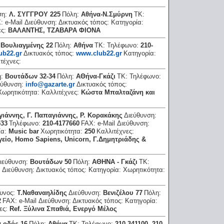
ση:
Λ. ΣΥΓΓΡΟΥ 225
Πόλη:
Αθήνα-Ν.Σμύρνη
ΤΚ:
X:
e-Mail Διεύθυνση:
Δικτυακός τόπος:
Κατηγορία:
ες:
ΒΑΛΑΝΤΗΣ, ΤΖΑΒΑΡΑ ΦΙΟΝΑ
:
Βουλιαγμένης 22
Πόλη:
Αθήνα
ΤΚ:
Τηλέφωνο:
210-
ub22.gr
Δικτυακός τόπος:
www.club22.gr
Κατηγορία:
τέχνες:
η:
Βουτάδων 32-34
Πόλη:
ΑΘήνα-Γκάζι
ΤΚ:
Τηλέφωνο:
ιεύθυνση:
info@gazarte.gr
Δικτυακός τόπος:
Χωρητικότητα:
Καλλιτέχνες:
Κώστα Μπαλταζάνη και
γιάννης, Γ. Παπαγιάννης, Ρ. Κορακάκης
Διεύθυνση:
533
Τηλέφωνο:
210-4177660
FAX:
e-Mail Διεύθυνση:
ία:
Music bar
Χωρητικότητα:
250
Καλλιτέχνες:
γείο, Ηomo Sapiens, Unicorn, Γ.Δημητριάδης &
ιεύθυνση:
Βουτάδων 50
Πόλη:
ΑΘΗΝΑ - Γκάζι
ΤΚ:
l Διεύθυνση:
Δικτυακός τόπος:
Κατηγορία:
Χωρητικότητα:
υνος:
Τ.Ναθαναηλίδης
Διεύθυνση:
Βενιζέλου 77
Πόλη:
2
FAX:
e-Mail Διεύθυνση:
Δικτυακός τόπος:
Κατηγορία:
ες:
Ref. Ξύλινα Σπαθιά, Ενεργό Μέλος
α οδός 16
Πόλη:
Αθήνα
ΤΚ:
Τηλέφωνο:
210-341100, 210-