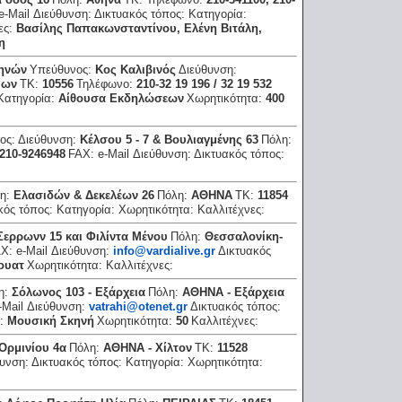
e-Mail Διεύθυνση:
Δικτυακός τόπος:
Κατηγορία:
ες:
Βασίλης Παπακωνσταντίνου, Ελένη Βιτάλη,
η
θηνών
Υπεύθυνος:
Κος Καλιβινός
Διεύθυνση:
ίων
ΤΚ:
10556
Τηλέφωνο:
210-32 19 196 / 32 19 532
Κατηγορία:
Αίθουσα Εκδηλώσεων
Χωρητικότητα:
400
ος:
Διεύθυνση:
Κέλσου 5 - 7 & Βουλιαγμένης 63
Πόλη:
210-9246948
FAX:
e-Mail Διεύθυνση:
Δικτυακός τόπος:
ση:
Ελασιδών & Δεκελέων 26
Πόλη:
ΑΘΗΝΑ
ΤΚ:
11854
κός τόπος:
Κατηγορία:
Χωρητικότητα:
Καλλιτέχνες:
Σερρωνν 15 και Φιλίντα Μένου
Πόλη:
Θεσσαλονίκη-
AX:
e-Mail Διεύθυνση:
info@vardialive.gr
Δικτυακός
ουατ
Χωρητικότητα:
Καλλιτέχνες:
η:
Σόλωνος 103 - Εξάρχεια
Πόλη:
ΑΘΗΝΑ - Εξάρχεια
-Mail Διεύθυνση:
vatrahi@otenet.gr
Δικτυακός τόπος:
α:
Μουσική Σκηνή
Χωρητικότητα:
50
Καλλιτέχνες:
Ορμινίου 4α
Πόλη:
ΑΘΗΝΑ - Χίλτον
ΤΚ:
11528
θυνση:
Δικτυακός τόπος:
Κατηγορία:
Χωρητικότητα: