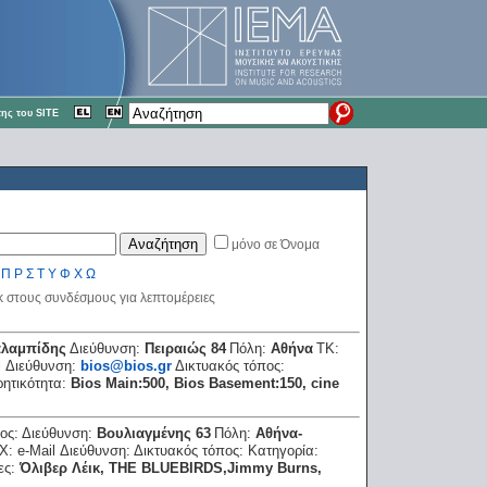
ης του SITE
μόνο σε Όνομα
Π
Ρ
Σ
Τ
Υ
Φ
Χ
Ω
κ στους συνδέσμους για λεπτομέρειες
αλαμπίδης
Διεύθυνση:
Πειραιώς 84
Πόλη:
Αθήνα
ΤΚ:
l Διεύθυνση:
bios@bios.gr
Δικτυακός τόπος:
ητικότητα:
Bios Main:500, Bios Basement:150, cine
ος:
Διεύθυνση:
Βουλιαγμένης 63
Πόλη:
Αθήνα-
X:
e-Mail Διεύθυνση:
Δικτυακός τόπος:
Κατηγορία:
ες:
Όλιβερ Λέικ, THE BLUEBIRDS,Jimmy Burns,