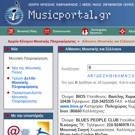
Λειτουργίες
Μουσική Πύλη
Επικοινωνία
Χάρτ
Χρηστών
Αρχεία Κέντρου Μουσικής Πληροφόρησης
>
Αίθουσες Μουσικής και Σύλλογοι
Νέα
Αίθουσες Μουσικής και Σύλλογοι
Μουσική Πληροφόρηση
Νέα της Μουσικής
Αναζήτηση:
Πύλης
Α
Β
Γ
Δ
Ε
Ζ
Η
Θ
Ι
Κ
Λ
Μ
Ν
Ξ
Ο
Τρέχον
Δελτίο
Μουσικής
Τον όρο
Β
βρέθηκε σε 39 εγγραφές. Κάντε κλι
Πληροφόρησης
Παλαιότερα Δελτία
Όνομα:
BIOS
Υπεύθυνος:
Βασίλης Χαρ
Μουσικής
Πληροφόρησης
10438
Τηλέφωνο:
210-3425335
FAX:
e-Mai
www.bios.gr
Κατηγορία:
Πολυχώρος
Χωρ
bios :80&60
Καλλιτέχνες:
Με την υποστήριξη
Όνομα:
BLUES PEOPLE CLUB
Υπεύθυν
Ν.κόσμος
ΤΚ:
Τηλέφωνο:
210-9246978
FA
Μουσική Σκηνή
Χωρητικότητα:
Καλλιτέχν
Blues lady Cookie McGee