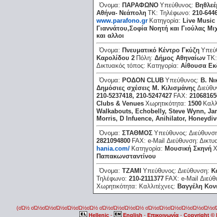
Όνομα:
ΠΑΡΑΦΩΝΟ
Υπεύθυνος:
Βηθλεέ
Αθήνα- Νεάπολη
ΤΚ:
Τηλέφωνο:
210-644
www.parafono.gr
Κατηγορία:
Live Music
Γιαννάτου,Σοφία Νοητή και Γιούλας Μ
και αλλοι
Όνομα:
Πνευματικό Κέντρο Γκύζη
Υπεύ
Καρολίδου 2
Πόλη:
Δήμος Αθηναίων
ΤΚ
Δικτυακός τόπος:
Κατηγορία:
Αίθουσα Ε
Όνομα:
ΡΟΔΟΝ CLUΒ
Υπεύθυνος:
Β. Ν
Δημόσιες σχέσεις Μ. Κιλισμάνης
Διεύθ
210-5237418, 210-5247427
FAX:
21068165
Clubs & Venues
Χωρητικότητα:
1500
Καλλ
Walkabouts, Εchobelly, Steve Wynn, Jam
Μorris, D Ιnfuence, Αnihilator, Ηoneydiv
Όνομα:
ΣΤΑΘΜΟΣ
Υπεύθυνος:
Διεύθυνσ
2821094800
FAX:
e-Mail Διεύθυνση:
Δικτυ
hania.com/
Κατηγορία:
Μουσική Σκηνή
Χ
Παπακωνσταντίνου
Όνομα:
ΤΖΑΜΙ
Υπεύθυνος:
Διεύθυνση:
Κ
Τηλέφωνο:
210-2111377
FAX:
e-Mail Διεύ
Χωρητικότητα:
Καλλιτέχνες:
Βαγγέλη Κον
(οΏ½ οΏ½οΏ½οΏ½οΏ½οΏ½οΏ½ οΏ½οΏ½οΏ½οΏ½ οΏ½οΏ½οΏ½οΏ½οΏ½οΏ½
Hellenic
-
English
-
Επικοινωνία
-
Copyright ©