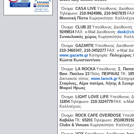
Όνομα:
CASA LIVE
Υπεύθυνος:
Διεύθυν
Τηλέφωνο:
210-9424986, 210-9427835
FA
Μουσική Πίστα
Χωρητικότητα:
Καλλιτέχν
Όνομα:
CLUB 22
Υπεύθυνος:
Διεύθυνση
9249814
FAX:
e-Mail Διεύθυνση:
desk@cl
Συναυλιακός χώρος
Χωρητικότητα:
Καλλι
Όνομα:
GAZARTE
Υπεύθυνος:
Διεύθυνσ
210-3460347, 210-3452277
FAX:
e-Mail Δ
www.gazarte.gr
Κατηγορία:
Πολυχώρος
Κώστα Κωνσταντίνου
Όνομα:
LΑ RΟCΚΑ
Υπεύθυνος:
Σ. Παπα
Βασ. Παύλου 23
Πόλη:
ΠΕΙΡΑΙΑΣ
ΤΚ:
18
Δικτυακός τόπος:
www.larock.gr
Κατηγορ
Σταγόνες, Αέρα πατέρα, Λήτης & Συνερ
Μικροί Ηρωες
Όνομα:
LΙGΗΤ LΟVΕ LΙFΕ
Υπεύθυνος:
Δ
11854
Τηλέφωνο:
210-3224779
FAX:
e-Mai
Καλλιτέχνες:
Όνομα:
RΟCΚ CΑFΕ ΟVΕRDΟSΕ
Υπεύθ
Καβάλα
ΤΚ:
65201
Τηλέφωνο:
251083919
Clubs & Venues
Χωρητικότητα:
Καλλιτέχν
Όνομα:
VOX
Υπεύθυνος:
Διεύθυνση:
Ιερ