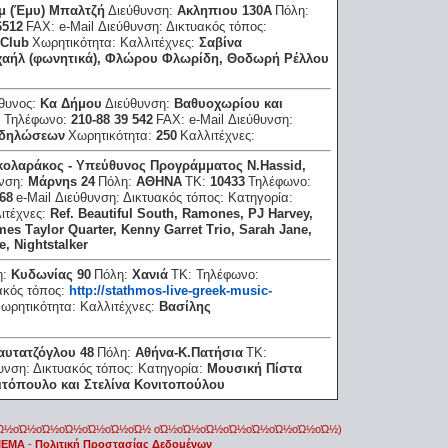
μ (Έμυ) Μπαλτζή
Διεύθυνση:
Ακληπιου 130Α
Πόλη:
6512
FAX:
e-Mail Διεύθυνση:
Δικτυακός τόπος:
 Club
Χωρητικότητα:
Καλλιτέχνες:
Σαβίνα
ιχαήλ (φωνητικά), Φλώρου Φλωρίδη, Θοδωρή Ρέλλου
θυνος:
Κα Δήμου
Διεύθυνση:
Βαθυοχωρίου και
:
Τηλέφωνο:
210-88 39 542
FAX:
e-Mail Διεύθυνση:
κδηλώσεων
Χωρητικότητα:
250
Καλλιτέχνες:
ικολαράκος - Υπεύθυνος Προγράμματος Ν.Ηassid,
υνση:
Μάρνηs 24
Πόλη:
ΑΘΗΝΑ
ΤΚ:
10433
Τηλέφωνο:
68
e-Mail Διεύθυνση:
Δικτυακός τόπος:
Κατηγορία:
ιτέχνες:
Ref. Βeautiful South, Ramones, ΡJ Ηarvey,
es Τaylor Quarter, Κenny Garret Τrio, Sarah Jane,
e, Νightstalker
η:
Κυδωνίας 90
Πόλη:
Χανιά
ΤΚ:
Τηλέφωνο:
ακός τόπος:
http://stathmos-live-greek-music-
ωρητικότητα:
Καλλιτέχνες:
Βασίλης
αυτατζόγλου 48
Πόλη:
Αθήνα-Κ.Πατήσια
ΤΚ:
θυνση:
Δικτυακός τόπος:
Κατηγορία:
Μουσική Πίστα
ιτόπουλο και Στελίνα Κονιτοπούλου
οΏ½οΏ½οΏ½οΏ½οΏ½οΏ½οΏ½ οΏ½οΏ½οΏ½οΏ½οΏ½οΏ½οΏ½οΏ½)
 IEMA
-
Πολιτική Προστασίας Δεδομένων