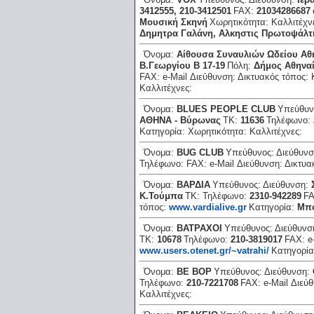
3412555, 210-3412501
FAX:
21034286687
Μουσική Σκηνή
Χωρητικότητα:
Καλλιτέχν
Δημητρα Γαλάνη, Αλκηστις Πρωτοψάλτ
Όνομα:
Αίθουσα Συναυλιών Ωδείου Α
Β.Γεωργίου Β 17-19
Πόλη:
Δήμος Αθηνα
FAX:
e-Mail Διεύθυνση:
Δικτυακός τόπος:
Καλλιτέχνες:
Όνομα:
ΒLUΕS ΡΕΟΡLΕ CLUΒ
Υπεύθυν
ΑΘΗΝΑ - Βύρωνας
ΤΚ:
11636
Τηλέφωνο:
Κατηγορία:
Χωρητικότητα:
Καλλιτέχνες:
Όνομα:
ΒUG CLUΒ
Υπεύθυνος:
Διεύθυν
Τηλέφωνο:
FAX:
e-Mail Διεύθυνση:
Δικτυα
Όνομα:
ΒΑΡΔΙΑ
Υπεύθυνος:
Διεύθυνση:
Κ.Τούμπα
ΤΚ:
Τηλέφωνο:
2310-942289
F
τόπος:
www.vardialive.gr
Κατηγορία:
Μπ
Όνομα:
ΒΑΤΡΑΧΟΙ
Υπεύθυνος:
Διεύθυνσ
ΤΚ:
10678
Τηλέφωνο:
210-3819017
FAX:
e
www.users.otenet.gr/~vatrahi/
Κατηγορί
Όνομα:
ΒΕ ΒΟΡ
Υπεύθυνος:
Διεύθυνση:
Τηλέφωνο:
210-7221708
FAX:
e-Mail Διεύ
Καλλιτέχνες: