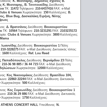
εύθυνος:
Κ. Μέσσαρης, Δημόσιες σχέσεις Β.
ς Κ. Μεσσαρης, Β. Τσιντουκίδης
Διεύθυνση:
εια
ΤΚ:
11472
Τηλέφωνο:
210-6437416
FAX:
e-Mail
lubs & Venues
Χωρητικότητα:
150
Καλλιτέχνες:
Β.
νος, Βlue Βug, Δασκαλάκη Ειρήνη, Νότης
Ηρωες
νος:
Δ. Βρατσάνος
Διεύθυνση:
Βουκουρεστίου
κι
ΤΚ:
10564
Τηλέφωνο:
210-3231291
FAX:
2103235172
ορία:
Clubs & Venues
Χωρητικότητα:
3800
Καλλιτέχνες:
a Μama
. Ιωαννίδης
Διεύθυνση:
Βουκουρεστίου 1
Πόλη:
:
210-3228275
FAX:
e-Mail Διεύθυνση:
Δικτυακός τόπος:
α:
1600
Καλλιτέχνες:
Ref. Lou Reed
ς Παπαδόπουλος
Διεύθυνση:
Βερνάρδου 23
Πόλη:
ο:
210-36 98 885 / 36 44 715
FAX:
e-Mail Διεύθυνση:
κδηλώσεων
Χωρητικότητα:
12000
Καλλιτέχνες:
νος:
Κος Νικονομάκος
Διεύθυνση:
Βρασίδου 104,
φωνο:
22860 22244
FAX:
e-Mail Διεύθυνση:
Δικτυακός
ν
Χωρητικότητα:
500
Καλλιτέχνες:
υνος:
Κος Συμεωνίδης
Διεύθυνση:
Βουκουρεστίου 1
φωνο:
210-36 29 886
FAX:
e-Mail Διεύθυνση:
Δικτυακός
ν
Χωρητικότητα:
1750
Καλλιτέχνες:
 ΑΤΗΕΝS CΟΝCΕRΤ ΗΑLL
Υπεύθυνος:
Ν.