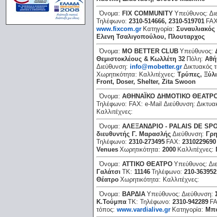
Όνομα:
FIX COMMUNITY
Υπεύθυνος:
Δι
Τηλέφωνο:
2310-514666, 2310-519701
FA
www.fixcom.gr
Κατηγορία:
Συναυλιακός
Ελενη Τσαλιγοπούλου, Πλουταρχος
Όνομα:
MO BETTER CLUB
Υπεύθυνος:
Θεμιστοκλέους & Κωλλέτη 32
Πόλη:
Αθή
Διεύθυνση:
info@mobetter.gr
Δικτυακός 
Χωρητικότητα:
Καλλιτέχνες:
Τρύπες, Ξύλι
Front, Doser, Shelter, Zita Swoon
Όνομα:
ΑΘΗΝΑΪΚΟ ΔΗΜΟΤΙΚΟ ΘΕΑΤΡ
Τηλέφωνο:
FAX:
e-Mail Διεύθυνση:
Δικτυα
Καλλιτέχνες:
Όνομα:
ΑΛΕΞΑΝΔΡΙΟ - ΡΑLΑΙS DΕ SΡ
διευθυντής Γ. Μαρασλής
Διεύθυνση:
Γρη
Τηλέφωνο:
2310-273495
FAX:
2310229690
Venues
Χωρητικότητα:
2000
Καλλιτέχνες:
Όνομα:
ΑΤΤΙΚΟ ΘΕΑΤΡΟ
Υπεύθυνος:
Δι
Γαλάτσι
ΤΚ:
11146
Τηλέφωνο:
210-363952
Θέατρο
Χωρητικότητα:
Καλλιτέχνες:
Όνομα:
ΒΑΡΔΙΑ
Υπεύθυνος:
Διεύθυνση:
Κ.Τούμπα
ΤΚ:
Τηλέφωνο:
2310-942289
F
τόπος:
www.vardialive.gr
Κατηγορία:
Μπ