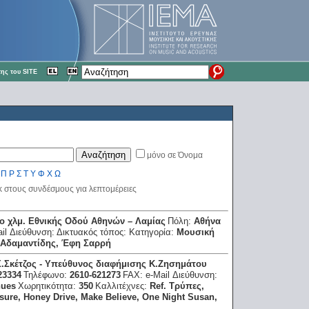
ης του SITE
μόνο σε Όνομα
Π
Ρ
Σ
Τ
Υ
Φ
Χ
Ω
κ στους συνδέσμους για λεπτομέρειες
ο χλμ. Εθνικής Οδού Αθηνών – Λαμίας
Πόλη:
Αθήνα
ail Διεύθυνση:
Δικτυακός τόπος:
Κατηγορία:
Μουσική
 Αδαμαντίδης, Έφη Σαρρή
Σ.Σκέτζος - Υπεύθυνος διαφήμισης Κ.Ζησημάτου
23334
Τηλέφωνο:
2610-621273
FAX:
e-Mail Διεύθυνση:
nues
Χωρητικότητα:
350
Καλλιτέχνες:
Ref. Τρύπες,
asure, Ηoney Drive, Μake Βelieve, Οne Νight Susan,