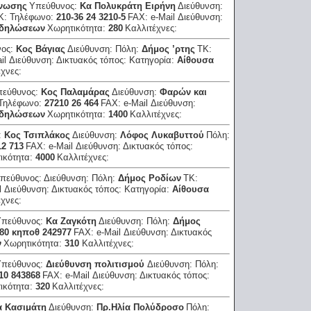
Ένωσης
Υπεύθυνος:
Κα Πολυκράτη Ειρήνη
Διεύθυνση:
Κ:
Τηλέφωνο:
210-36 24 3210-5
FAX:
e-Mail Διεύθυνση:
κδηλώσεων
Χωρητικότητα:
280
Καλλιτέχνες:
νος:
Κος Βάγιας
Διεύθυνση:
Πόλη:
Δήμος ’ρτης
ΤΚ:
il Διεύθυνση:
Δικτυακός τόπος:
Κατηγορία:
Αίθουσα
έχνες:
πεύθυνος:
Κος Παλαμάρας
Διεύθυνση:
Φαρών και
Τηλέφωνο:
27210 26 464
FAX:
e-Mail Διεύθυνση:
κδηλώσεων
Χωρητικότητα:
1400
Καλλιτέχνες:
:
Κος Τσιπλάκος
Διεύθυνση:
Λόφος Λυκαβυττού
Πόλη:
12 713
FAX:
e-Mail Διεύθυνση:
Δικτυακός τόπος:
ικότητα:
4000
Καλλιτέχνες:
πεύθυνος:
Διεύθυνση:
Πόλη:
Δήμος Ροδίων
ΤΚ:
l Διεύθυνση:
Δικτυακός τόπος:
Κατηγορία:
Αίθουσα
έχνες:
Υπεύθυνος:
Κα Ζαγκότη
Διεύθυνση:
Πόλη:
Δήμος
180 κηποθ 242977
FAX:
e-Mail Διεύθυνση:
Δικτυακός
ν
Χωρητικότητα:
310
Καλλιτέχνες:
Υπεύθυνος:
Διεύθυνση πολιτισμού
Διεύθυνση:
Πόλη:
10 843868
FAX:
e-Mail Διεύθυνση:
Δικτυακός τόπος:
ικότητα:
320
Καλλιτέχνες:
α Κασιμάτη
Διεύθυνση:
Πρ.Ηλία Πολύδροσο
Πόλη: