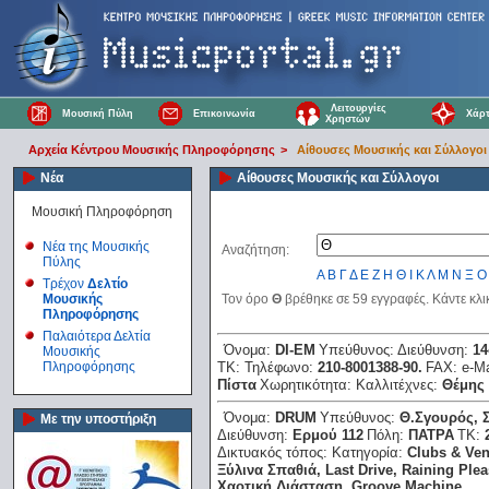
Λειτουργίες
Μουσική Πύλη
Επικοινωνία
Χάρτ
Χρηστών
Αρχεία Κέντρου Μουσικής Πληροφόρησης
>
Αίθουσες Μουσικής και Σύλλογοι
Νέα
Αίθουσες Μουσικής και Σύλλογοι
Μουσική Πληροφόρηση
Νέα της Μουσικής
Αναζήτηση:
Πύλης
Α
Β
Γ
Δ
Ε
Ζ
Η
Θ
Ι
Κ
Λ
Μ
Ν
Ξ
Ο
Τρέχον
Δελτίο
Μουσικής
Τον όρο
Θ
βρέθηκε σε 59 εγγραφές. Κάντε κλι
Πληροφόρησης
Παλαιότερα Δελτία
Όνομα:
DI-EM
Υπεύθυνος:
Διεύθυνση:
14
Μουσικής
Πληροφόρησης
ΤΚ:
Τηλέφωνο:
210-8001388-90.
FAX:
e-M
Πίστα
Χωρητικότητα:
Καλλιτέχνες:
Θέμης
Όνομα:
DRUΜ
Υπεύθυνος:
Θ.Σγουρός, 
Με την υποστήριξη
Διεύθυνση:
Ερμού 112
Πόλη:
ΠΑΤΡΑ
ΤΚ:
Δικτυακός τόπος:
Κατηγορία:
Clubs & Ve
Ξύλινα Σπαθιά, Last Drive, Raining Ρle
Χαοτική Διάσταση, Groove Μachine