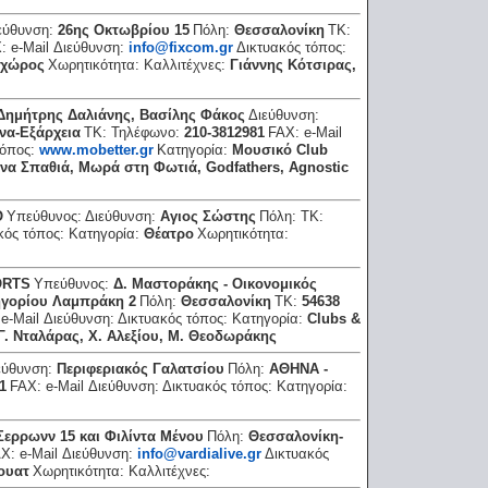
εύθυνση:
26ης Οκτωβρίου 15
Πόλη:
Θεσσαλονίκη
ΤΚ:
X:
e-Mail Διεύθυνση:
info@fixcom.gr
Δικτυακός τόπος:
 χώρος
Χωρητικότητα:
Καλλιτέχνες:
Γιάννης Κότσιρας,
Δημήτρης Δαλιάνης, Βασίλης Φάκος
Διεύθυνση:
να-Εξάρχεια
ΤΚ:
Τηλέφωνο:
210-3812981
FAX:
e-Mail
τόπος:
www.mobetter.gr
Κατηγορία:
Μουσικό Club
να Σπαθιά, Μωρά στη Φωτιά, Godfathers, Agnostic
Ο
Υπεύθυνος:
Διεύθυνση:
Αγιος Σώστης
Πόλη:
ΤΚ:
κός τόπος:
Κατηγορία:
Θέατρο
Χωρητικότητα:
ΟRΤS
Υπεύθυνος:
Δ. Μαστοράκης - Οικονομικός
γορίου Λαμπράκη 2
Πόλη:
Θεσσαλονίκη
ΤΚ:
54638
e-Mail Διεύθυνση:
Δικτυακός τόπος:
Κατηγορία:
Clubs &
Γ. Νταλάρας, Χ. Αλεξίου, Μ. Θεοδωράκης
εύθυνση:
Περιφεριακός Γαλατσίου
Πόλη:
ΑΘΗΝΑ -
1
FAX:
e-Mail Διεύθυνση:
Δικτυακός τόπος:
Κατηγορία:
Σερρωνν 15 και Φιλίντα Μένου
Πόλη:
Θεσσαλονίκη-
AX:
e-Mail Διεύθυνση:
info@vardialive.gr
Δικτυακός
ουατ
Χωρητικότητα:
Καλλιτέχνες: