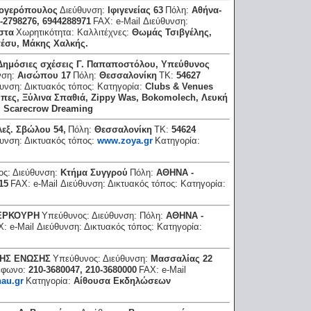
ογερόπουλος
Διεύθυνση:
Ιφιγενείας 63
Πόλη:
Αθήνα-
0-2798276, 6944288971
FAX:
e-Mail Διεύθυνση:
στα
Χωρητικότητα:
Καλλιτέχνες:
Θωμάς Τσιβγέλης,
έσυ, Μάκης Χαλκής.
 Δημόσιες σχέσεις Γ. Παπαποστόλου, Υπεύθυνος
νση:
Αισώπου 17
Πόλη:
Θεσσαλονίκη
ΤΚ:
54627
θυνση:
Δικτυακός τόπος:
Κατηγορία:
Clubs & Venues
ύπες, Ξύλινα Σπαθιά, Ζippy Was, Βokomolech, Λευκή
, Scarecrow Dreaming
λεξ. Σβώλου 54,
Πόλη:
Θεσσαλονίκη
ΤΚ:
54624
θυνση:
Δικτυακός τόπος:
www.zoya.gr
Κατηγορία:
:
ος:
Διεύθυνση:
Κτήμα Συγγρού
Πόλη:
ΑΘΗΝΑ -
15
FAX:
e-Mail Διεύθυνση:
Δικτυακός τόπος:
Κατηγορία:
ΕΡΚΟΥΡΗ
Υπεύθυνος:
Διεύθυνση:
Πόλη:
ΑΘΗΝΑ -
X:
e-Mail Διεύθυνση:
Δικτυακός τόπος:
Κατηγορία:
ΗΣ ΕΝΩΣΗΣ
Υπεύθυνος:
Διεύθυνση:
Μασσαλίας 22
έφωνο:
210-3680047, 210-3680000
FAX:
e-Mail
hau.gr
Κατηγορία:
Αίθουσα Εκδηλώσεων