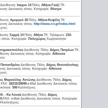
:
Διεύθυνση:
Ιακχου 14
Πόλη:
Αθήνα-Γκαζι
ΤΚ:
θυνση:
Δικτυακός τόπος:
Κατηγορία:
Θέατρο
ύθυνση:
Αμοργού 20
Πόλη:
Αθήνα-Κυψέλη
ΤΚ:
θυνση:
Δικτυακός τόπος:
http://www.n-t.gr/index.html
έχνες:
θυνση:
Σαρρή 14
Πόλη:
Αθήνα
ΤΚ:
Τηλέφωνο:
210-
ς τόπος:
Κατηγορία:
Πολυχώρος
Χωρητικότητα:
Ασημακοπούλου
Διεύθυνση:
Πόλη:
Δήμος Πατρέων
ΤΚ:
ύθυνση:
Δικτυακός τόπος:
Κατηγορία:
Αίθουσα
χνες:
 Παπανδρέου
Διεύθυνση:
Πόλη:
Δήμος Θεσσαλονίκης
υνση:
Δικτυακός τόπος:
Κατηγορία:
Αίθουσα
έχνες:
ος Μαρκούλης Αντώνης
Διεύθυνση:
Πόλη:
Δήμος
2
FAX:
28232/28090
e-Mail Διεύθυνση:
Δικτυακός τόπος:
ικότητα:
500
Καλλιτέχνες:
.Θ. - Κα Λουκά
Διεύθυνση:
Πόλη:
Δήμος
93
FAX:
e-Mail Διεύθυνση:
Δικτυακός τόπος:
Κατηγορία:
0
Καλλιτέχνες: