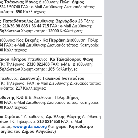
ος Τσάκωνας Μάνος
Διεύθυνση:
Πόλη:
Δήμος
724 / 50740
FAX:
e-Mail Διεύθυνση:
Δικτυακός τόπος:
ικότητα:
850
Καλλιτέχνες:
ς Παπαδόπουλος
Διεύθυνση:
Βερνάρδου 23
Πόλη:
ο:
210-36 98 885 / 36 44 715
FAX:
e-Mail Διεύθυνση:
κδηλώσεων
Χωρητικότητα:
12000
Καλλιτέχνες:
εύθυνος:
Κος Βεκρής - Κα Περράκη
Διεύθυνση:
Πόλη:
54
FAX:
e-Mail Διεύθυνση:
Δικτυακός τόπος:
Κατηγορία:
00
Καλλιτέχνες:
ικού Κέντρου
Υπεύθυνος:
Κα Ταλιαδούρου Φανη
ΤΚ:
Τηλέφωνο:
2310 821483
FAX:
e-Mail Διεύθυνση:
κδηλώσεων
Χωρητικότητα:
185
Καλλιτέχνες:
πεύθυνος:
Διευθυντής Γαλλικού Ινστιτούτου
ΤΚ:
Τηλέφωνο:
FAX:
e-Mail Διεύθυνση:
Δικτυακός τόπος:
ικότητα:
217
Καλλιτέχνες:
υθυντής Κ.Θ.Β.Ε.
Διεύθυνση:
Πόλη:
Δήμος
00
FAX:
e-Mail Διεύθυνση:
Δικτυακός τόπος:
Κατηγορία:
00
Καλλιτέχνες:
ρα Στράτου"
Υπεύθυνος:
Δρ. Άλκης Ράφτης
Διεύθυνση:
αίων
ΤΚ:
Τηλέφωνο:
210 9214650
FAX:
e-Mail
 τόπος:
www.grdance.org
Κατηγορία:
Κηποθέατρο
 αιγίδα του Δήμου Αθηναίων)