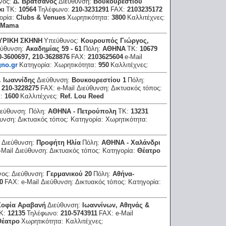
νος:
Δ. Βρατσάνος
Διεύθυνση:
Βουκουρεστίου
κι
ΤΚ:
10564
Τηλέφωνο:
210-3231291
FAX:
2103235172
ορία:
Clubs & Venues
Χωρητικότητα:
3800
Καλλιτέχνες:
a Μama
ΥΡΙΚΗ ΣΚΗΝΗ
Υπεύθυνος:
Κουρουπός Γιώργος,
εύθυνση:
Ακαδημίας 59 - 61
Πόλη:
ΑΘΗΝΑ
ΤΚ:
10679
0-3600697, 210-3628876
FAX:
2103625604
e-Mail
gno.gr
Κατηγορία:
Χωρητικότητα:
950
Καλλιτέχνες:
. Ιωαννίδης
Διεύθυνση:
Βουκουρεστίου 1
Πόλη:
:
210-3228275
FAX:
e-Mail Διεύθυνση:
Δικτυακός τόπος:
α:
1600
Καλλιτέχνες:
Ref. Lou Reed
ιεύθυνση:
Πόλη:
ΑΘΗΝΑ - Πετρούπολη
ΤΚ:
13231
θυνση:
Δικτυακός τόπος:
Κατηγορία:
Χωρητικότητα:
:
Διεύθυνση:
Προφήτη Ηλία
Πόλη:
ΑΘΗΝΑ - Χαλάνδρι
-Mail Διεύθυνση:
Δικτυακός τόπος:
Κατηγορία:
Θέατρο
νος:
Διεύθυνση:
Γερμανικού 20
Πόλη:
Αθήνα-
0
FAX:
e-Mail Διεύθυνση:
Δικτυακός τόπος:
Κατηγορία:
Σοφία Αραβανή
Διεύθυνση:
Ιωαννίνων, Αθηνάς &
Κ:
12135
Τηλέφωνο:
210-5743911
FAX:
e-Mail
Θέατρο
Χωρητικότητα:
Καλλιτέχνες: