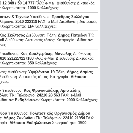
0 12 348 / 50 14 777
FAX:
e-Mail Διεύθυνση:
Δικτυακός
ν
Χωρητικότητα:
1000
Καλλιτέχνες:
μάτων & Τεχνών
Υπεύθυνος:
Προεδρος Συλλόγου
λέφωνο:
2510 222119
FAX:
e-Mail Διεύθυνση:
Δικτυακός
ν
Χωρητικότητα:
114
Καλλιτέχνες:
Κος Σκάλτσας
Διεύθυνση:
Πόλη:
Δήμος Πατρέων
ΤΚ:
ail Διεύθυνση:
Δικτυακός τόπος:
Κατηγορία:
Αίθουσα
χνες:
Υπεύθυνος:
Κος Δουλγεράκης Μανώλης
Διεύθυνση:
810 221227/227180
FAX:
e-Mail Διεύθυνση:
Δικτυακός
ν
Χωρητικότητα:
350
Καλλιτέχνες:
νος:
Διεύθυνση:
Υψηλάντου 19
Πόλη:
Δήμος Λαμίας
 Διεύθυνση:
Δικτυακός τόπος:
Κατηγορία:
Αίθουσα
έχνες:
υ
Υπεύθυνος:
Κος Φραγκιαδάκης Αριστείδης
όλου
ΤΚ:
Τηλέφωνο:
24210 28 563
FAX:
e-Mail
Αίθουσα Εκδηλώσεων
Χωρητικότητα:
2000
Καλλιτέχνες:
νθου
Υπεύθυνος:
Πολιτιστικός Οργανισμός Δήμου
η:
Δήμος Ζακύνθου
ΤΚ:
Τηλέφωνο:
22410 21954
FAX:
ορία:
Αίθουσα Εκδηλώσεων
Χωρητικότητα:
1500