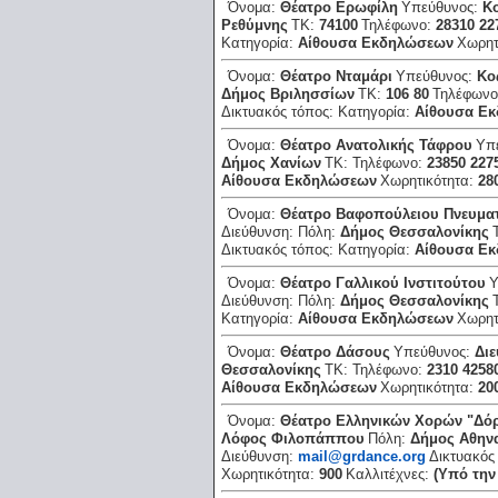
Όνομα:
Θέατρο Ερωφίλη
Υπεύθυνος:
Κ
Ρεθύμνης
ΤΚ:
74100
Τηλέφωνο:
28310 22
Κατηγορία:
Αίθουσα Εκδηλώσεων
Χωρητ
Όνομα:
Θέατρο Νταμάρι
Υπεύθυνος:
Κο
Δήμος Βριλησσίων
ΤΚ:
106 80
Τηλέφων
Δικτυακός τόπος:
Κατηγορία:
Αίθουσα Ε
Όνομα:
Θέατρο Ανατολικής Τάφρου
Υπ
Δήμος Χανίων
ΤΚ:
Τηλέφωνο:
23850 227
Αίθουσα Εκδηλώσεων
Χωρητικότητα:
28
Όνομα:
Θέατρο Βαφοπούλειου Πνευματ
Διεύθυνση:
Πόλη:
Δήμος Θεσσαλονίκης
Δικτυακός τόπος:
Κατηγορία:
Αίθουσα Ε
Όνομα:
Θέατρο Γαλλικού Ινστιτούτου
Υ
Διεύθυνση:
Πόλη:
Δήμος Θεσσαλονίκης
Κατηγορία:
Αίθουσα Εκδηλώσεων
Χωρητ
Όνομα:
Θέατρο Δάσους
Υπεύθυνος:
Διε
Θεσσαλονίκης
ΤΚ:
Τηλέφωνο:
2310 4258
Αίθουσα Εκδηλώσεων
Χωρητικότητα:
20
Όνομα:
Θέατρο Ελληνικών Χορών "Δό
Λόφος Φιλοπάππου
Πόλη:
Δήμος Αθην
Διεύθυνση:
mail@grdance.org
Δικτυακός
Χωρητικότητα:
900
Καλλιτέχνες:
(Υπό την