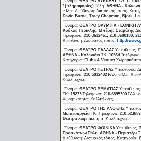
Όνομα:
ΘΕΑΤΡΟ ΛΥΚΑΒΗΤΤΟΥ
Υπεύθυ
1(πληροφορίες)
Πόλη:
ΑΘΗΝΑ - Κολωνά
e-Mail Διεύθυνση:
Δικτυακός τόπος:
Κατηγ
David Βurne, Τracy Chapman, Βjork, L
Όνομα:
ΘΕΑΤΡΟ ΟΛΥΜΠΙΑ - ΕΘΝΙΚΗ Λ
Κούκος Περικλής, Μπέρης Σταμάτης
Δι
Τηλέφωνο:
210-3612461, 210-3600180, 21
Διεύθυνση:
Δικτυακός τόπος:
http://www.
Όνομα:
ΘΕΑΤΡΟ ΠΑΛΛΑΣ
Υπεύθυνος:
Γ
ΑΘΗΝΑ - Κολωνάκι
ΤΚ:
10564
Τηλέφωνο
Κατηγορία:
Clubs & Venues
Χωρητικότητ
Όνομα:
ΘΕΑΤΡΟ ΠΕΤΡΑΣ
Υπεύθυνος:
Δ
Τηλέφωνο:
210-5012402
FAX:
e-Mail Διεύ
Καλλιτέχνες:
Όνομα:
ΘΕΑΤΡΟ ΡΕΜΑΤΙΑΣ
Υπεύθυνος
ΤΚ:
15233
Τηλέφωνο:
210-6895300
FAX:
e
Χωρητικότητα:
Καλλιτέχνες:
Όνομα:
ΘΕΑΤΡΟ ΤΗΣ ΑΝΟΙΞΗΣ
Υπεύθυ
Μεταξουργείο
ΤΚ:
Τηλέφωνο:
210-523887
Θέατρο
Χωρητικότητα:
Καλλιτέχνες:
Όνομα:
ΘΕΑΤΡΟ ΦΟΙΝΙΚΑ
Υπεύθυνος:
Προσκόπων
Πόλη:
ΑΘΗΝΑ - Περιστέρι
Τ
Διεύθυνση:
Δικτυακός τόπος:
Κατηγορία: