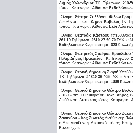
Δήμος Χαλανδρίου
ΤΚ:
Τηλέφωνο:
210-5
τόπος:
Κατηγορία:
Αίθουσα Εκδηλώσεω
Όνομα:
Θέατρο Συλλόγου Φίλων Γραμ
Διεύθυνση:
Πόλη:
Δήμος Καβάλας
ΤΚ:
Τη
τόπος:
Κατηγορία:
Αίθουσα Εκδηλώσεω
Όνομα:
Θεατράκι Κάστρου
Υπεύθυνος:
261 10
Τηλέφωνο:
2610 27 50 70
FAX:
e-M
Εκδηλώσεων
Χωρητικότητα:
620
Καλλιτέ
Όνομα:
Θεατρικός Σταθμός Ηρακλείου
Πόλη:
Δήμος Ηρακλείου
ΤΚ:
Τηλέφωνο:
2
τόπος:
Κατηγορία:
Αίθουσα Εκδηλώσεω
Όνομα:
Θερινή Δημοτική Σκηνή
Υπεύθυ
ΤΚ:
Τηλέφωνο:
24310 36 405
FAX:
e-Mail
Εκδηλώσεων
Χωρητικότητα:
1000
Καλλιτ
Όνομα:
Θερινό Δημοτικό Θέατρο Βόλο
Διεύθυνση:
Πλ.Ρ.Φεραίου
Πόλη:
Δήμος Β
Διεύθυνση:
Δικτυακός τόπος:
Κατηγορία:
Όνομα:
Θερινό Δημοτικό Θέατρο Ζακύ
Ζακύνθου - Κος Συνετός
Διεύθυνση:
Πόλ
e-Mail Διεύθυνση:
Δικτυακός τόπος:
Κατηγ
Καλλιτέχνες: