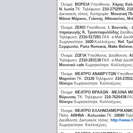
Όνομα:
ΒΟΡΕΙΑ
Υπεύθυνος:
Χάρης Καλ
Ν. Ιωνία
ΤΚ:
Τηλέφωνο:
210-2752950, 21
Δικτυακός τόπος:
Κατηγορία:
Μουσική Πί
Μάνια Μάρκου, Γιάννης Αθανασίου, Μπ
Όνομα:
ΖΕRΟ
Υπεύθυνος:
Ι. Βουτσάς -
παραγωγής Κ. Τριανταφυλλίδης
Διεύθυ
Τηλέφωνο:
2310-517281
FAX:
e-Mail Διεύ
Χωρητικότητα:
1600
Καλλιτέχνες:
Ref. Τρ
Συμφωνία, Ρanx Romana, Μake Βelieve
Όνομα:
ΖΩΓΙΑ
Υπεύθυνος:
Διεύθυνση:
Α
Τηλέφωνο:
2310-283138
FAX:
e-Mail Διεύ
Μουσικό cafe
Χωρητικότητα:
Καλλιτέχνες
Όνομα:
ΘΕΑΤΡΟ ΑΝΑΒΡΥΤΩΝ
Υπεύθυν
Μαρούσι
ΤΚ:
15126
Τηλέφωνο:
210-23911
Θέατρο
Χωρητικότητα:
Καλλιτέχνες:
Όνομα:
ΘΕΑΤΡΟ ΒΡΑΧΩΝ - ΜΕΛΙΝΑ Μ
Βύρωνας
ΤΚ:
Τηλέφωνο:
210-7626438
FA
Θέατρο
Χωρητικότητα:
Καλλιτέχνες:
Όνομα:
ΘΕΑΤΡΟ ΕΛΛΗΝΟΑΜΕΡΙΚΑΝΙΚ
Πόλη:
ΑΘΗΝΑ - Κολωνάκι
ΤΚ:
10680
Τηλ
Διεύθυνση:
Δικτυακός τόπος:
http://www.
Χωρητικότητα:
Καλλιτέχνες: