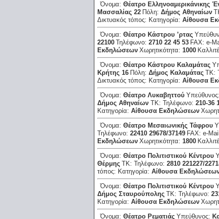
Όνομα:
Θέατρο Ελληνοαμερικάνικης 
Μασσαλίας 22
Πόλη:
Δήμος Αθηναίων
Τ
Δικτυακός τόπος:
Κατηγορία:
Αίθουσα Ε
Όνομα:
Θέατρο Κάστρου ’ρτας
Υπεύθυ
22100
Τηλέφωνο:
2710 22 45 53
FAX:
e-Ma
Εκδηλώσεων
Χωρητικότητα:
1000
Καλλιτ
Όνομα:
Θέατρο Κάστρου Καλαμάτας
Υ
Κρήτης 16
Πόλη:
Δήμος Καλαμάτας
ΤΚ:
Δικτυακός τόπος:
Κατηγορία:
Αίθουσα Ε
Όνομα:
Θέατρο Λυκαβηττού
Υπεύθυνος
Δήμος Αθηναίων
ΤΚ:
Τηλέφωνο:
210-36 
Κατηγορία:
Αίθουσα Εκδηλώσεων
Χωρητ
Όνομα:
Θέατρο Μεσαιωνικής Τάφρου
Υ
Τηλέφωνο:
22410 29678/37149
FAX:
e-Mai
Εκδηλώσεων
Χωρητικότητα:
1800
Καλλιτ
Όνομα:
Θέατρο Πολιτιστικού Κέντρου
Θέρμης
ΤΚ:
Τηλέφωνο:
2810 221227/227
τόπος:
Κατηγορία:
Αίθουσα Εκδηλώσεω
Όνομα:
Θέατρο Πολιτιστικού Κέντρου
Δήμος Σταυρούπολης
ΤΚ:
Τηλέφωνο:
23
Κατηγορία:
Αίθουσα Εκδηλώσεων
Χωρητ
Όνομα:
Θέατρο Ρεματιάς
Υπεύθυνος:
Κ