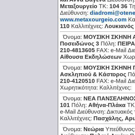
Μεταξουργείο
ΤΚ:
104 36
Τ
Διεύθυνση:
diadromi@otene
www.metaxourgeio.com
Κα
110
Καλλιτέχνες:
Λουκιανός
Όνομα:
ΜΟΥΣΙΚΗ ΣΚΗΝΗ
Ποσειδώνος 3
Πόλη:
ΠΕΙΡΑ
210-4813605
FAX:
e-Mail Δ
Αίθουσα Εκδηλώσεων
Χωρ
Όνομα:
ΜΟΥΣΙΚΗ ΣΚΗΝΗ 
Ασκληπιού & Κάστορος
Πό
210-4120510
FAX:
e-Mail Δ
Χωρητικότητα:
Καλλιτέχνες:
Όνομα:
ΝEA ΠΑΝΣΕΛΗΝΟ
101
Πόλη:
Αθήνα-Πλάκα
ΤΚ
e-Mail Διεύθυνση:
Δικτυακός
Καλλιτέχνες:
Πασχάλης, Ap
Όνομα:
Νεώρια
Υπεύθυνος