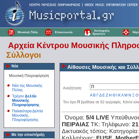
Λειτουργίες
Μουσική Πύλη
Επικοινωνία
Χάρτ
Χρηστών
Αρχεία Κέντρου Μουσικής Πληρ
Σύλλογοι
Νέα
Αίθουσες Μουσικής και Σύλλ
Μουσική Πληροφόρηση
Νέα της Μουσικής
Αναζήτηση:
Πύλης
Α
Β
Γ
Δ
Ε
Ζ
Η
Θ
Ι
Κ
Λ
Μ
Ν
Ξ
Ο
Τρέχον
Δελτίο
Μουσικής
Τον όρο
Π
βρέθηκε σε 92 εγγραφές. Κάντε κλι
Πληροφόρησης
Παλαιότερα Δελτία
Μουσικής
Όνομα:
5/4 LIVE
Υπεύθυνο
Πληροφόρησης
ΠΕΙΡΑΙΑΣ
ΤΚ:
Τηλέφωνο:
21
Δικτυακός τόπος:
Κατηγορία
Με την υποστήριξη
Καλλιτέχνες:
FUSE, MotherFu