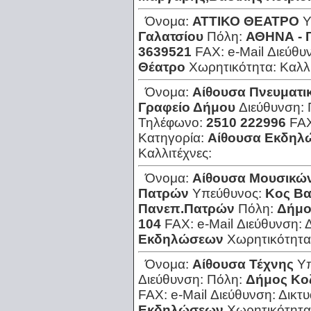
Όνομα:
ΑΤΤΙΚΟ ΘΕΑΤΡΟ
Υ
Γαλατσίου
Πόλη:
ΑΘΗΝΑ - 
3639521
FAX:
e-Mail Διεύθυ
Θέατρο
Χωρητικότητα:
Καλλ
Όνομα:
Αίθουσα Πνευματι
Γραφείο Δήμου
Διεύθυνση:
Τηλέφωνο:
2510 222996
FA
Κατηγορία:
Αίθουσα Εκδηλ
Καλλιτέχνες:
Όνομα:
Αίθουσα Μουσικώ
Πατρών
Υπεύθυνος:
Κος Β
Πανεπ.Πατρών
Πόλη:
Δήμο
104
FAX:
e-Mail Διεύθυνση:
Εκδηλώσεων
Χωρητικότητα
Όνομα:
Αίθουσα Τέχνης
Υ
Διεύθυνση:
Πόλη:
Δήμος Κο
FAX:
e-Mail Διεύθυνση:
Δικτ
Εκδηλώσεων
Χωρητικότητα