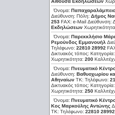
Αίθουσα Εκδηλώσεων
Χωρ
Όνομα:
Παπαχαραλάμπει
Διεύθυνση:
Πόλη:
Δήμος Να
253
FAX:
e-Mail Διεύθυνση:
Εκδηλώσεων
Χωρητικότητα
Όνομα:
Παρεκκλήσιο Μάρ
Ρεμούνδος Εμμανουήλ
Διε
Τηλέφωνο:
22810 28992
FA
Δικτυακός τόπος:
Κατηγορία
Χωρητικότητα:
200
Καλλιτέχ
Όνομα:
Πνευματικό Κέντρ
Διεύθυνση:
Βαθυοχωρίου κα
Αθηναίων
ΤΚ:
Τηλέφωνο:
21
Δικτυακός τόπος:
Κατηγορία
Χωρητικότητα:
250
Καλλιτέχ
Όνομα:
Πνευματικό Κέντ
Κος Μαρκούλης Αντώνης
Δ
ΤΚ:
Τηλέφωνο:
22810 28992