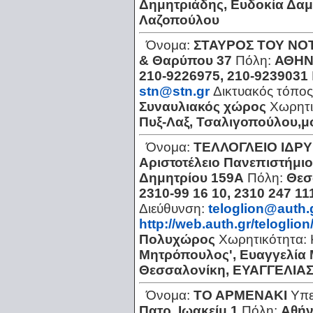
Δημητριάδης, Ευδοκία Δαμι
Λαζοπούλου
Όνομα:
ΣΤΑΥΡΟΣ ΤΟΥ ΝΟ
& Θαρύπου 37
Πόλη:
ΑΘΗΝ
210-9226975, 210-9239031
stn@stn.gr
Δικτυακός τόπο
Συναυλιακός χώρος
Χωρητι
Πυξ-Λαξ, Τσαλιγοπούλου,μο
Όνομα:
ΤΕΛΛΟΓΛΕΙΟ ΙΔΡ
Αριστοτέλειο Πανεπιστήμι
Δημητρίου 159Α
Πόλη:
Θεσ
2310-99 16 10, 2310 247 11
Διεύθυνση:
teloglion@auth.
http://web.auth.gr/teloglion
Πολυχώρος
Χωρητικότητα:
Μητρόπουλος', Ευαγγελία
Θεσσαλονίκη, ΕΥΑΓΓΕΛΙΑ
Όνομα:
ΤΟ ΑΡΜΕΝΑΚΙ
Υπε
Πατρ. Ιωακείμ 1
Πόλη:
Αθήν