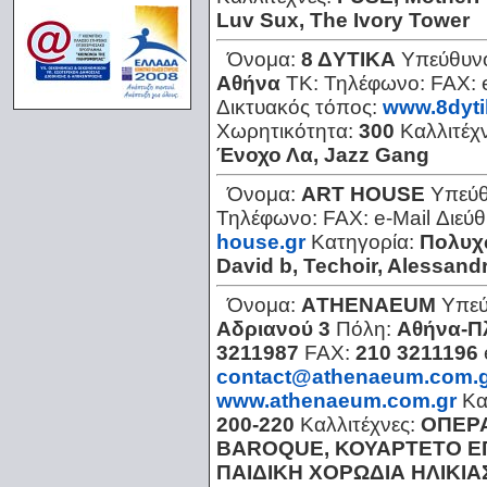
Luv Sux, The Ivory Tower
Όνομα:
8 ΔYTIKA
Υπεύθυν
Αθήνα
ΤΚ:
Τηλέφωνο:
FAX:
Δικτυακός τόπος:
www.8dyti
Χωρητικότητα:
300
Καλλιτέχ
Ένοχο Λα, Jazz Gang
Όνομα:
ART HOUSE
Υπεύθ
Τηλέφωνο:
FAX:
e-Mail Διεύ
house.gr
Κατηγορία:
Πολυχ
David b, Techoir, Alessandr
Όνομα:
AΤΗΕΝΑΕUΜ
Υπεύ
Αδριανού 3
Πόλη:
Αθήνα-Π
3211987
FAX:
210 3211196
contact@athenaeum.com.
www.athenaeum.com.gr
Κα
200-220
Καλλιτέχνες:
ΟΠΕΡΑ
BAROQUE, ΚΟΥΑΡΤΕΤΟ Ε
ΠΑΙΔΙΚΗ ΧΟΡΩΔΙΑ ΗΛΙΚΙΑ