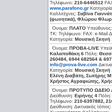
Τηλέφωνο:
210-6446512
FA
www.parafono.gr
Κατηγορί
Καλλιτέχνες:
Σαβίνα Γιαννάτ
(φωνητικά), Φλώρου Φλωρί
Όνομα:
ΠΛΑΤΟ
Υπεύθυνος
ΤΚ:
Τηλέφωνο:
FAX:
e-Mail 
Κατηγορία:
Μουσική Σκηνή
Όνομα:
ΠΡΟΒΑ-LIVE
Υπεύ
Καλαποθάκη 6
Πόλη:
Θεσσ
260484, 6944 682564 & 69
info@prova-live.com
Δικτυ
Κατηγορία:
Μουσική Σκηνή
Ελένη Διαβάτη, Σωτήρης Μ
Χρήστος Αγραφιώτης, Χρή
Όνομα:
ΠΡΟΤΥΠΟ ΩΔΕΙΟ 
Διεύθυνση:
Ειρήνης 4
Πόλη
Τηλέφωνο:
210-6397882, 2
Διεύθυνση:
Δικτυακός τόπος