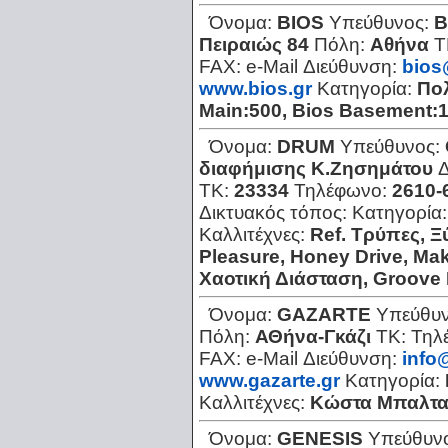
Όνομα:
BIOS
Υπεύθυνος:
Β
Πειραιώς 84
Πόλη:
Αθήνα
Τ
FAX:
e-Mail Διεύθυνση:
bios
www.bios.gr
Κατηγορία:
Πο
Main:500, Bios Basement:1
Όνομα:
DRUΜ
Υπεύθυνος:
διαφήμισης Κ.Ζησημάτου
Δ
ΤΚ:
23334
Τηλέφωνο:
2610-
Δικτυακός τόπος:
Κατηγορία
Καλλιτέχνες:
Ref. Τρύπες, Ξ
Ρleasure, Ηoney Drive, Μak
Χαοτική Διάσταση, Groove
Όνομα:
GAZARTE
Υπεύθυ
Πόλη:
ΑΘήνα-Γκάζι
ΤΚ:
Τηλ
FAX:
e-Mail Διεύθυνση:
info
www.gazarte.gr
Κατηγορία:
Καλλιτέχνες:
Κώστα Μπαλτα
Όνομα:
GΕΝΕSΙS
Υπεύθυν