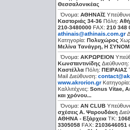
Θεσσαλονικέας
Όνομα:
ΑΘΗΝΑΪΣ
Υπεύθυν
Καστοριάς 34-36
Πόλη:
Αθή
210-3480000
FAX:
210 348 
athinais@athinais.com.gr
Δ
Κατηγορία:
Πολυχώρος
Χωρ
Μελίνα Τανάγρη, Η ΣΥΝ
Όνομα:
ΑΚΡΩΡΕΙΟΝ
Υπεύ
Κωνσταντινίδης
Διεύθυνση
Καστέλλα
Πόλη:
ΠΕΙΡΑΙΑΣ
Mail Διεύθυνση:
contact@akr
www.akrorion.gr
Κατηγορία
Καλλιτέχνες:
Sonus Vitae, Α
και χρόνου...
Όνομα:
ΑΝ CLUB
Υπεύθυν
σχέσεις Α. Ψαρουδάκη
Διε
ΑΘΗΝΑ - Εξάρχεια
ΤΚ:
106
3305058
FAX:
2103646051