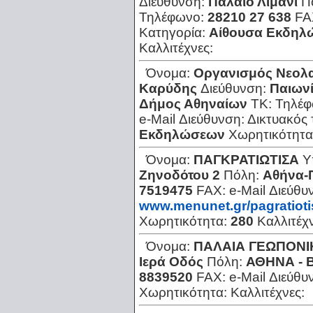
Διεύθυνση:
Παλαιό Λιμάνι
Π
Τηλέφωνο:
28210 27 638
FA
Κατηγορία:
Αίθουσα Εκδηλ
Καλλιτέχνες:
Όνομα:
Οργανισμός Νεολα
Καρύδης
Διεύθυνση:
Παιωνί
Δήμος Αθηναίων
ΤΚ:
Τηλέ
e-Mail Διεύθυνση:
Δικτυακός
Εκδηλώσεων
Χωρητικότητα
Όνομα:
ΠΑΓΚΡΑΤΙΩΤΙΣΑ
Υ
Ζηνοδότου 2
Πόλη:
Αθήνα-
7519475
FAX:
e-Mail Διεύθυ
www.menunet.gr/pagratioti
Χωρητικότητα:
280
Καλλιτέχ
Όνομα:
ΠΑΛΑΙΑ ΓΕΩΠΟΝΙ
Ιερά Οδός
Πόλη:
ΑΘΗΝΑ - Β
8839520
FAX:
e-Mail Διεύθυ
Χωρητικότητα:
Καλλιτέχνες: