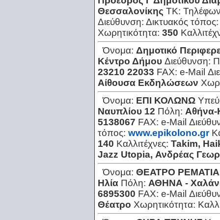
Πρόεδρος Γ Δημοτικού Δια
Θεσσαλονίκης
ΤΚ:
Τηλέφω
Διεύθυνση:
Δικτυακός τόπος
Χωρητικότητα:
350
Καλλιτέχ
Όνομα:
Δημοτικό Περιφερ
Κέντρο Δήμου
Διεύθυνση:
Π
23210 22033
FAX:
e-Mail Δ
Αίθουσα Εκδηλώσεων
Χωρ
Όνομα:
ΕΠΙ ΚΟΛΩΝΩ
Υπεύ
Ναυπλίου 12
Πόλη:
Αθήνα-
5138067
FAX:
e-Mail Διεύθυ
τόπος:
www.epikolono.gr
Κ
140
Καλλιτέχνες:
Takim, Hai
Jazz Utopia, Ανδρέας Γεωρ
Όνομα:
ΘΕΑΤΡΟ ΡΕΜΑΤΙΑ
Ηλία
Πόλη:
ΑΘΗΝΑ - Χαλάν
6895300
FAX:
e-Mail Διεύθυ
Θέατρο
Χωρητικότητα:
Καλλ