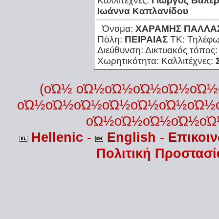
Καλλιτέχνες:
Γιώργος Βαλέρ
Ιωάννα Καπλανίδου
Όνομα:
ΧΑΡΑΜΗΣ ΠΑΛΛΑ
Πόλη:
ΠΕΙΡΑΙΑΣ
ΤΚ:
Τηλέφ
Διεύθυνση:
Δικτυακός τόπος
Χωρητικότητα:
Καλλιτέχνες:
(οΏ½ οΏ½οΏ½οΏ½οΏ½οΏ
οΏ½οΏ½οΏ½οΏ½οΏ½οΏ½οΏ½
οΏ½οΏ½οΏ½οΏ½οΏ
Hellenic
-
English
-
Επικοι
Πολιτική Προστασ