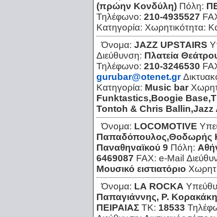
(πρώην Κονδύλη)
Πόλη:
ΠΕ
Τηλέφωνο:
210-4935527
FA
Κατηγορία:
Χωρητικότητα:
Κ
Όνομα:
JAZZ UPSTAIRS
Υ
Διεύθυνση:
Πλατεία Θεάτρο
Τηλέφωνο:
210-3246530
FA
gurubar@otenet.gr
Δικτυακ
Κατηγορία:
Music bar
Χωρητ
Funktastics,Boogie Base,T
Tontoh & Chris Ballin,Jaz
Όνομα:
LOCOMOTIVE
Υπε
Παπαδόπουλος,Θοδωρής 
Παναθηναϊκού 9
Πόλη:
Αθή
6469087
FAX:
e-Mail Διεύθυ
Μουσικό ειστιατόριο
Χωρητ
Όνομα:
LΑ RΟCΚΑ
Υπεύθυ
Παπαγιάννης, Ρ. Κορακάκ
ΠΕΙΡΑΙΑΣ
ΤΚ:
18533
Τηλέφ