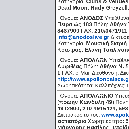
Κατηγορία:
Clubs & Venues
Dead Μoon, Rudy Greyzell,
Όνομα:
ΑΝΟΔΟΣ
Υπεύθυνο
Πειραιώς 183
Πόλη:
Αθήνα
3467900
FAX:
210/3471911
info@anodoslive.gr
Δικτυα
Κατηγορία:
Μουσική Σκηνή
Κότσιρας, Ελάνη Τσαλιγο
Όνομα:
ΑΠΟΛΛΩΝ
Υπεύθυ
Αμφιθέας
Πόλη:
Αθήνα-Ν. 
1
FAX:
e-Mail Διεύθυνση:
Δικ
http://www.apollonpalace.g
Χωρητικότητα:
Καλλιτέχνες:
Όνομα:
ΑΠΟΛΛΩΝΙΟ
Υπεύ
(πρώην Κωνδύλη 49)
Πόλη
4912900, 210-4916424, 693
Δικτυακός τόπος:
www.apolo
ειστιατόριο
Χωρητικότητα:
5
Μάργαρης,Βασίλης Πετρίδ