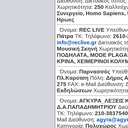
Διεύθυνση:
Δικτυακός τόπος
Χωρητικότητα:
250
Καλλιτέχ
Συνεργείο, Ηomo Sapiens, 
Ηρωες
Όνομα:
REC LIVE
Υπεύθυν
Πάτρα
ΤΚ:
Τηλέφωνο:
2610-
info@reclive.gr
Δικτυακός 
Μουσική Σκηνή
Χωρητικότη
ΠΟΔΗΛΑΤΑ, MODE PLAGAL
ΚΡΙΝΑ, ΧΕΙΜΕΡΙΝΟΙ ΚΟΛ
Όνομα:
Παρνασσός
Υπεύθ
Πλ.Καρύτση
Πόλη:
Δήμος 
275
FAX:
e-Mail Διεύθυνση:
Εκδηλώσεων
Χωρητικότητα
Όνομα:
ΑΓΚΥΡΑ_ΛΕΞΕΙΣ 
Δ.Α.ΠΑΠΑΔΗΜΗΤΡΙΟΥ
Διε
ΤΚ:
Τηλέφωνο:
210-3837540
Mail Διεύθυνση:
agyra@agyr
Κατηγορία:
Πολυχώρος
Χωρ