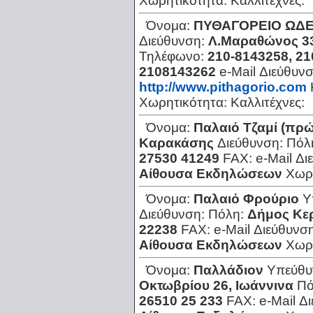
Χωρητικότητα:
Καλλιτέχνες:
Όνομα:
ΠΥΘΑΓΟΡΕΙΟ ΩΔΕΙ
Διεύθυνση:
Λ.Μαραθώνος 3
Τηλέφωνο:
210-8143258, 21
2108143262
e-Mail Διεύθυν
http://www.pithagorio.com
Χωρητικότητα:
Καλλιτέχνες:
Όνομα:
Παλαιό Τζαμί (πρώη
Καρακάσης
Διεύθυνση:
Πόλ
27530 41249
FAX:
e-Mail Δ
Αίθουσα Εκδηλώσεων
Χωρ
Όνομα:
Παλαιό Φρούριο
Υ
Διεύθυνση:
Πόλη:
Δήμος Κε
22238
FAX:
e-Mail Διεύθυνσ
Αίθουσα Εκδηλώσεων
Χωρ
Όνομα:
Παλλάδιον
Υπεύθυ
Οκτωβρίου 26, Ιωάννινα
Πό
26510 25 233
FAX:
e-Mail Δ