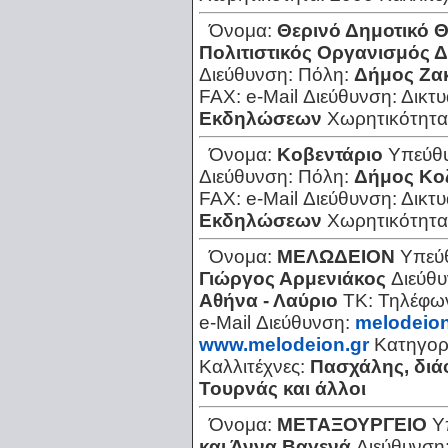
Όνομα:
Θερινό Δημοτικό 
Πολιτιστικός Οργανισμός 
Διεύθυνση:
Πόλη:
Δήμος Ζα
FAX:
e-Mail Διεύθυνση:
Δικτ
Εκδηλώσεων
Χωρητικότητα
Όνομα:
Κοβεντάριο
Υπεύθ
Διεύθυνση:
Πόλη:
Δήμος Κο
FAX:
e-Mail Διεύθυνση:
Δικτ
Εκδηλώσεων
Χωρητικότητα
Όνομα:
ΜΕΛΩΔΕΙΟΝ
Υπεύ
Γιώργος Αρμενιάκος
Διεύθ
Αθήνα - Λαύριο
ΤΚ:
Τηλέφω
e-Mail Διεύθυνση:
melodeio
www.melodeion.gr
Κατηγορ
Καλλιτέχνες:
Πασχάλης, διά
Τουρνάς και άλλοι
Όνομα:
ΜΕΤΑΞΟΥΡΓΕΙΟ
Υ
και Άννα Βαγενά
Διεύθυνση