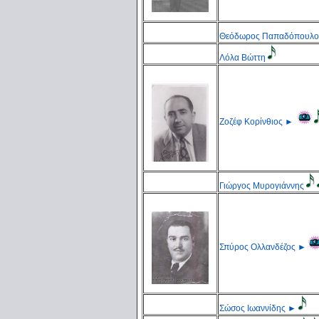
Θεόδωρος Παπαδόπουλο
Λόλα Βώττη
Ζοζέφ Κορίνθιος
►
Γιώργος Μυρογιάννης
Σπύρος Ολλανδέζος
►
Σώσος Ιωαννίδης
►