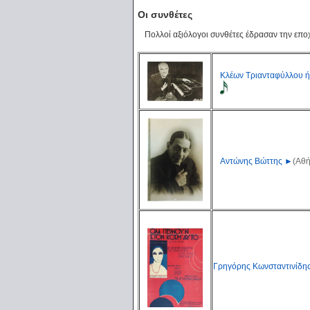
Οι συνθέτες
Πολλοί αξιόλογοι συνθέτες έδρασαν την εποχ
Κλέων Τριανταφύλλου ή 
Αντώνης Βώττης
►
(Αθή
Γρηγόρης Κωνσταντινίδη