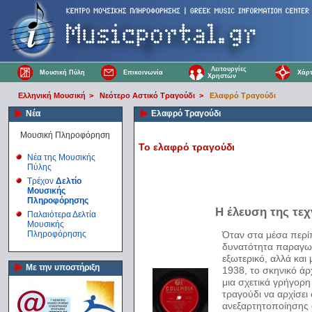
Λειτουργίες
Μουσική Πύλη
Επικοινωνία
Χάρτ
Χρηστών
Ελληνική Μουσική
>
Νεότερο Αστικό Τραγούδι
>
Ελαφρό Τραγούδι
Νέα
Ελαφρό Τραγούδι
Μουσική Πληροφόρηση
Το ελαφρό τραγούδι
Νέα της Μουσικής
Πύλης
Τρέχον
Δελτίο
Μουσικής
Πληροφόρησης
Η έλευση της τεχ
Παλαιότερα Δελτία
Μουσικής
Όταν στα μέσα περί
Πληροφόρησης
δυνατότητα παραγωγή
εξωτερικό, αλλά και
Με την υποστήριξη
1938, το σκηνικό άρ
μια σχετικά γρήγορη
τραγούδι να αρχίσει
ανεξαρτητοποίησης 