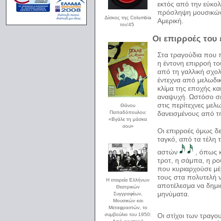
εκτός από την εύκολ
πρόσληψη μουσικών
Δίσκος της Columbia
Αμερική.
του'45
Οι επιρροές του 
Στα τραγούδια που 
η έντονη επιρροή το
από τη γαλλική σχολ
έντεχνα από μελωδι
κλίμα της εποχής κ
αναψυχή. Ωστόσο σε
στις περίτεχνες μελω
Θάνου
δανεισμένους από τη
Παπαδόπουλου:
«
Βγάλε τη μάσκα
σου
»
Οι επιρροές όμως δε
ταγκό, από τα τέλη 
αστών
, όπως κ
τροτ, η σάμπα, η ρ
που κυριαρχούσε μέχ
τους στα πολυτελή ν
H εταιρεία Ελλήνων
αποτέλεσμα να δημι
Θεατρικών
μηνύματα.
Συγγραφέων,
Μουσικών και
Μεταφραστών, το
Οι στίχοι των τραγο
συμβούλιο του 1950: