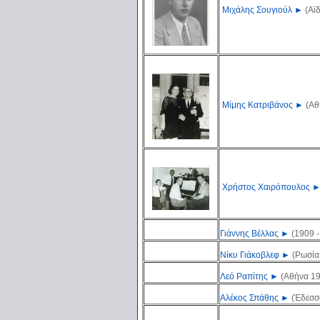
Μιχάλης Σουγιούλ
►
(Αϊδ
Μίμης Κατριβάνος
►
(Αθ
Χρήστος Χαιρόπουλος
Γιάννης Βέλλας
►
(1909 
Νίκυ Γιάκοβλεφ
►
(Ρωσία
Λεό Ραπίτης
►
(Αθήνα 19
Αλέκος Σπάθης
►
(Έδεσσ