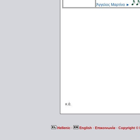
Άγγελος Μαρτίνο
►
κ.ά.
Hellenic
-
English
-
Επικοινωνία
-
Copyright ©