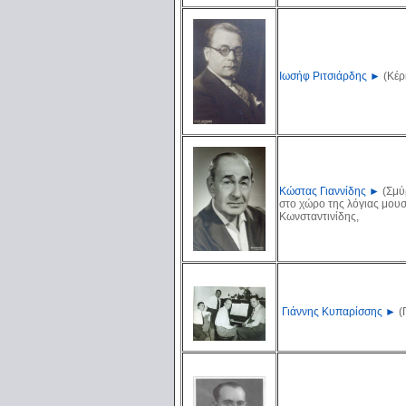
Ιωσήφ Ριτσιάρδης
►
(Κέρ
Κώστας Γιαννίδης
►
(Σμύ
στο χώρο της λόγιας μουσ
Κωνσταντινίδης,
Γιάννης Κυπαρίσσης
►
(