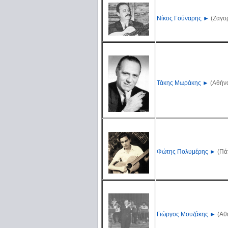
Νίκος Γούναρης
►
(Ζαγορ
Τάκης Μωράκης
►
(Αθήνα
Φώτης Πολυμέρης
►
(Πά
Γιώργος Μουζάκης
►
(Αθ