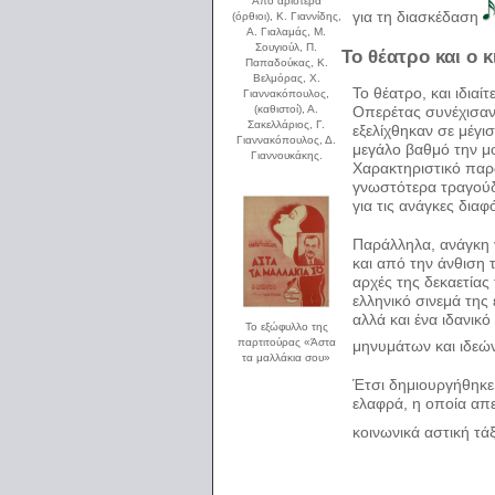
Από αριστερά
για τη διασκέδαση
(όρθιοι), Κ. Γιαννίδης,
Α. Γιαλαμάς, Μ.
Σουγιούλ, Π.
Το θέατρο και ο 
Παπαδούκας, Κ.
Βελμόρας, Χ.
Το θέατρο, και ιδιαί
Γιαννακόπουλος,
Οπερέτας συνέχισαν
(καθιστοί), Α.
Σακελλάριος, Γ.
εξελίχθηκαν σε μέγι
Γιαννακόπουλος, Δ.
μεγάλο βαθμό την μ
Γιαννουκάκης.
Χαρακτηριστικό παρ
γνωστότερα τραγούδ
για τις ανάγκες δι
Παράλληλα, ανάγκη 
και από την άνθιση 
αρχές της δεκαετίας 
ελληνικό σινεμά τη
αλλά και ένα ιδανικ
Το εξώφυλλο της
παρτιτούρας «Άστα
μηνυμάτων και ιδεώ
τα μαλλάκια σου»
Έτσι δημιουργήθηκε
ελαφρά, η οποία απε
κοινωνικά αστική τά