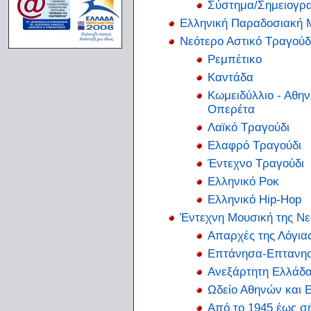
Σύστημα/Σημειογρα
Ελληνική Παραδοσιακή 
Νεότερο Αστικό Τραγούδ
Ρεμπέτικο
Καντάδα
Κωμειδύλλιο - Αθην
Οπερέτα
Λαϊκό Τραγούδι
Ελαφρό Τραγούδι
Έντεχνο Τραγούδι
Ελληνικό Ροκ
Ελληνικό Hip-Hop
Έντεχνη Μουσική της Ν
Απαρχές της Λόγια
Επτάνησα-Επτανησ
Ανεξάρτητη Ελλάδα
Ωδείο Αθηνών και 
Από το 1945 έως σ