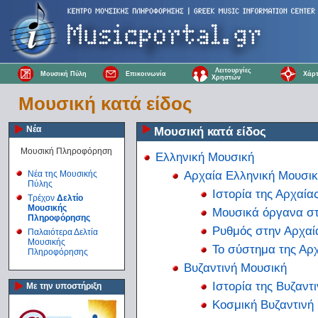
Λειτουργίες
Μουσική Πύλη
Επικοινωνία
Χάρτ
Χρηστών
Μουσική κατά είδος
Νέα
Μουσική κατά είδος
Μουσική Πληροφόρηση
Ελληνική Μουσική
Αρχαία Ελληνική Μουσι
Νέα της Μουσικής
Πύλης
Ιστορία της Αρχαία
Τρέχον
Δελτίο
Μουσικής
Μουσικά όργανα στ
Πληροφόρησης
Ρυθμός στην Αρχαί
Παλαιότερα Δελτία
Μουσικής
Το σύστημα της Αρ
Πληροφόρησης
Βυζαντινή Μουσική
Ιστορία της Βυζαντ
Με την υποστήριξη
Κοσμική Βυζαντινή