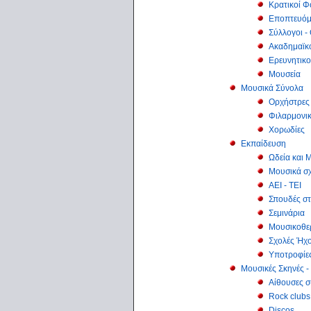
Κρατικοί Φ
Εποπτευόμ
Σύλλογοι -
Ακαδημαϊκο
Ερευνητικο
Μουσεία
Μουσικά Σύνολα
Ορχήστρες
Φιλαρμονικ
Χορωδίες
Εκπαίδευση
Ωδεία και 
Μουσικά σχ
ΑΕΙ - ΤΕΙ
Σπουδές στ
Σεμινάρια
Μουσικοθε
Σχολές Ήχ
Υποτροφίε
Μουσικές Σκηνές -
Αίθουσες 
Rock clubs
Discos