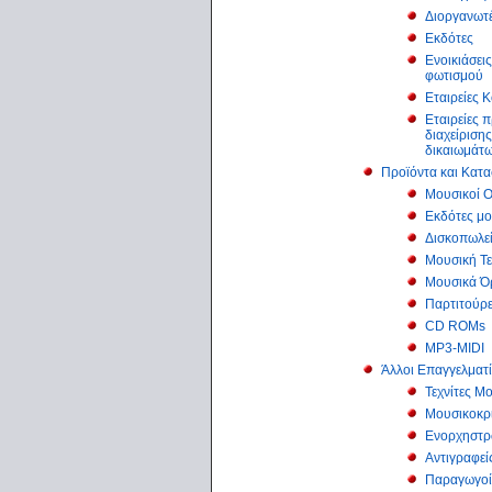
Διοργανωτ
Εκδότες
Ενοικιάσει
φωτισμού
Εταιρείες 
Εταιρείες 
διαχείριση
δικαιωμάτ
Προϊόντα και Κατ
Μουσικοί Ο
Εκδότες μο
Δισκοπωλε
Μουσική Τε
Μουσικά Ό
Παρτιτούρ
CD ROMs
MP3-MIDI
Άλλοι Επαγγελματί
Τεχνίτες 
Μουσικοκρι
Ενορχηστρ
Αντιγραφεί
Παραγωγο