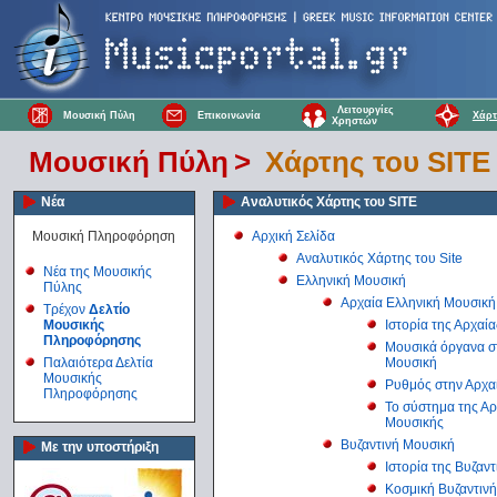
Λειτουργίες
Μουσική Πύλη
Επικοινωνία
Χάρτ
Χρηστών
Μουσική Πύλη
>
Χάρτης του SITE
Νέα
Αναλυτικός Χάρτης του SITE
Μουσική Πληροφόρηση
Αρχική Σελίδα
Αναλυτικός Χάρτης του Site
Νέα της Μουσικής
Ελληνική Μουσική
Πύλης
Αρχαία Ελληνική Μουσική
Τρέχον
Δελτίο
Μουσικής
Ιστορία της Αρχαί
Πληροφόρησης
Μουσικά όργανα σ
Παλαιότερα Δελτία
Μουσική
Μουσικής
Ρυθμός στην Αρχα
Πληροφόρησης
Το σύστημα της Αρ
Μουσικής
Βυζαντινή Μουσική
Με την υποστήριξη
Ιστορία της Βυζαν
Κοσμική Βυζαντιν