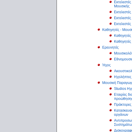
Εκτελεστέ
Μουσικής
Εκτελεστές
Εκτελεστές
Εκτελεστές
Καθηγητές - Μουσ
Καθηγητές
Καθηγητές
Ερευνητές
Μουσικολό
Εθνομουσι
Ήχος
Ακουστικολ
Ηχολήπτες
Μουσική Παραγω
Studios Η
Εταιρίες δ
προώθηση
Πράκτορες
Κατασκευα
οργάνων
Αντιπροσω
Συστημάτω
Δισκογραφι