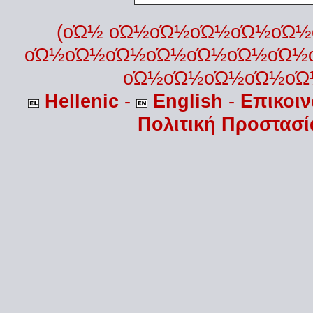
(οΏ½ οΏ½οΏ½οΏ½οΏ½οΏ
οΏ½οΏ½οΏ½οΏ½οΏ½οΏ½οΏ½
οΏ½οΏ½οΏ½οΏ½οΏ
Hellenic
-
English
-
Επικοι
Πολιτική Προστασ