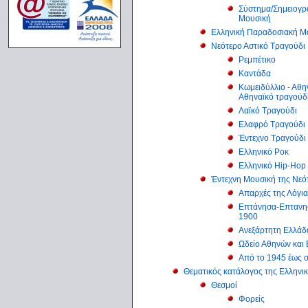
Σύστημα/Σημειογρα
Μουσική
Ελληνική Παραδοσιακή Μ
Νεότερο Αστικό Τραγούδι
Ρεμπέτικο
Καντάδα
Κωμειδύλλιο - Αθη
Αθηναϊκό τραγούδι
Λαϊκό Τραγούδι
Ελαφρό Τραγούδι
Έντεχνο Τραγούδι
Ελληνικό Ροκ
Ελληνικό Hip-Hop
Έντεχνη Μουσική της Νεό
Απαρχές της Λόγι
Επτάνησα-Επτανησ
1900
Ανεξάρτητη Ελλάδ
Ωδείο Αθηνών και 
Από το 1945 έως 
Θεματικός κατάλογος της Ελληνι
Θεσμοί
Φορείς